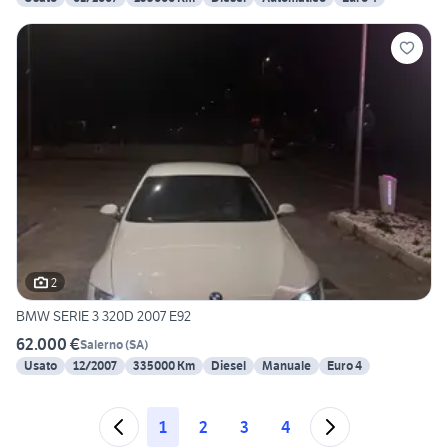
2
BMW SERIE 3 320D 2007 E92
62.000 €
Salerno
(
SA
)
Usato
12/2007
335000 Km
Diesel
Manuale
Euro 4
1
2
3
4