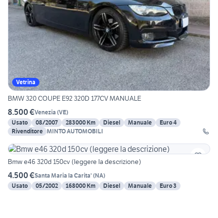
Vetrina
BMW 320 COUPE E92 320D 177CV MANUALE
8.500 €
Venezia
(
VE
)
Usato
08/2007
283000 Km
Diesel
Manuale
Euro 4
Rivenditore
MINTO AUTOMOBILI
Bmw e46 320d 150cv (leggere la descrizione)
4.500 €
Santa Maria la Carita'
(
NA
)
Usato
05/2002
168000 Km
Diesel
Manuale
Euro 3