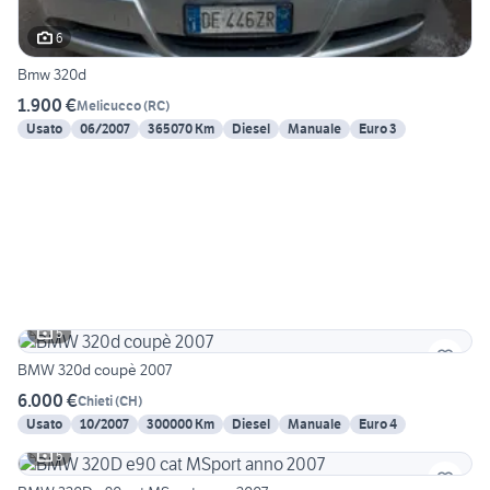
6
Bmw 320d
1.900 €
Melicucco
(
RC
)
Usato
06/2007
365070 Km
Diesel
Manuale
Euro 3
5
BMW 320d coupè 2007
6.000 €
Chieti
(
CH
)
Usato
10/2007
300000 Km
Diesel
Manuale
Euro 4
5