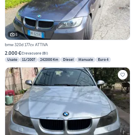
6
bmw 320d 177cv ATTIVA
2.000 €
Crevacuore
(
BI
)
Usato
11/2007
242000 Km
Diesel
Manuale
Euro 4