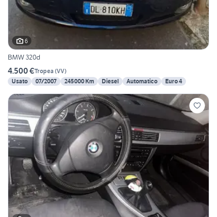
6
BMW 320d
4.500 €
Tropea
(
VV
)
Usato
07/2007
245000 Km
Diesel
Automatico
Euro 4