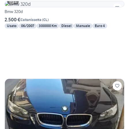
4
Bmw 320d
2.500 €
Caltanissetta
(
CL
)
Usato
06/2007
300000 Km
Diesel
Manuale
Euro 4