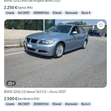
BMW 320D e90 cat MSport anno 2007
2.250 €
Ispica
(
RG
)
Usato
04/2007
400000 Km
Diesel
Manuale
Euro 4
6
BMW 320d 2.0 diesel 163 CV – Anno 2007
2.500 €
San Severo
(
FG
)
Usato
09/2007
250000 Km
Diesel
Manuale
Euro 4