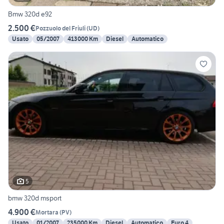
Bmw 320d e92
2.500 €
Pozzuolo del Friuli
(
UD
)
Usato
05/2007
413000 Km
Diesel
Automatico
5
bmw 320d msport
4.900 €
Mortara
(
PV
)
Usato
01/2007
235000 Km
Diesel
Automatico
Euro 4