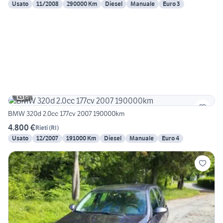
Usato
11/2008
290000 Km
Diesel
Manuale
Euro 3
6
BMW 320d 2.0cc 177cv 2007 190000km
4.800 €
Rieti
(
RI
)
Usato
12/2007
191000 Km
Diesel
Manuale
Euro 4