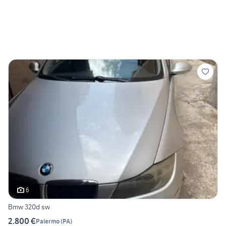
6
Bmw 320d sw
2.800 €
Palermo
(
PA
)