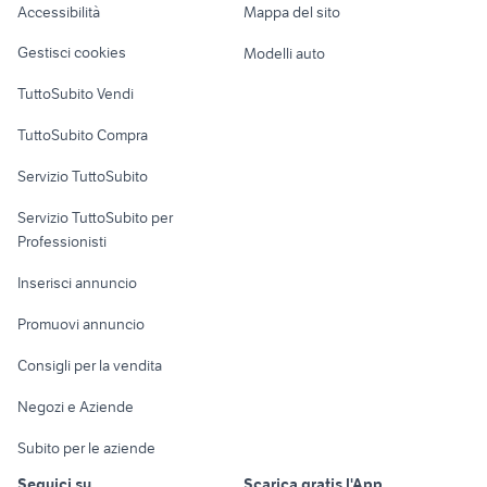
Accessibilità
Mappa del sito
Loft, mansarde e
Veicoli commerciali
altro
Gestisci cookies
Modelli auto
Case vacanza
TuttoSubito Vendi
Uffici e Locali
TuttoSubito Compra
commerciali
Servizio TuttoSubito
elettronica
per la casa e la
sports e hobby
Servizio TuttoSubito per
persona
Informatica
Animali
Professionisti
Arredamento e
Console e
Accessori per
Casalinghi
Inserisci annuncio
Videogiochi
animali
Elettrodomestici
Promuovi annuncio
Audio/Video
Musica e Film
Giardino e Fai da te
Consigli per la vendita
Fotografia
Libri e Riviste
Abbigliamento e
Negozi e Aziende
Telefonia
Strumenti Musicali
Accessori
Subito per le aziende
Sports
Tutto per i bambini
Seguici su
Scarica gratis l'App