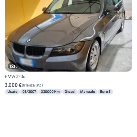
6
BMW 320d
3.000 €
Brienza
(
PZ
)
Usato
01/2007
320000 Km
Diesel
Manuale
Euro 5