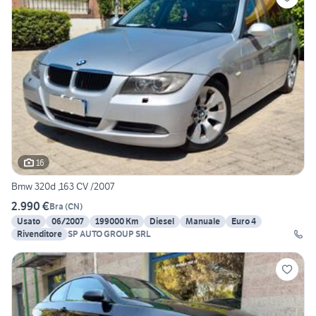
16
Bmw 320d ,163 CV /2007
2.990 €
Bra
(
CN
)
Usato
06/2007
199000 Km
Diesel
Manuale
Euro 4
Rivenditore
SP AUTO GROUP SRL