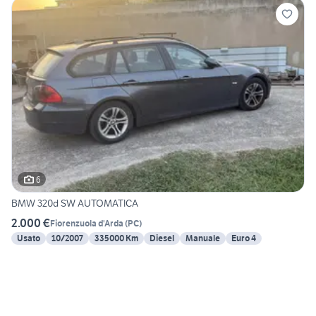
6
BMW 320d SW AUTOMATICA
2.000 €
Fiorenzuola d'Arda
(
PC
)
Usato
10/2007
335000 Km
Diesel
Manuale
Euro 4