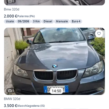
6
Bmw 320d
2.000 €
Palermo
(
PA
)
Usato
09/2006
3 Km
Diesel
Manuale
Euro 4
5
BMW 320d
3.500 €
Macchiagodena
(
IS
)