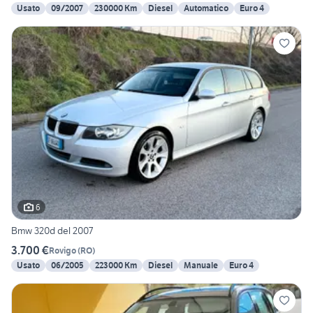
Usato
09/2007
230000 Km
Diesel
Automatico
Euro 4
6
Bmw 320d del 2007
3.700 €
Rovigo
(
RO
)
Usato
06/2005
223000 Km
Diesel
Manuale
Euro 4