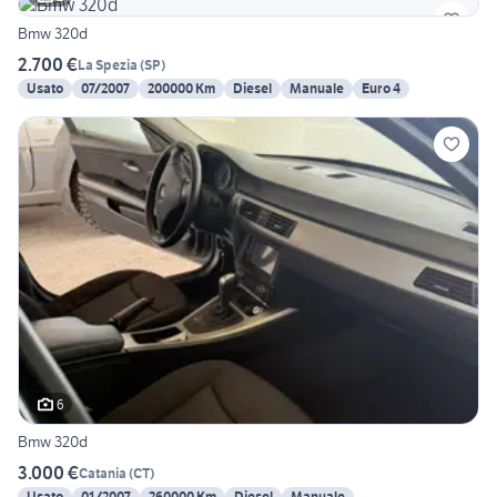
Bmw 320d
2.700 €
La Spezia
(
SP
)
Usato
07/2007
200000 Km
Diesel
Manuale
Euro 4
6
Bmw 320d
3.000 €
Catania
(
CT
)
Usato
01/2007
260000 Km
Diesel
Manuale