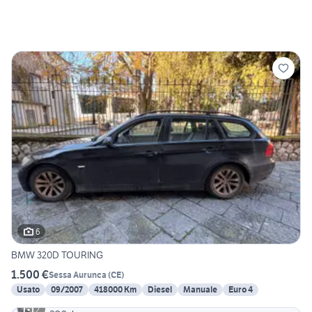
6
BMW 320D TOURING
1.500 €
Sessa Aurunca
(
CE
)
Usato
09/2007
418000 Km
Diesel
Manuale
Euro 4
2