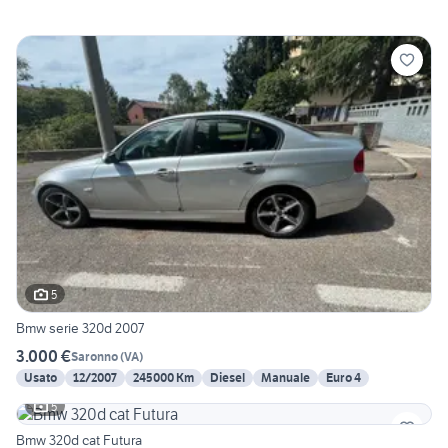
5
Bmw serie 320d 2007
3.000 €
Saronno
(
VA
)
Usato
12/2007
245000 Km
Diesel
Manuale
Euro 4
5
Bmw 320d cat Futura