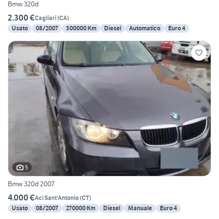
Bmw 320d
2.300 €
Cagliari
(
CA
)
Usato
08/2007
300000 Km
Diesel
Automatico
Euro 4
5
Bmw 320d 2007
4.000 €
Aci Sant'Antonio
(
CT
)
Usato
08/2007
270000 Km
Diesel
Manuale
Euro 4