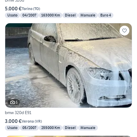
Bmw 320d
5.000 €
Torino
(
TO
)
Usato
04/2007
163000 Km
Diesel
Manuale
Euro 4
6
bmw 320d E91
3.000 €
Verona
(
VR
)
Usato
05/2007
255000 Km
Diesel
Manuale