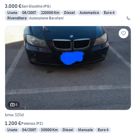
3.000 €
San Giustino
(
PG
)
Usato
08/2007
220000 Km
Diesel
Automatico
Euro 4
Rivenditore
Autosalone Barafani
6
bmw 320d
1.200 €
Potenza
(
PZ
)
Usato
04/2007
30000 Km
Diesel
Manuale
Euro 4