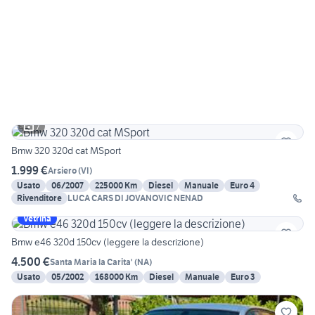
7
Bmw 320 320d cat MSport
1.999 €
Arsiero
(
VI
)
Usato
06/2007
225000 Km
Diesel
Manuale
Euro 4
Rivenditore
LUCA CARS DI JOVANOVIC NENAD
Vetrina
Bmw e46 320d 150cv (leggere la descrizione)
4.500 €
Santa Maria la Carita'
(
NA
)
Usato
05/2002
168000 Km
Diesel
Manuale
Euro 3