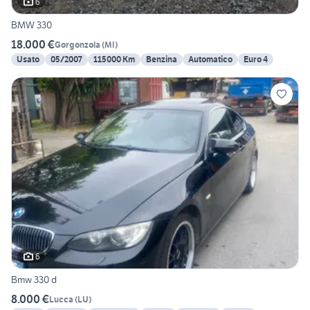
6
BMW 330
18.000 €
Gorgonzola
(
MI
)
Usato
05/2007
115000 Km
Benzina
Automatico
Euro 4
6
Bmw 330 d
8.000 €
Lucca
(
LU
)