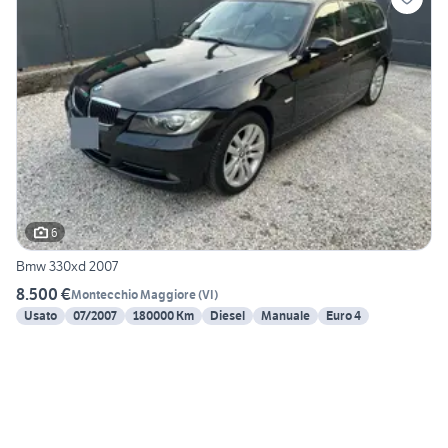
6
Bmw 330xd 2007
8.500 €
Montecchio Maggiore
(
VI
)
Usato
07/2007
180000 Km
Diesel
Manuale
Euro 4