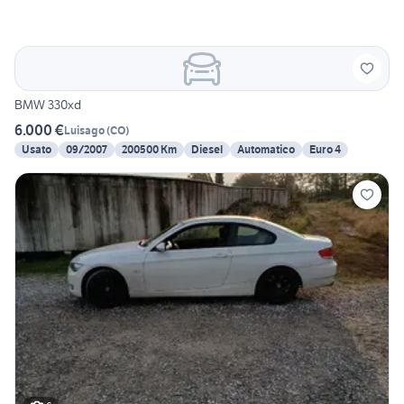
BMW 330xd
6.000 €
Luisago
(
CO
)
Usato
09/2007
200500 Km
Diesel
Automatico
Euro 4