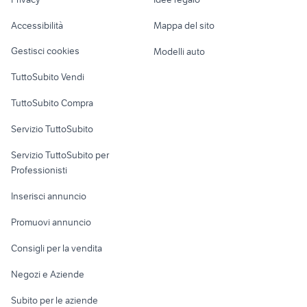
Garage e box
Caravan e Camper
Accessibilità
Mappa del sito
Loft, mansarde e
Veicoli commerciali
altro
Gestisci cookies
Modelli auto
Case vacanza
TuttoSubito Vendi
Uffici e Locali
TuttoSubito Compra
commerciali
Servizio TuttoSubito
elettronica
per la casa e la
sports e hobby
Servizio TuttoSubito per
persona
Informatica
Animali
Professionisti
Arredamento e
Console e
Accessori per
Casalinghi
Inserisci annuncio
Videogiochi
animali
Elettrodomestici
Promuovi annuncio
Audio/Video
Musica e Film
Giardino e Fai da te
Consigli per la vendita
Fotografia
Libri e Riviste
Abbigliamento e
Negozi e Aziende
Telefonia
Strumenti Musicali
Accessori
Subito per le aziende