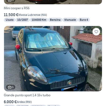
6
Mini cooper s R56
11.500 €
Massa Lubrense
(
NA
)
Usato
10/2007
104000 Km
Benzina
Manuale
Euro 4
6
Grande punto sport 1.4 16v turbo
6.000 €
Ardea
(
RM
)