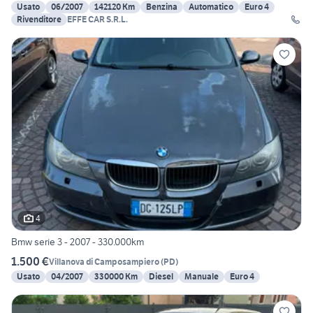
Usato
06/2007
142120 Km
Benzina
Automatico
Euro 4
Rivenditore
EFFE CAR S.R.L.
4
Bmw serie 3 - 2007 - 330.000km
1.500 €
Villanova di Camposampiero
(
PD
)
Usato
04/2007
330000 Km
Diesel
Manuale
Euro 4