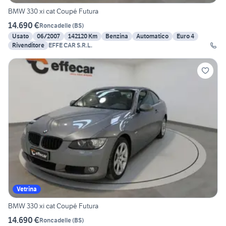
BMW 330 xi cat Coupé Futura
14.690 €
Roncadelle
(
BS
)
Usato
06/2007
142120 Km
Benzina
Automatico
Euro 4
Rivenditore
EFFE CAR S.R.L.
Vetrina
BMW 330 xi cat Coupé Futura
14.690 €
Roncadelle
(
BS
)