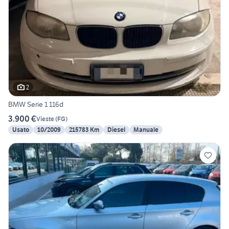
2
BMW Serie 1 116d
3.900 €
Vieste
(
FG
)
Usato
10/2009
215783 Km
Diesel
Manuale