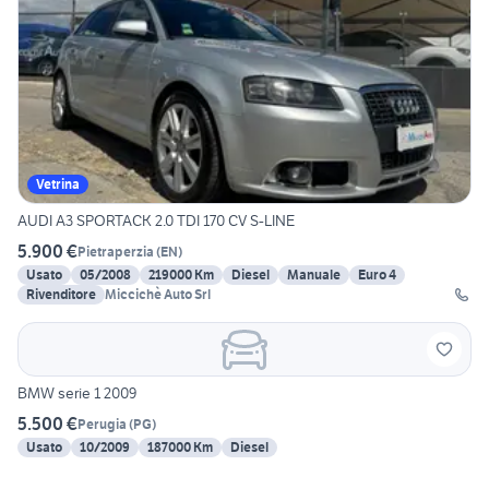
Vetrina
AUDI A3 SPORTACK 2.0 TDI 170 CV S-LINE
5.900 €
Pietraperzia
(
EN
)
Usato
05/2008
219000 Km
Diesel
Manuale
Euro 4
Rivenditore
Miccichè Auto Srl
BMW serie 1 2009
5.500 €
Perugia
(
PG
)
Usato
10/2009
187000 Km
Diesel