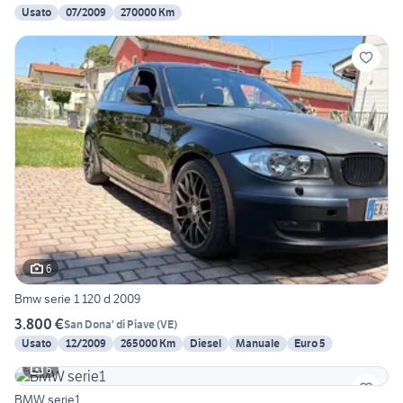
Usato
07/2009
270000 Km
6
Bmw serie 1 120 d 2009
3.800 €
San Dona' di Piave
(
VE
)
Usato
12/2009
265000 Km
Diesel
Manuale
Euro 5
6
BMW serie1