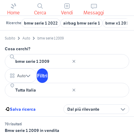
Home
Cerca
Vendi
Messaggi
bmw serie 1 2022
airbag bmw serie 1
bmw x1 2016
Ricerche
Subito
Auto
bmw serie 1 2009
Cosa cerchi?
Filtri
Auto
Salva ricerca
Dal più rilevante
70 risultati
Bmw serie 1 2009 in vendita