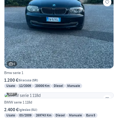
6
Bmw serie 1
1.200 €
Siracusa
(
SR
)
Usato
12/2009
20000 Km
Diesel
Manuale
5
BMW serie 1 118d
2.400 €
Iglesias
(
SU
)
Usato
03/2009
269743 Km
Diesel
Manuale
Euro 5