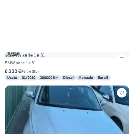
5
BMW serie 1 e 81
6.000 €
Feltre
(
BL
)
Usato
01/2010
260000 Km
Diesel
Manuale
Euro 5