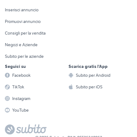
Arredamento e
Console e
Accessori per
Casalinghi
Inserisci annuncio
Videogiochi
animali
Elettrodomestici
Promuovi annuncio
Audio/Video
Musica e Film
Giardino e Fai da te
Consigli per la vendita
Fotografia
Libri e Riviste
Abbigliamento e
Negozi e Aziende
Telefonia
Strumenti Musicali
Accessori
Subito per le aziende
Sports
Tutto per i bambini
Seguici su
Scarica gratis l'App
Biciclette
Facebook
Subito per Android
Collezionismo
TikTok
Subito per iOS
Instagram
YouTube