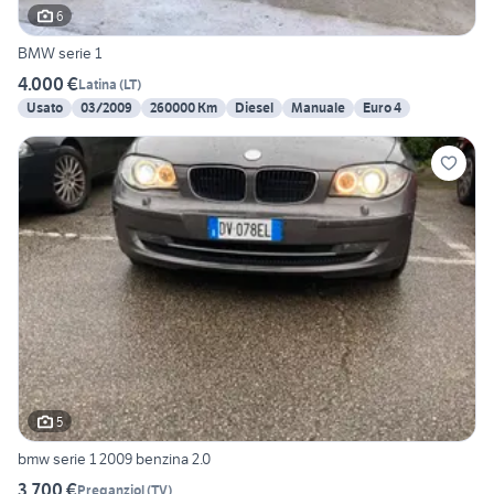
6
BMW serie 1
4.000 €
Latina
(
LT
)
Usato
03/2009
260000 Km
Diesel
Manuale
Euro 4
5
bmw serie 1 2009 benzina 2.0
3.700 €
Preganziol
(
TV
)