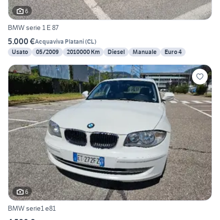
6
BMW serie 1 E 87
5.000 €
Acquaviva Platani
(
CL
)
Usato
05/2009
2010000 Km
Diesel
Manuale
Euro 4
6
BMW serie1 e81