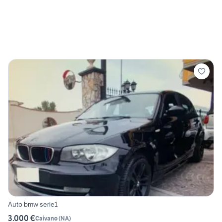
Auto bmw serie1
3.000 €
Caivano
(
NA
)