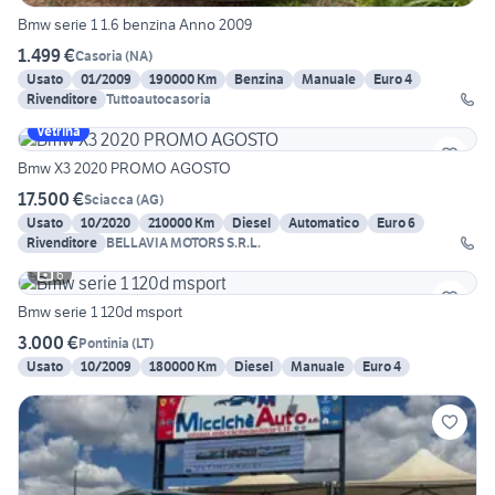
Bmw serie 1 1.6 benzina Anno 2009
1.499 €
Casoria
(
NA
)
Usato
01/2009
190000 Km
Benzina
Manuale
Euro 4
Rivenditore
Tuttoautocasoria
Vetrina
Bmw X3 2020 PROMO AGOSTO
17.500 €
Sciacca
(
AG
)
Usato
10/2020
210000 Km
Diesel
Automatico
Euro 6
Rivenditore
BELLAVIA MOTORS S.R.L.
6
Bmw serie 1 120d msport
3.000 €
Pontinia
(
LT
)
Usato
10/2009
180000 Km
Diesel
Manuale
Euro 4