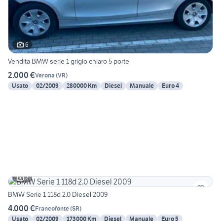
6
Vendita BMW serie 1 grigio chiaro 5 porte
2.000 €
Verona
(
VR
)
Usato
02/2009
280000 Km
Diesel
Manuale
Euro 4
2
BMW Serie 1 118d 2.0 Diesel 2009
4.000 €
Francofonte
(
SR
)
Usato
02/2009
173000 Km
Diesel
Manuale
Euro 5