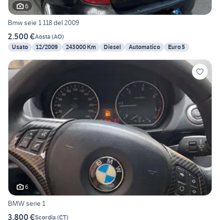
6
Bmw seie 1 118 del 2009
2.500 €
Aosta
(
AO
)
Usato
12/2009
243000 Km
Diesel
Automatico
Euro 5
6
BMW serie 1
3.800 €
Scordia
(
CT
)