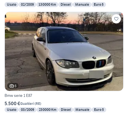
Usato
02/2009
130000 Km
Diesel
Manuale
Euro 5
6
Bmw serie 1 E87
5.500 €
Gualtieri
(
RE
)
Usato
03/2009
230000 Km
Diesel
Manuale
Euro 5