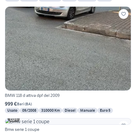
BMW 118 d attiva dpf del 2009
999 €
Bari
(
BA
)
Usato
09/2008
310000 Km
Diesel
Manuale
Euro 5
6
Bmw serie 1 coupe