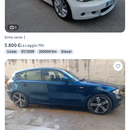
6
bmw serie 1
5.800 €
La Loggia
(
TO
)
Usato
07/2009
200000 Km
Diesel