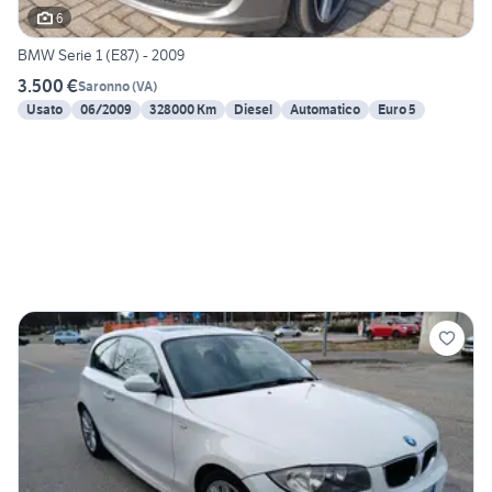
6
BMW Serie 1 (E87) - 2009
3.500 €
Saronno
(
VA
)
Usato
06/2009
328000 Km
Diesel
Automatico
Euro 5