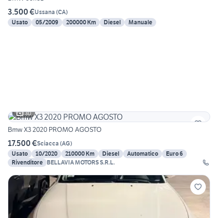
3.500 €
Ussana
(
CA
)
Usato
05/2009
200000 Km
Diesel
Manuale
30
Bmw X3 2020 PROMO AGOSTO
17.500 €
Sciacca
(
AG
)
Usato
10/2020
210000 Km
Diesel
Automatico
Euro 6
Rivenditore
BELLAVIA MOTORS S.R.L.