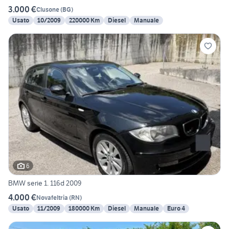
3.000 €
Clusone
(
BG
)
Usato
10/2009
220000 Km
Diesel
Manuale
6
BMW serie 1. 116d 2009
4.000 €
Novafeltria
(
RN
)
Usato
11/2009
180000 Km
Diesel
Manuale
Euro 4