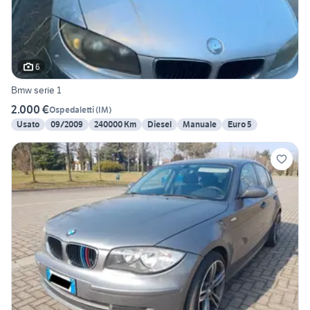
6
Bmw serie 1
2.000 €
Ospedaletti
(
IM
)
Usato
09/2009
240000 Km
Diesel
Manuale
Euro 5