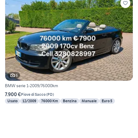
6
BMW serie 1-2009/76000km
7.900 €
Piove di Sacco
(
PD
)
Usato
12/2009
76000 Km
Benzina
Manuale
Euro 5