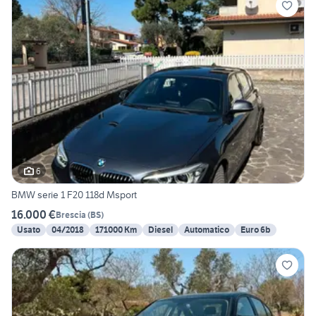
6
BMW serie 1 F20 118d Msport
16.000 €
Brescia
(
BS
)
Usato
04/2018
171000 Km
Diesel
Automatico
Euro 6b