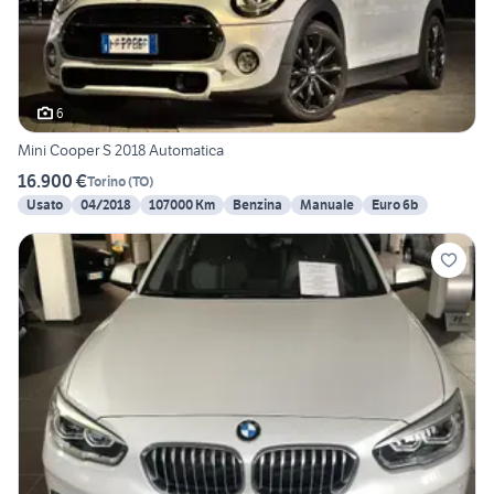
6
Mini Cooper S 2018 Automatica
16.900 €
Torino
(
TO
)
Usato
04/2018
107000 Km
Benzina
Manuale
Euro 6b