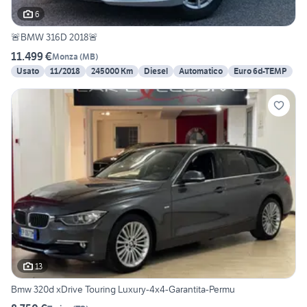
6
🚨BMW 316D 2018🚨
11.499 €
Monza
(
MB
)
Usato
11/2018
245000 Km
Diesel
Automatico
Euro 6d-TEMP
13
Bmw 320d xDrive Touring Luxury-4x4-Garantita-Permu