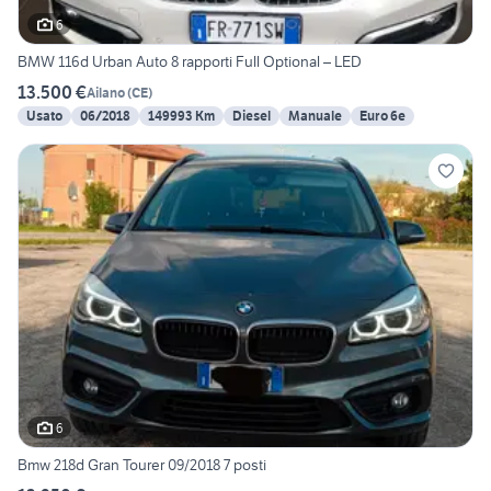
6
BMW 116d Urban Auto 8 rapporti Full Optional – LED
13.500 €
Ailano
(
CE
)
Usato
06/2018
149993 Km
Diesel
Manuale
Euro 6e
6
Bmw 218d Gran Tourer 09/2018 7 posti