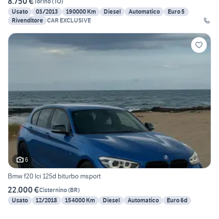
8.750 €
Torino
(
TO
)
Usato
03/2013
190000 Km
Diesel
Automatico
Euro 5
Rivenditore
CAR EXCLUSIVE
6
Bmw f20 lci 125d biturbo msport
22.000 €
Cisternino
(
BR
)
Usato
12/2018
154000 Km
Diesel
Automatico
Euro 6d