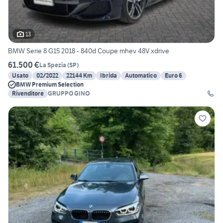
13
BMW Serie 8 G15 2018 - 840d Coupe mhev 48V xdrive
61.500 €
La Spezia
(
SP
)
Usato
02/2022
22144 Km
Ibrida
Automatico
Euro 6
BMW Premium Selection
Rivenditore
GRUPPO GINO