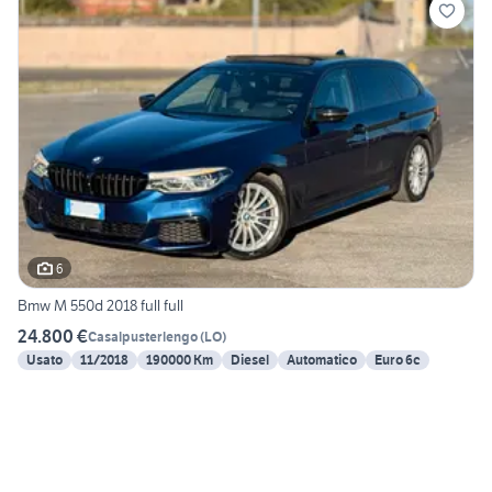
6
Bmw M 550d 2018 full full
24.800 €
Casalpusterlengo
(
LO
)
Usato
11/2018
190000 Km
Diesel
Automatico
Euro 6c