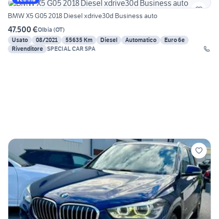
BMW X5 G05 2018 Diesel xdrive30d Business auto
47.500 €
Olbia
(
OT
)
Usato
08/2021
55635 Km
Diesel
Automatico
Euro 6e
Rivenditore
SPECIAL CAR SPA