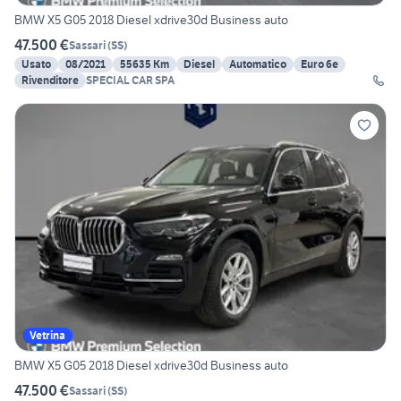
BMW X5 G05 2018 Diesel xdrive30d Business auto
47.500 €
Sassari
(
SS
)
Usato
08/2021
55635 Km
Diesel
Automatico
Euro 6e
Rivenditore
SPECIAL CAR SPA
Vetrina
BMW X5 G05 2018 Diesel xdrive30d Business auto
47.500 €
Sassari
(
SS
)