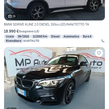
26
BMW SDRIVE XLINE 2.0 DIESEL 150cv.LED/NAV/TETTO TA
18.990 €
Guagnano
(
LE
)
Usato
09/2018
112000 Km
Diesel
Automatico
Euro 6
Rivenditore
MARTAUTO