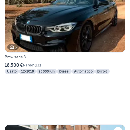
6
Bmw serie 3
18.500 €
Nardo'
(
LE
)
Usato
12/2018
93000 Km
Diesel
Automatico
Euro 6