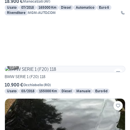
18.900 €
Manocalzati
(
AV
)
Usato
07/2018
165000 Km
Diesel
Automatico
Euro 6
Rivenditore
MGM-AUTO.COM
6
BMW SERIE 1 (F20) 118
10.900 €
Occhiobello
(
RO
)
Usato
03/2018
155000 Km
Diesel
Manuale
Euro 6d