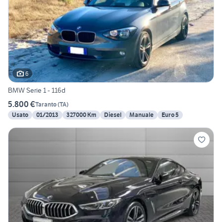
6
BMW Serie 1 - 116d
5.800 €
Taranto
(
TA
)
Usato
01/2013
327000 Km
Diesel
Manuale
Euro 5