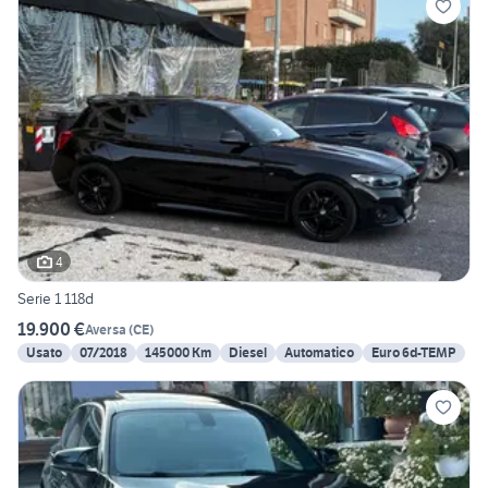
4
Serie 1 118d
19.900 €
Aversa
(
CE
)
Usato
07/2018
145000 Km
Diesel
Automatico
Euro 6d-TEMP