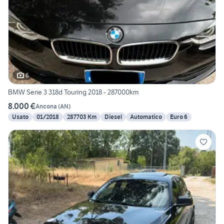
6
BMW Serie 3 318d Touring 2018 - 287000km
8.000 €
Ancona
(
AN
)
Usato
01/2018
287703 Km
Diesel
Automatico
Euro 6