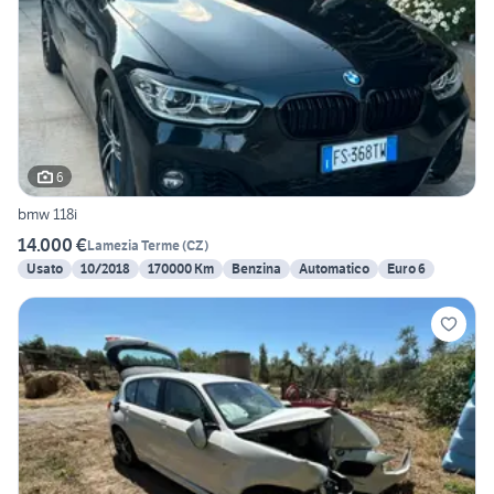
6
bmw 118i
14.000 €
Lamezia Terme
(
CZ
)
Usato
10/2018
170000 Km
Benzina
Automatico
Euro 6