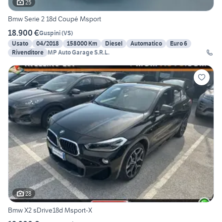
25
Bmw Serie 2 18d Coupé Msport
18.900 €
Guspini
(
VS
)
Usato
04/2018
158000 Km
Diesel
Automatico
Euro 6
Rivenditore
MP Auto Garage S.R.L.
28
Bmw X2 sDrive18d Msport-X