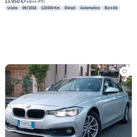
13.950 €
Padova
(
PD
)
Usato
09/2018
123000 Km
Diesel
Automatico
Euro 6b