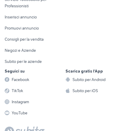
Informatica
Animali
Professionisti
Arredamento e
Console e
Accessori per
Casalinghi
Inserisci annuncio
Videogiochi
animali
Elettrodomestici
Promuovi annuncio
Audio/Video
Musica e Film
Giardino e Fai da te
Consigli per la vendita
Fotografia
Libri e Riviste
Abbigliamento e
Negozi e Aziende
Telefonia
Strumenti Musicali
Accessori
Subito per le aziende
Sports
Tutto per i bambini
Seguici su
Scarica gratis l'App
Biciclette
Facebook
Subito per Android
Collezionismo
TikTok
Subito per iOS
Instagram
YouTube