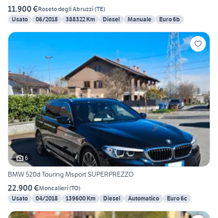
11.900 €
Roseto degli Abruzzi
(
TE
)
Usato
06/2018
388322 Km
Diesel
Manuale
Euro 6b
6
BMW 520d Touring Msport SUPERPREZZO
22.900 €
Moncalieri
(
TO
)
Usato
04/2018
139600 Km
Diesel
Automatico
Euro 6c