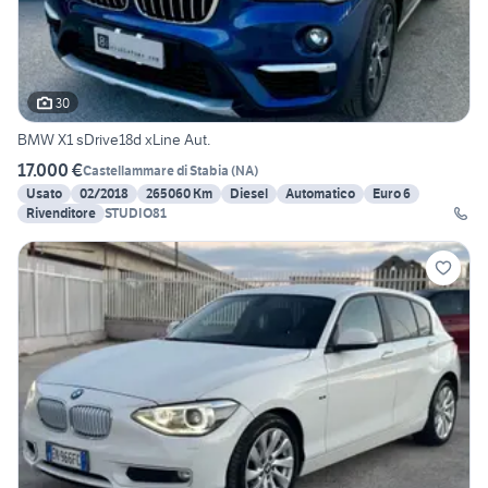
30
BMW X1 sDrive18d xLine Aut.
17.000 €
Castellammare di Stabia
(
NA
)
Usato
02/2018
265060 Km
Diesel
Automatico
Euro 6
Rivenditore
STUDIO81