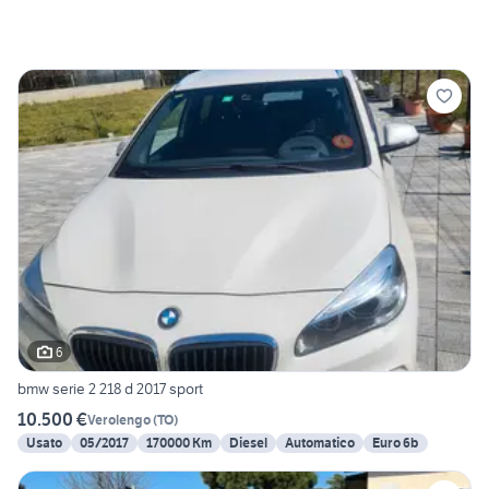
6
bmw serie 2 218 d 2017 sport
10.500 €
Verolengo
(
TO
)
Usato
05/2017
170000 Km
Diesel
Automatico
Euro 6b