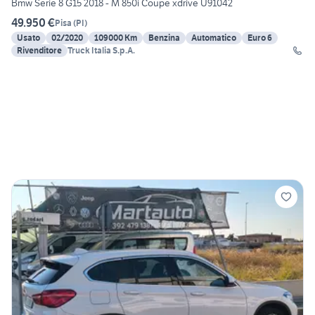
Bmw Serie 8 G15 2018 - M 850i Coupe xdrive U91042
49.950 €
Pisa
(
PI
)
Usato
02/2020
109000 Km
Benzina
Automatico
Euro 6
Rivenditore
Truck Italia S.p.A.