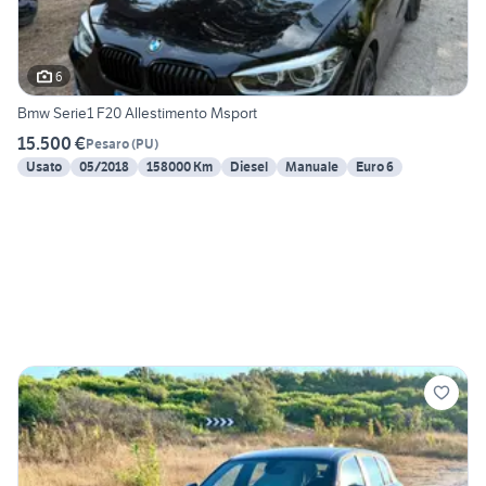
6
Bmw Serie1 F20 Allestimento Msport
15.500 €
Pesaro
(
PU
)
Usato
05/2018
158000 Km
Diesel
Manuale
Euro 6