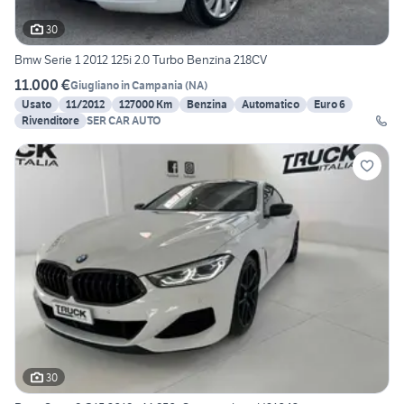
30
Bmw Serie 1 2012 125i 2.0 Turbo Benzina 218CV
11.000 €
Giugliano in Campania
(
NA
)
Usato
11/2012
127000 Km
Benzina
Automatico
Euro 6
Rivenditore
SER CAR AUTO
30