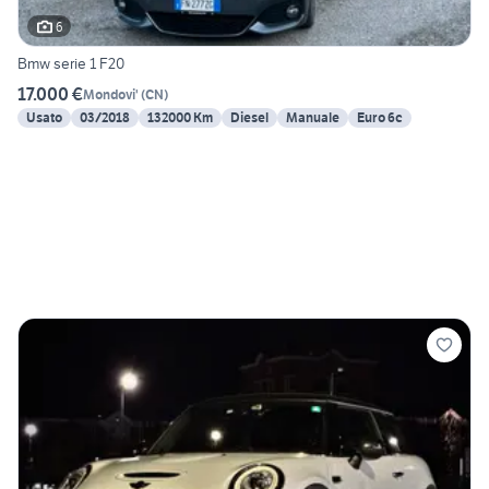
6
Bmw serie 1 F20
17.000 €
Mondovi'
(
CN
)
Usato
03/2018
132000 Km
Diesel
Manuale
Euro 6c