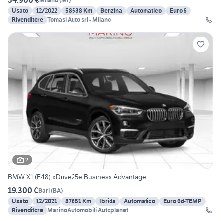
34.900 €
Milano
(
MI
)
Usato
12/2022
58538 Km
Benzina
Automatico
Euro 6
Rivenditore
Tomasi Auto srl - Milano
2
BMW X1 (F48) xDrive25e Business Advantage
19.300 €
Bari
(
BA
)
Usato
12/2021
87651 Km
Ibrida
Automatico
Euro 6d-TEMP
Rivenditore
MarinoAutomobili Autoplanet