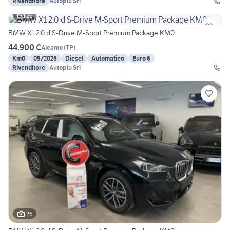
Rivenditore
Autopiu Srl
26
BMW X1 2.0 d S-Drive M-Sport Premium Package KM0
44.900 €
Alcamo
(
TP
)
Km0
05/2026
Diesel
Automatico
Euro 6
Rivenditore
Autopiu Srl
26