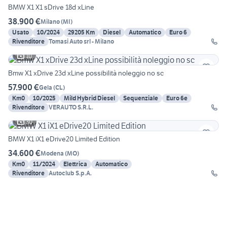
BMW X1 X1 sDrive 18d xLine
38.900 €
Milano
(
MI
)
Usato
10/2024
29205 Km
Diesel
Automatico
Euro 6
Rivenditore
Tomasi Auto srl - Milano
10
Bmw X1 xDrive 23d xLine possibilità noleggio no sc
57.900 €
Gela
(
CL
)
Km0
10/2025
Mild Hybrid Diesel
Sequenziale
Euro 6e
Rivenditore
VERAUTO S.R.L.
30
BMW X1 iX1 eDrive20 Limited Edition
34.600 €
Modena
(
MO
)
Km0
11/2024
Elettrica
Automatico
Rivenditore
Autoclub S.p.A.