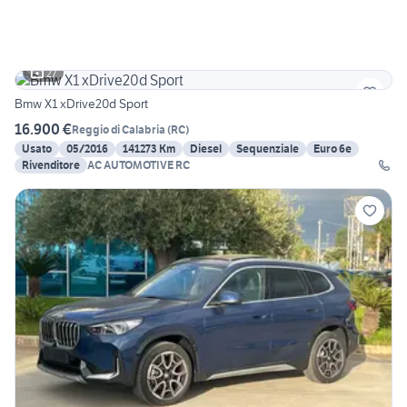
27
Bmw X1 xDrive20d Sport
16.900 €
Reggio di Calabria
(
RC
)
Usato
05/2016
141273 Km
Diesel
Sequenziale
Euro 6e
Rivenditore
AC AUTOMOTIVE RC