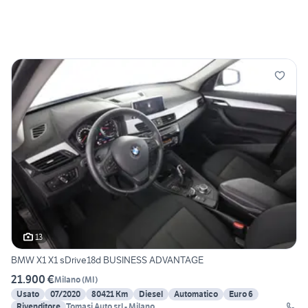
13
BMW X1 X1 sDrive18d BUSINESS ADVANTAGE
21.900 €
Milano
(
MI
)
Usato
07/2020
80421 Km
Diesel
Automatico
Euro 6
Rivenditore
Tomasi Auto srl - Milano