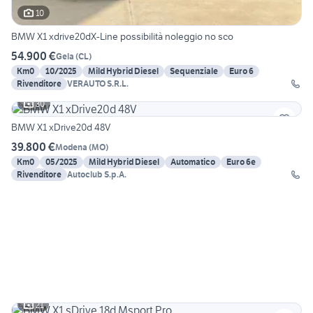
10
BMW X1 xdrive20dX-Line possibilità noleggio no sco
54.900 €
Gela
(
CL
)
Km0
10/2025
Mild Hybrid Diesel
Sequenziale
Euro 6
Rivenditore
VERAUTO S.R.L.
30
BMW X1 xDrive20d 48V
39.800 €
Modena
(
MO
)
Km0
05/2025
Mild Hybrid Diesel
Automatico
Euro 6e
Rivenditore
Autoclub S.p.A.
21