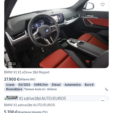
13
BMW X1 X1 sDrive 18d Msport
37.900 €
Milano
(
MI
)
Usato
04/2024
34992 Km
Diesel
Automatico
Euro 6
Rivenditore
Tomasi Auto srl - Milano
14
BMW X1 sdrive18d AUTO/EURO5
5.700 €
Mogliano Veneto
(
TV
)