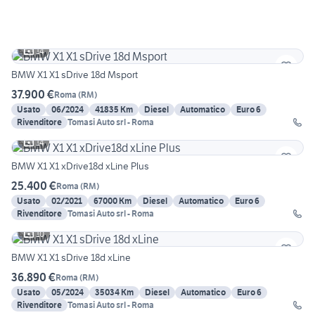
14
BMW X1 X1 sDrive 18d Msport
37.900 €
Roma
(
RM
)
Usato
06/2024
41835 Km
Diesel
Automatico
Euro 6
Rivenditore
Tomasi Auto srl - Roma
14
BMW X1 X1 xDrive18d xLine Plus
25.400 €
Roma
(
RM
)
Usato
02/2021
67000 Km
Diesel
Automatico
Euro 6
Rivenditore
Tomasi Auto srl - Roma
10
BMW X1 X1 sDrive 18d xLine
36.890 €
Roma
(
RM
)
Usato
05/2024
35034 Km
Diesel
Automatico
Euro 6
Rivenditore
Tomasi Auto srl - Roma