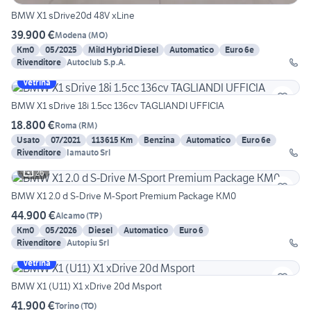
BMW X1 sDrive20d 48V xLine
39.900 €
Modena
(
MO
)
Km0
05/2025
Mild Hybrid Diesel
Automatico
Euro 6e
Rivenditore
Autoclub S.p.A.
Vetrina
BMW X1 sDrive 18i 1.5cc 136cv TAGLIANDI UFFICIA
18.800 €
Roma
(
RM
)
Usato
07/2021
113615 Km
Benzina
Automatico
Euro 6e
Rivenditore
Iamauto Srl
26
BMW X1 2.0 d S-Drive M-Sport Premium Package KM0
44.900 €
Alcamo
(
TP
)
Km0
05/2026
Diesel
Automatico
Euro 6
Rivenditore
Autopiu Srl
Vetrina
BMW X1 (U11) X1 xDrive 20d Msport
41.900 €
Torino
(
TO
)