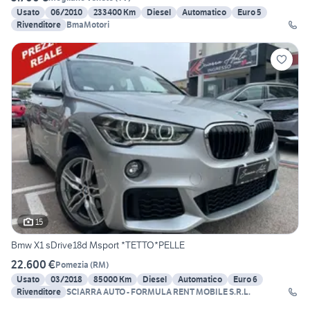
Usato
06/2010
233400 Km
Diesel
Automatico
Euro 5
Rivenditore
BmaMotori
15
Bmw X1 sDrive18d Msport *TETTO*PELLE
22.600 €
Pomezia
(
RM
)
Usato
03/2018
85000 Km
Diesel
Automatico
Euro 6
Rivenditore
SCIARRA AUTO - FORMULA RENT MOBILE S.R.L.