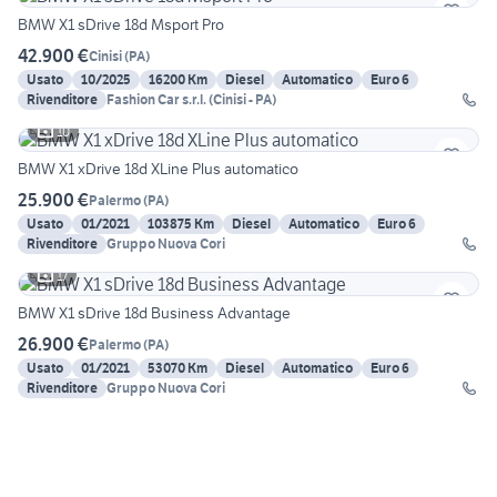
BMW X1 sDrive 18d Msport Pro
42.900 €
Cinisi
(
PA
)
Usato
10/2025
16200 Km
Diesel
Automatico
Euro 6
Rivenditore
Fashion Car s.r.l. (Cinisi - PA)
10
BMW X1 xDrive 18d XLine Plus automatico
25.900 €
Palermo
(
PA
)
Usato
01/2021
103875 Km
Diesel
Automatico
Euro 6
Rivenditore
Gruppo Nuova Cori
17
BMW X1 sDrive 18d Business Advantage
26.900 €
Palermo
(
PA
)
Usato
01/2021
53070 Km
Diesel
Automatico
Euro 6
Rivenditore
Gruppo Nuova Cori