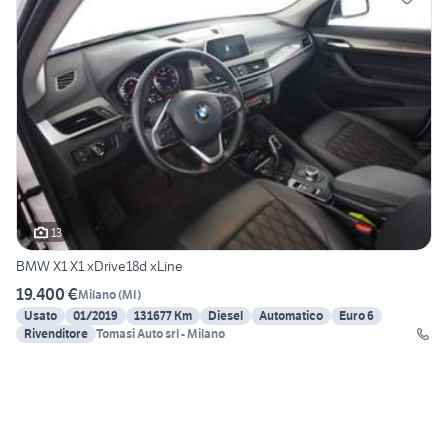
13
BMW X1 X1 xDrive18d xLine
19.400 €
Milano
(
MI
)
Usato
01/2019
131677 Km
Diesel
Automatico
Euro 6
Rivenditore
Tomasi Auto srl - Milano