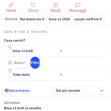
Home
Cerca
Vendi
Messaggi
fiat doblo km 0
bmw x1 2016
suzuki swift km 0
da
Ricerche
Subito
Auto
bmw x1 km0
Cosa cerchi?
Filtri
Auto
Salva ricerca
Dal più recente
182 risultati
Bmw x1 km0 in vendita