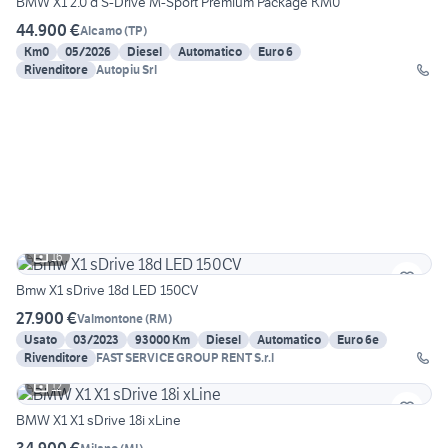
BMW X1 2.0 d S-Drive M-Sport Premium Package KM0
44.900 €
Alcamo
(
TP
)
Km0
05/2026
Diesel
Automatico
Euro 6
Rivenditore
Autopiu Srl
16
Bmw X1 sDrive 18d LED 150CV
27.900 €
Valmontone
(
RM
)
Usato
03/2023
93000 Km
Diesel
Automatico
Euro 6e
Rivenditore
FAST SERVICE GROUP RENT S.r.l
12
BMW X1 X1 sDrive 18i xLine