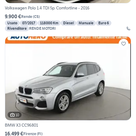
Volkswagen Polo 1.4 TDI 5p. Comfortline - 2016
9.900 €
Rende
(
CS
)
Usato
07/2017
118000 Km
Diesel
Manuale
Euro 6
Rivenditore
RENDE MOTORI
10
BMW X3 CC96801
16.499 €
Firenze
(
FI
)