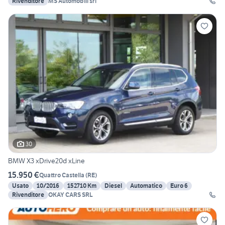
Rivenditore
MS Automobili srl
30
BMW X3 xDrive20d xLine
15.950 €
Quattro Castella
(
RE
)
Usato
10/2016
152710 Km
Diesel
Automatico
Euro 6
Rivenditore
OKAY CARS SRL