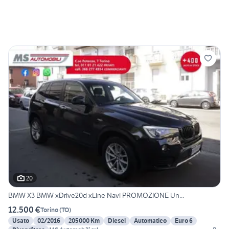
20
BMW X3 BMW xDrive20d xLine Navi PROMOZIONE Un...
12.500 €
Torino
(
TO
)
Usato
02/2016
205000 Km
Diesel
Automatico
Euro 6