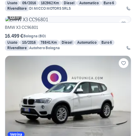
Usato
09/2016
182962 Km
Diesel
Automatico
Euro 6
Rivenditore
DI MICCO MOTORS SRLS
10
BMW X3 CC96801
16.499 €
Bologna
(
BO
)
Usato
10/2016
78841 Km
Diesel
Automatico
Euro 6
Rivenditore
Autohero Bologna
Vetrina