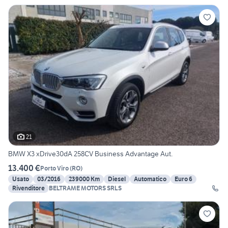
21
BMW X3 xDrive30dA 258CV Business Advantage Aut.
13.400 €
Porto Viro
(
RO
)
Usato
03/2016
239000 Km
Diesel
Automatico
Euro 6
Rivenditore
BELTRAME MOTORS SRLS