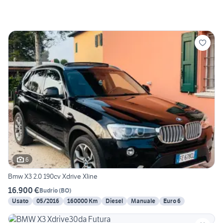
6
Bmw X3 2.0 190cv Xdrive Xline
16.900 €
Budrio
(
BO
)
Usato
05/2016
160000 Km
Diesel
Manuale
Euro 6