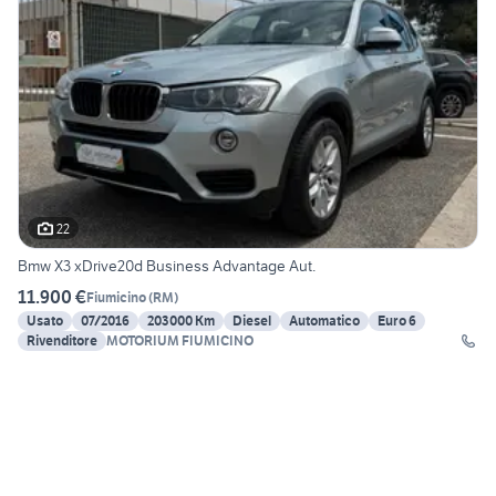
22
Bmw X3 xDrive20d Business Advantage Aut.
11.900 €
Fiumicino
(
RM
)
Usato
07/2016
203000 Km
Diesel
Automatico
Euro 6
Rivenditore
MOTORIUM FIUMICINO