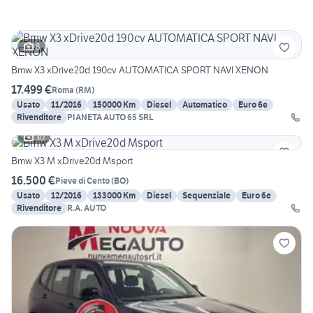
8
Bmw X3 xDrive20d 190cv AUTOMATICA SPORT NAVI XENON
17.499 €
Roma
(
RM
)
Usato
11/2016
150000 Km
Diesel
Automatico
Euro 6e
Rivenditore
PIANETA AUTO 65 SRL
30
Bmw X3 M xDrive20d Msport
16.500 €
Pieve di Cento
(
BO
)
Usato
12/2016
133000 Km
Diesel
Sequenziale
Euro 6e
Rivenditore
R.A. AUTO