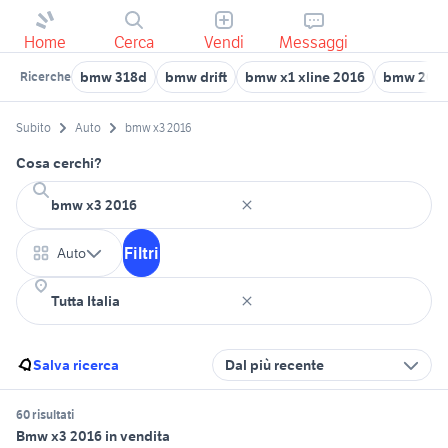
Home
Cerca
Vendi
Messaggi
bmw 318d
bmw drift
bmw x1 xline 2016
bmw 2002
Ricerche
Subito
Auto
bmw x3 2016
Cosa cerchi?
Filtri
Auto
Salva ricerca
Dal più recente
60 risultati
Bmw x3 2016 in vendita