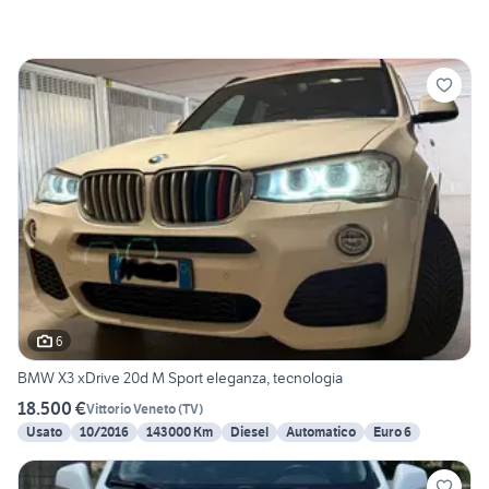
6
BMW X3 xDrive 20d M Sport eleganza, tecnologia
18.500 €
Vittorio Veneto
(
TV
)
Usato
10/2016
143000 Km
Diesel
Automatico
Euro 6