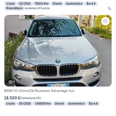
Usato
10/2016
78841 Km
Diesel
Automatico
Euro 6
Rivenditore
Autohero Firenze
5
BMW X3 xDrive20d Business Advantage Aut.
18.500 €
Calenzano
(
FI
)
Usato
03/2016
140000 Km
Diesel
Automatico
Euro 6