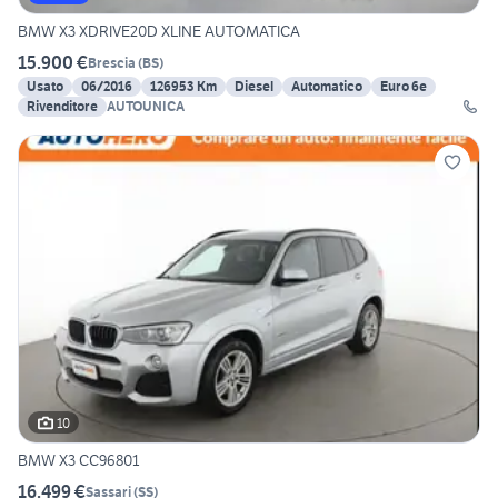
BMW X3 XDRIVE20D XLINE AUTOMATICA
15.900 €
Brescia
(
BS
)
Usato
06/2016
126953 Km
Diesel
Automatico
Euro 6e
Rivenditore
AUTOUNICA
10
BMW X3 CC96801
16.499 €
Sassari
(
SS
)