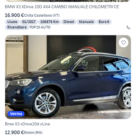
BMW X3 XDrive 20D 4X4 CAMBIO MANUALE CHILOMETRI CE
16.900 €
Civita Castellana
(
VT
)
Usato
01/2017
106876 Km
Diesel
Manuale
Euro 6
Rivenditore
TOP20 AUTO
Vetrina
Bmw X3 xDrive20d xLine
12.900 €
Rimini
(
RN
)