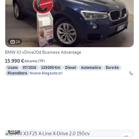
24
BMW X3 xDrive20d Business Advantage
15.990 €
Alcamo
(
TP
)
Usato
07/2016
135000 Km
Diesel
Automatico
Euro 6e
Rivenditore
Nuova Megauto srl
6