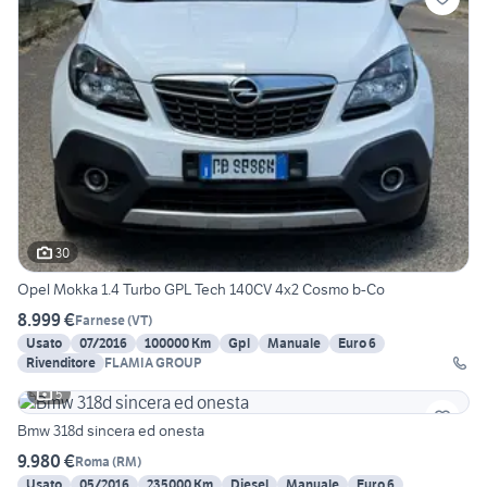
30
Opel Mokka 1.4 Turbo GPL Tech 140CV 4x2 Cosmo b-Co
8.999 €
Farnese
(
VT
)
Usato
07/2016
100000 Km
Gpl
Manuale
Euro 6
Rivenditore
FLAMIA GROUP
5
Bmw 318d sincera ed onesta
9.980 €
Roma
(
RM
)
Usato
05/2016
235000 Km
Diesel
Manuale
Euro 6