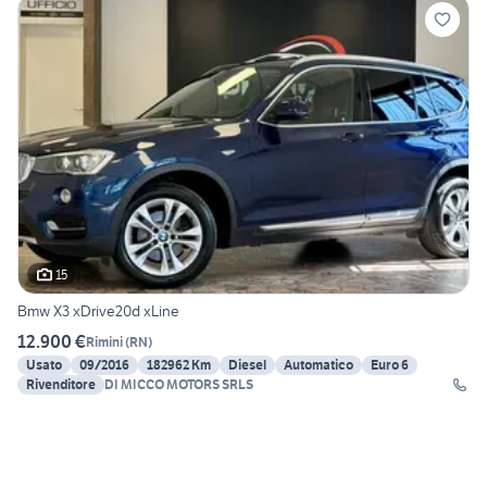
15
Bmw X3 xDrive20d xLine
12.900 €
Rimini
(
RN
)
Usato
09/2016
182962 Km
Diesel
Automatico
Euro 6
Rivenditore
DI MICCO MOTORS SRLS