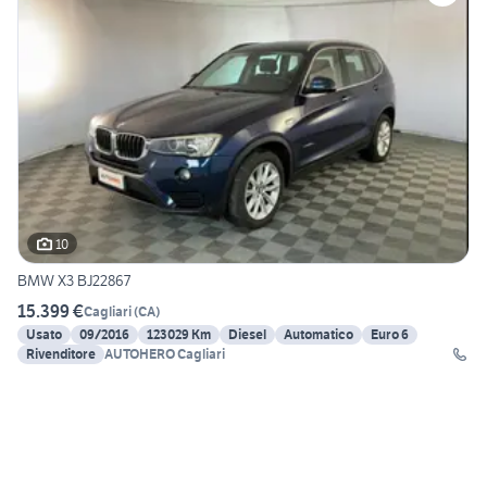
10
BMW X3 BJ22867
15.399 €
Cagliari
(
CA
)
Usato
09/2016
123029 Km
Diesel
Automatico
Euro 6
Rivenditore
AUTOHERO Cagliari