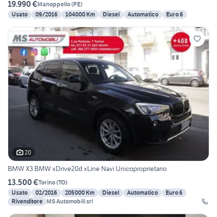
19.990 €
Manoppello
(
PE
)
Usato
09/2016
104000 Km
Diesel
Automatico
Euro 6
20
BMW X3 BMW xDrive20d xLine Navi Unicoproprietario
13.500 €
Torino
(
TO
)
Usato
02/2016
205000 Km
Diesel
Automatico
Euro 6
Rivenditore
MS Automobili srl