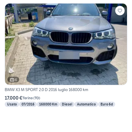
6
BMW X3 M SPORT 2.0 D 2016 luglio 168000 km
17.000 €
Torino
(
TO
)
Usato
07/2016
168000 Km
Diesel
Automatico
Euro 6d