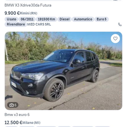
BMW X3 Xdrive30da Futura
9.900 €
Rimini
(
RN
)
Usato
06/2011
191500 Km
Diesel
Automatico
Euro 5
Rivenditore
MED CARS SRL
6
Bmw x3 euro 6
12.500 €
Milano
(
MI
)