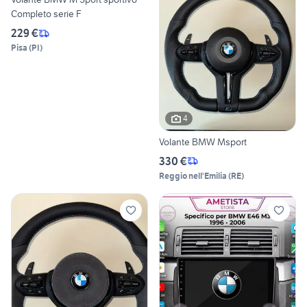
Completo serie F
229 €
Pisa
(
PI
)
4
Volante BMW Msport
330 €
Reggio nell'Emilia
(
RE
)