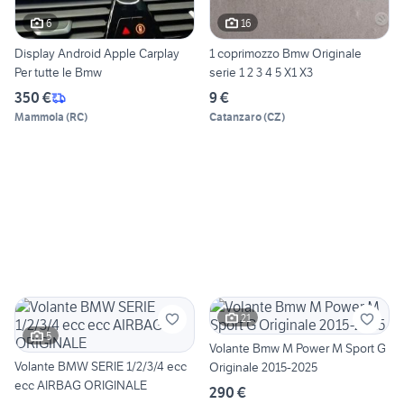
6
16
Display Android Apple Carplay
1 coprimozzo Bmw Originale
Per tutte le Bmw
serie 1 2 3 4 5 X1 X3
350 €
9 €
Mammola
(
RC
)
Catanzaro
(
CZ
)
21
5
Volante Bmw M Power M Sport G
Volante BMW SERIE 1/2/3/4 ecc
Originale 2015-2025
ecc AIRBAG ORIGINALE
290 €