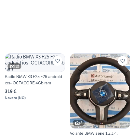
10
Radio BMW X3 F25 F26 android
ios- OCTACORE 4Gb ram
319 €
Novara
(
NO
)
8
Volante BMW serie 1,2,3,4,