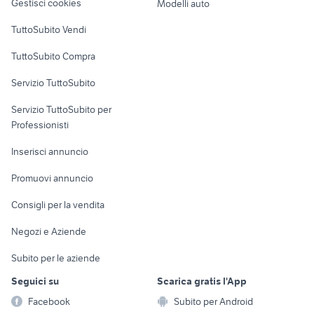
Gestisci cookies
Modelli auto
Case vacanza
TuttoSubito Vendi
Uffici e Locali
TuttoSubito Compra
commerciali
Servizio TuttoSubito
elettronica
per la casa e la
sports e hobby
Servizio TuttoSubito per
persona
Informatica
Animali
Professionisti
Arredamento e
Console e
Accessori per
Casalinghi
Inserisci annuncio
Videogiochi
animali
Elettrodomestici
Promuovi annuncio
Audio/Video
Musica e Film
Giardino e Fai da te
Consigli per la vendita
Fotografia
Libri e Riviste
Abbigliamento e
Negozi e Aziende
Telefonia
Strumenti Musicali
Accessori
Subito per le aziende
Sports
Tutto per i bambini
Seguici su
Scarica gratis l'App
Biciclette
Facebook
Subito per Android