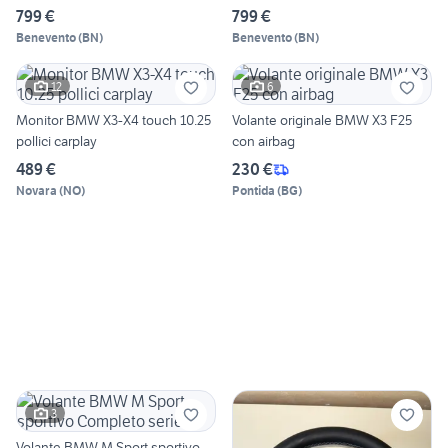
799 €
799 €
Benevento
(
BN
)
Benevento
(
BN
)
12
6
Monitor BMW X3-X4 touch 10.25
Volante originale BMW X3 F25
pollici carplay
con airbag
489 €
230 €
Novara
(
NO
)
Pontida
(
BG
)
3
Volante BMW M Sport sportivo