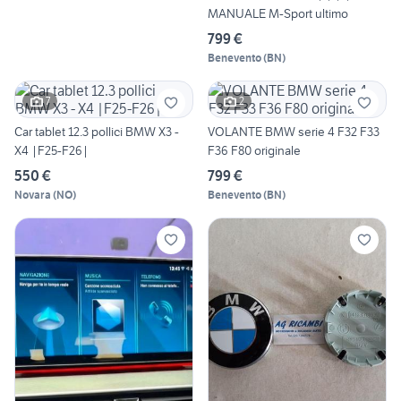
MANUALE M-Sport ultimo
799 €
Benevento
(
BN
)
7
2
Car tablet 12.3 pollici BMW X3 -
VOLANTE BMW serie 4 F32 F33
X4 |F25-F26|
F36 F80 originale
550 €
799 €
Novara
(
NO
)
Benevento
(
BN
)