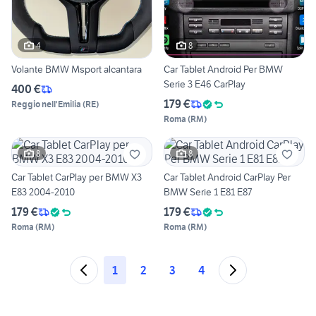
4
8
Volante BMW Msport alcantara
Car Tablet Android Per BMW
Serie 3 E46 CarPlay
400 €
179 €
Reggio nell'Emilia
(
RE
)
Roma
(
RM
)
8
8
Car Tablet CarPlay per BMW X3
Car Tablet Android CarPlay Per
E83 2004-2010
BMW Serie 1 E81 E87
179 €
179 €
Roma
(
RM
)
Roma
(
RM
)
1
2
3
4