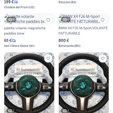
199 €
Rezzato
(
BS
)
Cividale del Friuli
(
UD
)
4
2
palette volante magnetiche
BMW X4 F26 M-Sport VOLANTE
paddles bmw
FATTURABILE
65 €
800 €
San Vittore Olona
(
MI
)
Benevento
(
BN
)
2
4