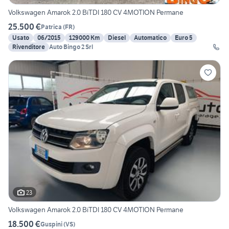
Volkswagen Amarok 2.0 BiTDI 180 CV 4MOTION Permane
25.500 €
Patrica
(
FR
)
Usato
06/2015
129000 Km
Diesel
Automatico
Euro 5
Rivenditore
Auto Bingo 2 Srl
23
Volkswagen Amarok 2.0 BiTDI 180 CV 4MOTION Permane
18.500 €
Guspini
(
VS
)