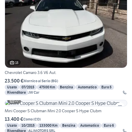
18
Chevrolet Camaro 3.6 V6 Aut.
23.500 €
Mornico al Serio
(
BG
)
Usato
07/2015
47500 Km
Benzina
Automatico
Euro 5
Rivenditore
JW Car
22
Mini Cooper S Clubman Mini 2.0 Cooper S Hype Clubm
13.400 €
Como
(
CO
)
Usato
10/2015
133000 Km
Benzina
Automatico
Euro 6
Rivenditore
ALIMOTORS SRL