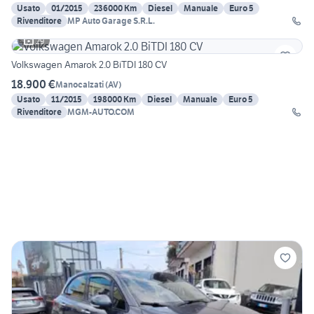
Usato
01/2015
236000 Km
Diesel
Manuale
Euro 5
Rivenditore
MP Auto Garage S.R.L.
29
Volkswagen Amarok 2.0 BiTDI 180 CV
18.900 €
Manocalzati
(
AV
)
Usato
11/2015
198000 Km
Diesel
Manuale
Euro 5
Rivenditore
MGM-AUTO.COM