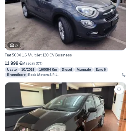
27
Fiat 500X 1.6 MultiJet 120 CV Business
11.999 €
Mascali
(
CT
)
Usato
10/2019
160054 Km
Diesel
Manuale
Euro 6
Rivenditore
Roda Motors S.R.L.