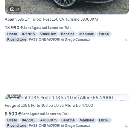
10
Abarth 595 1.4 Turbo T-Jet 160 CV Turismo 59000KM
13.990 €
Sant'Agata sul Santerno
(
RA
)
Usato
07/2015
59000 Km
Benzina
Manuale
Euro 6
Rivenditore
PASSIONE MOTORI di Diego Camanzi
10
Peugeot 108 5 Porte 108 5p 1.0 vti Allure E6 47000
8.500 €
Sant'Agata sul Santerno
(
RA
)
Usato
04/2015
47000 Km
Benzina
Manuale
Euro 6
Rivenditore
PASSIONE MOTORI di Diego Camanzi