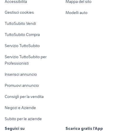
Accessibilità
Mappa del sito
Loft, mansarde e
Veicoli commerciali
smart usata cagliari
auto usate economiche
altro
Gestisci cookies
Modelli auto
Case vacanza
TuttoSubito Vendi
Uffici e Locali
TuttoSubito Compra
commerciali
Servizio TuttoSubito
elettronica
per la casa e la
sports e hobby
Servizio TuttoSubito per
persona
Informatica
Animali
Professionisti
Arredamento e
Console e
Accessori per
Casalinghi
Inserisci annuncio
Videogiochi
animali
Elettrodomestici
Promuovi annuncio
Audio/Video
Musica e Film
Giardino e Fai da te
Consigli per la vendita
Fotografia
Libri e Riviste
Abbigliamento e
Negozi e Aziende
Telefonia
Strumenti Musicali
Accessori
Subito per le aziende
Sports
Tutto per i bambini
Seguici su
Scarica gratis l'App