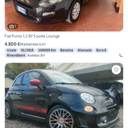
7
Fiat Punto 1.2 8V 5 porte Lounge
4.800 €
Massarosa
(
LU
)
Usato
01/2015
100000 Km
Benzina
Manuale
Euro 6
Rivenditore
Autolux Srl