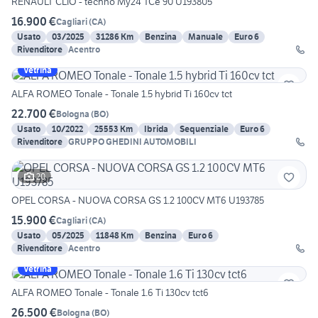
RENAULT CLIO - techno My24 TCe 90 U193805
16.900 €
Cagliari
(
CA
)
Usato
03/2025
31286 Km
Benzina
Manuale
Euro 6
Rivenditore
Acentro
Vetrina
ALFA ROMEO Tonale - Tonale 1.5 hybrid Ti 160cv tct
22.700 €
Bologna
(
BO
)
Usato
10/2022
25553 Km
Ibrida
Sequenziale
Euro 6
Rivenditore
GRUPPO GHEDINI AUTOMOBILI
20
OPEL CORSA - NUOVA CORSA GS 1.2 100CV MT6 U193785
15.900 €
Cagliari
(
CA
)
Usato
05/2025
11848 Km
Benzina
Euro 6
Rivenditore
Acentro
Vetrina
ALFA ROMEO Tonale - Tonale 1.6 Ti 130cv tct6
26.500 €
Bologna
(
BO
)