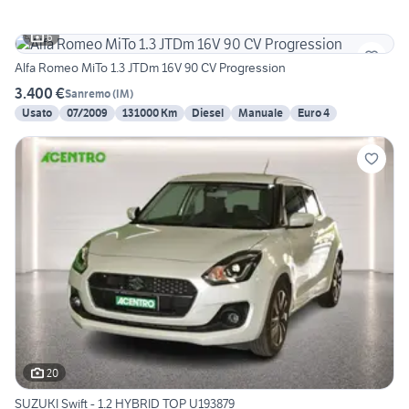
6
Alfa Romeo MiTo 1.3 JTDm 16V 90 CV Progression
3.400 €
Sanremo
(
IM
)
Usato
07/2009
131000 Km
Diesel
Manuale
Euro 4
20
SUZUKI Swift - 1.2 HYBRID TOP U193879