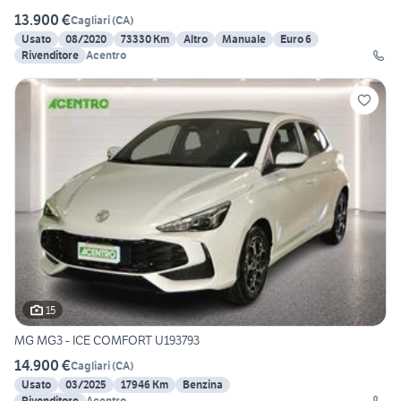
13.900 €
Cagliari
(
CA
)
Usato
08/2020
73330 Km
Altro
Manuale
Euro 6
Rivenditore
Acentro
15
MG MG3 - ICE COMFORT U193793
14.900 €
Cagliari
(
CA
)
Usato
03/2025
17946 Km
Benzina
Rivenditore
Acentro