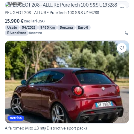
20
PEUGEOT 208 - ALLURE PureTech 100 S&S U193288
15.900 €
Cagliari
(
CA
)
Usato
04/2025
9430 Km
Benzina
Euro 6
Rivenditore
Acentro
Vetrina
Alfa romeo Mito 1.3 mtj(Distinctive sport pack)