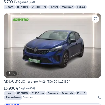
5.799 €
Zagarolo
(
RM
)
Usato
08/2009
215000 Km
Diesel
Manuale
Euro 4
20
RENAULT CLIO - techno My24 TCe 90 U193804
16.900 €
Cagliari
(
CA
)
Usato
03/2025
31120 Km
Benzina
Manuale
Euro 6
Rivenditore
Acentro
Vetrina