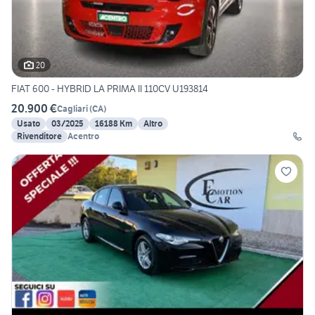
20
FIAT 600 - HYBRID LA PRIMA II 110CV U193814
20.900 €
Cagliari
(
CA
)
Usato
03/2025
16188 Km
Altro
Rivenditore
Acentro