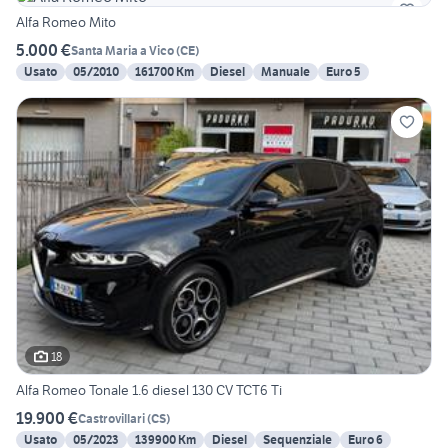
Alfa Romeo Mito
5.000 €
Santa Maria a Vico
(
CE
)
Usato
05/2010
161700 Km
Diesel
Manuale
Euro 5
18
Alfa Romeo Tonale 1.6 diesel 130 CV TCT6 Ti
19.900 €
Castrovillari
(
CS
)
Usato
05/2023
139900 Km
Diesel
Sequenziale
Euro 6