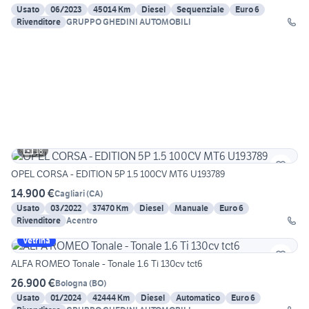
Usato
06/2023
45014 Km
Diesel
Sequenziale
Euro 6
Rivenditore
GRUPPO GHEDINI AUTOMOBILI
18
OPEL CORSA - EDITION 5P 1.5 100CV MT6 U193789
14.900 €
Cagliari
(
CA
)
Usato
03/2022
37470 Km
Diesel
Manuale
Euro 6
Rivenditore
Acentro
Vetrina
ALFA ROMEO Tonale - Tonale 1.6 Ti 130cv tct6
26.900 €
Bologna
(
BO
)
Usato
01/2024
42444 Km
Diesel
Automatico
Euro 6