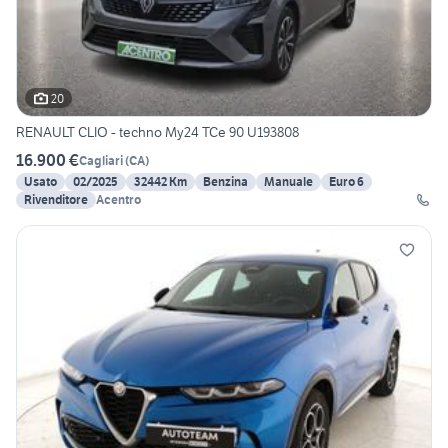
20
RENAULT CLIO - techno My24 TCe 90 U193808
16.900 €
Cagliari
(
CA
)
Usato
02/2025
32442 Km
Benzina
Manuale
Euro 6
Rivenditore
Acentro