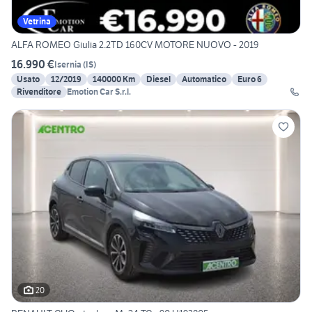
Vetrina
ALFA ROMEO Giulia 2.2TD 160CV MOTORE NUOVO - 2019
16.990 €
Isernia
(
IS
)
Usato
12/2019
140000 Km
Diesel
Automatico
Euro 6
Rivenditore
Emotion Car S.r.l.
20