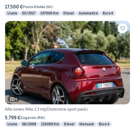
17.500 €
Pozzo d'Adda
(
MI
)
Usato
03/2017
107000 Km
Diesel
Automatico
Euro 6
6
Alfa romeo Mito 1.3 mtj(Distinctive sport pack)
5.799 €
Zagarolo
(
RM
)
Usato
08/2009
215000 Km
Diesel
Manuale
Euro 4