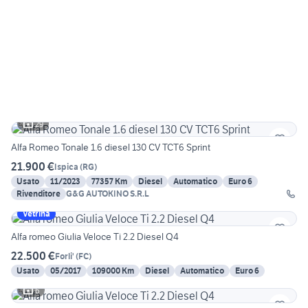
29
Alfa Romeo Tonale 1.6 diesel 130 CV TCT6 Sprint
21.900 €
Ispica
(
RG
)
Usato
11/2023
77357 Km
Diesel
Automatico
Euro 6
Rivenditore
G&G AUTOKINO S.R.L
Vetrina
Alfa romeo Giulia Veloce Ti 2.2 Diesel Q4
22.500 €
Forli'
(
FC
)
Usato
05/2017
109000 Km
Diesel
Automatico
Euro 6
6