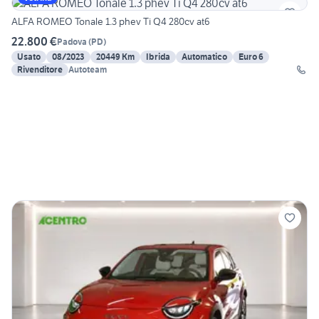
ALFA ROMEO Tonale 1.3 phev Ti Q4 280cv at6
22.800 €
Padova
(
PD
)
Usato
08/2023
20449 Km
Ibrida
Automatico
Euro 6
Rivenditore
Autoteam