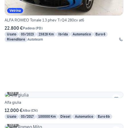
Vetrina
ALFA ROMEO Tonale 1.3 phev Ti Q4 280cv at6
22.800 €
Padova
(
PD
)
Usato
03/2023
23828 Km
Ibrida
Automatico
Euro 6
Rivenditore
Autoteam
3
Alfa giulia
12.000 €
Alba
(
CN
)
Usato
03/2017
100000 Km
Diesel
Automatico
Euro 6b
6