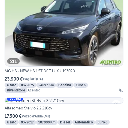
17
MG HS - NEW HS 1.5T DCT LUX U193020
23.900 €
Cagliari
(
CA
)
Usato
03/2025
24692 Km
Benzina
Euro 6
Rivenditore
Acentro
Vetrina
Alfa romeo Stelvio 2.2 210cv
17.500 €
Pozzo d'Adda
(
MI
)
Usato
03/2017
107000 Km
Diesel
Automatico
Euro 6