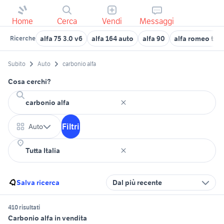
Home
Cerca
Vendi
Messaggi
alfa 75 3.0 v6
alfa 164 auto
alfa 90
alfa romeo ton
Ricerche
Subito
Auto
carbonio alfa
Cosa cerchi?
Filtri
Auto
Salva ricerca
Dal più recente
410 risultati
Carbonio alfa in vendita