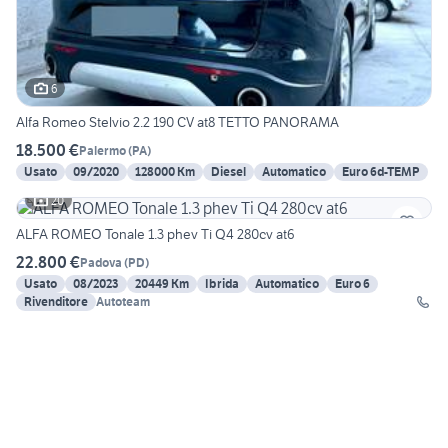
6
Alfa Romeo Stelvio 2.2 190 CV at8 TETTO PANORAMA
18.500 €
Palermo
(
PA
)
Usato
09/2020
128000 Km
Diesel
Automatico
Euro 6d-TEMP
20
ALFA ROMEO Tonale 1.3 phev Ti Q4 280cv at6
22.800 €
Padova
(
PD
)
Usato
08/2023
20449 Km
Ibrida
Automatico
Euro 6
Rivenditore
Autoteam