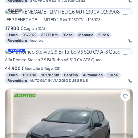
Rivenditore
GRUPPO GHEDINI AUTOMOBILI
20
JEEP RENEGADE - LIMITED 1.6 MJT 130CV U193908
17.900 €
Cagliari
(
CA
)
Usato
05/2022
85775 Km
Diesel
Manuale
Euro 6
Rivenditore
Acentro
Vetrina
Alfa Romeo Stelvio 2.9 Bi-Turbo V6 510 CV AT8 Quad
44.900 €
Montalto Uffugo
(
CS
)
Usato
10/2018
101702 Km
Benzina
Automatico
Euro 6
Rivenditore
AUTO GIA' IN VIAGGIO DUE S R L S