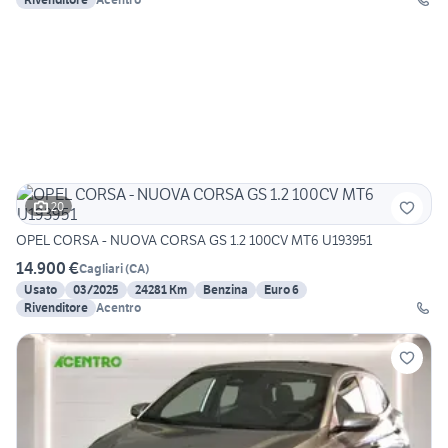
20
OPEL CORSA - NUOVA CORSA GS 1.2 100CV MT6 U193951
14.900 €
Cagliari
(
CA
)
Usato
03/2025
24281 Km
Benzina
Euro 6
Rivenditore
Acentro