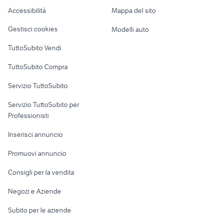
veicoli commerciali usati lazio
piaggio ape 50
Caravan e Camper
Accessibilità
Mappa del sito
Loft, mansarde e
Veicoli commerciali
altro
Gestisci cookies
Modelli auto
Case vacanza
TuttoSubito Vendi
Uffici e Locali
TuttoSubito Compra
commerciali
Servizio TuttoSubito
elettronica
per la casa e la
sports e hobby
Servizio TuttoSubito per
persona
Informatica
Animali
Professionisti
Arredamento e
Console e
Accessori per
Casalinghi
Inserisci annuncio
Videogiochi
animali
Elettrodomestici
Promuovi annuncio
Audio/Video
Musica e Film
Giardino e Fai da te
Consigli per la vendita
Fotografia
Libri e Riviste
Abbigliamento e
Negozi e Aziende
Telefonia
Strumenti Musicali
Accessori
Subito per le aziende
Sports
Tutto per i bambini