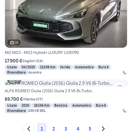
15
MG MG3 - MG3 Hybrid+ LUXURY U193790
17.900 €
Cagliari
(
CA
)
Usato
04/2025
21309 Km
Ibrida
Automatico
Euro 6
Rivenditore
Acentro
20
ALFA ROMEO Giulia (2016) Giulia 2.9 V6 Bi-Turbo...
69.700 €
Viterbo
(
VT
)
Usato
2020
26246 Km
Benzina
Automatico
Euro 6
Rivenditore
DRIVE SRL
1
2
3
4
5