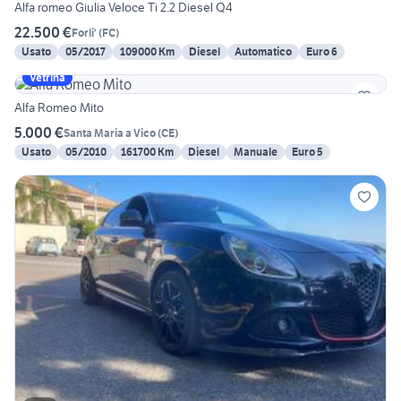
Alfa romeo Giulia Veloce Ti 2.2 Diesel Q4
22.500 €
Forli'
(
FC
)
Usato
05/2017
109000 Km
Diesel
Automatico
Euro 6
Vetrina
Alfa Romeo Mito
5.000 €
Santa Maria a Vico
(
CE
)
Usato
05/2010
161700 Km
Diesel
Manuale
Euro 5