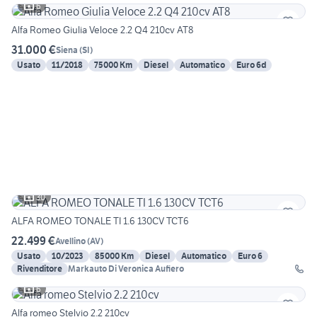
6
Alfa Romeo Giulia Veloce 2.2 Q4 210cv AT8
31.000 €
Siena
(
SI
)
Usato
11/2018
75000 Km
Diesel
Automatico
Euro 6d
30
ALFA ROMEO TONALE TI 1.6 130CV TCT6
22.499 €
Avellino
(
AV
)
Usato
10/2023
85000 Km
Diesel
Automatico
Euro 6
Rivenditore
Markauto Di Veronica Aufiero
6
Alfa romeo Stelvio 2.2 210cv