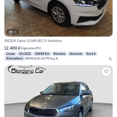
20
SKODA Fabia 1.0 MPI 80 CV Ambition
12.400 €
Vigevano
(
PV
)
Usato
03/2022
56998 Km
Benzina
Manuale
Euro 6
Rivenditore
GRIMALDI AUTO S.p.A.