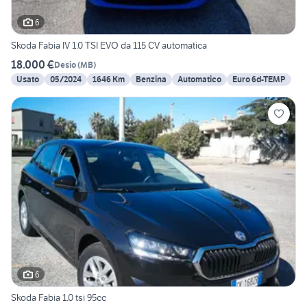
6
Skoda Fabia IV 1.0 TSI EVO da 115 CV automatica
18.000 €
Desio
(
MB
)
Usato
05/2024
1646 Km
Benzina
Automatico
Euro 6d-TEMP
6
Skoda Fabia 1.0 tsi 95cc