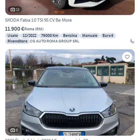
13
SKODA Fabia 1.0 TSI 95 CV Be More
11.900 €
Roma
(
RM
)
Usato
12/2022
79000 Km
Benzina
Manuale
Euro 6
Rivenditore
CG AUTO ROMA GROUP SRL
6