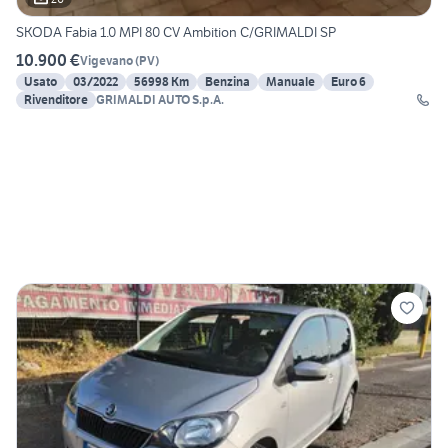
SKODA Fabia 1.0 MPI 80 CV Ambition C/GRIMALDI SP
10.900 €
Vigevano
(
PV
)
Usato
03/2022
56998 Km
Benzina
Manuale
Euro 6
Rivenditore
GRIMALDI AUTO S.p.A.