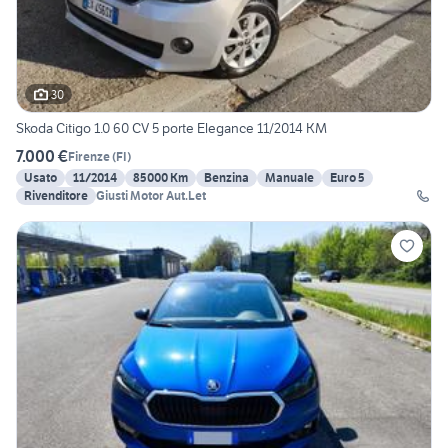
30
Skoda Citigo 1.0 60 CV 5 porte Elegance 11/2014 KM
7.000 €
Firenze
(
FI
)
Usato
11/2014
85000 Km
Benzina
Manuale
Euro 5
Rivenditore
Giusti Motor Aut.Let