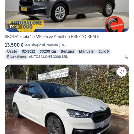
16
SKODA Fabia 1.0 MPI 65 cv Ambition PREZZO REALE
13.500 €
San Biagio di Callalta
(
TV
)
Usato
02/2022
33200 Km
Benzina
Manuale
Euro 6
Rivenditore
AUTOSALONE 2000 SRL