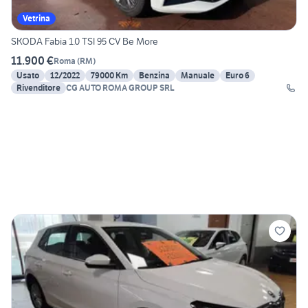
Vetrina
SKODA Fabia 1.0 TSI 95 CV Be More
11.900 €
Roma
(
RM
)
Usato
12/2022
79000 Km
Benzina
Manuale
Euro 6
Rivenditore
CG AUTO ROMA GROUP SRL