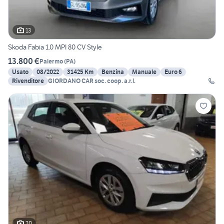
13
Skoda Fabia 1.0 MPI 80 CV Style
13.800 €
Palermo
(
PA
)
Usato
08/2022
31425 Km
Benzina
Manuale
Euro 6
Rivenditore
GIORDANO CAR soc. coop. a.r.l.
20