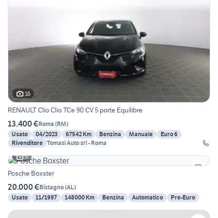
16
RENAULT Clio Clio TCe 90 CV 5 porte Equilibre
13.400 €
Roma
(
RM
)
Usato
04/2023
67542 Km
Benzina
Manuale
Euro 6
Rivenditore
Tomasi Auto srl - Roma
5
Posche Boxster
20.000 €
Bistagno
(
AL
)
Usato
11/1997
148000 Km
Benzina
Automatico
Pre-Euro