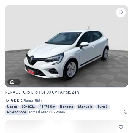
16
RENAULT Clio Clio TCe 90 CV FAP 5p. Zen
13.900 €
Roma
(
RM
)
Usato
10/2021
41476 Km
Benzina
Manuale
Euro 6
Rivenditore
Tomasi Auto srl - Roma