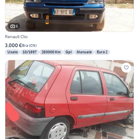
6
Renault Clio
3.000 €
Bra
(
CN
)
Usato
10/1997
280000 Km
Gpl
Manuale
Euro 2