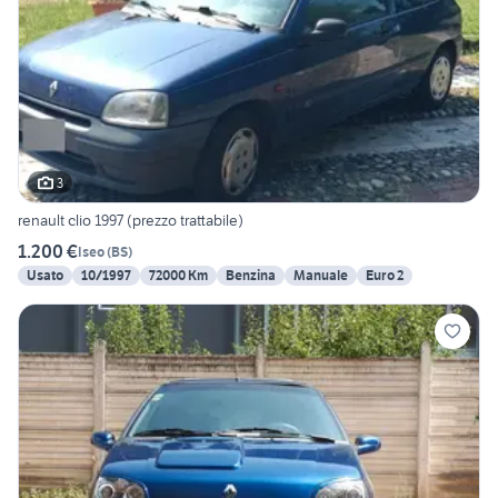
3
renault clio 1997 (prezzo trattabile)
1.200 €
Iseo
(
BS
)
Usato
10/1997
72000 Km
Benzina
Manuale
Euro 2