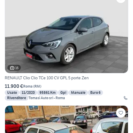
16
RENAULT Clio Clio TCe 100 CV GPL 5 porte Zen
11.900 €
Roma
(
RM
)
Usato
11/2020
95861 Km
Gpl
Manuale
Euro 6
Rivenditore
Tomasi Auto srl - Roma