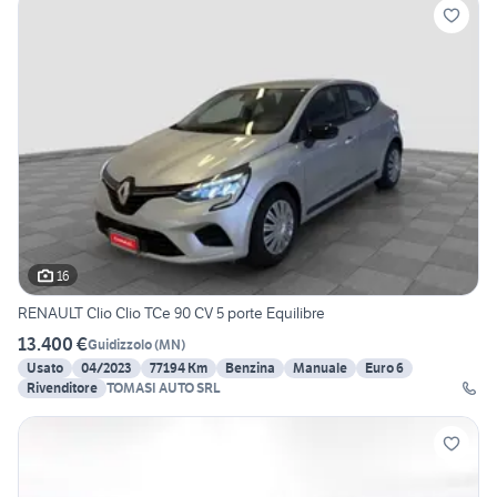
16
RENAULT Clio Clio TCe 90 CV 5 porte Equilibre
13.400 €
Guidizzolo
(
MN
)
Usato
04/2023
77194 Km
Benzina
Manuale
Euro 6
Rivenditore
TOMASI AUTO SRL