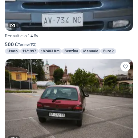
4
Renault clio 1.4 8v
500 €
Torino
(
TO
)
Usato
11/1997
182483 Km
Benzina
Manuale
Euro 2