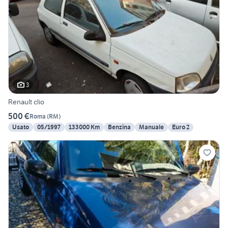
3
Renault clio
500 €
Roma
(
RM
)
Usato
05/1997
133000 Km
Benzina
Manuale
Euro 2