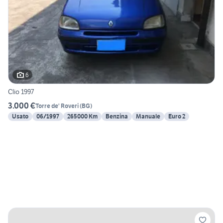
6
Clio 1997
3.000 €
Torre de' Roveri
(
BG
)
Usato
06/1997
265000 Km
Benzina
Manuale
Euro 2