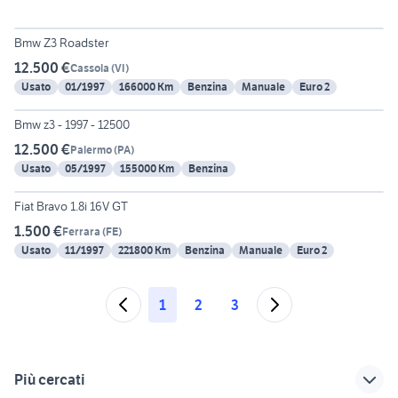
6
Bmw Z3 Roadster
12.500 €
Cassola
(
VI
)
Usato
01/1997
166000 Km
Benzina
Manuale
Euro 2
6
Bmw z3 - 1997 - 12500
12.500 €
Palermo
(
PA
)
Usato
05/1997
155000 Km
Benzina
6
Fiat Bravo 1.8i 16V GT
1.500 €
Ferrara
(
FE
)
Usato
11/1997
221800 Km
Benzina
Manuale
Euro 2
1
2
3
Più cercati