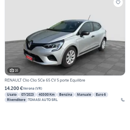
16
RENAULT Clio Clio SCe 65 CV 5 porte Equilibre
14.200 €
Verona
(
VR
)
Usato
07/2023
40300 Km
Benzina
Manuale
Euro 6
Rivenditore
TOMASI AUTO SRL