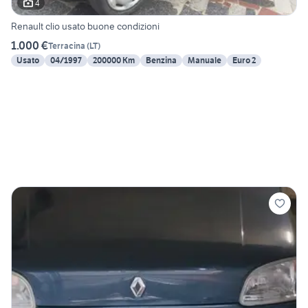
4
Renault clio usato buone condizioni
1.000 €
Terracina
(
LT
)
Usato
04/1997
200000 Km
Benzina
Manuale
Euro 2