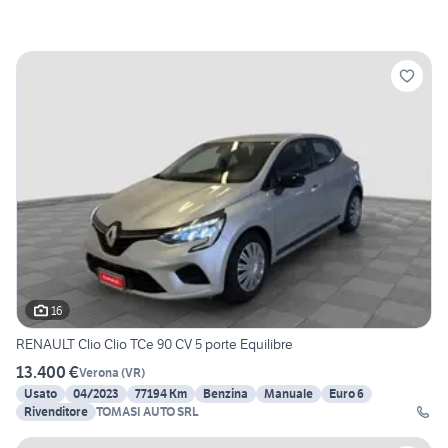
16
RENAULT Clio Clio TCe 90 CV 5 porte Equilibre
13.400 €
Verona
(
VR
)
Usato
04/2023
77194 Km
Benzina
Manuale
Euro 6
Rivenditore
TOMASI AUTO SRL