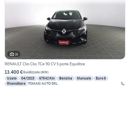
16
RENAULT Clio Clio TCe 90 CV 5 porte Equilibre
13.400 €
Guidizzolo
(
MN
)
Usato
04/2023
67542 Km
Benzina
Manuale
Euro 6
Rivenditore
TOMASI AUTO SRL