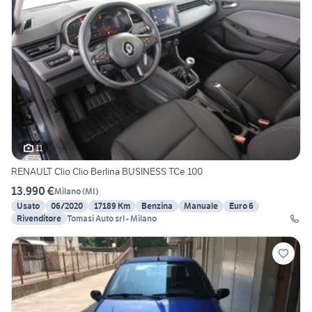
11
RENAULT Clio Clio Berlina BUSINESS TCe 100
13.990 €
Milano
(
MI
)
Usato
06/2020
17189 Km
Benzina
Manuale
Euro 6
Rivenditore
Tomasi Auto srl - Milano