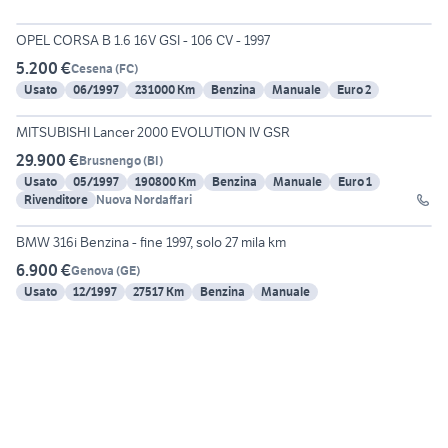
6
OPEL CORSA B 1.6 16V GSI - 106 CV - 1997
5.200 €
Cesena
(
FC
)
Usato
06/1997
231000 Km
Benzina
Manuale
Euro 2
13
MITSUBISHI Lancer 2000 EVOLUTION IV GSR
29.900 €
Brusnengo
(
BI
)
Usato
05/1997
190800 Km
Benzina
Manuale
Euro 1
Rivenditore
Nuova Nordaffari
6
BMW 316i Benzina - fine 1997, solo 27 mila km
6.900 €
Genova
(
GE
)
Usato
12/1997
27517 Km
Benzina
Manuale