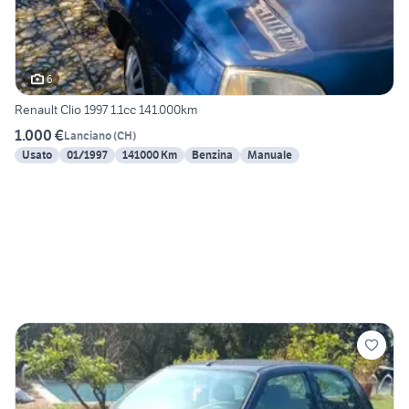
6
Renault Clio 1997 1.1cc 141.000km
1.000 €
Lanciano
(
CH
)
Usato
01/1997
141000 Km
Benzina
Manuale