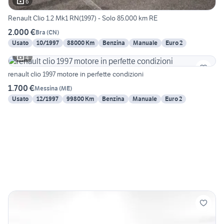
6
Renault Clio 1.2 Mk1 RN(1997) - Solo 85.000 km RE
2.000 €
Bra
(
CN
)
Usato
10/1997
88000 Km
Benzina
Manuale
Euro 2
4
renault clio 1997 motore in perfette condizioni
1.700 €
Messina
(
ME
)
Usato
12/1997
99800 Km
Benzina
Manuale
Euro 2