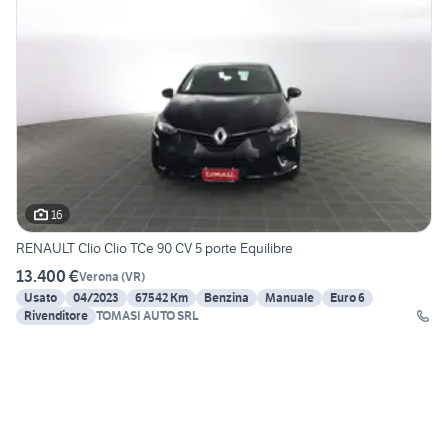
16
RENAULT Clio Clio TCe 90 CV 5 porte Equilibre
13.400 €
Verona
(
VR
)
Usato
04/2023
67542 Km
Benzina
Manuale
Euro 6
Rivenditore
TOMASI AUTO SRL