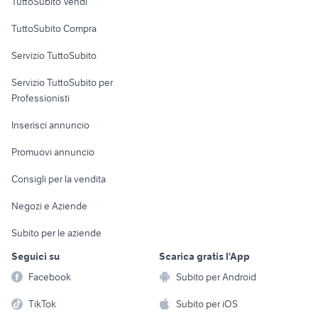
TuttoSubito Vendi
Uffici e Locali
TuttoSubito Compra
commerciali
Servizio TuttoSubito
elettronica
per la casa e la
sports e hobby
Servizio TuttoSubito per
persona
Informatica
Animali
Professionisti
Arredamento e
Console e
Accessori per
Casalinghi
Inserisci annuncio
Videogiochi
animali
Elettrodomestici
Promuovi annuncio
Audio/Video
Musica e Film
Giardino e Fai da te
Consigli per la vendita
Fotografia
Libri e Riviste
Abbigliamento e
Negozi e Aziende
Telefonia
Strumenti Musicali
Accessori
Subito per le aziende
Sports
Tutto per i bambini
Seguici su
Scarica gratis l'App
Biciclette
Facebook
Subito per Android
Collezionismo
TikTok
Subito per iOS