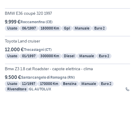
6
BMW E36 coupé 320 1997
9.999 €
Roccamonfina
(
CE
)
Usato
06/1997
180000 Km
Gpl
Manuale
Euro 2
Toyota Land cruiser
12.000 €
Trecastagni
(
CT
)
Usato
01/1997
300000 Km
Diesel
Manuale
Euro 2
19
Bmw Z3 1.8 cat Roadster - capote elettrica - clima
9.500 €
Santarcangelo di Romagna
(
RN
)
Usato
12/1997
170000 Km
Benzina
Manuale
Euro 2
Rivenditore
GL AUTOLUX