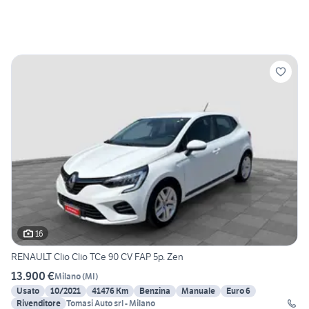
16
RENAULT Clio Clio TCe 90 CV FAP 5p. Zen
13.900 €
Milano
(
MI
)
Usato
10/2021
41476 Km
Benzina
Manuale
Euro 6
Rivenditore
Tomasi Auto srl - Milano