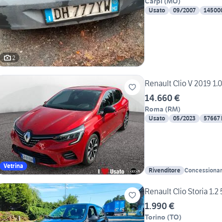
Carpi
(
MO
)
Usato
09/2007
14500
2
Renault Clio V 2019 1.
14.660 €
Roma
(
RM
)
Usato
05/2023
57667
Vetrina
Rivenditore
Concessionari
Renault Clio Storia 1.2
1.990 €
Torino
(
TO
)