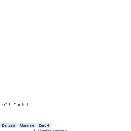
rte GPL Confort
Benzina
Manuale
Euro 4
Mostra numero