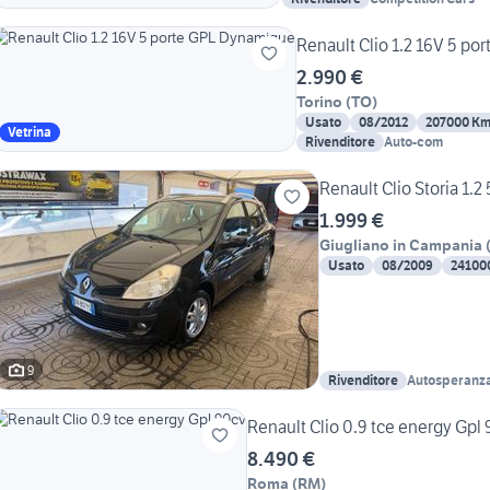
Renault Clio 1.2 16V 5 p
2.990 €
Torino
(
TO
)
Usato
08/2012
207000 K
Vetrina
Rivenditore
Auto-com
Renault Clio Storia 1.2
1.999 €
Giugliano in Campania
Usato
08/2009
24100
9
Rivenditore
Autosperanz
Renault Clio 0.9 tce energy Gpl
8.490 €
Roma
(
RM
)