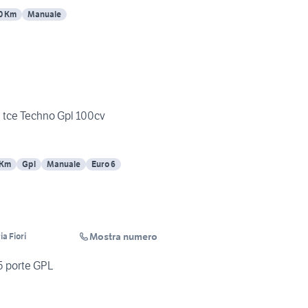
0 Km
Manuale
0 tce Techno Gpl 100cv
 Km
Gpl
Manuale
Euro 6
Mostra numero
a Fiori
 5 porte GPL