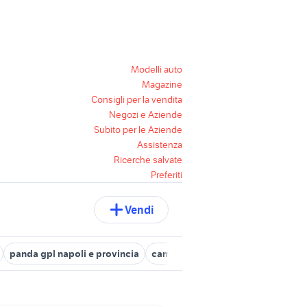
Modelli auto
Magazine
Consigli per la vendita
Negozi e Aziende
Subito per le Aziende
Assistenza
Ricerche salvate
Preferiti
Vendi
panda gpl napoli e provincia
camion gpl
auto asi gpl
clio a