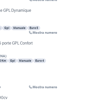
orte GPL Dynamique
m
Gpl
Manuale
Euro 5
Mostra numero
 5 porte GPL Confort
(
NA
)
0 Km
Gpl
Manuale
Euro 4
Mostra numero
a
 90cv