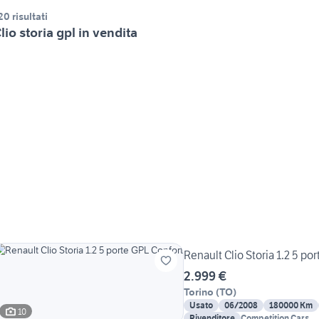
20 risultati
lio storia gpl in vendita
Renault Clio Storia 1.2 5 po
2.999 €
Torino
(
TO
)
Usato
06/2008
180000 Km
10
Rivenditore
Competition Cars