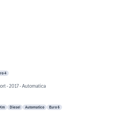
ro 4
BMW Serie 1 116D M Sport - 2017 - Automatica
 Km
Diesel
Automatico
Euro 6