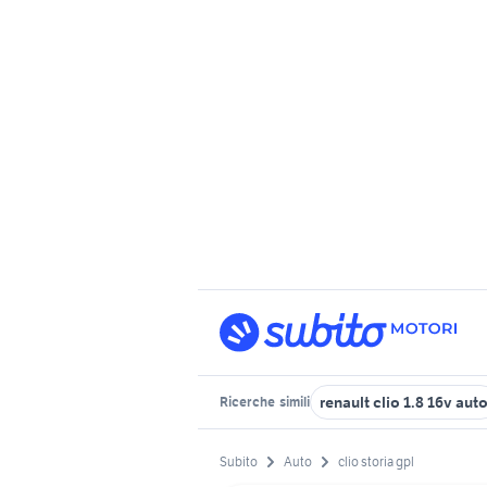
renault clio 1.8 16v aut
Ricerche
simili
Subito
Auto
clio storia gpl