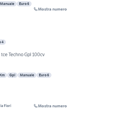
Manuale
Euro 6
Mostra numero
o 4
0 tce Techno Gpl 100cv
 Km
Gpl
Manuale
Euro 6
Mostra numero
a Fiori