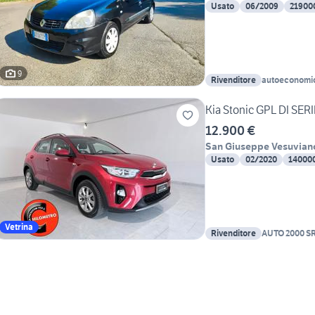
Usato
06/2009
21900
9
Rivenditore
autoeconomi
Kia Stonic GPL DI SE
12.900 €
San Giuseppe Vesuvian
Usato
02/2020
14000
Vetrina
Rivenditore
AUTO 2000 S