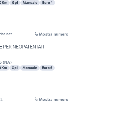
0 Km
Gpl
Manuale
Euro 4
Mostra numero
che.net
RIE PER NEOPATENTATI
o
(
NA
)
0 Km
Gpl
Manuale
Euro 6
Mostra numero
RL