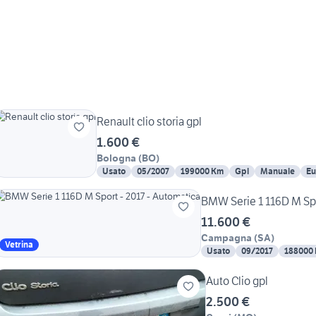
Renault clio storia gpl
1.600 €
Bologna
(
BO
)
Usato
05/2007
199000 Km
Gpl
Manuale
Eu
11.600 €
Campagna
(
SA
)
Vetrina
Usato
09/2017
188000
Auto Clio gpl
2.500 €