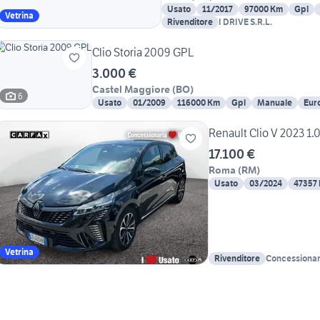
Usato
11/2017
97000 Km
Gpl
Vetrina
Rivenditore
I DRIVE S.R.L.
Clio Storia 2009 GPL
3.000 €
Castel Maggiore
(
BO
)
6
Usato
01/2009
116000 Km
Gpl
Manuale
Eur
Renault Clio V 2023 1.
17.100 €
Roma
(
RM
)
Usato
03/2024
47357
Vetrina
Rivenditore
Concessionari