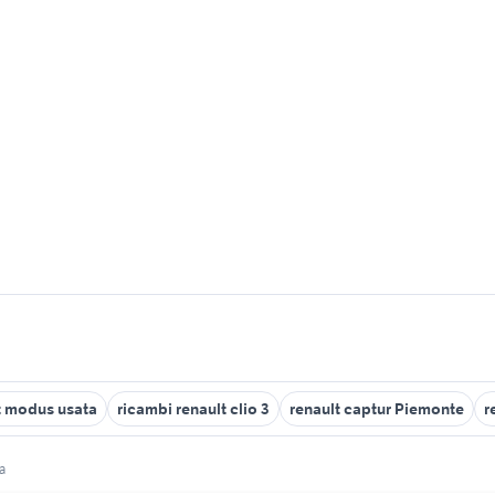
t modus usata
ricambi renault clio 3
renault captur Piemonte
r
ia