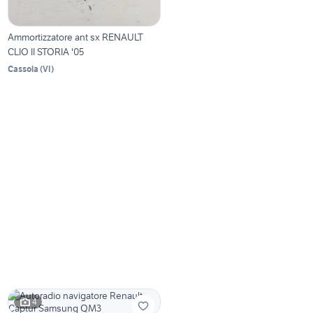
Ammortizzatore ant sx RENAULT
CLIO II STORIA '05
Cassola
(
VI
)
4