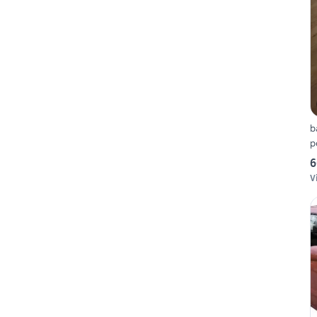
b
p
6
V