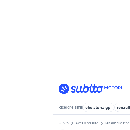
clio storia gpl
renaul
Ricerche
simili
Subito
Accessori auto
renault clio stor