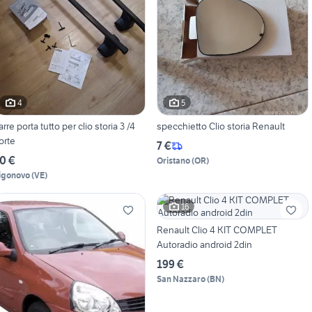
4
5
arre porta tutto per clio storia 3 /4
specchietto Clio storia Renault
orte
7 €
0 €
Oristano
(
OR
)
igonovo
(
VE
)
16
Renault Clio 4 KIT COMPLET
Autoradio android 2din
199 €
San Nazzaro
(
BN
)