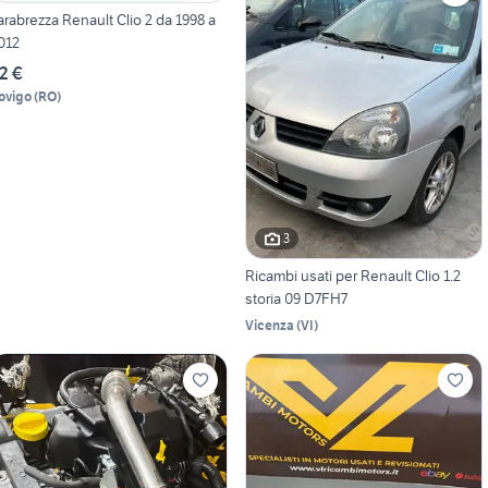
arabrezza Renault Clio 2 da 1998 a
012
2 €
ovigo
(
RO
)
3
Ricambi usati per Renault Clio 1.2
storia 09 D7FH7
Vicenza
(
VI
)