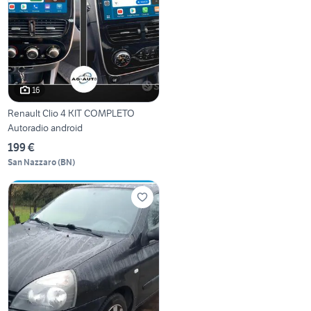
16
Renault Clio 4 KIT COMPLETO
Autoradio android
199 €
San Nazzaro
(
BN
)