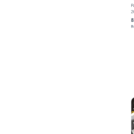
P
2
8
R