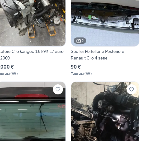
2
otore Clio kangoo 1.5 k9K E7 euro
Spoiler Portellone Posteriore
 2009
Renault Clio 4 serie
.000 €
90 €
aurasi
(
AV
)
Taurasi
(
AV
)