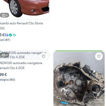
6
icambi auto Renault Clio Storia
001
5 €
rani
(
BT
)
4
NDROID autoradio navigatore
enault Clio 4 ZOE
99 €
ologna
(
BO
)