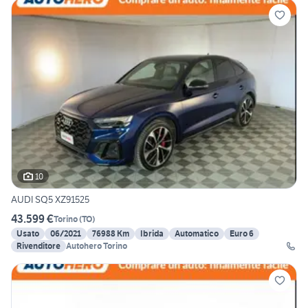
10
AUDI SQ5 XZ91525
43.599 €
Torino
(
TO
)
Usato
06/2021
76988 Km
Ibrida
Automatico
Euro 6
Rivenditore
Autohero Torino