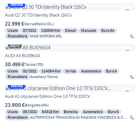
Vetrina
Audi Q2 30 TDI Identity Black 116Cv
22.999 €
Serradifalco
(
CL
)
Usato
07/2021
120000 Km
Diesel
Manuale
Euro 6e
Rivenditore
MAD MOTORS SRL
10
AUDI A5 BU09604
30.499 €
Torino
(
TO
)
Usato
01/2021
114094 Km
Ibrida
Automatico
Euro 6
Rivenditore
Autohero Torino
Vetrina
Audi A1 citycarver Edition One 1.0 TFSI 110CV...
23.900 €
Borgetto
(
PA
)
Usato
05/2021
84318 Km
Benzina
Automatico
Euro 6
Rivenditore
AUTOFFICINA TRINACRIA DI RAGONA VINCENZO & C.
SNC