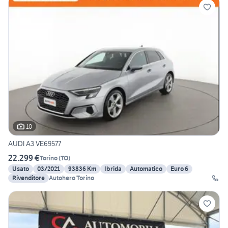
10
AUDI A3 VE69577
22.299 €
Torino
(
TO
)
Usato
03/2021
93836 Km
Ibrida
Automatico
Euro 6
Rivenditore
Autohero Torino