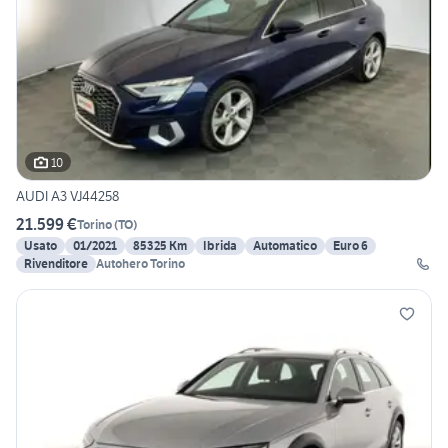
10
AUDI A3 VJ44258
21.599 €
Torino
(
TO
)
Usato
01/2021
85325 Km
Ibrida
Automatico
Euro 6
Rivenditore
Autohero Torino