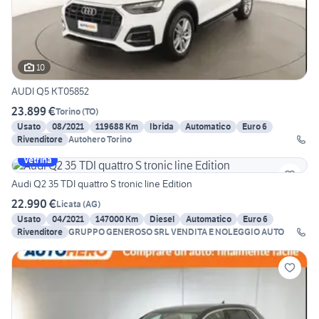
10
AUDI Q5 KT05852
23.899 €
Torino
(
TO
)
Usato
08/2021
119688 Km
Ibrida
Automatico
Euro 6
Rivenditore
Autohero Torino
Vetrina
Audi Q2 35 TDI quattro S tronic line Edition
22.990 €
Licata
(
AG
)
Usato
04/2021
147000 Km
Diesel
Automatico
Euro 6
Rivenditore
GRUPPO GENEROSO SRL VENDITA E NOLEGGIO AUTO