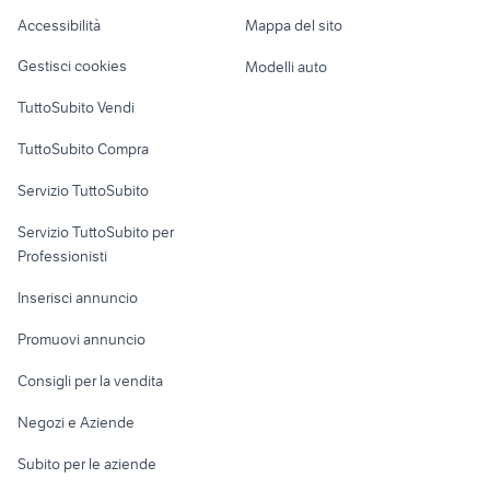
citroen c3 2012 accessori auto
furgone auto Piemonte
Caravan e Camper
Accessibilità
Mappa del sito
Loft, mansarde e
Veicoli commerciali
altro
Gestisci cookies
Modelli auto
Case vacanza
TuttoSubito Vendi
Uffici e Locali
TuttoSubito Compra
commerciali
Servizio TuttoSubito
elettronica
per la casa e la
sports e hobby
Servizio TuttoSubito per
persona
Informatica
Animali
Professionisti
Arredamento e
Console e
Accessori per
Casalinghi
Inserisci annuncio
Videogiochi
animali
Elettrodomestici
Promuovi annuncio
Audio/Video
Musica e Film
Giardino e Fai da te
Consigli per la vendita
Fotografia
Libri e Riviste
Abbigliamento e
Negozi e Aziende
Telefonia
Strumenti Musicali
Accessori
Subito per le aziende
Sports
Tutto per i bambini