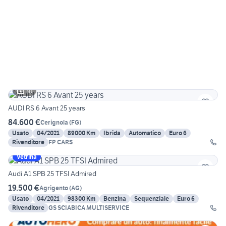
30
AUDI RS 6 Avant 25 years
84.600 €
Cerignola
(
FG
)
Usato
04/2021
89000 Km
Ibrida
Automatico
Euro 6
Rivenditore
FP CARS
Vetrina
Audi A1 SPB 25 TFSI Admired
19.500 €
Agrigento
(
AG
)
Usato
04/2021
98300 Km
Benzina
Sequenziale
Euro 6
Rivenditore
GS SCIABICA MULTISERVICE