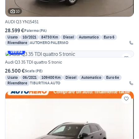
10
AUDI Q3 YN15451
28.599 €
Palermo
(
PA
)
Usato
10/2021
84730 Km
Diesel
Automatico
Euro 6
Rivenditore
AUTOHERO PALERMO
Vetrina
Audi Q3 35 TDI quattro S tronic
26.500 €
Scafa
(
PE
)
Usato
06/2021
109400 Km
Diesel
Automatico
Euro 6e
Rivenditore
TIBURTINA AUTO