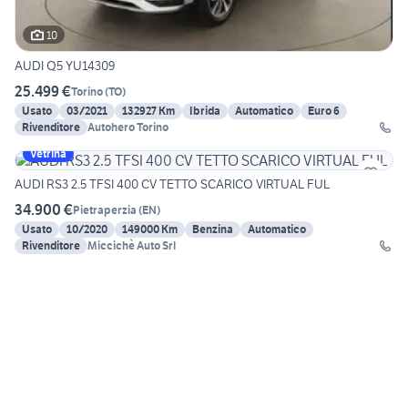
10
AUDI Q5 YU14309
25.499 €
Torino
(
TO
)
Usato
03/2021
132927 Km
Ibrida
Automatico
Euro 6
Rivenditore
Autohero Torino
Vetrina
AUDI RS3 2.5 TFSI 400 CV TETTO SCARICO VIRTUAL FUL
34.900 €
Pietraperzia
(
EN
)
Usato
10/2020
149000 Km
Benzina
Automatico
Rivenditore
Miccichè Auto Srl