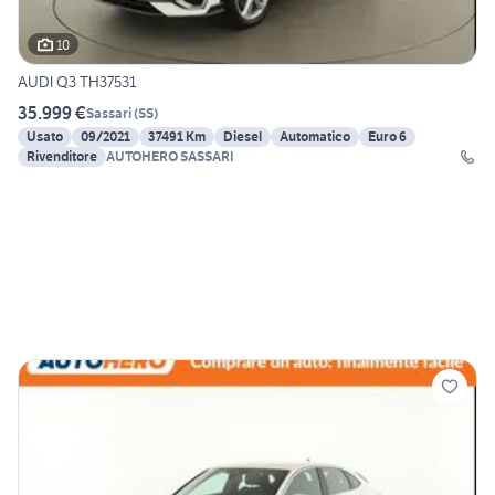
10
AUDI Q3 TH37531
35.999 €
Sassari
(
SS
)
Usato
09/2021
37491 Km
Diesel
Automatico
Euro 6
Rivenditore
AUTOHERO SASSARI