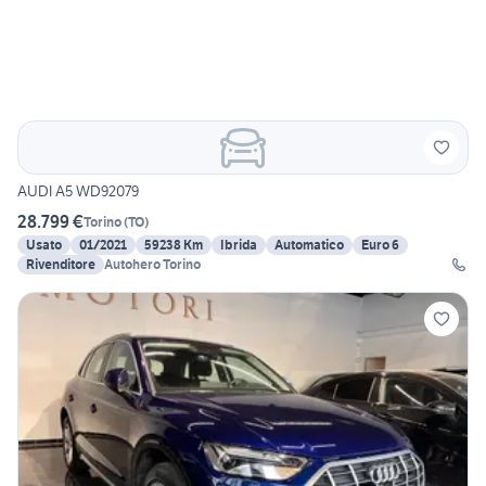
AUDI A5 WD92079
28.799 €
Torino
(
TO
)
Usato
01/2021
59238 Km
Ibrida
Automatico
Euro 6
Rivenditore
Autohero Torino