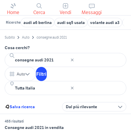
Home
Cerca
Vendi
Messaggi
audi a6 berlina
audi sq5 usata
volante audi a3
cer
Ricerche
Subito
Auto
consegne audi 2021
Cosa cerchi?
Filtri
Auto
Salva ricerca
Dal più rilevante
455 risultati
Consegne audi 2021 in vendita