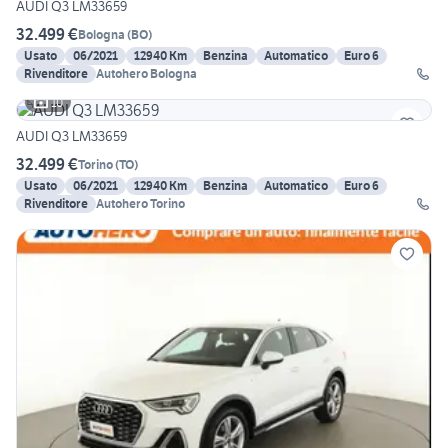
AUDI Q3 LM33659
32.499 €
Bologna
(
BO
)
Usato
06/2021
12940 Km
Benzina
Automatico
Euro 6
Rivenditore
Autohero Bologna
10
AUDI Q3 LM33659
32.499 €
Torino
(
TO
)
Usato
06/2021
12940 Km
Benzina
Automatico
Euro 6
Rivenditore
Autohero Torino