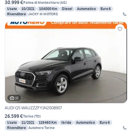
30.999 €
Palma di Montechiaro
(
AG
)
Usato
10/2021
104000 Km
Diesel
Automatico
Euro 6
Rivenditore
JACKY M MOTORS
10
AUDI Q5 WAUZZZFY1N2008907
26.599 €
Torino
(
TO
)
Usato
11/2021
119460 Km
Ibrida
Automatico
Euro 6
Rivenditore
Autohero Torino