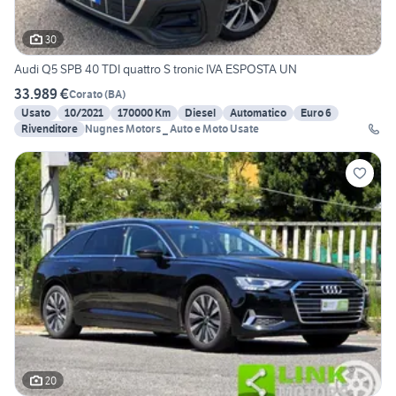
30
Audi Q5 SPB 40 TDI quattro S tronic IVA ESPOSTA UN
33.989 €
Corato
(
BA
)
Usato
10/2021
170000 Km
Diesel
Automatico
Euro 6
Rivenditore
Nugnes Motors _ Auto e Moto Usate
20