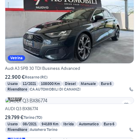
Vetrina
Audi A3 SPB 30 TDI Business Advanced
22.900 €
Rosarno
(
RC
)
Usato
12/2021
108000 Km
Diesel
Manuale
Euro 6
Rivenditore
CA AUTOMOBILI DI CANANZI
10
AUDI Q3 BX86774
29.799 €
Torino
(
TO
)
Usato
08/2021
94189 Km
Ibrida
Automatico
Euro 6
Rivenditore
Autohero Torino
Vetrina