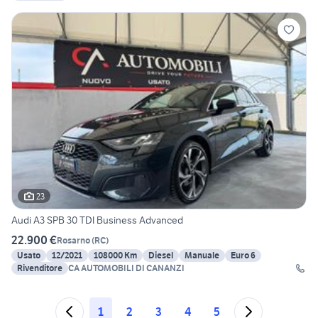
23
Audi A3 SPB 30 TDI Business Advanced
22.900 €
Rosarno
(
RC
)
Usato
12/2021
108000 Km
Diesel
Manuale
Euro 6
Rivenditore
CA AUTOMOBILI DI CANANZI
1
2
3
4
5