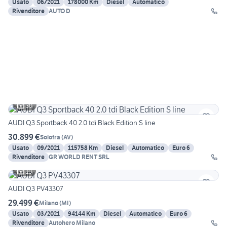
Usato
06/2021
178000 Km
Diesel
Automatico
Rivenditore
AUTO D
30
AUDI Q3 Sportback 40 2.0 tdi Black Edition S line
30.899 €
Solofra
(
AV
)
Usato
09/2021
115758 Km
Diesel
Automatico
Euro 6
Rivenditore
GR WORLD RENT SRL
10
AUDI Q3 PV43307
29.499 €
Milano
(
MI
)
Usato
03/2021
94144 Km
Diesel
Automatico
Euro 6
Rivenditore
Autohero Milano