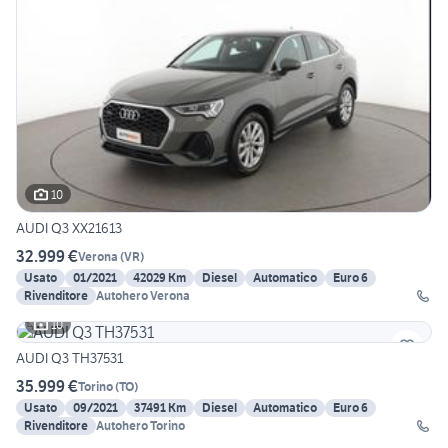
10
AUDI Q3 XX21613
32.999 €
Verona
(
VR
)
Usato
01/2021
42029 Km
Diesel
Automatico
Euro 6
Rivenditore
Autohero Verona
10
AUDI Q3 TH37531
35.999 €
Torino
(
TO
)
Usato
09/2021
37491 Km
Diesel
Automatico
Euro 6
Rivenditore
Autohero Torino