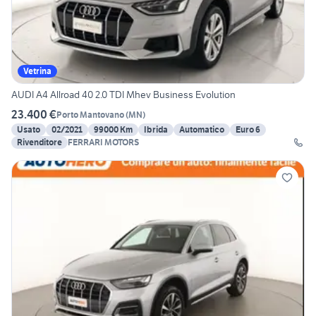
Vetrina
AUDI A4 Allroad 40 2.0 TDI Mhev Business Evolution
23.400 €
Porto Mantovano
(
MN
)
Usato
02/2021
99000 Km
Ibrida
Automatico
Euro 6
Rivenditore
FERRARI MOTORS