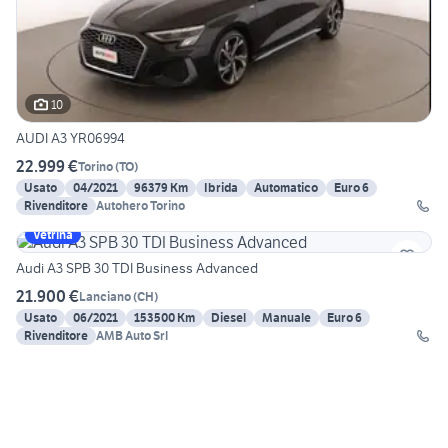
10
AUDI A3 YR06994
22.999 €
Torino
(
TO
)
Usato
04/2021
96379 Km
Ibrida
Automatico
Euro 6
Rivenditore
Autohero Torino
Vetrina
Audi A3 SPB 30 TDI Business Advanced
21.900 €
Lanciano
(
CH
)
Usato
06/2021
153500 Km
Diesel
Manuale
Euro 6
Rivenditore
AMB Auto Srl