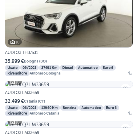
10
AUDI Q3 TH37531
35.999 €
Bologna
(
BO
)
Usato
09/2021
37491 Km
Diesel
Automatico
Euro 6
Rivenditore
Autohero Bologna
10
AUDI Q3 LM33659
32.499 €
Catania
(
CT
)
Usato
06/2021
12940 Km
Benzina
Automatico
Euro 6
Rivenditore
Autohero Catania
10
AUDI Q3 LM33659