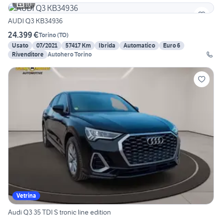
10
AUDI Q3 KB34936
24.399 €
Torino
(
TO
)
Usato
07/2021
57417 Km
Ibrida
Automatico
Euro 6
Rivenditore
Autohero Torino
Vetrina
Audi Q3 35 TDI S tronic line edition