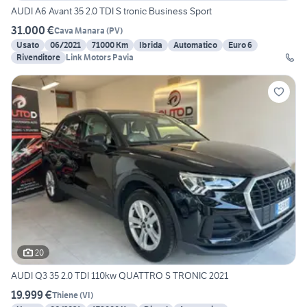
AUDI A6 Avant 35 2.0 TDI S tronic Business Sport
31.000 €
Cava Manara
(
PV
)
Usato
06/2021
71000 Km
Ibrida
Automatico
Euro 6
Rivenditore
Link Motors Pavia
20
AUDI Q3 35 2.0 TDI 110kw QUATTRO S TRONIC 2021
19.999 €
Thiene
(
VI
)