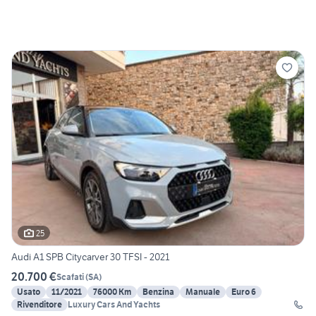
25
Audi A1 SPB Citycarver 30 TFSI - 2021
20.700 €
Scafati
(
SA
)
Usato
11/2021
76000 Km
Benzina
Manuale
Euro 6
Rivenditore
Luxury Cars And Yachts