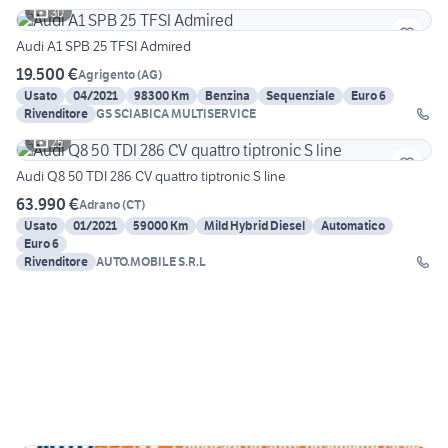
30
Audi A1 SPB 25 TFSI Admired
19.500 €
Agrigento
(
AG
)
Usato
04/2021
98300 Km
Benzina
Sequenziale
Euro 6
Rivenditore
GS SCIABICA MULTISERVICE
25
Audi Q8 50 TDI 286 CV quattro tiptronic S line
63.990 €
Adrano
(
CT
)
Usato
01/2021
59000 Km
Mild Hybrid Diesel
Automatico
Euro 6
Rivenditore
AUTO.MOBILE S.R.L