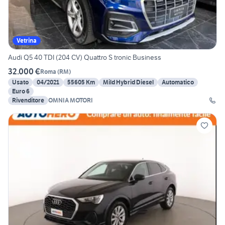
Vetrina
Audi Q5 40 TDI (204 CV) Quattro S tronic Business
32.000 €
Roma
(
RM
)
Usato
04/2021
55605 Km
Mild Hybrid Diesel
Automatico
Euro 6
Rivenditore
OMNIA MOTORI