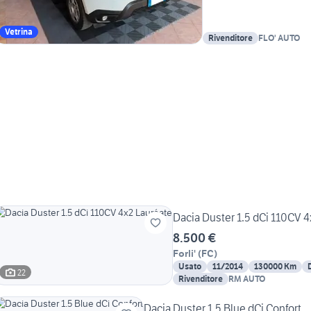
Vetrina
Rivenditore
FLO' AUTO
Dacia Duster 1.5 dCi 110CV 4
8.500 €
Forli'
(
FC
)
Usato
11/2014
130000 Km
22
Rivenditore
RM AUTO
Dacia Duster 1.5 Blue dCi Confort