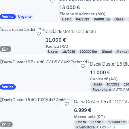
13.000 €
Fiorano Modenese
(
MO
)
Vetrina
Urgente
Usato
04/2019
84000 Km
Diesel
dacia duster 1.5 dci adblu
11.000 €
Faenza
(
RA
)
6
Usato
10/2019
120000 Km
Diesel
Manual
Dacia Duster 1.5 Bl
11.000 €
Canicatti'
(
AG
)
Usato
10/2019
16
Vetrina
Rivenditore
AUTOMAR
FRANCE
Dacia Duster 1.5 dCi 110CV
6.999 €
Mascalucia
(
CT
)
Usato
05/2015
176000 Km
12
Rivenditore
CARS S.r.l.s