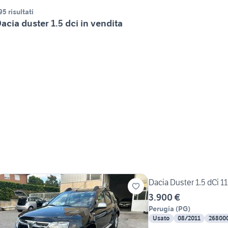
95 risultati
acia duster 1.5 dci in vendita
Dacia Duster 1.5 dCi 
3.900 €
Perugia
(
PG
)
Usato
08/2011
26800