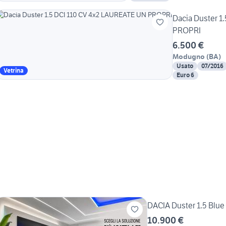
Dacia Duster 1
PROPRI
6.500 €
Modugno
(
BA
)
Usato
07/2016
Vetrina
Euro 6
DACIA Duster 1.5 Blue
10.900 €