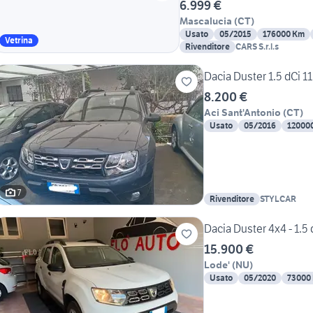
6.999 €
Mascalucia
(
CT
)
Usato
05/2015
176000 Km
Vetrina
Rivenditore
CARS S.r.l.s
Dacia Duster 1.5 dCi 1
8.200 €
Aci Sant'Antonio
(
CT
)
Usato
05/2016
12000
7
Rivenditore
STYLCAR
Dacia Duster 4x4 - 1.5 
15.900 €
Lode'
(
NU
)
Usato
05/2020
73000