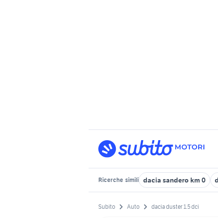
dacia sandero km 0
d
Ricerche
simili
Subito
Auto
dacia duster 1.5 dci