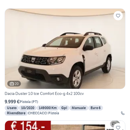
20
Dacia Duster 1.0 tce Comfort Eco-g 4x2 100cv
9.999 €
Pistoia
(
PT
)
Usato
10/2020
149000 Km
Gpl
Manuale
Euro 6
Rivenditore
CHECCACCI Pistoia