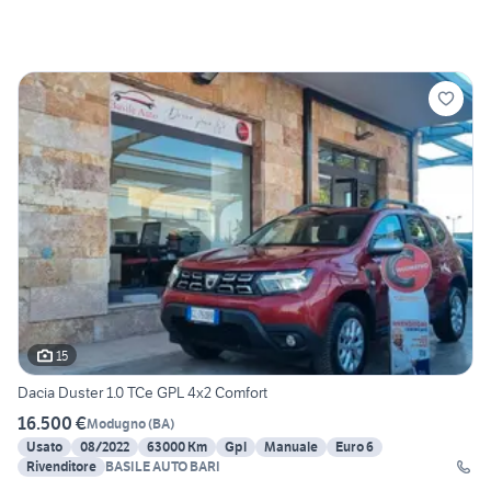
15
Dacia Duster 1.0 TCe GPL 4x2 Comfort
16.500 €
Modugno
(
BA
)
Usato
08/2022
63000 Km
Gpl
Manuale
Euro 6
Rivenditore
BASILE AUTO BARI