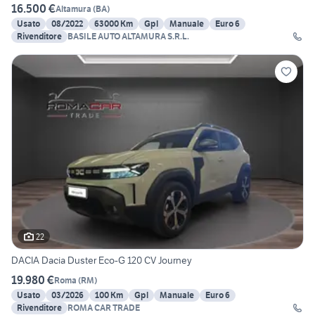
16.500 €
Altamura
(
BA
)
Usato
08/2022
63000 Km
Gpl
Manuale
Euro 6
Rivenditore
BASILE AUTO ALTAMURA S.R.L.
22
DACIA Dacia Duster Eco-G 120 CV Journey
19.980 €
Roma
(
RM
)
Usato
03/2026
100 Km
Gpl
Manuale
Euro 6
Rivenditore
ROMA CAR TRADE