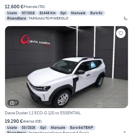
12.600 €
Pinerolo
(
TO
)
Usato
07/2018
81448 Km
Gpl
Manuale
Euro 6c
Rivenditore
TARGAAUTO PINEROLO
7
Dacia Duster 1.2 ECO-G 120 cv ESSENTIAL
19.290 €
Aversa
(
CE
)
Usato
03/2026
Gpl
Manuale
Euro 6d-TEMP
Rivenditore
QuintaMarciaGroup Renault & Dacia