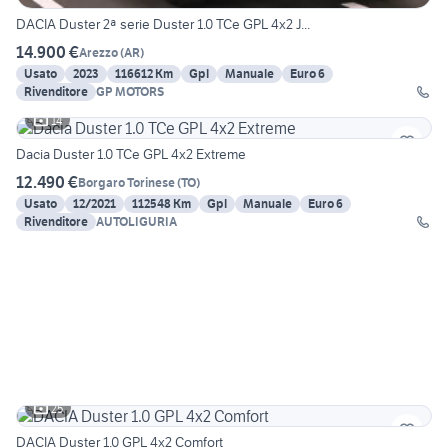
DACIA Duster 2ª serie Duster 1.0 TCe GPL 4x2 J...
14.900 €
Arezzo
(
AR
)
Usato
2023
116612 Km
Gpl
Manuale
Euro 6
Rivenditore
GP MOTORS
14
Dacia Duster 1.0 TCe GPL 4x2 Extreme
12.490 €
Borgaro Torinese
(
TO
)
Usato
12/2021
112548 Km
Gpl
Manuale
Euro 6
Rivenditore
AUTOLIGURIA
25
DACIA Duster 1.0 GPL 4x2 Comfort