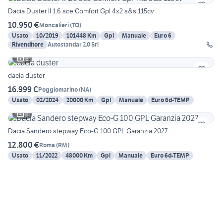
Dacia Duster II 1.6 sce Comfort Gpl 4x2 s&s 115cv
10.950 €
Moncalieri
(
TO
)
Usato
10/2019
101448 Km
Gpl
Manuale
Euro 6
Rivenditore
Autostandar 2.0 Srl
6
dacia duster
16.999 €
Poggiomarino
(
NA
)
Usato
02/2024
20000 Km
Gpl
Manuale
Euro 6d-TEMP
6
Dacia Sandero stepway Eco-G 100 GPL Garanzia 2027
12.800 €
Roma
(
RM
)
Usato
11/2022
48000 Km
Gpl
Manuale
Euro 6d-TEMP