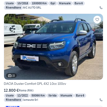
Usato
10/2018
150000 Km
Gpl
Manuale
Euro 6
Rivenditore
MC AUTO SRL
15
DACIA Duster Comfort GPL 4X2 1.0cc 100cv
12.800 €
Roma
(
RM
)
Usato
12/2022
58066 Km
Ibrida
Manuale
Euro 6
Rivenditore
Iamauto Srl
Vetrina