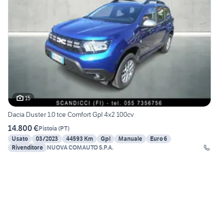
15
Dacia Duster 1.0 tce Comfort Gpl 4x2 100cv
14.800 €
Pistoia
(
PT
)
Usato
03/2023
44593 Km
Gpl
Manuale
Euro 6
Rivenditore
NUOVA COMAUTO S.P.A.