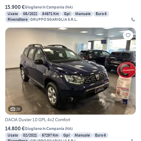
15.900 €
Giugliano in Campania
(
NA
)
Usato
08/2022
84871 Km
Gpl
Manuale
Euro 6
Rivenditore
GRUPPO SGARIGLIA S.R.L.
29
DACIA Duster 1.0 GPL 4x2 Comfort
14.800 €
Giugliano in Campania
(
NA
)
Usato
02/2021
67297 Km
Gpl
Manuale
Euro 6
Rivenditore
GRUPPO SGARIGLIA S.R.L.