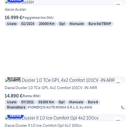
dacia duster
16.999 €
Poggiomarino
(
NA
)
Usato
02/2024
20000 Km
Gpl
Manuale
Euro 6d-TEMP
10
Dacia Duster 1.0 TCe GPL 4x2 Comfort 101CV -IN ARR
14.890 €
Roma
(
RM
)
Usato
07/2021
38268 Km
Gpl
Manuale
Euro 6
Rivenditore
FIORENZO AUTO ROMA S.R.L.S. by AMG
Vetrina
Dacia Duster II 1.0 tce Comfort Gpl 4x2 100cv