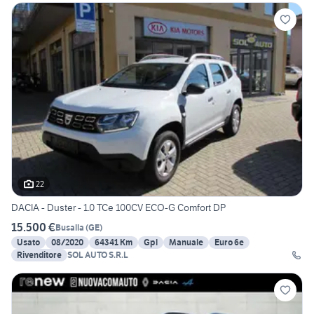
22
DACIA - Duster - 1.0 TCe 100CV ECO-G Comfort DP
15.500 €
Busalla
(
GE
)
Usato
08/2020
64341 Km
Gpl
Manuale
Euro 6e
Rivenditore
SOL AUTO S.R.L