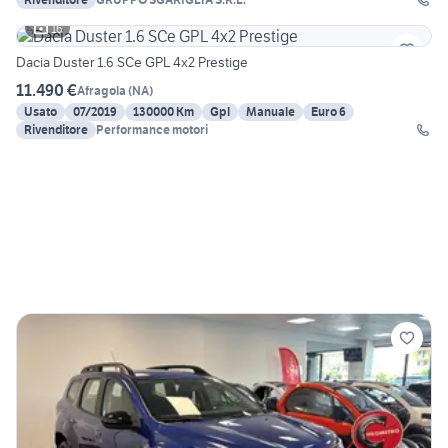
16
Dacia Duster 1.6 SCe GPL 4x2 Prestige
11.490 €
Afragola
(
NA
)
Usato
07/2019
130000 Km
Gpl
Manuale
Euro 6
Rivenditore
Performance motori