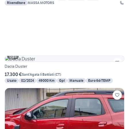
Rivenditore
MASSA MOTORS
6
Dacia Duster
17.300 €
Sant'Agata li Battiati
(
CT
)
Usato
02/2024
49000 Km
Gpl
Manuale
Euro 6d-TEMP