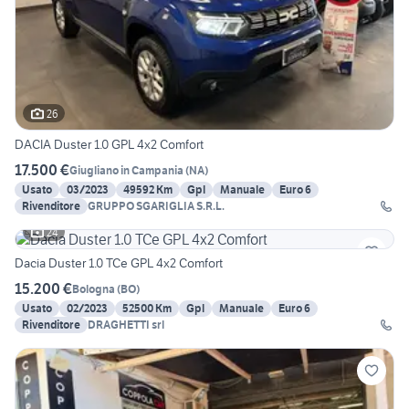
26
DACIA Duster 1.0 GPL 4x2 Comfort
17.500 €
Giugliano in Campania
(
NA
)
Usato
03/2023
49592 Km
Gpl
Manuale
Euro 6
Rivenditore
GRUPPO SGARIGLIA S.R.L.
24
Dacia Duster 1.0 TCe GPL 4x2 Comfort
15.200 €
Bologna
(
BO
)
Usato
02/2023
52500 Km
Gpl
Manuale
Euro 6
Rivenditore
DRAGHETTI srl