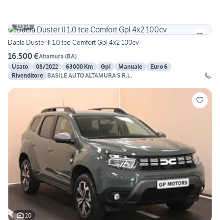
14
Dacia Duster II 1.0 tce Comfort Gpl 4x2 100cv
16.500 €
Altamura
(
BA
)
Usato
08/2022
63000 Km
Gpl
Manuale
Euro 6
Rivenditore
BASILE AUTO ALTAMURA S.R.L.
20