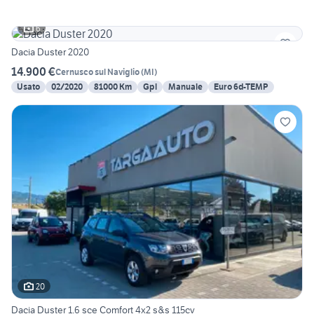
6
Dacia Duster 2020
14.900 €
Cernusco sul Naviglio
(
MI
)
Usato
02/2020
81000 Km
Gpl
Manuale
Euro 6d-TEMP
20
Dacia Duster 1.6 sce Comfort 4x2 s&s 115cv