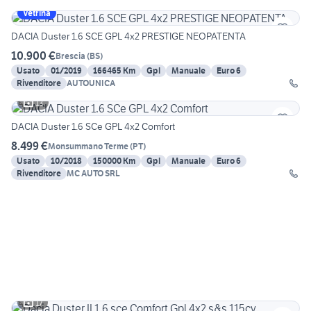
Vetrina
DACIA Duster 1.6 SCE GPL 4x2 PRESTIGE NEOPATENTA
10.900 €
Brescia
(
BS
)
Usato
01/2019
166465 Km
Gpl
Manuale
Euro 6
Rivenditore
AUTOUNICA
13
DACIA Duster 1.6 SCe GPL 4x2 Comfort
8.499 €
Monsummano Terme
(
PT
)
Usato
10/2018
150000 Km
Gpl
Manuale
Euro 6
Rivenditore
MC AUTO SRL
17