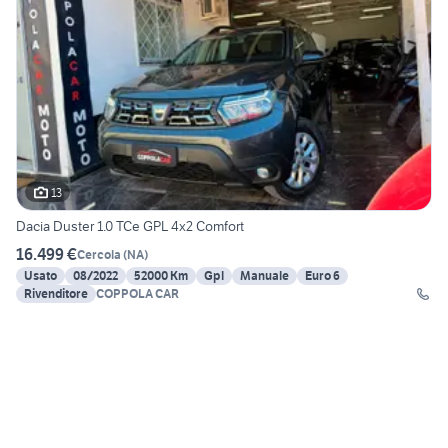
13
Dacia Duster 1.0 TCe GPL 4x2 Comfort
16.499 €
Cercola
(
NA
)
Usato
08/2022
52000 Km
Gpl
Manuale
Euro 6
Rivenditore
COPPOLA CAR