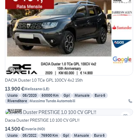
16
DACIA Duster 1.0 TCe GPL 100CV 4x2 15th
13.900 €
Melissano
(
LE
)
Usato
08/2020
60000 Km
Gpl
Manuale
Euro 6
Rivenditore
Massimo Tundo Automobili
22
Dacia Duster PRESTIGE 1.0 100 CV GPL!!
14.500 €
Invorio
(
NO
)
Usato
05/2022
76900 Km
Gpl
Manuale
Euro 6