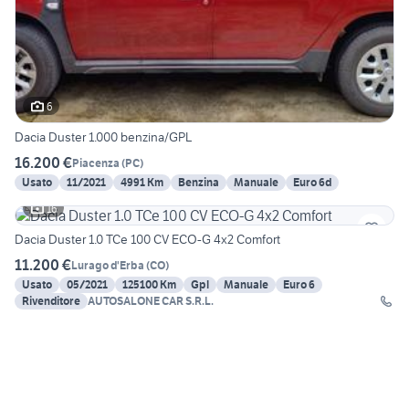
6
Dacia Duster 1.000 benzina/GPL
16.200 €
Piacenza
(
PC
)
Usato
11/2021
4991 Km
Benzina
Manuale
Euro 6d
16
Dacia Duster 1.0 TCe 100 CV ECO-G 4x2 Comfort
11.200 €
Lurago d'Erba
(
CO
)
Usato
05/2021
125100 Km
Gpl
Manuale
Euro 6
Rivenditore
AUTOSALONE CAR S.R.L.