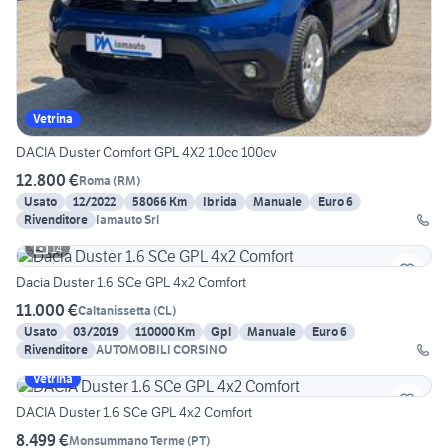
Vetrina
DACIA Duster Comfort GPL 4X2 1.0cc 100cv
12.800 €
Roma
(
RM
)
Usato
12/2022
58066 Km
Ibrida
Manuale
Euro 6
Rivenditore
Iamauto Srl
14
Dacia Duster 1.6 SCe GPL 4x2 Comfort
11.000 €
Caltanissetta
(
CL
)
Usato
03/2019
110000 Km
Gpl
Manuale
Euro 6
Rivenditore
AUTOMOBILI CORSINO
Vetrina
DACIA Duster 1.6 SCe GPL 4x2 Comfort
8.499 €
Monsummano Terme
(
PT
)