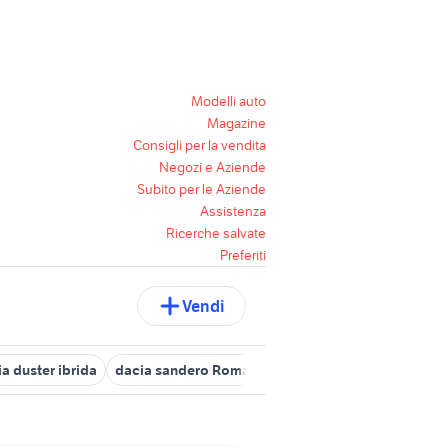
Modelli auto
Magazine
Consigli per la vendita
Negozi e Aziende
Subito per le Aziende
Assistenza
Ricerche salvate
Preferiti
Vendi
a duster ibrida
dacia sandero Roma
dacia sandero Veneto
da