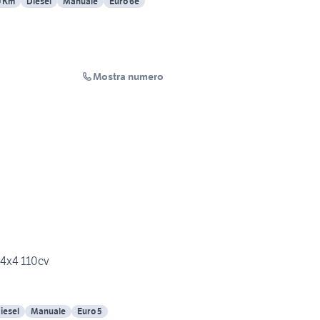
0 Km
Diesel
Manuale
Euro 6e
Mostra numero
 4x4 110cv
iesel
Manuale
Euro 5