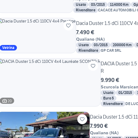
Usato
03/2015
114000 Km
Gp
Rivenditore
CACACE AUTOMOBILI
Dacia Duster 1.5 dCi 110CV 4
7.490 €
Qualiano
(
NA
)
Usato
03/2015
200000 Km
Vetrina
Rivenditore
GP CAR SRL
DACIA Duster 1.
R
9.990 €
Scurcola Marsica
Usato
01/2015
Euro 5
20
Rivenditore
DE LU
Dacia Duster 1.5 dCi 
7.990 €
Qualiano
(
NA
)