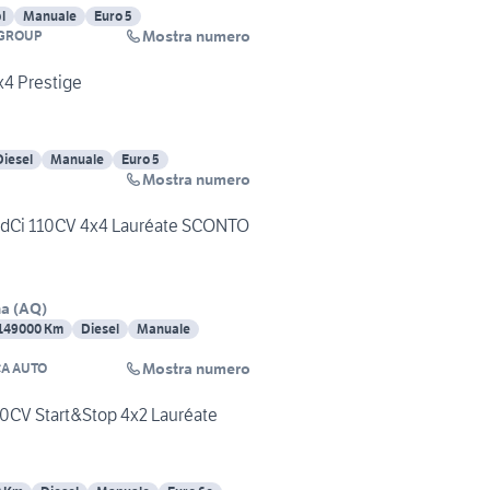
l
Manuale
Euro 5
Mostra numero
 GROUP
x4 Prestige
Diesel
Manuale
Euro 5
Mostra numero
5 dCi 110CV 4x4 Lauréate SCONTO
na
(
AQ
)
149000 Km
Diesel
Manuale
Mostra numero
CA AUTO
110CV Start&Stop 4x2 Lauréate