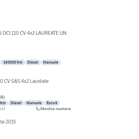
.5 DCI 110 CV 4x2 LAUREATE UN
160000 Km
Diesel
Manuale
10 CV S&S 4x2 Lauréate
BR
)
 Km
Diesel
Manuale
Euro 6
Mostra numero
r.l
te 2015