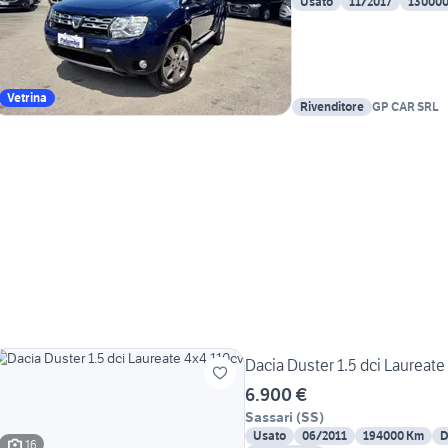
Usato
11/2017
13000
Vetrina
Rivenditore
GP CAR SRL
Dacia Duster 1.5 dci Laureate
6.900 €
Sassari
(
SS
)
Usato
06/2011
194000 Km
D
16