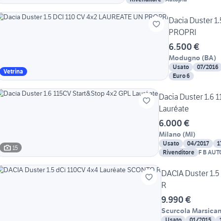
Dacia Duster 1
PROPRI
6.500 €
Modugno
(
BA
)
Usato
07/2016
Vetrina
Euro 6
Dacia Duster 1.6 
Lauréate
6.000 €
Milano
(
MI
)
Usato
04/2017
1
15
Rivenditore
F B AU
DACIA Duster 1.
R
9.990 €
Scurcola Marsica
Usato
01/2015