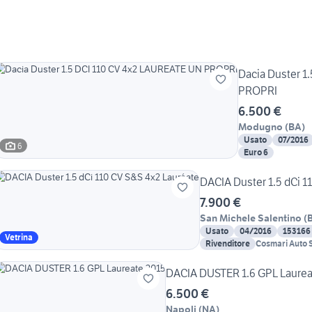
Dacia Duster 1
PROPRI
6.500 €
Modugno
(
BA
)
Usato
07/2016
6
Euro 6
DACIA Duster 1.5 dCi 1
7.900 €
San Michele Salentino
(
Usato
04/2016
153166
Vetrina
Rivenditore
Cosmari Auto S.
DACIA DUSTER 1.6 GPL Laurea
6.500 €
Napoli
(
NA
)