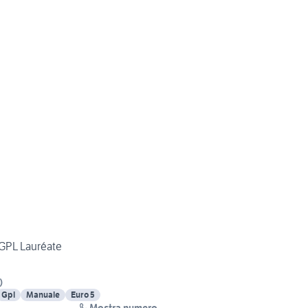
 GPL Lauréate
)
Gpl
Manuale
Euro 5
Mostra numero