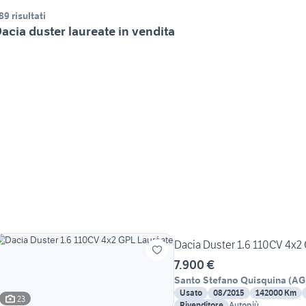
89 risultati
acia duster laureate in vendita
Dacia Duster 1.6 110CV 4x2
7.900 €
Santo Stefano Quisquina
(
AG
Usato
08/2015
142000 Km
23
Rivenditore
Autopiù