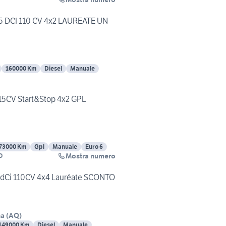
.5 DCI 110 CV 4x2 LAUREATE UN
160000 Km
Diesel
Manuale
115CV Start&Stop 4x2 GPL
73000 Km
Gpl
Manuale
Euro 6
Mostra numero
TO
5 dCi 110CV 4x4 Lauréate SCONTO
na
(
AQ
)
149000 Km
Diesel
Manuale