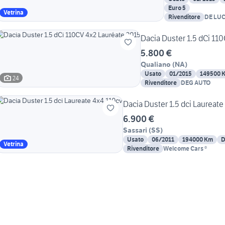
Euro 5
Vetrina
Rivenditore
DE LU
Dacia Duster 1.5 dCi 11
5.800 €
Qualiano
(
NA
)
Usato
01/2015
149500 
24
Rivenditore
DEG AUTO
Dacia Duster 1.5 dci Laureate
6.900 €
Sassari
(
SS
)
Usato
06/2011
194000 Km
D
Vetrina
Rivenditore
Welcome Cars ®