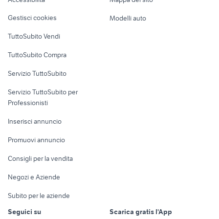
Loft, mansarde e
Veicoli commerciali
altro
Gestisci cookies
Modelli auto
Case vacanza
TuttoSubito Vendi
Uffici e Locali
TuttoSubito Compra
commerciali
Servizio TuttoSubito
elettronica
per la casa e la
sports e hobby
Servizio TuttoSubito per
persona
Informatica
Animali
Professionisti
Arredamento e
Console e
Accessori per
Casalinghi
Inserisci annuncio
Videogiochi
animali
Elettrodomestici
Promuovi annuncio
Audio/Video
Musica e Film
Giardino e Fai da te
Consigli per la vendita
Fotografia
Libri e Riviste
Abbigliamento e
Negozi e Aziende
Telefonia
Strumenti Musicali
Accessori
Subito per le aziende
Sports
Tutto per i bambini
Seguici su
Scarica gratis l'App
Biciclette