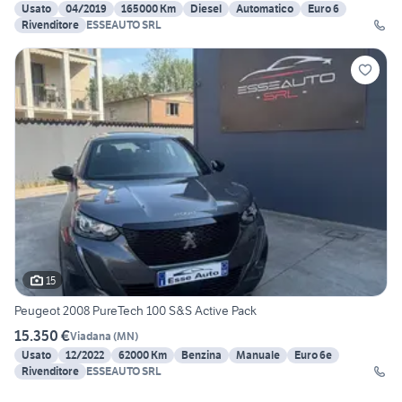
Usato
04/2019
165000 Km
Diesel
Automatico
Euro 6
Rivenditore
ESSEAUTO SRL
15
Peugeot 2008 PureTech 100 S&S Active Pack
15.350 €
Viadana
(
MN
)
Usato
12/2022
62000 Km
Benzina
Manuale
Euro 6e
Rivenditore
ESSEAUTO SRL