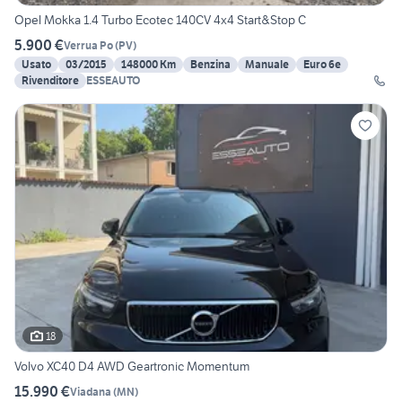
Opel Mokka 1.4 Turbo Ecotec 140CV 4x4 Start&Stop C
5.900 €
Verrua Po
(
PV
)
Usato
03/2015
148000 Km
Benzina
Manuale
Euro 6e
Rivenditore
ESSEAUTO
18
Volvo XC40 D4 AWD Geartronic Momentum
15.990 €
Viadana
(
MN
)