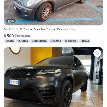
6
MINI 1.6 16 V Cooper S -John Cooper Works 200 cv
6.500 €
Como
(
CO
)
Usato
11/2004
200000 Km
Benzina
Manuale
Euro 4