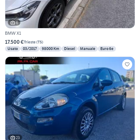
6
BMW X1
17.500 €
Trieste
(
TS
)
Usato
03/2017
98000 Km
Diesel
Manuale
Euro 6e
23