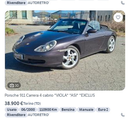
Rivenditore
AUTORETRO'
30
Porsche 911 Carrera 4 cabrio *VIOLA* *ASI* *EXCLUS
38.900 €
Torino
(
TO
)
Usato
06/2000
110900 Km
Benzina
Manuale
Euro 2
Rivenditore
AUTORETRO'