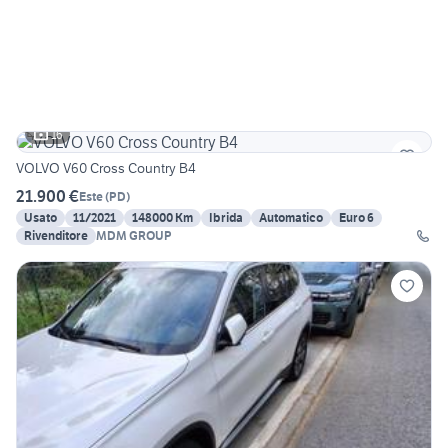
16
VOLVO V60 Cross Country B4
21.900 €
Este
(
PD
)
Usato
11/2021
148000 Km
Ibrida
Automatico
Euro 6
Rivenditore
MDM GROUP