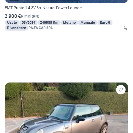
FIAT Punto 1.4 8V 5p. Natural Power Lounge
2.900 €
Rimini
(
RN
)
Usato
03/2014
246585 Km
Metano
Manuale
Euro 6
Rivenditore
PA.FA CAR SRL