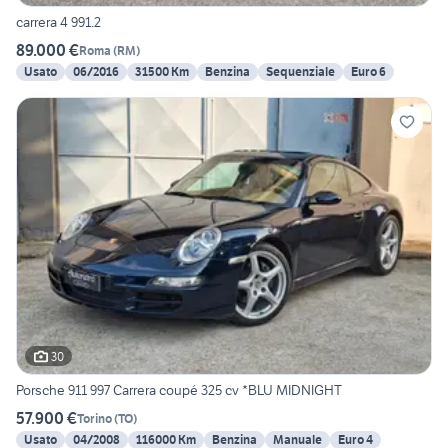
carrera 4 991.2
89.000 €
Roma
(
RM
)
Usato
06/2016
31500 Km
Benzina
Sequenziale
Euro 6
30
Porsche 911 997 Carrera coupé 325 cv *BLU MIDNIGHT
57.900 €
Torino
(
TO
)
Usato
04/2008
116000 Km
Benzina
Manuale
Euro 4