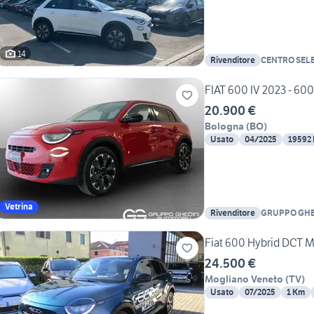
14
Rivenditore
CENTRO SEL
FIAT 600 IV 2023 - 600
20.900 €
Bologna
(
BO
)
Usato
04/2025
19592
Vetrina
Rivenditore
GRUPPO GHE
Fiat 600 Hybrid DCT 
24.500 €
Mogliano Veneto
(
TV
)
Usato
07/2025
1 Km