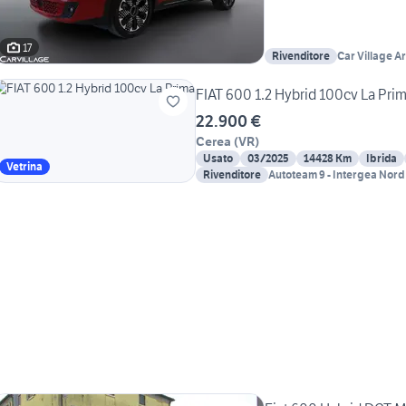
17
Rivenditore
Car Village A
FIAT 600 1.2 Hybrid 100cv La Pri
22.900 €
Cerea
(
VR
)
Usato
03/2025
14428 Km
Ibrida
Vetrina
Rivenditore
Autoteam 9 - Intergea Nord