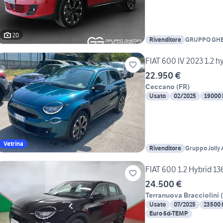
20
Rivenditore
GRUPPO GHE
FIAT 600 IV 2023 1.2 h
22.950 €
Ceccano
(
FR
)
Usato
02/2025
19000
Vetrina
Rivenditore
Gruppo Jolly 
FIAT 600 1.2 Hybrid 13
24.500 €
Terranuova Bracciolini
(
Usato
07/2025
23500
Euro 6d-TEMP