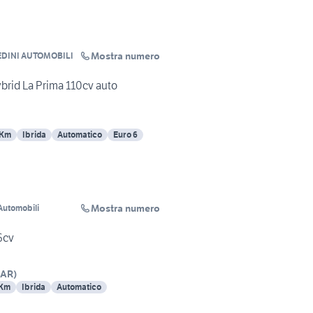
Mostra numero
DINI AUTOMOBILI
ybrid La Prima 110cv auto
 Km
Ibrida
Automatico
Euro 6
Mostra numero
Automobili
6cv
AR
)
 Km
Ibrida
Automatico