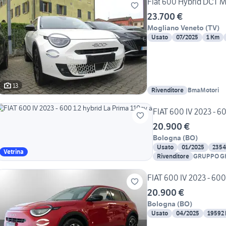
Fiat 600 Hybrid DCT 
23.700 €
Mogliano Veneto
(
TV
)
Usato
07/2025
1 Km
13
Rivenditore
BmaMotori
FIAT 600 IV 2023 - 60
20.900 €
Bologna
(
BO
)
Usato
01/2025
2354
Vetrina
Rivenditore
GRUPPO G
AUTOMOBI
FIAT 600 IV 2023 - 600
20.900 €
Bologna
(
BO
)
Usato
04/2025
19592