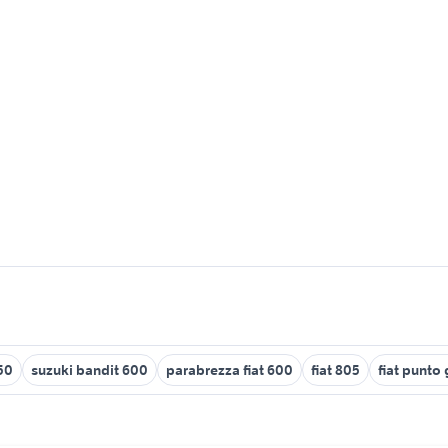
 50
suzuki bandit 600
parabrezza fiat 600
fiat 805
fiat punto 