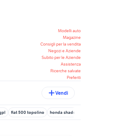
Modelli auto
Magazine
Consigli per la vendita
Negozi e Aziende
Subito per le Aziende
Assistenza
Ricerche salvate
Preferiti
Vendi
gpl
fiat 500 topolino
honda shadow 600 custom
cbr 600 reps