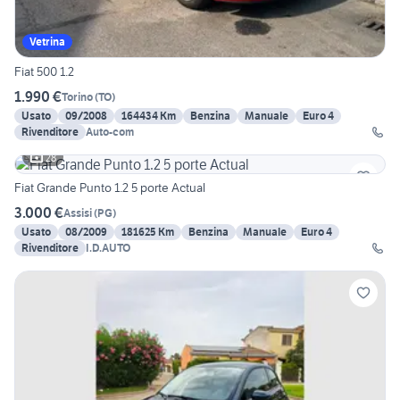
Vetrina
Fiat 500 1.2
1.990 €
Torino
(
TO
)
Usato
09/2008
164434 Km
Benzina
Manuale
Euro 4
Rivenditore
Auto-com
28
Fiat Grande Punto 1.2 5 porte Actual
3.000 €
Assisi
(
PG
)
Usato
08/2009
181625 Km
Benzina
Manuale
Euro 4
Rivenditore
I.D.AUTO