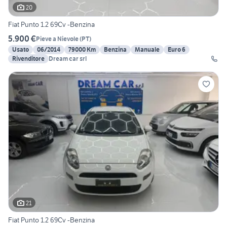
20
Fiat Punto 1.2 69Cv -Benzina
5.900 €
Pieve a Nievole
(
PT
)
Usato
06/2014
79000 Km
Benzina
Manuale
Euro 6
Rivenditore
Dream car srl
21
Fiat Punto 1.2 69Cv -Benzina