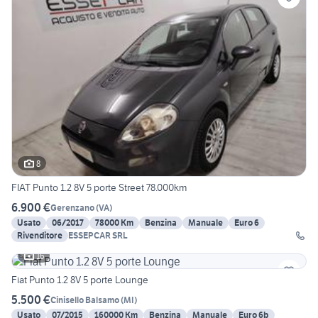
8
FIAT Punto 1.2 8V 5 porte Street 78.000km
6.900 €
Gerenzano
(
VA
)
Usato
06/2017
78000 Km
Benzina
Manuale
Euro 6
Rivenditore
ESSEPCAR SRL
16
Fiat Punto 1.2 8V 5 porte Lounge
5.500 €
Cinisello Balsamo
(
MI
)
Usato
07/2015
160000 Km
Benzina
Manuale
Euro 6b