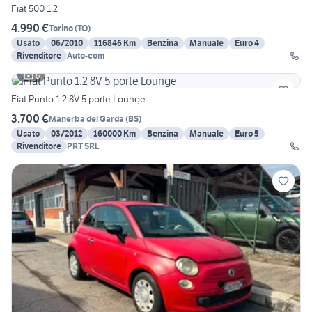
Fiat 500 1.2
4.990 €
Torino
(
TO
)
Usato
06/2010
116846 Km
Benzina
Manuale
Euro 4
Rivenditore
Auto-com
6
Fiat Punto 1.2 8V 5 porte Lounge
3.700 €
Manerba del Garda
(
BS
)
Usato
03/2012
160000 Km
Benzina
Manuale
Euro 5
Rivenditore
PRT SRL