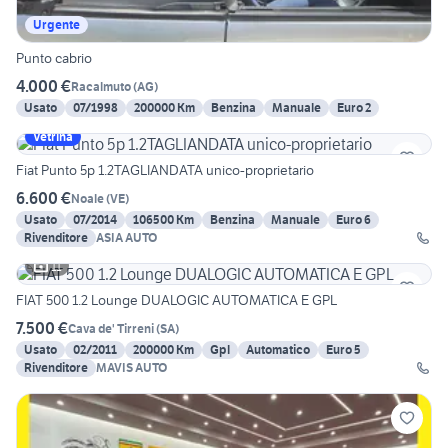
Urgente
Punto cabrio
4.000 €
Racalmuto
(
AG
)
Usato
07/1998
200000 Km
Benzina
Manuale
Euro 2
Vetrina
Fiat Punto 5p 1.2TAGLIANDATA unico-proprietario
6.600 €
Noale
(
VE
)
Usato
07/2014
106500 Km
Benzina
Manuale
Euro 6
Rivenditore
ASIA AUTO
11
FIAT 500 1.2 Lounge DUALOGIC AUTOMATICA E GPL
7.500 €
Cava de' Tirreni
(
SA
)
Usato
02/2011
200000 Km
Gpl
Automatico
Euro 5
Rivenditore
MAVIS AUTO