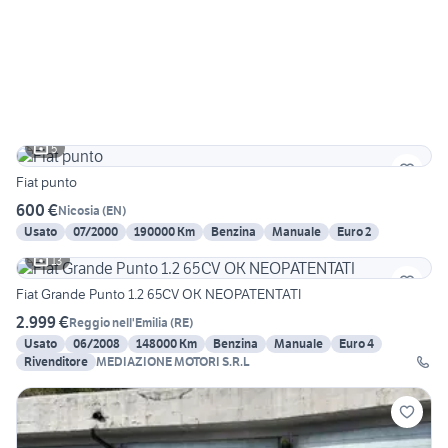
5
Fiat punto
600 €
Nicosia
(
EN
)
Usato
07/2000
190000 Km
Benzina
Manuale
Euro 2
13
Fiat Grande Punto 1.2 65CV OK NEOPATENTATI
2.999 €
Reggio nell'Emilia
(
RE
)
Usato
06/2008
148000 Km
Benzina
Manuale
Euro 4
Rivenditore
MEDIAZIONE MOTORI S.R.L