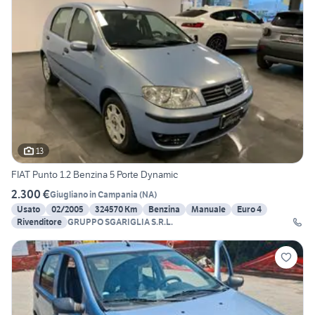
13
FIAT Punto 1.2 Benzina 5 Porte Dynamic
2.300 €
Giugliano in Campania
(
NA
)
Usato
02/2005
324570 Km
Benzina
Manuale
Euro 4
Rivenditore
GRUPPO SGARIGLIA S.R.L.