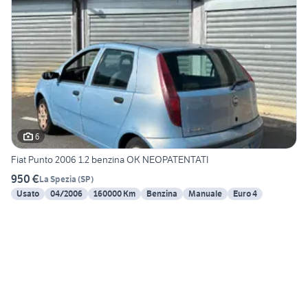
6
Fiat Punto 2006 1.2 benzina OK NEOPATENTATI
950 €
La Spezia
(
SP
)
Usato
04/2006
160000 Km
Benzina
Manuale
Euro 4