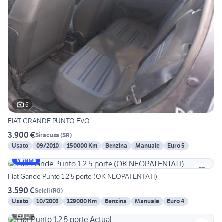
6
FIAT GRANDE PUNTO EVO
3.900 €
Siracusa
(
SR
)
Usato
09/2010
150000 Km
Benzina
Manuale
Euro 5
Vetrina
Fiat Gande Punto 1.2 5 porte (OK NEOPATENTATI)
3.590 €
Scicli
(
RG
)
Usato
10/2005
129000 Km
Benzina
Manuale
Euro 4
17