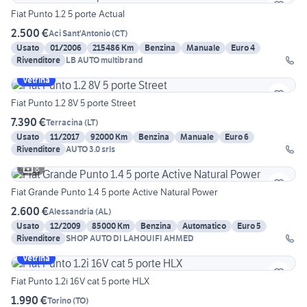
Fiat Punto 1.2 5 porte Actual
2.500 €
Aci Sant'Antonio
(
CT
)
Usato
01/2006
215486 Km
Benzina
Manuale
Euro 4
Rivenditore
LB AUTO multibrand
Vetrina
Fiat Punto 1.2 8V 5 porte Street
7.390 €
Terracina
(
LT
)
Usato
11/2017
92000 Km
Benzina
Manuale
Euro 6
Rivenditore
AUTO 3.0 srls
8
Fiat Grande Punto 1.4 5 porte Active Natural Power
2.600 €
Alessandria
(
AL
)
Usato
12/2009
85000 Km
Benzina
Automatico
Euro 5
Rivenditore
SHOP AUTO DI LAHOUIFI AHMED
Vetrina
Fiat Punto 1.2i 16V cat 5 porte HLX
1.990 €
Torino
(
TO
)