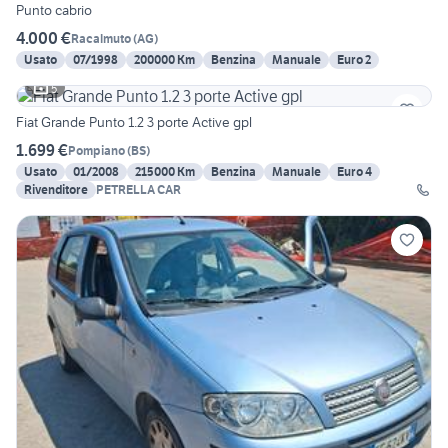
Punto cabrio
4.000 €
Racalmuto
(
AG
)
Usato
07/1998
200000 Km
Benzina
Manuale
Euro 2
5
Fiat Grande Punto 1.2 3 porte Active gpl
1.699 €
Pompiano
(
BS
)
Usato
01/2008
215000 Km
Benzina
Manuale
Euro 4
Rivenditore
PETRELLA CAR