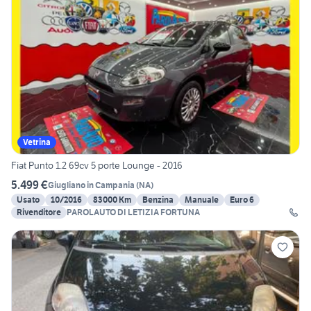
Vetrina
Fiat Punto 1.2 69cv 5 porte Lounge - 2016
5.499 €
Giugliano in Campania
(
NA
)
Usato
10/2016
83000 Km
Benzina
Manuale
Euro 6
Rivenditore
PAROLAUTO DI LETIZIA FORTUNA