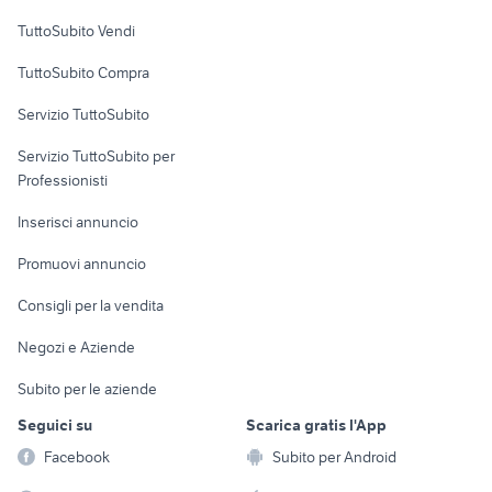
Case vacanza
TuttoSubito Vendi
Uffici e Locali
TuttoSubito Compra
commerciali
Servizio TuttoSubito
elettronica
per la casa e la
sports e hobby
Servizio TuttoSubito per
persona
Informatica
Animali
Professionisti
Arredamento e
Console e
Accessori per
Casalinghi
Inserisci annuncio
Videogiochi
animali
Elettrodomestici
Promuovi annuncio
Audio/Video
Musica e Film
Giardino e Fai da te
Consigli per la vendita
Fotografia
Libri e Riviste
Abbigliamento e
Negozi e Aziende
Telefonia
Strumenti Musicali
Accessori
Subito per le aziende
Sports
Tutto per i bambini
Seguici su
Scarica gratis l'App
Biciclette
Facebook
Subito per Android
Collezionismo