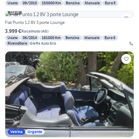
Usato
09/2010
150000 Km
Benzina
Manuale
Euro 5
18
Fiat Punto 1.2 8V 3 porte Lounge
3.999 €
Racalmuto
(
AG
)
Usato
06/2014
181000 Km
Benzina
Manuale
Euro 6
Rivenditore
Gieffe Auto Srls
Vetrina
Urgente