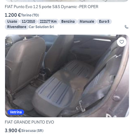
FIAT Punto Evo 1.2 5 porte S&S Dynamic -PER OPER
1.200 €
Torino
(
TO
)
Usato
12/2010
222177 Km
Benzina
Manuale
Euro 5
Rivenditore
Car Solution Srl
Vetrina
FIAT GRANDE PUNTO EVO
3.900 €
Siracusa
(
SR
)