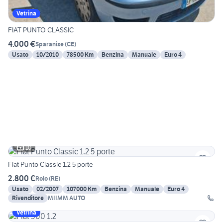
Vetrina
FIAT PUNTO CLASSIC
4.000 €
Sparanise
(
CE
)
Usato
10/2010
78500 Km
Benzina
Manuale
Euro 4
10
Fiat Punto Classic 1.2 5 porte
2.800 €
Rolo
(
RE
)
Usato
02/2007
107000 Km
Benzina
Manuale
Euro 4
Rivenditore
MIIMM AUTO
Vetrina