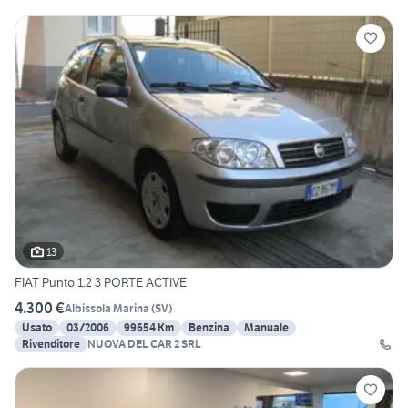
13
FIAT Punto 1.2 3 PORTE ACTIVE
4.300 €
Albissola Marina
(
SV
)
Usato
03/2006
99654 Km
Benzina
Manuale
Rivenditore
NUOVA DEL CAR 2 SRL