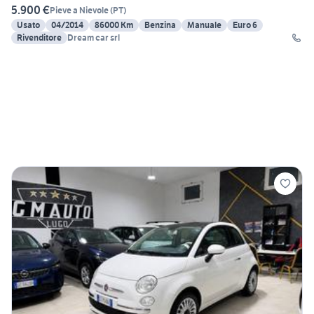
5.900 €
Pieve a Nievole
(
PT
)
Usato
04/2014
86000 Km
Benzina
Manuale
Euro 6
Rivenditore
Dream car srl