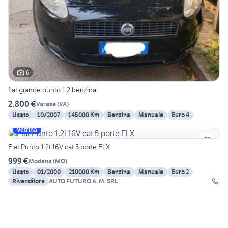
6
fiat grande punto 1.2 benzina
2.800 €
Varese
(
VA
)
Usato
10/2007
145000 Km
Benzina
Manuale
Euro 4
Vetrina
Fiat Punto 1.2i 16V cat 5 porte ELX
999 €
Modena
(
MO
)
Usato
01/2000
210000 Km
Benzina
Manuale
Euro 2
Rivenditore
AUTO FUTURO A. M. SRL