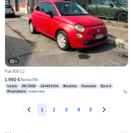
9
Fiat 500 1.2
1.990 €
Torino
(
TO
)
Usato
09/2008
164434 Km
Benzina
Manuale
Euro 4
Rivenditore
Auto-com
1
2
3
4
5