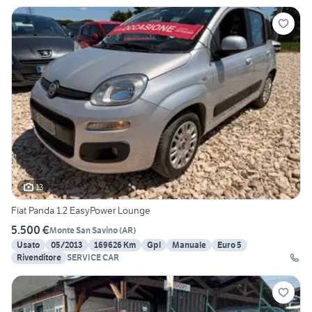
13
Fiat Panda 1.2 EasyPower Lounge
5.500 €
Monte San Savino
(
AR
)
Usato
05/2013
169626 Km
Gpl
Manuale
Euro 5
Rivenditore
SERVICE CAR