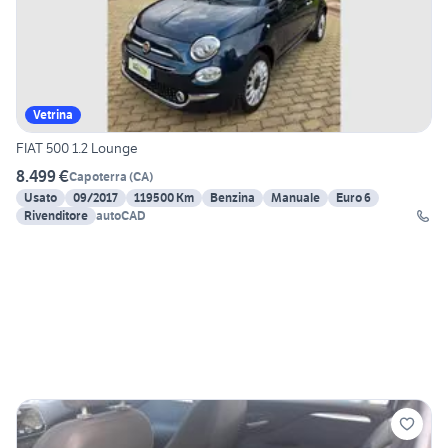
Vetrina
FIAT 500 1.2 Lounge
8.499 €
Capoterra
(
CA
)
Usato
09/2017
119500 Km
Benzina
Manuale
Euro 6
Rivenditore
autoCAD