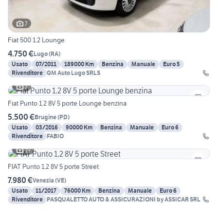
7
Fiat 500 1.2 Lounge
4.750 €
Lugo
(
RA
)
Usato
07/2011
189000 Km
Benzina
Manuale
Euro 5
Rivenditore
GM Auto Lugo SRLS
7
Fiat Punto 1.2 8V 5 porte Lounge benzina
5.500 €
Brugine
(
PD
)
Usato
03/2016
90000 Km
Benzina
Manuale
Euro 6
Rivenditore
FABIO
19
FIAT Punto 1.2 8V 5 porte Street
7.980 €
Venezia
(
VE
)
Usato
11/2017
76000 Km
Benzina
Manuale
Euro 6
Rivenditore
PASQUALETTO AUTO & ASSICURAZIONI by ASSICAR SRL