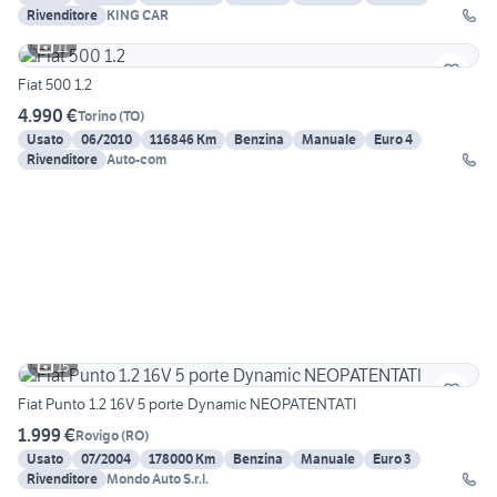
Rivenditore
KING CAR
11
Fiat 500 1.2
4.990 €
Torino
(
TO
)
Usato
06/2010
116846 Km
Benzina
Manuale
Euro 4
Rivenditore
Auto-com
15
Fiat Punto 1.2 16V 5 porte Dynamic NEOPATENTATI
1.999 €
Rovigo
(
RO
)
Usato
07/2004
178000 Km
Benzina
Manuale
Euro 3
Rivenditore
Mondo Auto S.r.l.