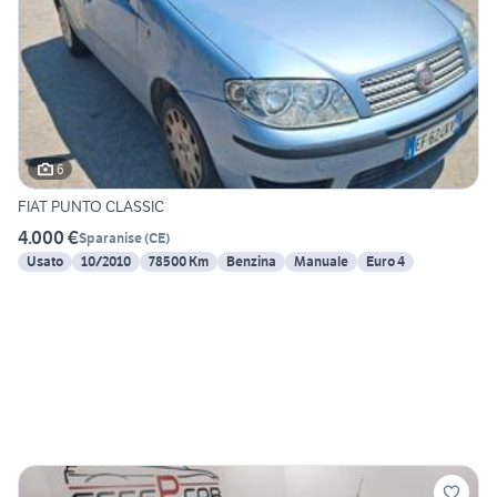
6
FIAT PUNTO CLASSIC
4.000 €
Sparanise
(
CE
)
Usato
10/2010
78500 Km
Benzina
Manuale
Euro 4