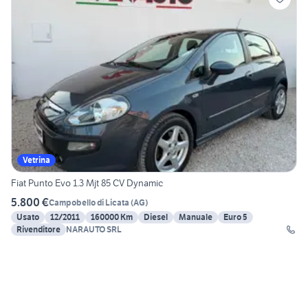
Vetrina
Fiat Punto Evo 1.3 Mjt 85 CV Dynamic
5.800 €
Campobello di Licata
(
AG
)
Usato
12/2011
160000 Km
Diesel
Manuale
Euro 5
Rivenditore
NARAUTO SRL