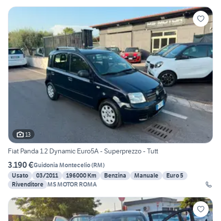
13
Fiat Panda 1.2 Dynamic Euro5A - Superprezzo - Tutt
3.190 €
Guidonia Montecelio
(
RM
)
Usato
03/2011
196000 Km
Benzina
Manuale
Euro 5
Rivenditore
MS MOTOR ROMA