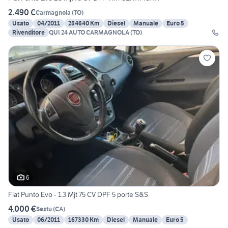
2.490 €
Carmagnola
(
TO
)
Usato
04/2011
254640 Km
Diesel
Manuale
Euro 5
Rivenditore
QUI 24 AUTO CARMAGNOLA (TO)
6
Fiat Punto Evo - 1.3 Mjt 75 CV DPF 5 porte S&S
4.000 €
Sestu
(
CA
)
Usato
06/2011
167330 Km
Diesel
Manuale
Euro 5