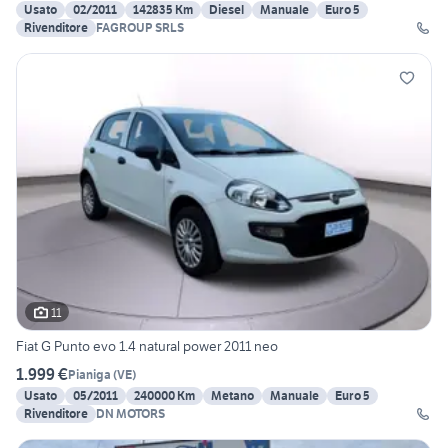
Usato
02/2011
142835 Km
Diesel
Manuale
Euro 5
Rivenditore
FAGROUP SRLS
11
Fiat G Punto evo 1.4 natural power 2011 neo
1.999 €
Pianiga
(
VE
)
Usato
05/2011
240000 Km
Metano
Manuale
Euro 5
Rivenditore
DN MOTORS