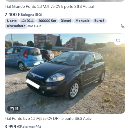
Fiat Grande Punto 1.3 MJT 75 CV 5 porte S&S Actual
2.400 €
Bologna
(
BO
)
Usato
12/2011
200000 Km
Diesel
Manuale
Euro 5
Rivenditore
VM CAR
15
Fiat Punto Evo 1.3 Mjt 75 CV DPF 5 porte S&S Activ
3.999 €
Palermo
(
PA
)