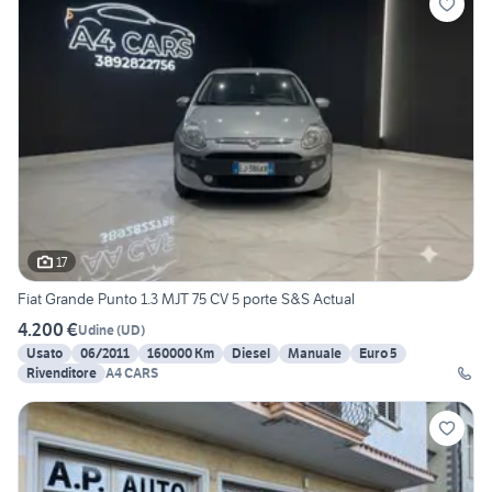
17
Fiat Grande Punto 1.3 MJT 75 CV 5 porte S&S Actual
4.200 €
Udine
(
UD
)
Usato
06/2011
160000 Km
Diesel
Manuale
Euro 5
Rivenditore
A4 CARS