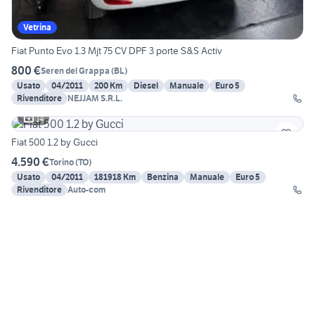
Vetrina
Fiat Punto Evo 1.3 Mjt 75 CV DPF 3 porte S&S Activ
800 €
Seren del Grappa
(
BL
)
Usato
04/2011
200 Km
Diesel
Manuale
Euro 5
Rivenditore
NEJJAM S.R.L.
14
Fiat 500 1.2 by Gucci
4.590 €
Torino
(
TO
)
Usato
04/2011
181918 Km
Benzina
Manuale
Euro 5
Rivenditore
Auto-com