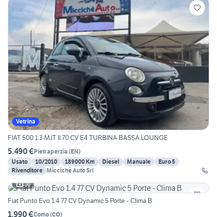
Vetrina
FIAT 500 1.3 MJT II 70 CV E4 TURBINA BASSA LOUNGE
5.490 €
Pietraperzia
(
EN
)
Usato
10/2010
189000 Km
Diesel
Manuale
Euro 5
Rivenditore
Miccichè Auto Srl
16
Fiat Punto Evo 1.4 77 CV Dynamic 5 Porte - Clima B
1.990 €
Como
(
CO
)