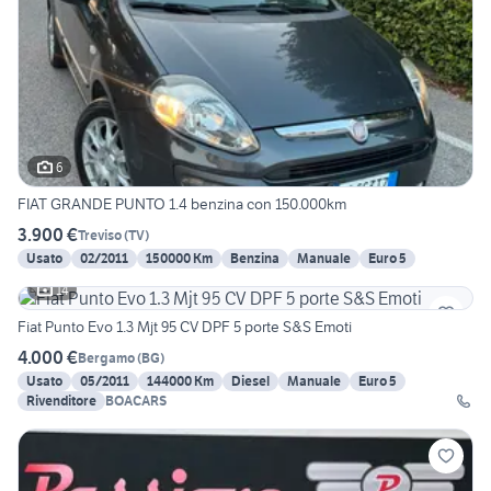
6
FIAT GRANDE PUNTO 1.4 benzina con 150.000km
3.900 €
Treviso
(
TV
)
Usato
02/2011
150000 Km
Benzina
Manuale
Euro 5
14
Fiat Punto Evo 1.3 Mjt 95 CV DPF 5 porte S&S Emoti
4.000 €
Bergamo
(
BG
)
Usato
05/2011
144000 Km
Diesel
Manuale
Euro 5
Rivenditore
BOACARS