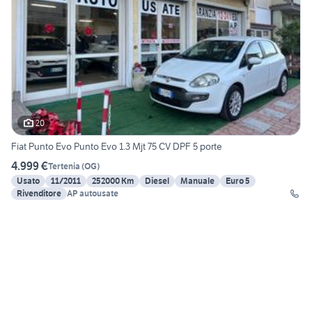
20
Fiat Punto Evo Punto Evo 1.3 Mjt 75 CV DPF 5 porte
4.999 €
Tertenia
(
OG
)
Usato
11/2011
252000 Km
Diesel
Manuale
Euro 5
Rivenditore
AP autousate