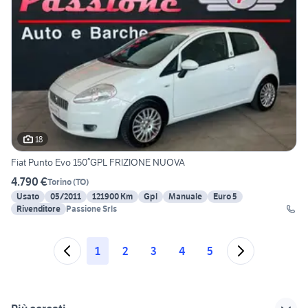
18
Fiat Punto Evo 150°GPL FRIZIONE NUOVA
4.790 €
Torino
(
TO
)
Usato
05/2011
121900 Km
Gpl
Manuale
Euro 5
Rivenditore
Passione Srls
1
2
3
4
5