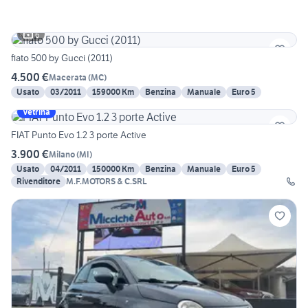
6
fiato 500 by Gucci (2011)
4.500 €
Macerata
(
MC
)
Usato
03/2011
159000 Km
Benzina
Manuale
Euro 5
Vetrina
FIAT Punto Evo 1.2 3 porte Active
3.900 €
Milano
(
MI
)
Usato
04/2011
150000 Km
Benzina
Manuale
Euro 5
Rivenditore
M.F.MOTORS & C.SRL