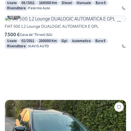
Usato
05/2011
169000 Km
Diesel
Manuale
Euro 5
Rivenditore
Palermo Auto
11
FIAT 500 1.2 Lounge DUALOGIC AUTOMATICA E GPL
7.500 €
Cava de' Tirreni
(
SA
)
Usato
02/2011
200000 Km
Gpl
Automatico
Euro 5
Rivenditore
MAVIS AUTO