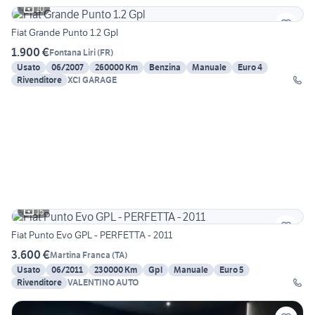
10
Fiat Grande Punto 1.2 Gpl
1.900 €
Fontana Liri
(
FR
)
Usato
06/2007
260000 Km
Benzina
Manuale
Euro 4
Rivenditore
XCI GARAGE
15
Fiat Punto Evo GPL - PERFETTA - 2011
3.600 €
Martina Franca
(
TA
)
Usato
06/2011
230000 Km
Gpl
Manuale
Euro 5
Rivenditore
VALENTINO AUTO