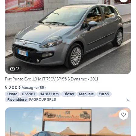
23
Fiat Punto Evo 1.3 MJT 75CV 5P S&S Dynamic - 2011
5.200 €
Mesagne
(
BR
)
Usato
02/2011
142835 Km
Diesel
Manuale
Euro 5
Rivenditore
FAGROUP SRLS