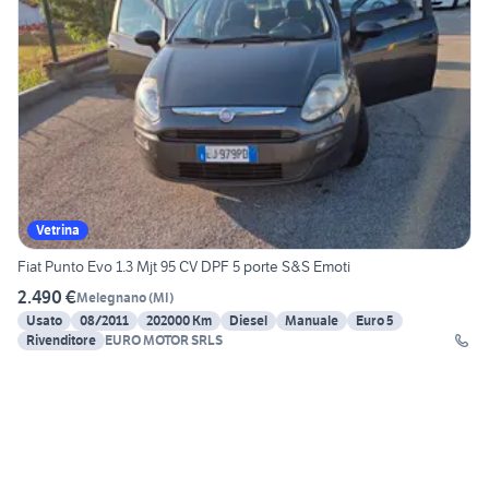
Vetrina
Fiat Punto Evo 1.3 Mjt 95 CV DPF 5 porte S&S Emoti
2.490 €
Melegnano
(
MI
)
Usato
08/2011
202000 Km
Diesel
Manuale
Euro 5
Rivenditore
EURO MOTOR SRLS