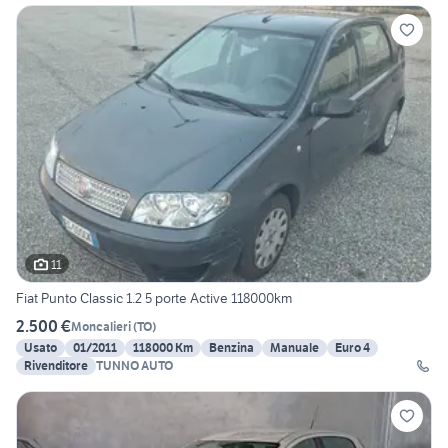
11
Fiat Punto Classic 1.2 5 porte Active 118000km
2.500 €
Moncalieri
(
TO
)
Usato
01/2011
118000 Km
Benzina
Manuale
Euro 4
Rivenditore
TUNNO AUTO