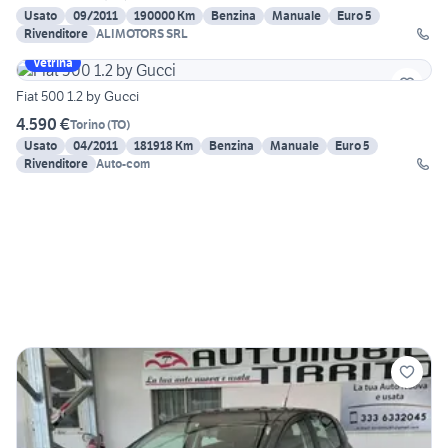
Usato
09/2011
190000 Km
Benzina
Manuale
Euro 5
Rivenditore
ALIMOTORS SRL
Vetrina
Fiat 500 1.2 by Gucci
4.590 €
Torino
(
TO
)
Usato
04/2011
181918 Km
Benzina
Manuale
Euro 5
Rivenditore
Auto-com