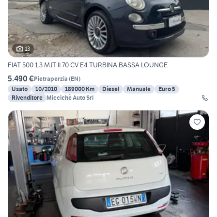
13
FIAT 500 1.3 MJT II 70 CV E4 TURBINA BASSA LOUNGE
5.490 €
Pietraperzia
(
EN
)
Usato
10/2010
189000 Km
Diesel
Manuale
Euro 5
Rivenditore
Miccichè Auto Srl