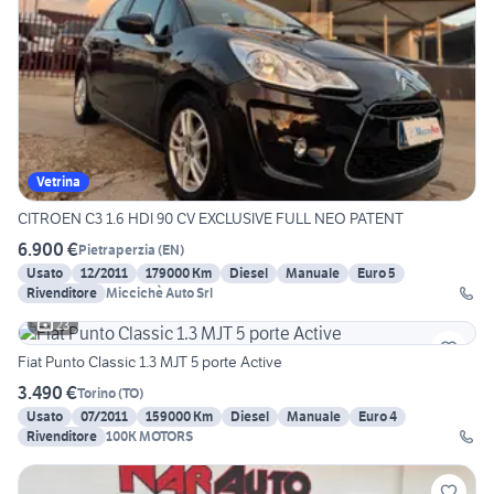
Vetrina
CITROEN C3 1.6 HDI 90 CV EXCLUSIVE FULL NEO PATENT
6.900 €
Pietraperzia
(
EN
)
Usato
12/2011
179000 Km
Diesel
Manuale
Euro 5
Rivenditore
Miccichè Auto Srl
23
Fiat Punto Classic 1.3 MJT 5 porte Active
3.490 €
Torino
(
TO
)
Usato
07/2011
159000 Km
Diesel
Manuale
Euro 4
Rivenditore
100K MOTORS