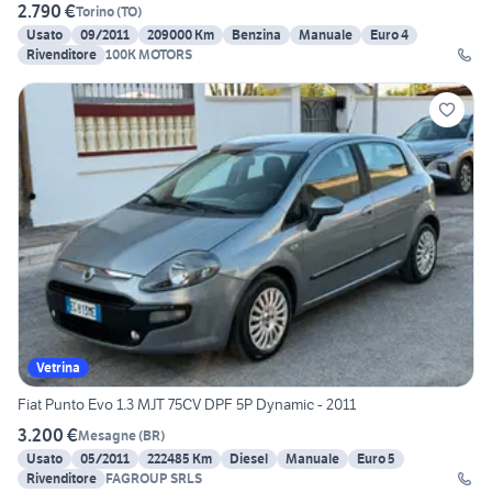
2.790 €
Torino
(
TO
)
Usato
09/2011
209000 Km
Benzina
Manuale
Euro 4
Rivenditore
100K MOTORS
Vetrina
Fiat Punto Evo 1.3 MJT 75CV DPF 5P Dynamic - 2011
3.200 €
Mesagne
(
BR
)
Usato
05/2011
222485 Km
Diesel
Manuale
Euro 5
Rivenditore
FAGROUP SRLS