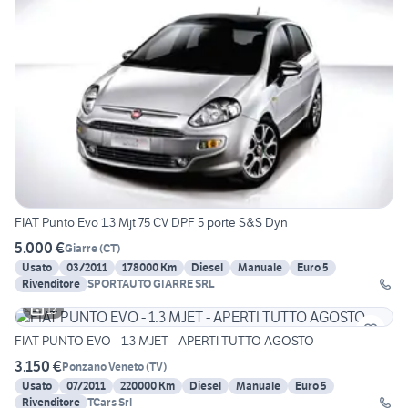
FIAT Punto Evo 1.3 Mjt 75 CV DPF 5 porte S&S Dyn
5.000 €
Giarre
(
CT
)
Usato
03/2011
178000 Km
Diesel
Manuale
Euro 5
Rivenditore
SPORTAUTO GIARRE SRL
13
FIAT PUNTO EVO - 1.3 MJET - APERTI TUTTO AGOSTO
3.150 €
Ponzano Veneto
(
TV
)
Usato
07/2011
220000 Km
Diesel
Manuale
Euro 5
Rivenditore
TCars Srl