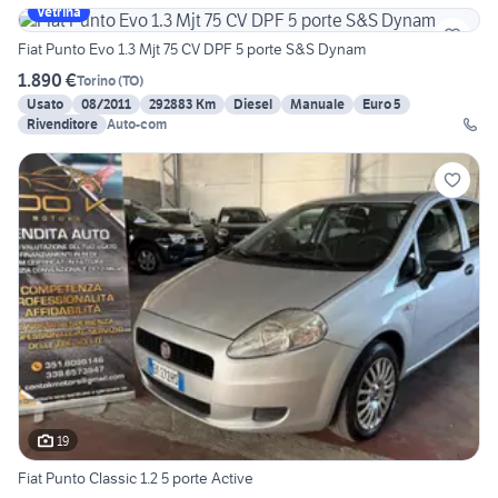
Vetrina
Fiat Punto Evo 1.3 Mjt 75 CV DPF 5 porte S&S Dynam
1.890 €
Torino
(
TO
)
Usato
08/2011
292883 Km
Diesel
Manuale
Euro 5
Rivenditore
Auto-com
19
Fiat Punto Classic 1.2 5 porte Active