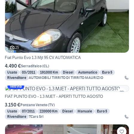
25
Fiat Punto Evo 1.3 Mjt 95 CV AUTOMATICA
4.490 €
Serradifalco
(
CL
)
Usato
03/2011
191000 Km
Diesel
Automatico
Euro 5
Rivenditore
AUTOMOBILI TIRRITO DI TIRRITO MAURIZIO
Vetrina
FIAT PUNTO EVO - 1.3 MJET - APERTI TUTTO AGOSTO
3.150 €
Ponzano Veneto
(
TV
)
Usato
07/2011
220000 Km
Diesel
Manuale
Euro 5
Rivenditore
TCars Srl