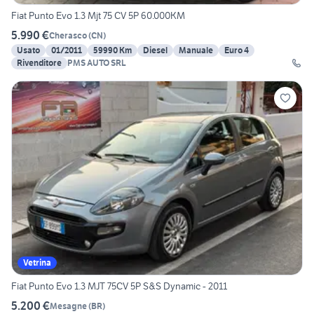
Fiat Punto Evo 1.3 Mjt 75 CV 5P 60.000KM
5.990 €
Cherasco
(
CN
)
Usato
01/2011
59990 Km
Diesel
Manuale
Euro 4
Rivenditore
PMS AUTO SRL
Vetrina
Fiat Punto Evo 1.3 MJT 75CV 5P S&S Dynamic - 2011
5.200 €
Mesagne
(
BR
)