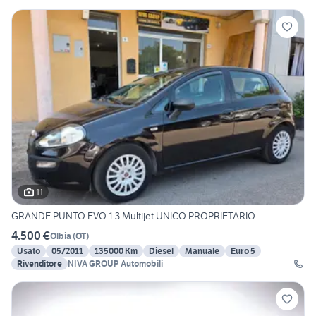
11
GRANDE PUNTO EVO 1.3 Multijet UNICO PROPRIETARIO
4.500 €
Olbia
(
OT
)
Usato
05/2011
135000 Km
Diesel
Manuale
Euro 5
Rivenditore
NIVA GROUP Automobili