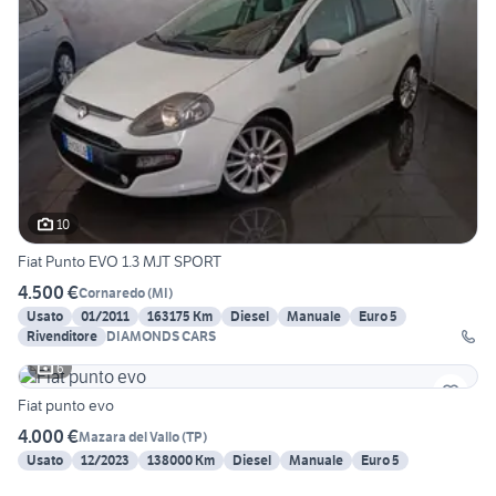
10
Fiat Punto EVO 1.3 MJT SPORT
4.500 €
Cornaredo
(
MI
)
Usato
01/2011
163175 Km
Diesel
Manuale
Euro 5
Rivenditore
DIAMONDS CARS
6
Fiat punto evo
4.000 €
Mazara del Vallo
(
TP
)
Usato
12/2023
138000 Km
Diesel
Manuale
Euro 5