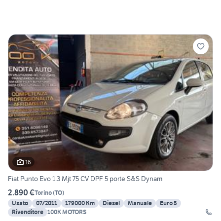
16
Fiat Punto Evo 1.3 Mjt 75 CV DPF 5 porte S&S Dynam
2.890 €
Torino
(
TO
)
Usato
07/2011
179000 Km
Diesel
Manuale
Euro 5
Rivenditore
100K MOTORS