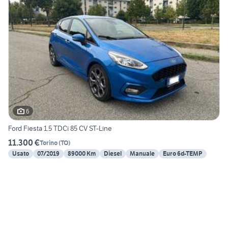
6
Ford Fiesta 1.5 TDCi 85 CV ST-Line
11.300 €
Torino
(
TO
)
Usato
07/2019
89000 Km
Diesel
Manuale
Euro 6d-TEMP