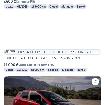
7.600 €
Cerignola
(
FG
)
Usato
01/2019
163000 Km
Diesel
Manuale
Euro 6
6
FORD FIESTA 1.0 ECOBOOST 100 CV 5P. ST-LINE-2019
11.000 €
Castel San Pietro Terme
(
BO
)
Usato
11/2019
63000 Km
Benzina
Manuale
Euro 6