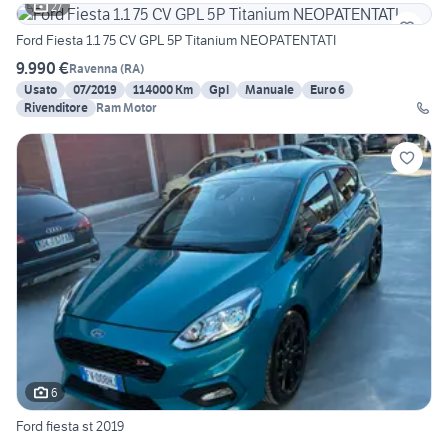
27
Ford Fiesta 1.1 75 CV GPL 5P Titanium NEOPATENTATI
9.990 €
Ravenna
(
RA
)
Usato
07/2019
114000 Km
Gpl
Manuale
Euro 6
Rivenditore
Ram Motor
6
Ford fiesta st 2019