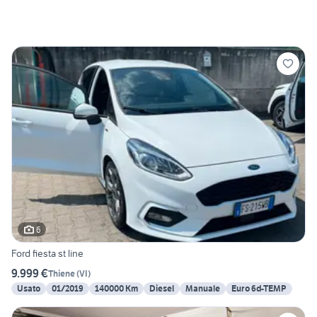
6
Ford fiesta st line
9.999 €
Thiene
(
VI
)
Usato
01/2019
140000 Km
Diesel
Manuale
Euro 6d-TEMP