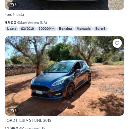
6
Ford Fiesta
9.900 €
Sant'Antimo
(
NA
)
Usato
02/2019
90000 Km
Benzina
Manuale
Euro 6
6
FORD FIESTA ST LINE 2019
11.990 €
Casarano
(
LE
)