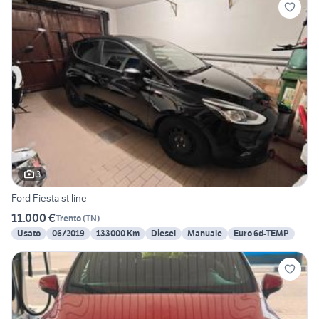
3
Ford Fiesta st line
11.000 €
Trento
(
TN
)
Usato
06/2019
133000 Km
Diesel
Manuale
Euro 6d-TEMP