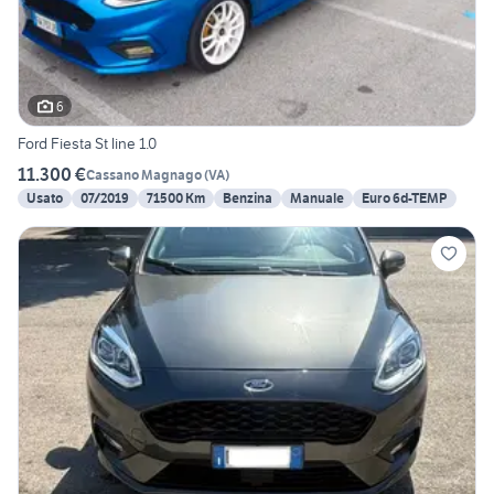
6
Ford Fiesta St line 1.0
11.300 €
Cassano Magnago
(
VA
)
Usato
07/2019
71500 Km
Benzina
Manuale
Euro 6d-TEMP