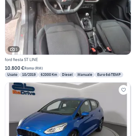
5
ford fiesta ST LINE
10.800 €
Roma
(
RM
)
Usato
10/2019
62000 Km
Diesel
Manuale
Euro 6d-TEMP