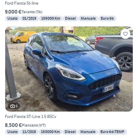
Ford Fiesta St-line
9.000 €
Taranto
(
TA
)
Usato
01/2019
159000 Km
Diesel
Manuale
Euro 6b
6
Ford Fiesta ST-Line 1.5 85Cv
8.500 €
Piansano
(
VT
)
Usato
11/2019
150000 Km
Diesel
Manuale
Euro 6d-TEMP