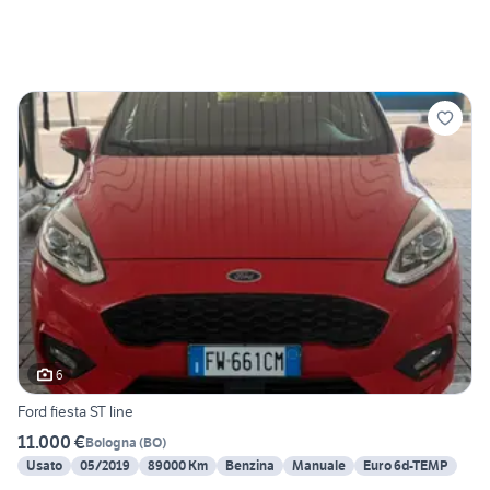
6
Ford fiesta ST line
11.000 €
Bologna
(
BO
)
Usato
05/2019
89000 Km
Benzina
Manuale
Euro 6d-TEMP