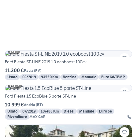
6
Ford Fiesta ST-LINE 2019 1.0 ecoboost 100cv
11.300 €
Pavia
(
PV
)
Usato
02/2019
93550 Km
Benzina
Manuale
Euro 6d-TEMP
25
Ford Fiesta 1.5 EcoBlue 5 porte ST-Line
10.999 €
Andria
(
BT
)
Usato
07/2019
107488 Km
Diesel
Manuale
Euro 6e
Rivenditore
MAX CAR