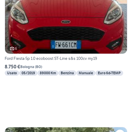
6
Ford Fiesta 5p 1.0 ecoboost ST-Line s&s 100cv my19
8.750 €
Bologna
(
BO
)
Usato
05/2019
89000 Km
Benzina
Manuale
Euro 6d-TEMP