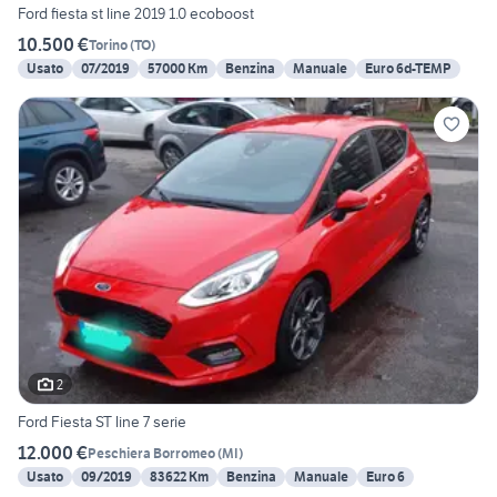
Ford fiesta st line 2019 1.0 ecoboost
10.500 €
Torino
(
TO
)
Usato
07/2019
57000 Km
Benzina
Manuale
Euro 6d-TEMP
2
Ford Fiesta ST line 7 serie
12.000 €
Peschiera Borromeo
(
MI
)
Usato
09/2019
83622 Km
Benzina
Manuale
Euro 6