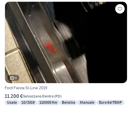
6
Ford Fiesta St-Line 2019
11.200 €
Selvazzano Dentro
(
PD
)
Usato
10/2019
116000 Km
Benzina
Manuale
Euro 6d-TEMP