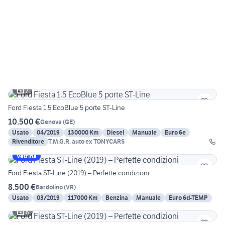
7
Ford Fiesta 1.5 EcoBlue 5 porte ST-Line
10.500 €
Genova
(
GE
)
Usato
04/2019
130000 Km
Diesel
Manuale
Euro 6e
Rivenditore
T.M.G.R. auto ex TONYCARS
Vetrina
Ford Fiesta ST-Line (2019) – Perfette condizioni
8.500 €
Bardolino
(
VR
)
Usato
03/2019
117000 Km
Benzina
Manuale
Euro 6d-TEMP
6