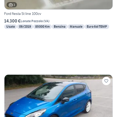
3
Ford fiesta St line 100cv
14.300 €
Lonate Pozzolo
(
VA
)
Usato
09/2019
85000 Km
Benzina
Manuale
Euro 6d-TEMP