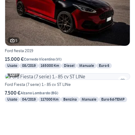
5
Ford fiesta 2019
15.000 €
Cornedo Vicentino
(
VI
)
Usato
08/2019
165000 Km
Diesel
Manuale
Euro 6
5
Ford Fiesta (7 serie) 1.- 85 cv ST LINe
7.500 €
Alzano Lombardo
(
BG
)
Usato
04/2019
117000 Km
Benzina
Manuale
Euro 6d-TEMP