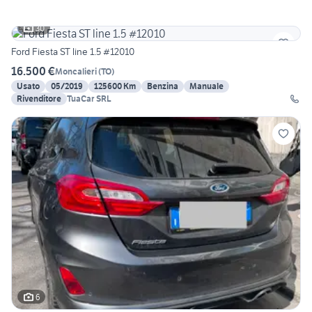
30
Ford Fiesta ST line 1.5 #12010
16.500 €
Moncalieri
(
TO
)
Usato
05/2019
125600 Km
Benzina
Manuale
Rivenditore
TuaCar SRL
6