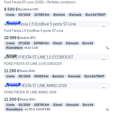
Ford Fiesta ST-Line (2019) – Perfette condizioni
8.500 €
Bardolino
(
VR
)
Usato
03/2019
117000 Km
Benzina
Manuale
Euro 6d-TEMP
Vetrina
Ford Fiesta 1.5 EcoBlue 5 porte ST-Line
10.999 €
Andria
(
BT
)
Usato
07/2019
107488 Km
Diesel
Manuale
Euro 6e
Rivenditore
MAX CAR
6
FORD FIESTA ST-LINE 1.0 ECOBOOST
11.290 €
Roma
(
RM
)
Usato
09/2019
95000 Km
Benzina
Manuale
Euro 6d-TEMP
Vetrina
FORD FIESTA ST LINE ANNO 2019
11.300 €
Roma
(
RM
)
Usato
01/2019
105745 Km
Diesel
Manuale
Euro 6e
Rivenditore
AUTO & CHOPPER