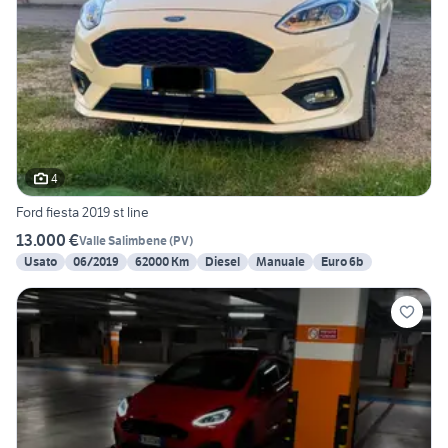
4
Ford fiesta 2019 st line
13.000 €
Valle Salimbene
(
PV
)
Usato
06/2019
62000 Km
Diesel
Manuale
Euro 6b