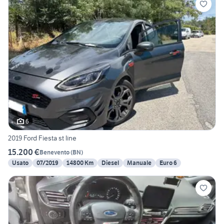
6
2019 Ford Fiesta st line
15.200 €
Benevento
(
BN
)
Usato
07/2019
14800 Km
Diesel
Manuale
Euro 6