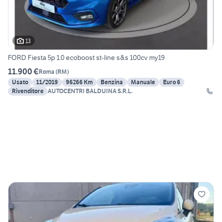
13
FORD Fiesta 5p 1.0 ecoboost st-line s&s 100cv my19
11.900 €
Roma
(
RM
)
Usato
11/2019
96266 Km
Benzina
Manuale
Euro 6
Rivenditore
AUTOCENTRI BALDUINA S.R.L.