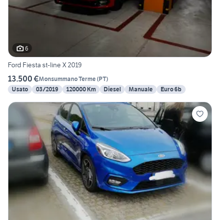
6
Ford Fiesta st-line X 2019
13.500 €
Monsummano Terme
(
PT
)
Usato
03/2019
120000 Km
Diesel
Manuale
Euro 6b