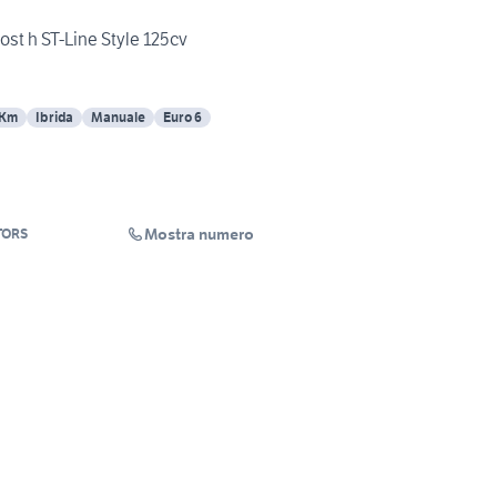
st h ST-Line Style 125cv
 Km
Ibrida
Manuale
Euro 6
Mostra numero
TORS