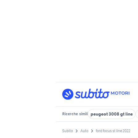
peugeot 3008 gt line
Ricerche
simili
Subito
Auto
ford focus st line 2022