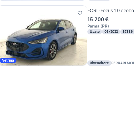
FORD Focus 1.0 ecoboo
15.200 €
Parma
(
PR
)
Usato
09/2022
57389
Vetrina
Rivenditore
FERRARI MO