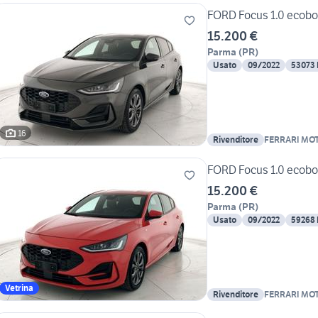
FORD Focus 1.0 ecoboo
15.200 €
Parma
(
PR
)
Usato
09/2022
53073
16
Rivenditore
FERRARI MO
FORD Focus 1.0 ecoboo
15.200 €
Parma
(
PR
)
Usato
09/2022
59268
Vetrina
Rivenditore
FERRARI MO