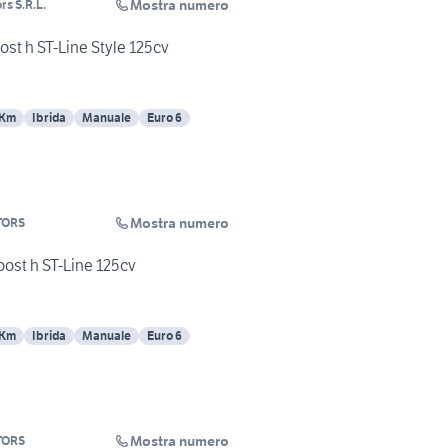
Mostra numero
s S.R.L.
st h ST-Line Style 125cv
 Km
Ibrida
Manuale
Euro 6
Mostra numero
TORS
ost h ST-Line 125cv
 Km
Ibrida
Manuale
Euro 6
Mostra numero
TORS