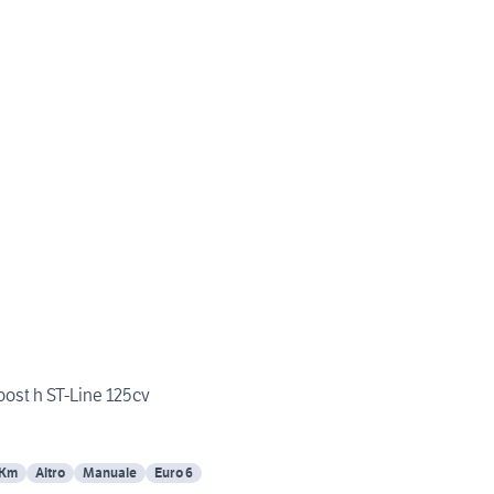
ost h ST-Line 125cv
 Km
Altro
Manuale
Euro 6