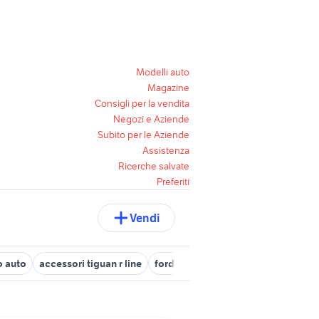
Modelli auto
Magazine
Consigli per la vendita
Negozi e Aziende
Subito per le Aziende
Assistenza
Ricerche salvate
Preferiti
Vendi
o auto
accessori tiguan r line
ford transit cassone
ford taunus 