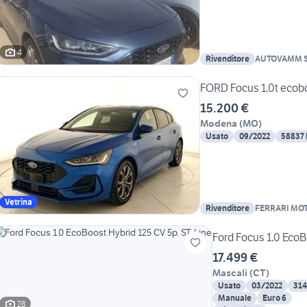
4
Rivenditore
AUTOVAMM S
FORD Focus 1.0t ecobo
15.200 €
Modena
(
MO
)
Usato
09/2022
58837
Vetrina
Rivenditore
FERRARI MO
Ford Focus 1.0 EcoB
17.499 €
Mascali
(
CT
)
Usato
03/2022
31
Manuale
Euro 6
28