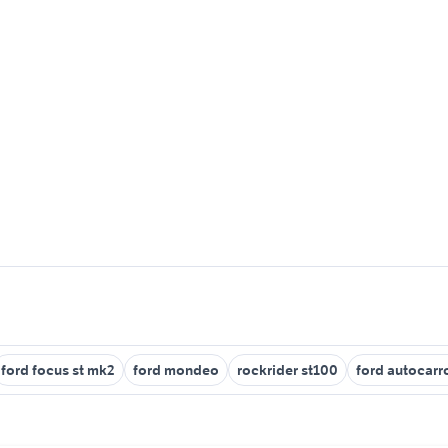
ford focus st mk2
ford mondeo
rockrider st100
ford autocarr