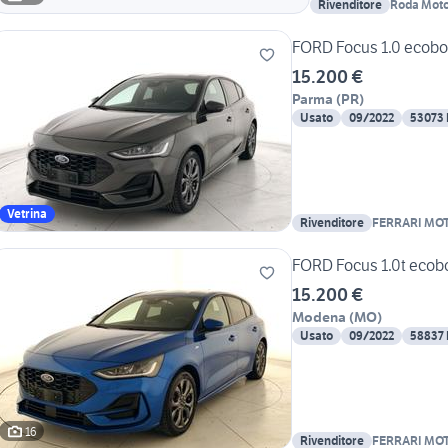
Rivenditore
Roda Motor
FORD Focus 1.0 ecoboo
15.200 €
Parma
(
PR
)
Usato
09/2022
53073
Vetrina
Rivenditore
FERRARI MO
FORD Focus 1.0t ecobo
15.200 €
Modena
(
MO
)
Usato
09/2022
58837
16
Rivenditore
FERRARI MO