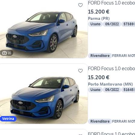
FORD Focus 1.0 ecoboo
15.200 €
Parma
(
PR
)
Usato
09/2022
57389
16
Rivenditore
FERRARI MO
FORD Focus 1.0 ecoboo
15.200 €
Porto Mantovano
(
MN
)
Usato
09/2022
51645
Vetrina
Rivenditore
FERRARI MO
FORD Focus 1.0 ecoboo