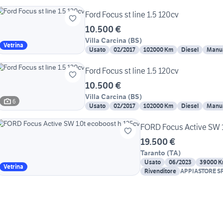
Ford Focus st line 1.5 120cv
10.500 €
Villa Carcina
(
BS
)
Vetrina
Usato
02/2017
102000 Km
Diesel
Manu
Ford Focus st line 1.5 120cv
10.500 €
Villa Carcina
(
BS
)
6
Usato
02/2017
102000 Km
Diesel
Manu
FORD Focus Active SW 1
19.500 €
Taranto
(
TA
)
Usato
06/2023
39000 
Vetrina
Rivenditore
APPIASTORE S