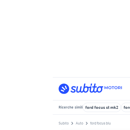
ford focus st mk2
fo
Ricerche
simili
Subito
Auto
ford focus blu