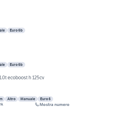
ale
Euro 6b
ale
Euro 6b
.0t ecoboost h 125cv
Km
Altro
Manuale
Euro 6
Mostra numero
PA