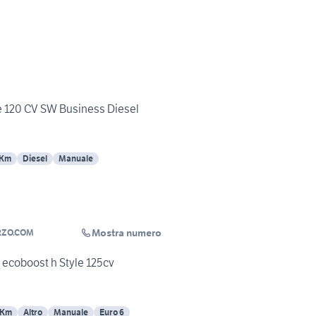
e 120 CV SW Business Diesel
 Km
Diesel
Manuale
Mostra numero
RZO.COM
 ecoboost h Style 125cv
 Km
Altro
Manuale
Euro 6