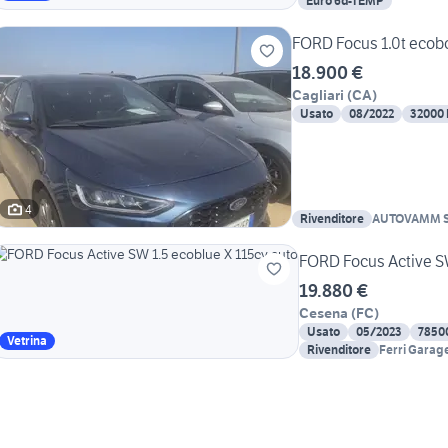
Euro 6d-TEMP
FORD Focus 1.0t ecobo
18.900 €
Cagliari
(
CA
)
Usato
08/2022
32000
4
Rivenditore
AUTOVAMM S
FORD Focus Active SW
19.880 €
Cesena
(
FC
)
Usato
05/2023
7850
Vetrina
Rivenditore
Ferri Garag