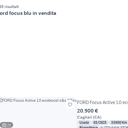
65 risultati
ord focus blu in vendita
FORD Focus Active 1.0 e
20.900 €
Cagliari
(
CA
)
Usato
03/2023
33900 Km
20
Rivenditore
AUTOVAMM STOR