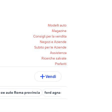
Modelli auto
Magazine
Consigli per la vendita
Negozi e Aziende
Subito per le Aziende
Assistenza
Ricerche salvate
Preferiti
Vendi
s sw auto Roma provincia
ford agnano
lettore blu ray philips
fo