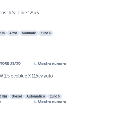
ost h ST-Line 125cv
 Km
Altro
Manuale
Euro 6
Mostra numero
TORE USATO
 1.5 ecoblue X 115cv auto
0 Km
Diesel
Automatico
Euro 6
Mostra numero
e