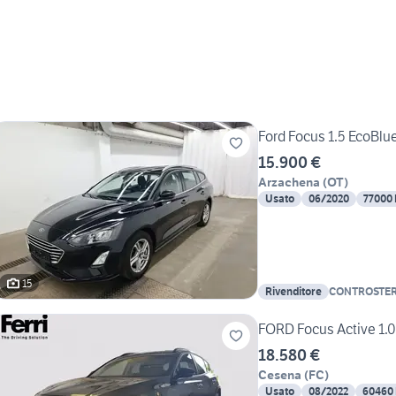
Ford Focus 1.5 EcoBlu
15.900 €
Arzachena
(
OT
)
Usato
06/2020
77000
15
Rivenditore
CONTROSTE
FORD Focus Active 1.0
18.580 €
Cesena
(
FC
)
Usato
08/2022
60460