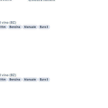
l vino
(
BZ
)
0 Km
Benzina
Manuale
Euro 3
l vino
(
BZ
)
0 Km
Benzina
Manuale
Euro 3