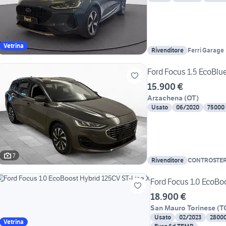
Vetrina
Rivenditore
Ferri Garage
Ford Focus 1.5 EcoBlu
15.900 €
Arzachena
(
OT
)
Usato
06/2020
75000
7
Rivenditore
CONTROSTE
Ford Focus 1.0 EcoBo
18.900 €
San Mauro Torinese
(
T
Usato
02/2023
2800
Vetrina