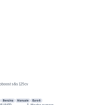
coboost s&s 125cv
Benzina
Manuale
Euro 6
Mostra numero
E USATO