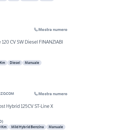
Mostra numero
e 120 CV SW Diesel FINANZIABI
 Km
Diesel
Manuale
Mostra numero
RZO.COM
ost Hybrid 125CV ST-Line X
O
)
0 Km
Mild Hybrid Benzina
Manuale