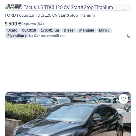
23
FORD Focus 1.5 TDCi 120 CV Start&Stop Titanium
9.500 €
Capurso
(
BA
)
Usato
06/2018
170381 Km
Diesel
Manuale
Euro 6
Rivenditore
Le Car Automobili s.r.l.