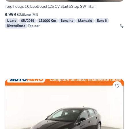
Ford Focus 1.0 EcoBoost 125 CV Start&Stop SW Titan
8.999 €
Milano
(
MI
)
Usato
05/2019
111000 Km
Benzina
Manuale
Euro 6
Rivenditore
Top car