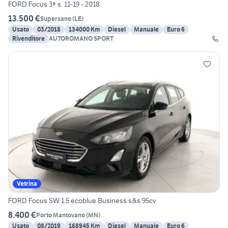
FORD Focus 3ª s. 11-19 - 2018
13.500 €
Supersano
(
LE
)
Usato
03/2018
134000 Km
Diesel
Manuale
Euro 6
Rivenditore
AUTOROMANO SPORT
Vetrina
FORD Focus SW 1.5 ecoblue Business s&s 95cv
8.400 €
Porto Mantovano
(
MN
)
Usato
08/2019
168945 Km
Diesel
Manuale
Euro 6