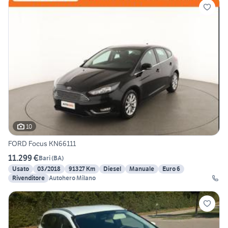
10
FORD Focus KN66111
11.299 €
Bari
(
BA
)
Usato
03/2018
91327 Km
Diesel
Manuale
Euro 6
Rivenditore
Autohero Milano