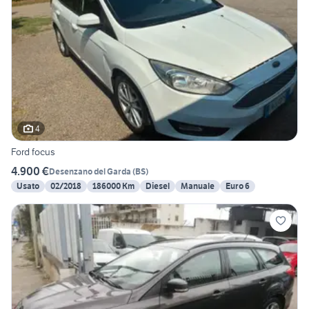
4
Ford focus
4.900 €
Desenzano del Garda
(
BS
)
Usato
02/2018
186000 Km
Diesel
Manuale
Euro 6