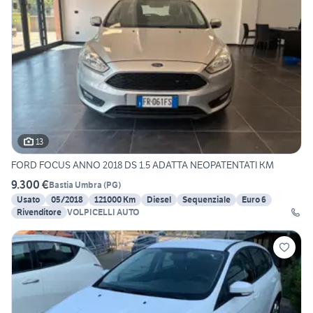
13
FORD FOCUS ANNO 2018 DS 1.5 ADATTA NEOPATENTATI KM
9.300 €
Bastia Umbra
(
PG
)
Usato
05/2018
121000 Km
Diesel
Sequenziale
Euro 6
Rivenditore
VOLPICELLI AUTO