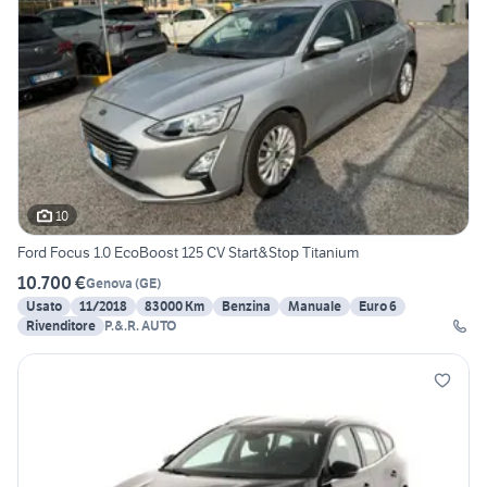
10
Ford Focus 1.0 EcoBoost 125 CV Start&Stop Titanium
10.700 €
Genova
(
GE
)
Usato
11/2018
83000 Km
Benzina
Manuale
Euro 6
Rivenditore
P.&.R. AUTO