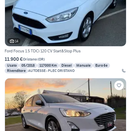
14
Ford Focus 1.5 TDCi 120 CV Start&Stop Plus
11.900 €
Oristano
(
OR
)
Usato
05/2018
117000 Km
Diesel
Manuale
Euro 6e
Rivenditore
AUTOESSE - PLEC ORISTANO