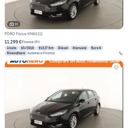
10
FORD Focus KN66111
11.299 €
Firenze
(
FI
)
Usato
03/2018
91327 Km
Diesel
Manuale
Euro 6
Rivenditore
Autohero Firenze