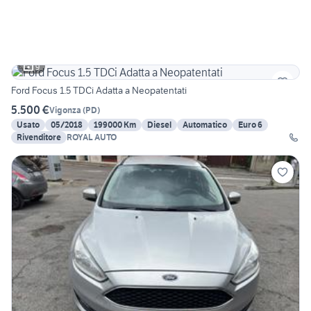
9
Ford Focus 1.5 TDCi Adatta a Neopatentati
5.500 €
Vigonza
(
PD
)
Usato
05/2018
199000 Km
Diesel
Automatico
Euro 6
Rivenditore
ROYAL AUTO