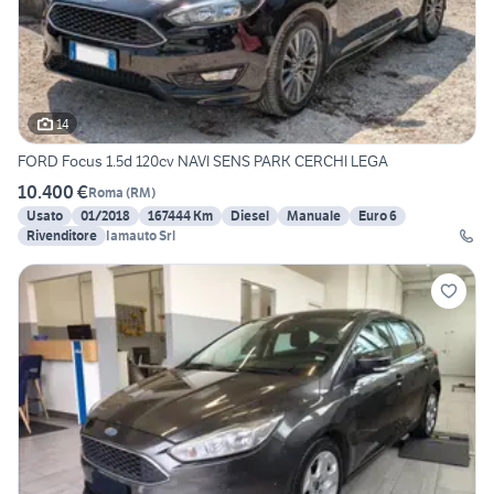
14
FORD Focus 1.5d 120cv NAVI SENS PARK CERCHI LEGA
10.400 €
Roma
(
RM
)
Usato
01/2018
167444 Km
Diesel
Manuale
Euro 6
Rivenditore
Iamauto Srl