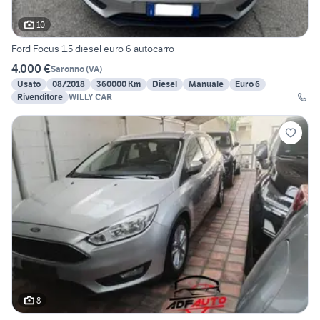
10
Ford Focus 1.5 diesel euro 6 autocarro
4.000 €
Saronno
(
VA
)
Usato
08/2018
360000 Km
Diesel
Manuale
Euro 6
Rivenditore
WILLY CAR
8