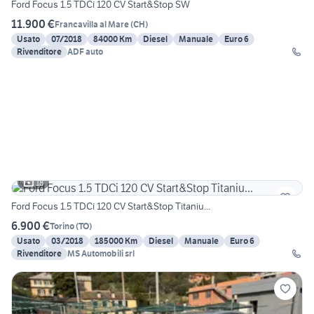
Ford Focus 1.5 TDCi 120 CV Start&Stop SW
11.900 €
Francavilla al Mare
(
CH
)
Usato
07/2018
84000 Km
Diesel
Manuale
Euro 6
Rivenditore
ADF auto
18
Ford Focus 1.5 TDCi 120 CV Start&Stop Titaniu...
6.900 €
Torino
(
TO
)
Usato
03/2018
185000 Km
Diesel
Manuale
Euro 6
Rivenditore
MS Automobili srl