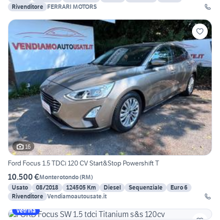
Rivenditore
FERRARI MOTORS
16
Ford Focus 1.5 TDCi 120 CV Start&Stop Powershift T
10.500 €
Monterotondo
(
RM
)
Usato
08/2018
124505 Km
Diesel
Sequenziale
Euro 6
Rivenditore
Vendiamoautousate.it
Vetrina