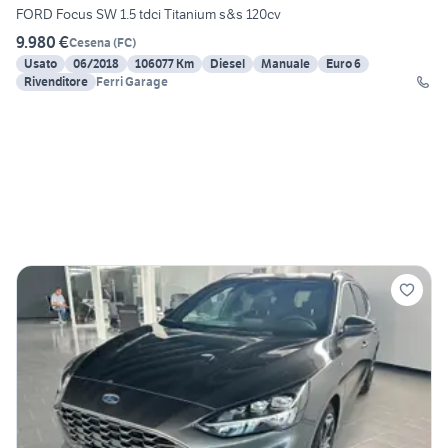
FORD Focus SW 1.5 tdci Titanium s&s 120cv
9.980 €
Cesena
(
FC
)
Usato
06/2018
106077 Km
Diesel
Manuale
Euro 6
Rivenditore
Ferri Garage