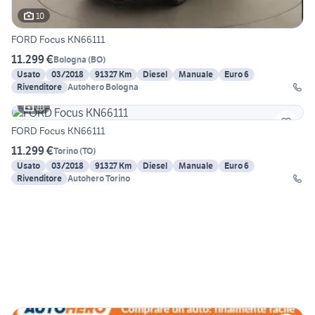
10
FORD Focus KN66111
11.299 €
Bologna
(
BO
)
Usato
03/2018
91327 Km
Diesel
Manuale
Euro 6
Rivenditore
Autohero Bologna
10
FORD Focus KN66111
11.299 €
Torino
(
TO
)
Usato
03/2018
91327 Km
Diesel
Manuale
Euro 6
Rivenditore
Autohero Torino