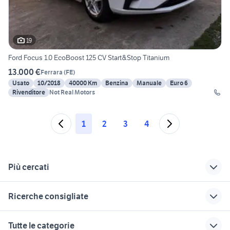
19
Ford Focus 1.0 EcoBoost 125 CV Start&Stop Titanium
13.000 €
Ferrara
(
FE
)
Usato
10/2018
40000 Km
Benzina
Manuale
Euro 6
Rivenditore
Not Real Motors
1
2
3
4
Più cercati
Correlati
Richerche simili
Suggerimenti
Ricerche consigliate
portapacchi ford
ammortizzatori ford
ford focus active
ecosport
focus
2018
auto Puglia
golf 8 gti
Tutte le categorie
focus libri riviste
ford focus titanium
auto Napoli