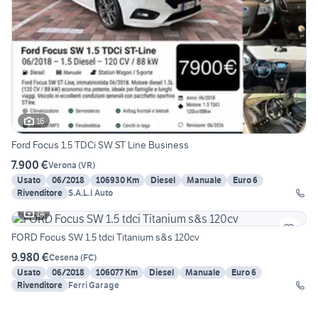
16
Ford Focus 1.5 TDCi SW ST Line Business
7.900 €
Verona
(
VR
)
Usato
06/2018
106930 Km
Diesel
Manuale
Euro 6
Rivenditore
S.A.L.I Auto
14
FORD Focus SW 1.5 tdci Titanium s&s 120cv
9.980 €
Cesena
(
FC
)
Usato
06/2018
106077 Km
Diesel
Manuale
Euro 6
Rivenditore
Ferri Garage