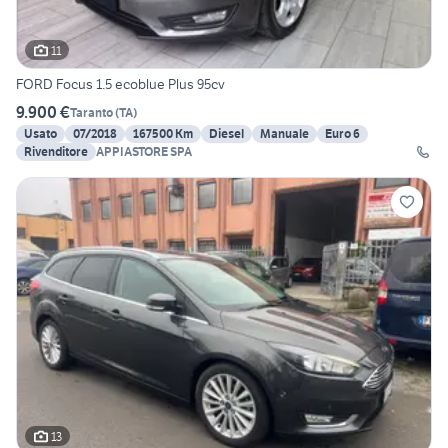
11
FORD Focus 1.5 ecoblue Plus 95cv
9.900 €
Taranto
(
TA
)
Usato
07/2018
167500 Km
Diesel
Manuale
Euro 6
Rivenditore
APPIASTORE SPA
13