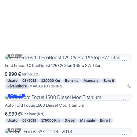
26
Ford Focus 1.0 EcoBoost 125 CV Start&Stop SW Titan
9.990 €
Torino
(
TO
)
Usato
03/2018
130000 Km
Benzina
Manuale
Euro 6
Rivenditore
MAK AUTO TORINO
Vetrina
Auto Ford Focus 1500 Diesel Mod Titanium
6.999 €
Riccione
(
RN
)
Usato
05/2018
175000 Km
Diesel
Manuale
Euro 5
11