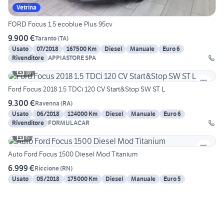
Vetrina
FORD Focus 1.5 ecoblue Plus 95cv
9.900 €
Taranto
(
TA
)
Usato
07/2018
167500 Km
Diesel
Manuale
Euro 6
Rivenditore
APPIASTORE SPA
18
Ford Focus 2018 1.5 TDCi 120 CV Start&Stop SW ST L
9.300 €
Ravenna
(
RA
)
Usato
06/2018
124000 Km
Diesel
Manuale
Euro 6
Rivenditore
FORMULACAR
6
Auto Ford Focus 1500 Diesel Mod Titanium
6.999 €
Riccione
(
RN
)
Usato
05/2018
175000 Km
Diesel
Manuale
Euro 5