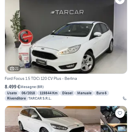
21
Ford Focus 1.5 TDCi 120 CV Plus - Berlina
8.499 €
Mesagne
(
BR
)
Usato
06/2018
119844 Km
Diesel
Manuale
Euro 6
Rivenditore
TARCAR S.R.L.