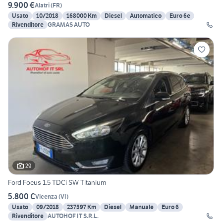
9.900 €
Alatri
(
FR
)
Usato
10/2018
168000 Km
Diesel
Automatico
Euro 6e
Rivenditore
GRAMAS AUTO
29
Ford Focus 1.5 TDCi SW Titanium
5.800 €
Vicenza
(
VI
)
Usato
09/2018
237597 Km
Diesel
Manuale
Euro 6
Rivenditore
AUTOHOF IT S.R.L.