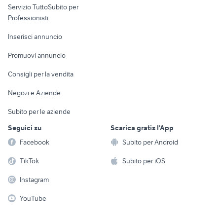
Servizio TuttoSubito per
persona
Informatica
Animali
Professionisti
Arredamento e
Console e
Accessori per
Casalinghi
Inserisci annuncio
Videogiochi
animali
Elettrodomestici
Promuovi annuncio
Audio/Video
Musica e Film
Giardino e Fai da te
Consigli per la vendita
Fotografia
Libri e Riviste
Abbigliamento e
Negozi e Aziende
Telefonia
Strumenti Musicali
Accessori
Subito per le aziende
Sports
Tutto per i bambini
Seguici su
Scarica gratis l'App
Biciclette
Facebook
Subito per Android
Collezionismo
TikTok
Subito per iOS
Instagram
YouTube