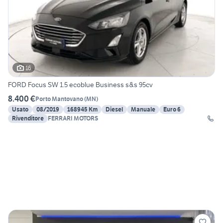
16
FORD Focus SW 1.5 ecoblue Business s&s 95cv
8.400 €
Porto Mantovano
(
MN
)
Usato
08/2019
168945 Km
Diesel
Manuale
Euro 6
Rivenditore
FERRARI MOTORS