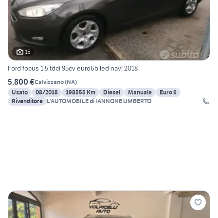
15
Ford focus 1.5 tdci 95cv euro6b led navi 2018
5.800 €
Calvizzano
(
NA
)
Usato
08/2018
198555 Km
Diesel
Manuale
Euro 6
Rivenditore
L'AUTOMOBILE di IANNONE UMBERTO