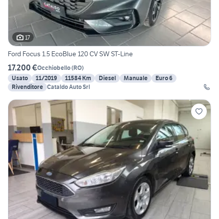
17
Ford Focus 1.5 EcoBlue 120 CV SW ST-Line
17.200 €
Occhiobello
(
RO
)
Usato
11/2019
11584 Km
Diesel
Manuale
Euro 6
Rivenditore
Cataldo Auto Srl