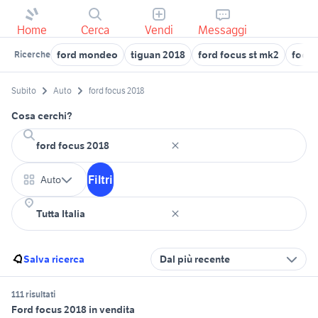
Home
Cerca
Vendi
Messaggi
ford mondeo
tiguan 2018
ford focus st mk2
focus
Ricerche
Subito
Auto
ford focus 2018
Cosa cerchi?
Filtri
Auto
Salva ricerca
Dal più recente
111 risultati
Ford focus 2018 in vendita