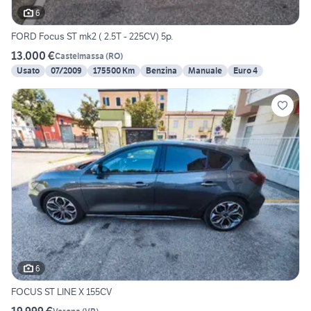
6
FORD Focus ST mk2 ( 2.5T - 225CV) 5p.
13.000 €
Castelmassa
(
RO
)
Usato
07/2009
175500 Km
Benzina
Manuale
Euro 4
6
FOCUS ST LINE X 155CV