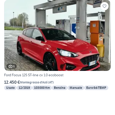
6
Ford Focus 125 ST-line cv 1.0 ecoboost
12.450 €
Montegrosso d'Asti
(
AT
)
Usato
12/2019
103000 Km
Benzina
Manuale
Euro 6d-TEMP