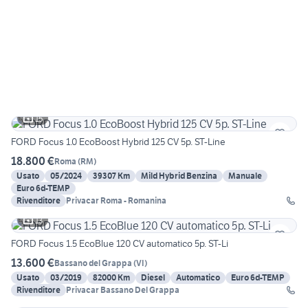
15
FORD Focus 1.0 EcoBoost Hybrid 125 CV 5p. ST-Line
18.800 €
Roma
(
RM
)
Usato
05/2024
39307 Km
Mild Hybrid Benzina
Manuale
Euro 6d-TEMP
Rivenditore
Privacar Roma - Romanina
13
FORD Focus 1.5 EcoBlue 120 CV automatico 5p. ST-Li
13.600 €
Bassano del Grappa
(
VI
)
Usato
03/2019
82000 Km
Diesel
Automatico
Euro 6d-TEMP
Rivenditore
Privacar Bassano Del Grappa