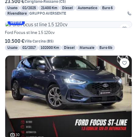
23.500 €
Corigliano-Rossano
(
CS
)
Usato
02/2025
21400 Km
Diesel
Automatico
Euro 6
Rivenditore
GRUPPO AVERSENTE
Vetrina
Ford Focus st line 1.5 120cv
10.500 €
Villa Carcina
(
BS
)
Usato
02/2017
102000 Km
Diesel
Manuale
Euro 6b
30