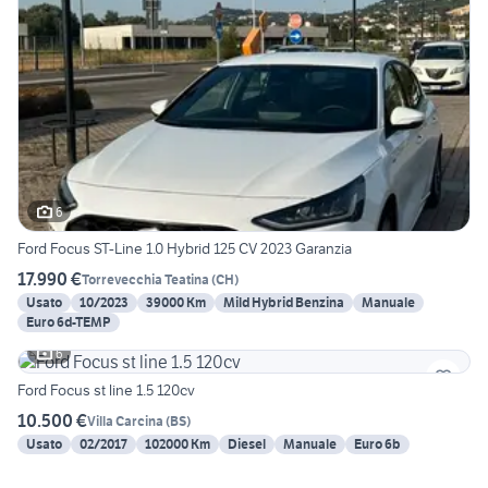
6
Ford Focus ST-Line 1.0 Hybrid 125 CV 2023 Garanzia
17.990 €
Torrevecchia Teatina
(
CH
)
Usato
10/2023
39000 Km
Mild Hybrid Benzina
Manuale
Euro 6d-TEMP
6
Ford Focus st line 1.5 120cv
10.500 €
Villa Carcina
(
BS
)
Usato
02/2017
102000 Km
Diesel
Manuale
Euro 6b