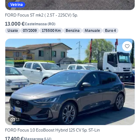
Vetrina
FORD Focus ST mk2 ( 2.5T - 225CV) 5p.
13.000 €
Castelmassa
(
RO
)
Usato
07/2009
175500 Km
Benzina
Manuale
Euro 4
13
FORD Focus 1.0 EcoBoost Hybrid 125 CV 5p. ST-Lin
17.400 €
Massarosa
(
LU
)