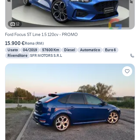
12
Ford Focus ST Line 1.5 120cv - PROMO
15.900 €
Roma
(
RM
)
Usato
04/2019
57600 Km
Diesel
Automatico
Euro 6
Rivenditore
SFR MOTORS S.R.L