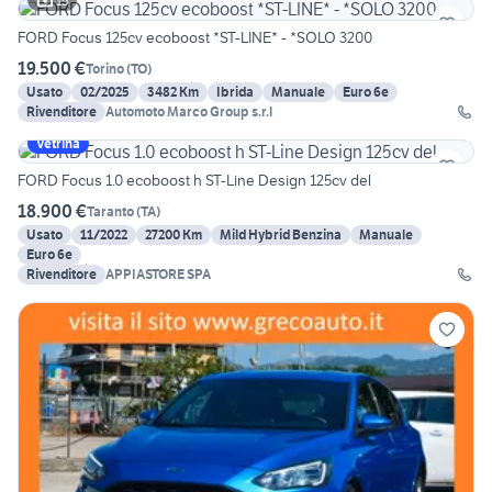
15
FORD Focus 125cv ecoboost *ST-LINE* - *SOLO 3200
19.500 €
Torino
(
TO
)
Usato
02/2025
3482 Km
Ibrida
Manuale
Euro 6e
Rivenditore
Automoto Marco Group s.r.l
Vetrina
FORD Focus 1.0 ecoboost h ST-Line Design 125cv del
18.900 €
Taranto
(
TA
)
Usato
11/2022
27200 Km
Mild Hybrid Benzina
Manuale
Euro 6e
Rivenditore
APPIASTORE SPA