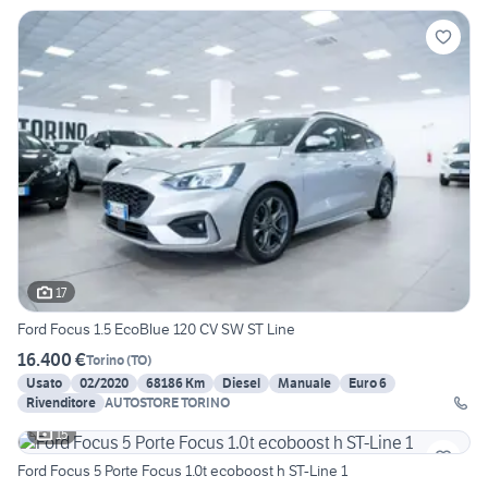
17
Ford Focus 1.5 EcoBlue 120 CV SW ST Line
16.400 €
Torino
(
TO
)
Usato
02/2020
68186 Km
Diesel
Manuale
Euro 6
Rivenditore
AUTOSTORE TORINO
15
Ford Focus 5 Porte Focus 1.0t ecoboost h ST-Line 1