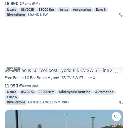
18.890 €
Roma
(
RM
)
Usato
03/2025
31000 Km
Ibrida
Automatico
Euro 6
Rivenditore
BRAND NEW
14
Ford Focus 1.0 EcoBoost Hybrid 155 CV SW ST-Line X
11.990 €
Roma
(
RM
)
Usato
05/2023
99000 Km
Mild Hybrid Benzina
Automatico
Euro 6
Rivenditore
AUTO DE ANGELIS MIRKO