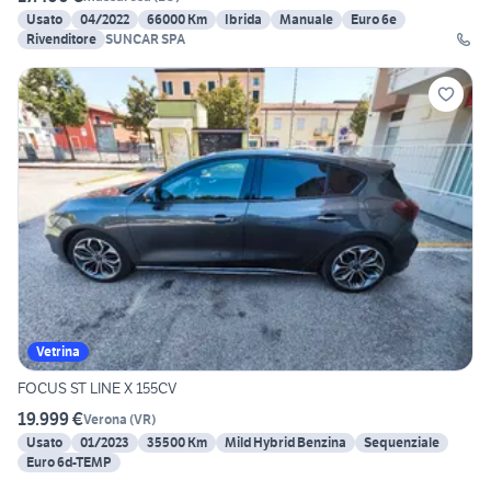
Usato
04/2022
66000 Km
Ibrida
Manuale
Euro 6e
Rivenditore
SUNCAR SPA
Vetrina
FOCUS ST LINE X 155CV
19.999 €
Verona
(
VR
)
Usato
01/2023
35500 Km
Mild Hybrid Benzina
Sequenziale
Euro 6d-TEMP