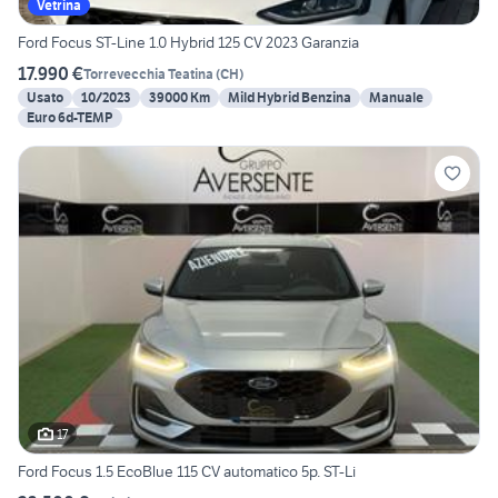
Vetrina
Ford Focus ST-Line 1.0 Hybrid 125 CV 2023 Garanzia
17.990 €
Torrevecchia Teatina
(
CH
)
Usato
10/2023
39000 Km
Mild Hybrid Benzina
Manuale
Euro 6d-TEMP
17
Ford Focus 1.5 EcoBlue 115 CV automatico 5p. ST-Li