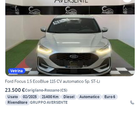
Vetrina
Ford Focus 1.5 EcoBlue 115 CV automatico 5p. ST-Li
23.500 €
Corigliano-Rossano
(
CS
)
Usato
02/2025
21400 Km
Diesel
Automatico
Euro 6
Rivenditore
GRUPPO AVERSENTE