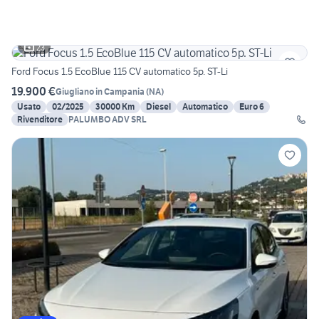
23
Ford Focus 1.5 EcoBlue 115 CV automatico 5p. ST-Li
19.900 €
Giugliano in Campania
(
NA
)
Usato
02/2025
30000 Km
Diesel
Automatico
Euro 6
Rivenditore
PALUMBO ADV SRL