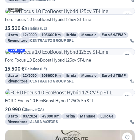
16
Ford Focus 1.0 EcoBoost Hybrid 125cv ST-Line
15.500 €
Galatina
(
LE
)
Usato
12/2020
105600 Km
Ibrida
Manuale
Euro 6d-TEMP
Rivenditore
CENTRAUTO GROUP SRL
Vetrina
Ford Focus 1.0 EcoBoost Hybrid 125cv ST-Line
15.500 €
Galatina
(
LE
)
Usato
12/2020
105600 Km
Ibrida
Manuale
Euro 6d-TEMP
Rivenditore
CENTRAUTO GROUP SRL
FORD Focus 1.0 EcoBoost Hybrid 125CV 5p.ST L.
20.990 €
Sinnai
(
CA
)
Usato
03/2024
49000 Km
Ibrida
Manuale
Euro 6e
Rivenditore
ALMIA MOTORS