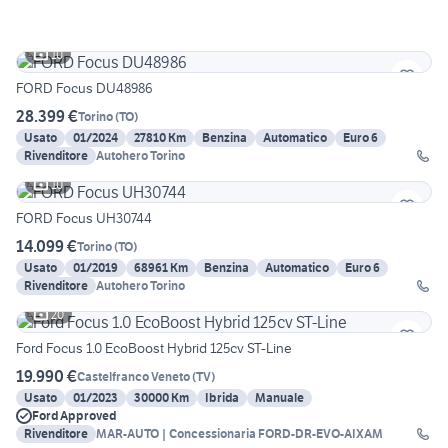
10
FORD Focus DU48986
28.399 €
Torino
(
TO
)
Usato
01/2024
27810 Km
Benzina
Automatico
Euro 6
Rivenditore
Autohero Torino
10
FORD Focus UH30744
14.099 €
Torino
(
TO
)
Usato
01/2019
68961 Km
Benzina
Automatico
Euro 6
Rivenditore
Autohero Torino
20
Ford Focus 1.0 EcoBoost Hybrid 125cv ST-Line
19.990 €
Castelfranco Veneto
(
TV
)
Usato
01/2023
30000 Km
Ibrida
Manuale
Ford Approved
Rivenditore
MAR-AUTO | Concessionaria FORD-DR-EVO-AIXAM