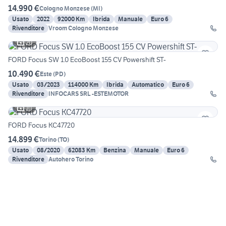
14.990 €
Cologno Monzese
(
MI
)
Usato
2022
92000 Km
Ibrida
Manuale
Euro 6
Rivenditore
Vroom Cologno Monzese
20
FORD Focus SW 1.0 EcoBoost 155 CV Powershift ST-
10.490 €
Este
(
PD
)
Usato
03/2023
114000 Km
Ibrida
Automatico
Euro 6
Rivenditore
INFOCARS SRL -ESTEMOTOR
10
FORD Focus KC47720
14.899 €
Torino
(
TO
)
Usato
08/2020
62083 Km
Benzina
Manuale
Euro 6
Rivenditore
Autohero Torino