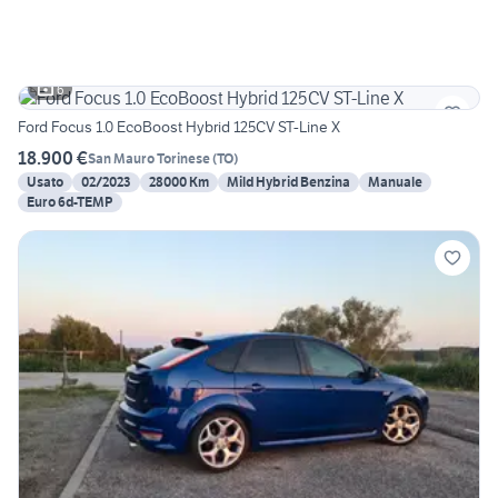
6
Ford Focus 1.0 EcoBoost Hybrid 125CV ST-Line X
18.900 €
San Mauro Torinese
(
TO
)
Usato
02/2023
28000 Km
Mild Hybrid Benzina
Manuale
Euro 6d-TEMP