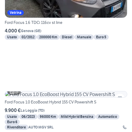
Vetrina
Ford Focus 1.6 TDCi 116cv st line
4.000 €
Genova
(
GE
)
Usato
02/2012
200000 Km
Diesel
Manuale
Euro 5
15
Ford Focus 1.0 EcoBoost Hybrid 155 CV Powershift S
9.900 €
La Loggia
(
TO
)
Usato
06/2023
96000 Km
Mild Hybrid Benzina
Automatico
Euro 6
Rivenditore
AUTO MGV SRL