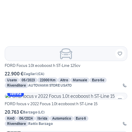
FORD Focus 1.0t ecoboost h ST-Line 125cv
22.900 €
Cagliari
(
CA
)
Usato
05/2023
22000 Km
Altro
Manuale
Euro 6e
Rivenditore
AUTOVAMM STORE USATO
Vetrina
FORD focus v 2022 Focus 1.0t ecoboost h ST-Line 15
20.763 €
Barzago
(
LC
)
Km0
06/2024
Ibrida
Automatico
Euro 6
Rivenditore
Rattix Barzago