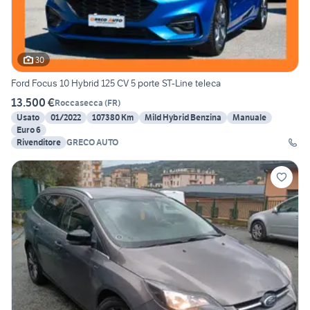
30
Ford Focus 10 Hybrid 125 CV 5 porte ST-Line teleca
13.500 €
Roccasecca
(
FR
)
Usato
01/2022
107380 Km
Mild Hybrid Benzina
Manuale
Euro 6
Rivenditore
GRECO AUTO