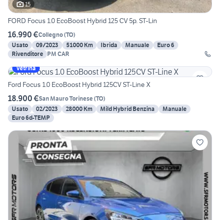
15
FORD Focus 1.0 EcoBoost Hybrid 125 CV 5p. ST-Lin
16.990 €
Collegno
(
TO
)
Usato
09/2023
51000 Km
Ibrida
Manuale
Euro 6
Rivenditore
PM CAR
Vetrina
Ford Focus 1.0 EcoBoost Hybrid 125CV ST-Line X
18.900 €
San Mauro Torinese
(
TO
)
Usato
02/2023
28000 Km
Mild Hybrid Benzina
Manuale
Euro 6d-TEMP