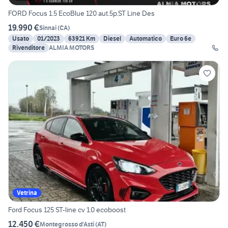
FORD Focus 1.5 EcoBlue 120 aut.5p.ST Line Des
19.990 €
Sinnai
(
CA
)
Usato
01/2023
63921 Km
Diesel
Automatico
Euro 6e
Rivenditore
ALMIA MOTORS
Vetrina
Ford Focus 125 ST-line cv 1.0 ecoboost
12.450 €
Montegrosso d'Asti
(
AT
)