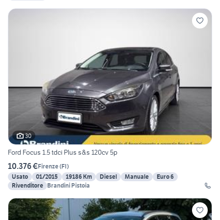
30
Ford Focus 1.5 tdci Plus s&s 120cv 5p
10.376 €
Firenze
(
FI
)
Usato
01/2015
19186 Km
Diesel
Manuale
Euro 6
Rivenditore
Brandini Pistoia