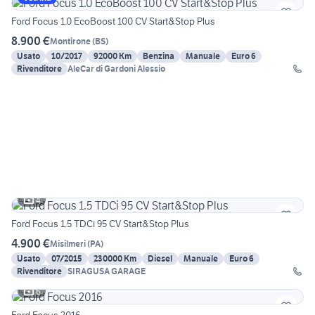
Ford Focus 1.0 EcoBoost 100 CV Start&Stop Plus
8.900 €
Montirone
(
BS
)
Usato
10/2017
92000 Km
Benzina
Manuale
Euro 6
Rivenditore
AleCar di Gardoni Alessio
4
Ford Focus 1.5 TDCi 95 CV Start&Stop Plus
4.900 €
Misilmeri
(
PA
)
Usato
07/2015
230000 Km
Diesel
Manuale
Euro 6
Rivenditore
SIRAGUSA GARAGE
6