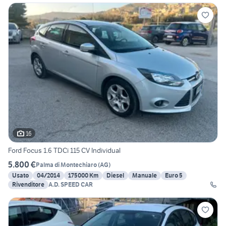
16
Ford Focus 1.6 TDCi 115 CV Individual
5.800 €
Palma di Montechiaro
(
AG
)
Usato
04/2014
175000 Km
Diesel
Manuale
Euro 5
Rivenditore
A.D. SPEED CAR