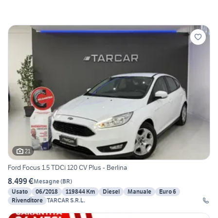
21
Ford Focus 1.5 TDCi 120 CV Plus - Berlina
8.499 €
Mesagne
(
BR
)
Usato
06/2018
119844 Km
Diesel
Manuale
Euro 6
Rivenditore
TARCAR S.R.L.