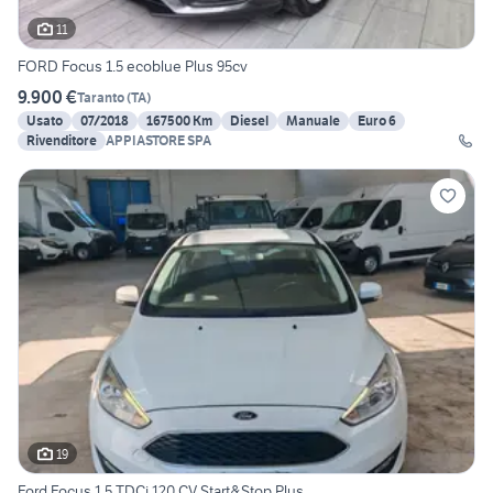
11
FORD Focus 1.5 ecoblue Plus 95cv
9.900 €
Taranto
(
TA
)
Usato
07/2018
167500 Km
Diesel
Manuale
Euro 6
Rivenditore
APPIASTORE SPA
19
Ford Focus 1.5 TDCi 120 CV Start&Stop Plus