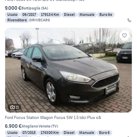
9.000 €
Battipaglia
(
SA
)
Usato
09/2017
179134 Km
Diesel
Manuale
Euro 6e
Rivenditore
DRIVECARS
15
Ford Focus Station Wagon Focus SW 1.5 tdci Plus s&
6.900 €
Mogliano Veneto
(
TV
)
Usato
07/2015
174300 Km
Diesel
Manuale
Euro 6