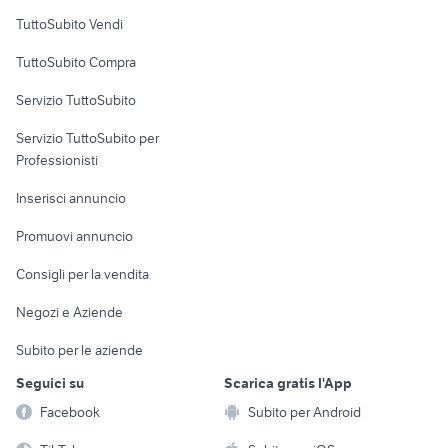
Case vacanza
TuttoSubito Vendi
Uffici e Locali
TuttoSubito Compra
commerciali
Servizio TuttoSubito
elettronica
per la casa e la
sports e hobby
Servizio TuttoSubito per
persona
Informatica
Animali
Professionisti
Arredamento e
Console e
Accessori per
Casalinghi
Inserisci annuncio
Videogiochi
animali
Elettrodomestici
Promuovi annuncio
Audio/Video
Musica e Film
Giardino e Fai da te
Consigli per la vendita
Fotografia
Libri e Riviste
Abbigliamento e
Negozi e Aziende
Telefonia
Strumenti Musicali
Accessori
Subito per le aziende
Sports
Tutto per i bambini
Seguici su
Scarica gratis l'App
Biciclette
Facebook
Subito per Android
Collezionismo