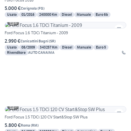
Ford Focus 2016
5.000 €
Cerignola
(
FG
)
Usato
01/2016
240000 Km
Diesel
Manuale
Euro 6b
8
Ford Focus 1.6 TDCi Titanium - 2009
2.990 €
Canicattini Bagni
(
SR
)
Usato
08/2009
343257 Km
Diesel
Manuale
Euro 5
Rivenditore
AUTO CANAIMA
7
Ford Focus 1.5 TDCi 120 CV Start&Stop SW Plus
5.800 €
Roma
(
RM
)