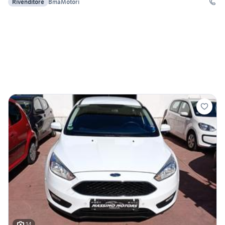
Rivenditore
BmaMotori
14