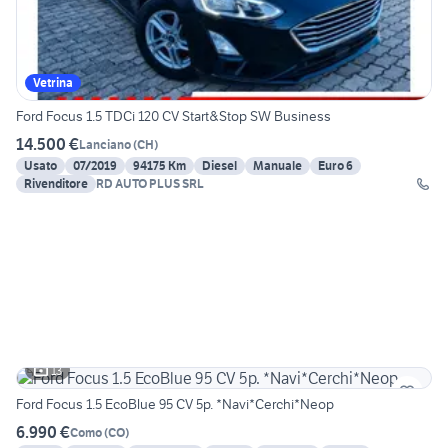
Vetrina
Ford Focus 1.5 TDCi 120 CV Start&Stop SW Business
14.500 €
Lanciano
(
CH
)
Usato
07/2019
94175 Km
Diesel
Manuale
Euro 6
Rivenditore
RD AUTO PLUS SRL
13
Ford Focus 1.5 EcoBlue 95 CV 5p. *Navi*Cerchi*Neop
6.990 €
Como
(
CO
)