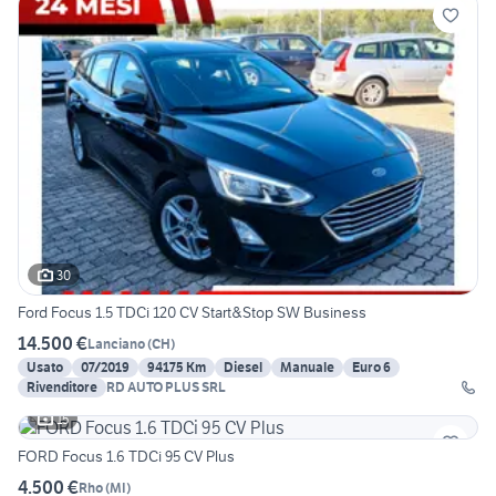
30
Ford Focus 1.5 TDCi 120 CV Start&Stop SW Business
14.500 €
Lanciano
(
CH
)
Usato
07/2019
94175 Km
Diesel
Manuale
Euro 6
Rivenditore
RD AUTO PLUS SRL
15
FORD Focus 1.6 TDCi 95 CV Plus
4.500 €
Rho
(
MI
)