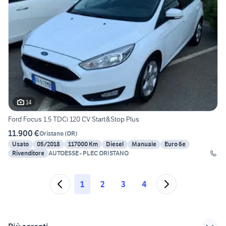
14
Ford Focus 1.5 TDCi 120 CV Start&Stop Plus
11.900 €
Oristano
(
OR
)
Usato
05/2018
117000 Km
Diesel
Manuale
Euro 6e
Rivenditore
AUTOESSE - PLEC ORISTANO
1
2
3
4