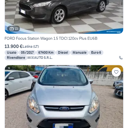
13
FORD Focus Station Wagon 1.5 TDCI 120cv Plus EU6B
13.900 €
Latina
(
LT
)
Usato
05/2017
67400 Km
Diesel
Manuale
Euro 6
Rivenditore
MIXAUTO S.R.L.