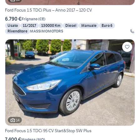
Ford Focus 1.5 TDCi Plus – Anno 2017 – 120 CV
6.790 €
Frignano
(
CE
)
Usato
11/2017
130000 Km
Diesel
Manuale
Euro 6
Rivenditore
MASSIMOMOTORS
14
Ford Focus 1.5 TDCi 95 CV Start&Stop SW Plus
7.400 €
Modena
(
MO
)