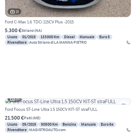
19
Ford C-Max 1.6 TDCi 115CV Plus -2015
5.300 €
Striano
(
NA
)
Usato
01/2015
133000 Km
Diesel
Manuale
Euro 5
Rivenditore
Auto Striano di LA MANNA PIETRO
25
Ford Focus ST-Line Ultra 1.5 150CV KIT-ST straFULL
21.500 €
Patti
(
ME
)
Usato
05/2019
90500 Km
Benzina
Manuale
Euro 6e
Rivenditore
MAGISTROAUTO.com