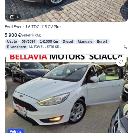
14
Ford Focus 1.6 TDCi 115 CV Plus
5.900 €
Velletri
(
RM
)
Usato
03/2014
141000 Km
Diesel
Manuale
Euro 5
Rivenditore
AUTOVELLETRI SRL
Vetrina