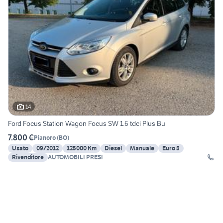
14
Ford Focus Station Wagon Focus SW 1.6 tdci Plus Bu
7.800 €
Pianoro
(
BO
)
Usato
09/2012
125000 Km
Diesel
Manuale
Euro 5
Rivenditore
AUTOMOBILI PRESI