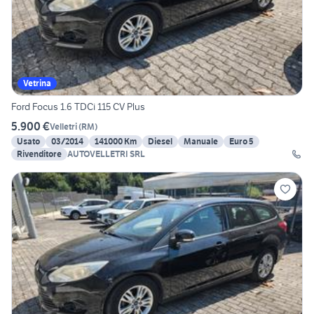
Vetrina
Ford Focus 1.6 TDCi 115 CV Plus
5.900 €
Velletri
(
RM
)
Usato
03/2014
141000 Km
Diesel
Manuale
Euro 5
Rivenditore
AUTOVELLETRI SRL