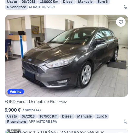
Usato
06/2018
130000 Km
Diesel
Manuale
Euro 6
Rivenditore
ALIMOTORS SRL
Vetrina
FORD Focus 1.5 ecoblue Plus 95cv
9.900 €
Taranto
(
TA
)
Usato
07/2018
167500 Km
Diesel
Manuale
Euro 6
Rivenditore
APPIASTORE SPA
17