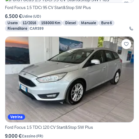
Ford Focus 1.5 TDCi 95 CV Start&Stop SW Plus
6.500 €
Udine
(
UD
)
Usato
12/2016
158000 Km
Diesel
Manuale
Euro 6
Rivenditore
CARS99
Vetrina
Ford Focus 1.5 TDCi 120 CV Start&Stop SW Plus
9.000 €
Cassino
(
FR
)