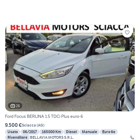
26
Ford Focus BERLINA 1.5 TDCi Plus euro-6
9.500 €
Sciacca
(
AG
)
Usato
06/2017
165000 Km
Diesel
Manuale
Euro 6e
Rivenditore
BELLAVIA MOTORS S.R.L.