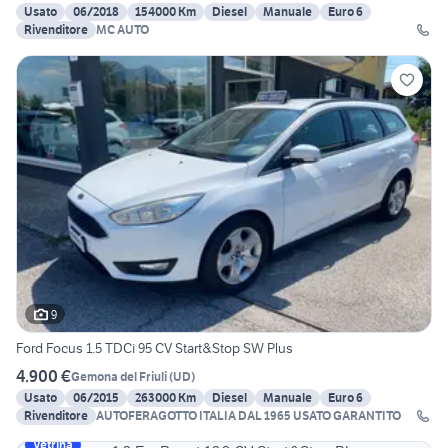
Usato
06/2018
154000 Km
Diesel
Manuale
Euro 6
Rivenditore
MC AUTO
9
Ford Focus 1.5 TDCi 95 CV Start&Stop SW Plus
4.900 €
Gemona del Friuli
(
UD
)
Usato
06/2015
263000 Km
Diesel
Manuale
Euro 6
Rivenditore
AUTOFERAGOTTO ITALIA DAL 1965 USATO GARANTITO
Vetrina