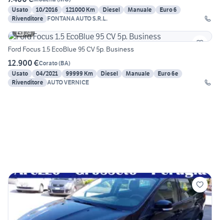
Usato
10/2016
121000 Km
Diesel
Manuale
Euro 6
Rivenditore
FONTANA AUTO S.R.L.
24
Ford Focus 1.5 EcoBlue 95 CV 5p. Business
12.900 €
Corato
(
BA
)
Usato
04/2021
99999 Km
Diesel
Manuale
Euro 6e
Rivenditore
AUTO VERNICE