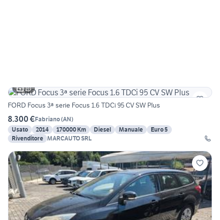
10
FORD Focus 3ª serie Focus 1.6 TDCi 95 CV SW Plus
8.300 €
Fabriano
(
AN
)
Usato
2014
170000 Km
Diesel
Manuale
Euro 5
Rivenditore
MARCAUTO SRL