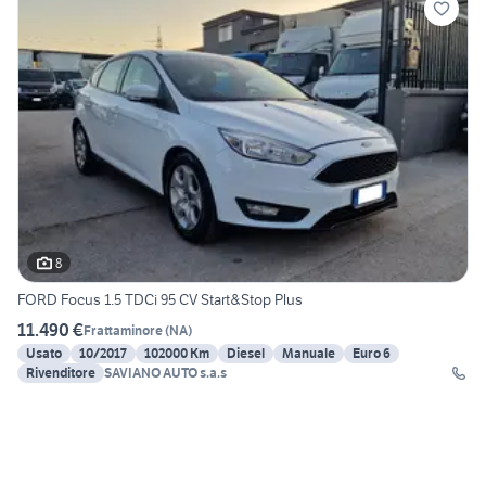
8
FORD Focus 1.5 TDCi 95 CV Start&Stop Plus
11.490 €
Frattaminore
(
NA
)
Usato
10/2017
102000 Km
Diesel
Manuale
Euro 6
Rivenditore
SAVIANO AUTO s.a.s