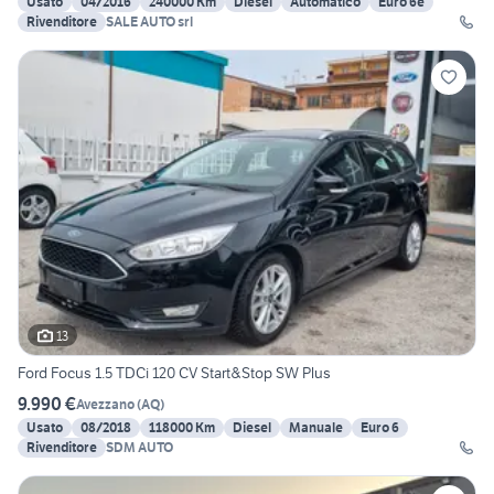
Usato
04/2016
240000 Km
Diesel
Automatico
Euro 6e
Rivenditore
SALE AUTO srl
13
Ford Focus 1.5 TDCi 120 CV Start&Stop SW Plus
9.990 €
Avezzano
(
AQ
)
Usato
08/2018
118000 Km
Diesel
Manuale
Euro 6
Rivenditore
SDM AUTO