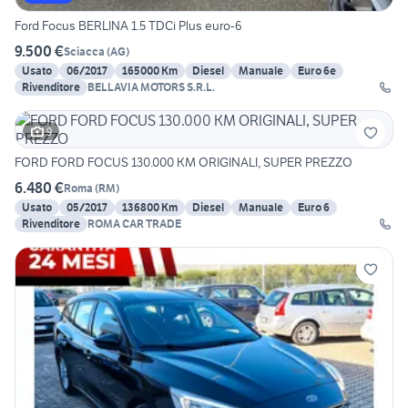
Ford Focus BERLINA 1.5 TDCi Plus euro-6
9.500 €
Sciacca
(
AG
)
Usato
06/2017
165000 Km
Diesel
Manuale
Euro 6e
Rivenditore
BELLAVIA MOTORS S.R.L.
9
FORD FORD FOCUS 130.000 KM ORIGINALI, SUPER PREZZO
6.480 €
Roma
(
RM
)
Usato
05/2017
136800 Km
Diesel
Manuale
Euro 6
Rivenditore
ROMA CAR TRADE