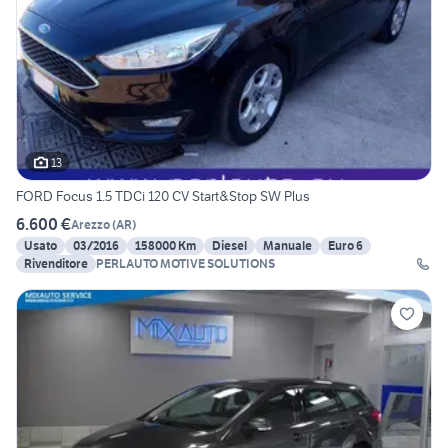
13
FORD Focus 1.5 TDCi 120 CV Start&Stop SW Plus
6.600 €
Arezzo
(
AR
)
Usato
03/2016
158000 Km
Diesel
Manuale
Euro 6
Rivenditore
PERLAUTO MOTIVE SOLUTIONS