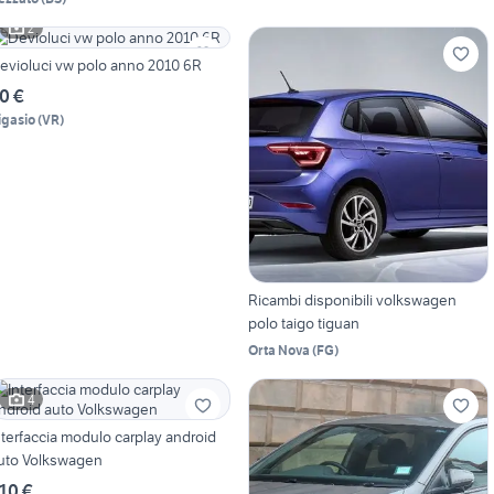
2
evioluci vw polo anno 2010 6R
0 €
igasio
(
VR
)
Ricambi disponibili volkswagen
polo taigo tiguan
Orta Nova
(
FG
)
4
nterfaccia modulo carplay android
uto Volkswagen
10 €