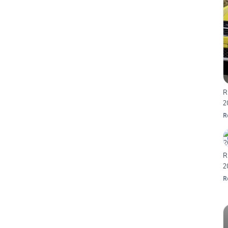
R
2
R
R
2
R