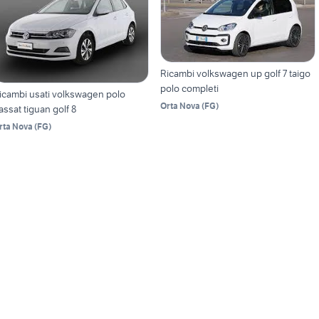
Ricambi volkswagen up golf 7 taigo
polo completi
icambi usati volkswagen polo
Orta Nova
(
FG
)
assat tiguan golf 8
rta Nova
(
FG
)