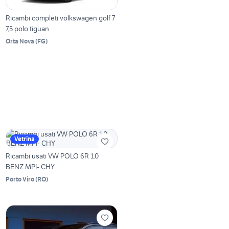
Ricambi completi volkswagen golf 7
7,5 polo tiguan
Orta Nova
(
FG
)
Vetrina
Ricambi usati VW POLO 6R 1.0
BENZ MPI- CHY
Porto Viro
(
RO
)