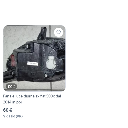
2
Fanale luce diurna sx fiat 500x dal
2014 in poi
60 €
Vigasio
(
VR
)