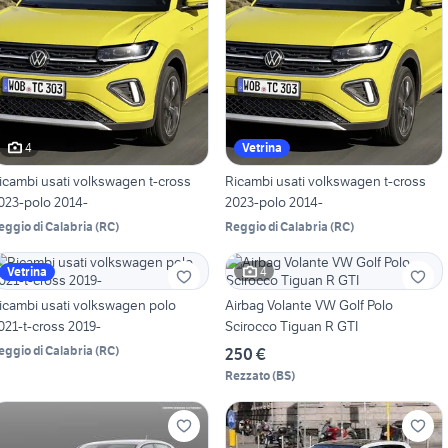
4
Vetrina
icambi usati volkswagen t-cross
Ricambi usati volkswagen t-cross
023-polo 2014-
2023-polo 2014-
eggio di Calabria
(
RC
)
Reggio di Calabria
(
RC
)
4
Vetrina
icambi usati volkswagen polo
Airbag Volante VW Golf Polo
021-t-cross 2019-
Scirocco Tiguan R GTI
eggio di Calabria
(
RC
)
250 €
Rezzato
(
BS
)