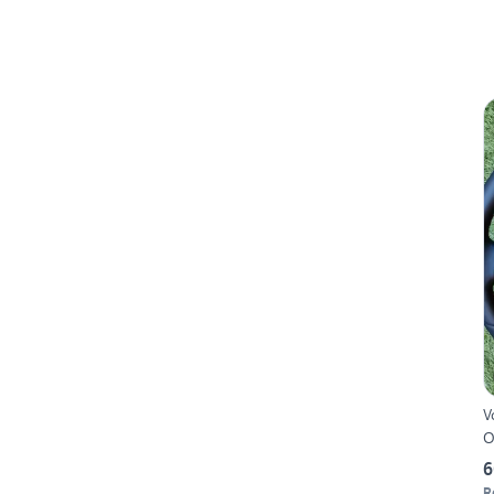
V
O
6
R