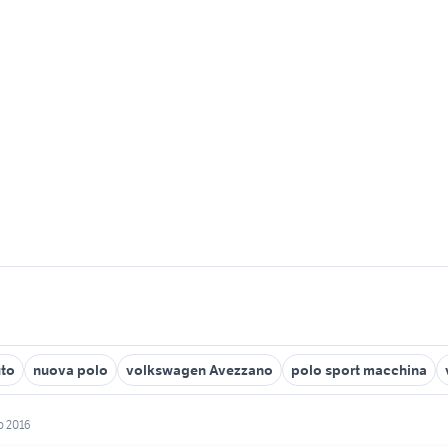
uto
nuova polo
volkswagen Avezzano
polo sport macchina
o 2016