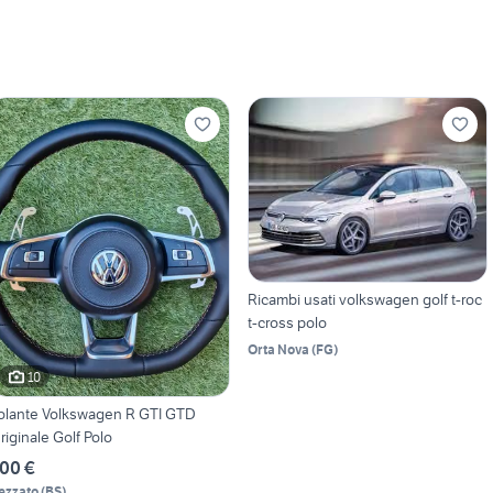
Ricambi usati volkswagen golf t-roc
t-cross polo
Orta Nova
(
FG
)
10
olante Volkswagen R GTI GTD
riginale Golf Polo
00 €
ezzato
(
BS
)