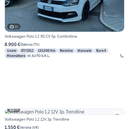
22
Volkswagen Polo 1.2 90 CV 5p. Comfortline
8.900 €
Oderzo
(
TV
)
Usato
07/2012
131300 Km
Benzina
Manuale
Euro 5
Rivenditore
M AUTO S.R.L.
21
Volkswagen Polo 1.2 12V 3p. Trendline
1.550 €
Verona
(
VR
)