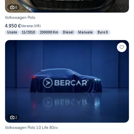
6
Volkswagen Polo
4.950 €
Verona
(
VR
)
Usato
11/2010
200000 Km
Diesel
Manuale
Euro 5
2
Volkswagen Polo 1.0 Life 80cv