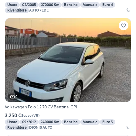
Usato
02/2005
270000 Km
Benzina
Manuale
Euro 4
Rivenditore
AUTO FEDE
9
Volkswagen Polo 1.2 70 CV Benzina ️ GPl
3.250 €
Soave
(
VR
)
Usato
09/2012
240000 Km
Benzina
Manuale
Euro 5
Rivenditore
DIONIS AUTO