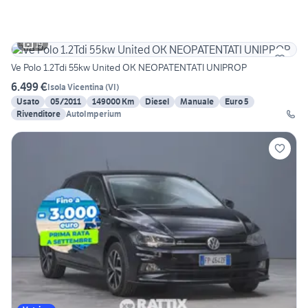
19
Ve Polo 1.2Tdi 55kw United OK NEOPATENTATI UNIPROP
6.499 €
Isola Vicentina
(
VI
)
Usato
05/2011
149000 Km
Diesel
Manuale
Euro 5
Rivenditore
AutoImperium