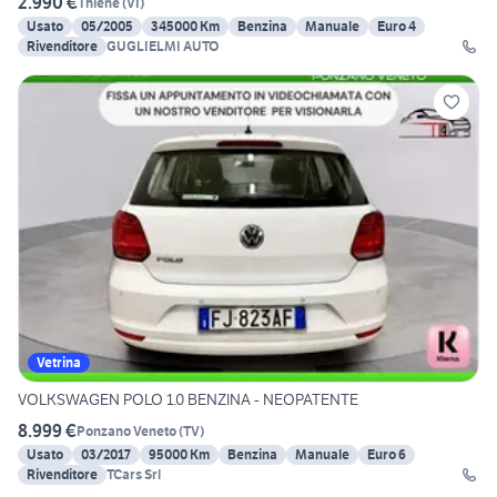
2.990 €
Thiene
(
VI
)
Usato
05/2005
345000 Km
Benzina
Manuale
Euro 4
Rivenditore
GUGLIELMI AUTO
Vetrina
VOLKSWAGEN POLO 1.0 BENZINA - NEOPATENTE
8.999 €
Ponzano Veneto
(
TV
)
Usato
03/2017
95000 Km
Benzina
Manuale
Euro 6
Rivenditore
TCars Srl