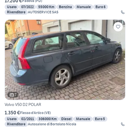
17.200 €
Padova
(
PD
)
Usato
07/2022
55000 Km
Benzina
Manuale
Euro 6
Rivenditore
AUTOSERVICE SAS
7
Volvo V50 D2 POLAR
1.350 €
Fiesso d'Artico
(
VE
)
Usato
02/2011
306000 Km
Diesel
Manuale
Euro 5
Rivenditore
Autosalone di Bortolato Nicola