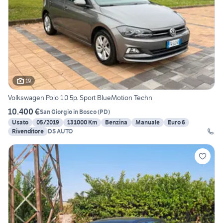
19
Volkswagen Polo 1.0 5p. Sport BlueMotion Techn
10.400 €
San Giorgio in Bosco
(
PD
)
Usato
05/2019
131000 Km
Benzina
Manuale
Euro 6
Rivenditore
DS AUTO