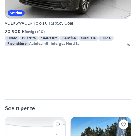
Vetrina
VOLKSWAGEN Polo 1.0 TSI 95cv Goal
20.900 €
Rovigo
(
RO
)
Usato
06/2025
14463 Km
Benzina
Manuale
Euro 6
Rivenditore
Autoteam 9 - Intergea Nord Est
Scelti per te