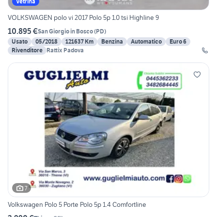
Vetrina
VOLKSWAGEN polo vi 2017 Polo 5p 1.0 tsi Highline 9
10.895 €
San Giorgio in Bosco
(
PD
)
Usato
05/2018
121637 Km
Benzina
Automatico
Euro 6
Rivenditore
Rattix Padova
7
Volkswagen Polo 5 Porte Polo 5p 1.4 Comfortline