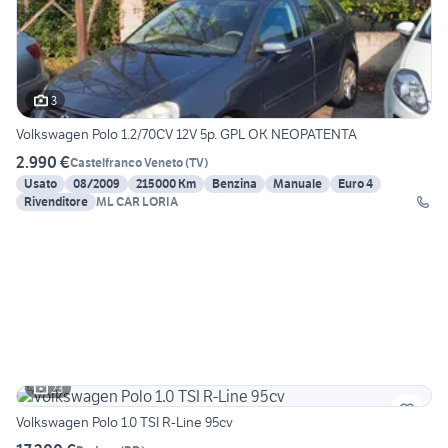
3
Volkswagen Polo 1.2/70CV 12V 5p. GPL OK NEOPATENTA
2.990 €
Castelfranco Veneto
(
TV
)
Usato
08/2009
215000 Km
Benzina
Manuale
Euro 4
Rivenditore
ML CAR LORIA
23
Volkswagen Polo 1.0 TSI R-Line 95cv