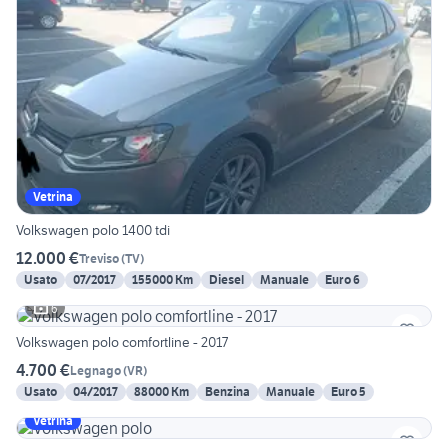
Vetrina
Volkswagen polo 1400 tdi
12.000 €
Treviso
(
TV
)
Usato
07/2017
155000 Km
Diesel
Manuale
Euro 6
6
Volkswagen polo comfortline - 2017
4.700 €
Legnago
(
VR
)
Usato
04/2017
88000 Km
Benzina
Manuale
Euro 5
Vetrina