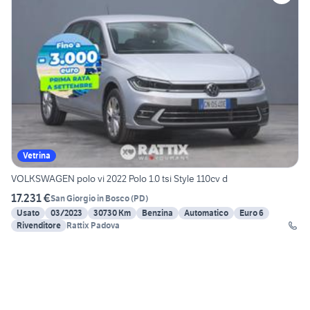
Vetrina
VOLKSWAGEN polo vi 2022 Polo 1.0 tsi Style 110cv d
17.231 €
San Giorgio in Bosco
(
PD
)
Usato
03/2023
30730 Km
Benzina
Automatico
Euro 6
Rivenditore
Rattix Padova