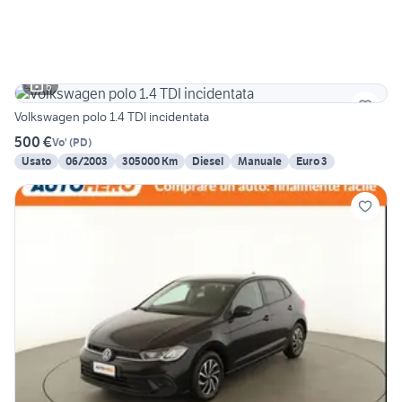
6
Volkswagen polo 1.4 TDI incidentata
500 €
Vo'
(
PD
)
Usato
06/2003
305000 Km
Diesel
Manuale
Euro 3