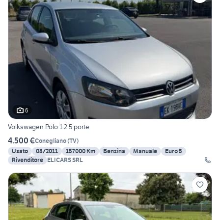
6
Volkswagen Polo 1.2 5 porte
4.500 €
Conegliano
(
TV
)
Usato
08/2011
157000 Km
Benzina
Manuale
Euro 5
Rivenditore
ELICARS SRL