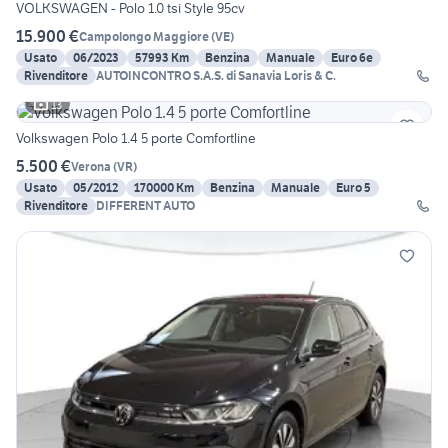
VOLKSWAGEN - Polo 1.0 tsi Style 95cv
15.900 €
Campolongo Maggiore
(
VE
)
Usato
06/2023
57993 Km
Benzina
Manuale
Euro 6e
Rivenditore
AUTOINCONTRO S.A.S. di Sanavia Loris & C.
13
Volkswagen Polo 1.4 5 porte Comfortline
5.500 €
Verona
(
VR
)
Usato
05/2012
170000 Km
Benzina
Manuale
Euro 5
Rivenditore
DIFFERENT AUTO