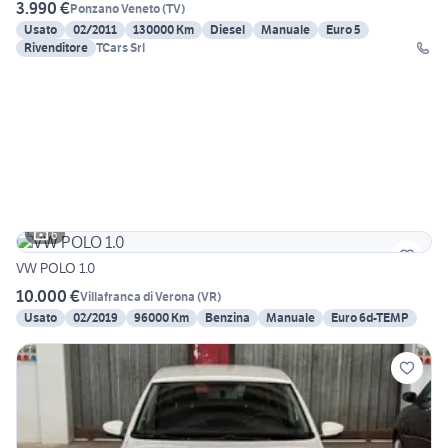
3.990 €
Ponzano Veneto
(
TV
)
Usato
02/2011
130000 Km
Diesel
Manuale
Euro 5
Rivenditore
TCars Srl
6
VW POLO 1.0
10.000 €
Villafranca di Verona
(
VR
)
Usato
02/2019
96000 Km
Benzina
Manuale
Euro 6d-TEMP