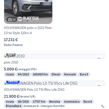
24
VOLKSWAGEN polo vi 2022 Polo
1.0 tsi Style 110cv d
17.231 €
Rattix Padova
6
polo 2010
5.000 €
Loreggia
(
PD
)
Usato
04/2010
166000 Km
Diesel
Manuale
Euro 5
Vetrina
VOLKSWAGEN Polo 1.0 TSI 95cv Life DSG
21.900 €
Verona
(
VR
)
Usato
06/2025
17787 Km
Benzina
Automatico
Euro 6
Rivenditore
Autoteam 9 - Intergea Nord Est