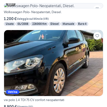
3
Wolkswagen Polo- Neopatentati, Diesel.
1.200 €
Valeggio sul Mincio
(
VR
)
Usato
01/2008
226000 Km
Diesel
Manuale
Euro 4
Vetrina
vw polo 1.4 TDI 75 CV confort neopatentati
8.900 €
Vicenza
(
VI
)