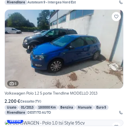
Rivenditore
Autoteam 9 - Intergea Nord Est
6
Volkswagen Polo 1.2 5 porte Trendline MODELLO 2013
2.200 €
Cessalto
(
TV
)
Usato
01/2013
180000 Km
Benzina
Manuale
Euro 5
Rivenditore
DESTITO AUTO
Vetrina