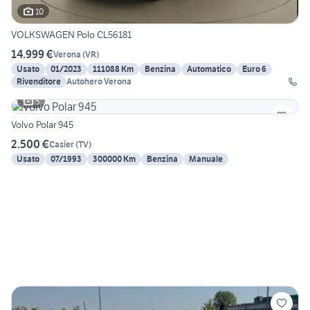
10
VOLKSWAGEN Polo CL56181
14.999 €
Verona
(
VR
)
Usato
01/2023
111088 Km
Benzina
Automatico
Euro 6
Rivenditore
Autohero Verona
5
Volvo Polar 945
2.500 €
Casier
(
TV
)
Usato
07/1993
300000 Km
Benzina
Manuale