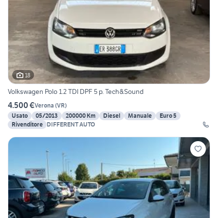
18
Volkswagen Polo 1.2 TDI DPF 5 p. Tech&Sound
4.500 €
Verona
(
VR
)
Usato
05/2013
200000 Km
Diesel
Manuale
Euro 5
Rivenditore
DIFFERENT AUTO