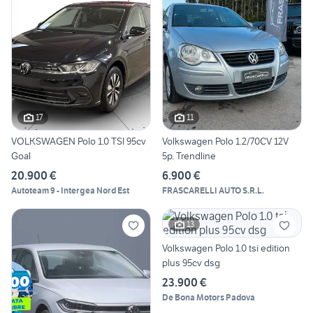
17
11
VOLKSWAGEN Polo 1.0 TSI 95cv
Volkswagen Polo 1.2/70CV 12V
Goal
5p. Trendline
20.900 €
6.900 €
Autoteam 9 - Intergea Nord Est
FRASCARELLI AUTO S.R.L.
13
Volkswagen Polo 1.0 tsi edition
plus 95cv dsg
23.900 €
De Bona Motors Padova