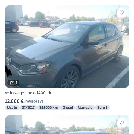
4
Volkswagen polo 1400 tdi
12.000 €
Treviso
(
TV
)
Usato
07/2017
155000 Km
Diesel
Manuale
Euro 6