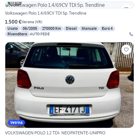
18
Volkswagen Polo 1.4/69CV TDI 5p. Trendline
1.500 €
Verona
(
VR
)
Usato
06/2005
270000 Km
Diesel
Manuale
Euro 4
Rivenditore
AUTO FEDE
Vetrina
VOLKSWAGEN POLO 1.2 TDI- NEOPATENTE-UNIPRO