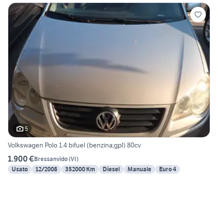
5
Volkswagen Polo 1.4 bifuel (benzina;gpl) 80cv
1.900 €
Bressanvido
(
VI
)
Usato
12/2008
352000 Km
Diesel
Manuale
Euro 4