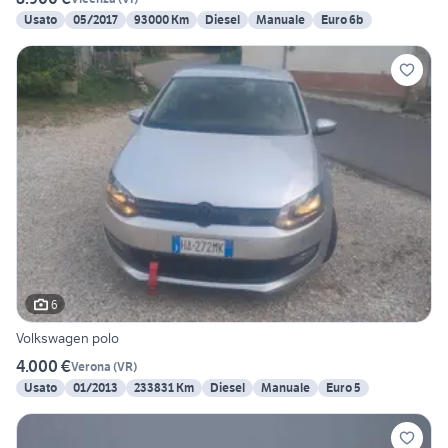
Usato
05/2017
93000 Km
Diesel
Manuale
Euro 6b
6
Volkswagen polo
4.000 €
Verona
(
VR
)
Usato
01/2013
233831 Km
Diesel
Manuale
Euro 5