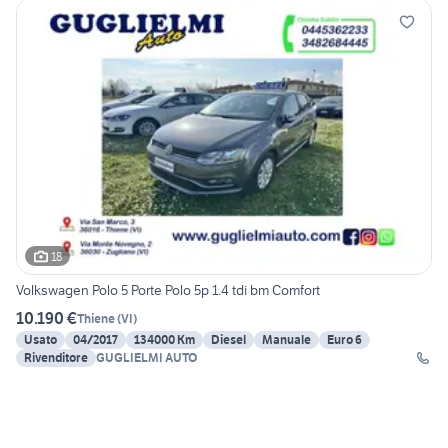
18
Volkswagen Polo 5 Porte Polo 5p 1.4 tdi bm Comfort
10.190 €
Thiene
(
VI
)
Usato
04/2017
134000 Km
Diesel
Manuale
Euro 6
Rivenditore
GUGLIELMI AUTO