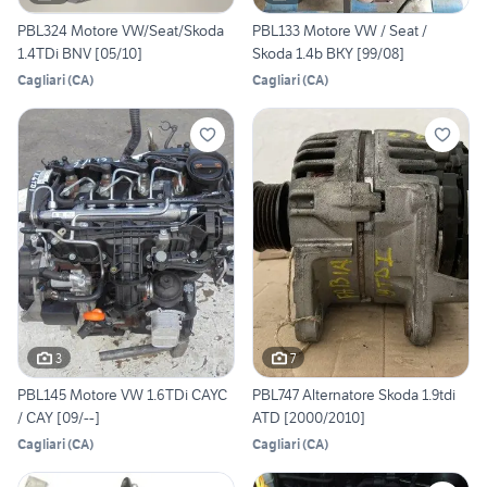
PBL324 Motore VW/Seat/Skoda
PBL133 Motore VW / Seat /
1.4TDi BNV [05/10]
Skoda 1.4b BKY [99/08]
Cagliari
(
CA
)
Cagliari
(
CA
)
3
7
PBL145 Motore VW 1.6TDi CAYC
PBL747 Alternatore Skoda 1.9tdi
/ CAY [09/--]
ATD [2000/2010]
Cagliari
(
CA
)
Cagliari
(
CA
)