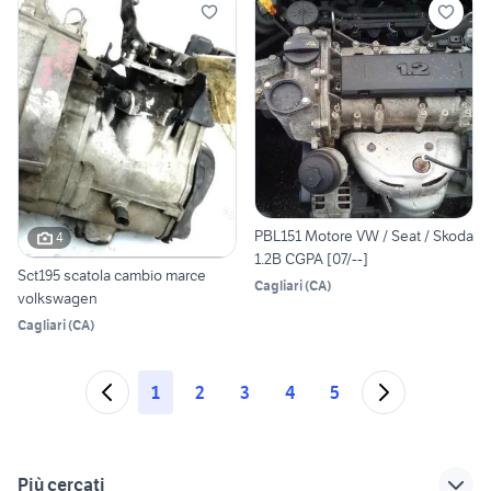
PBL151 Motore VW / Seat / Skoda
4
1.2B CGPA [07/--]
Sct195 scatola cambio marce
Cagliari
(
CA
)
volkswagen
Cagliari
(
CA
)
1
2
3
4
5
Più cercati