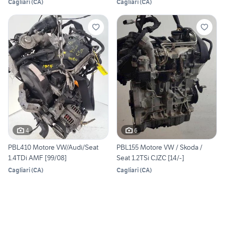
Cagliari
(
CA
)
Cagliari
(
CA
)
4
6
PBL410 Motore VW/Audi/Seat
PBL155 Motore VW / Skoda /
1.4TDi AMF [99/08]
Seat 1.2TSi CJZC [14/-]
Cagliari
(
CA
)
Cagliari
(
CA
)