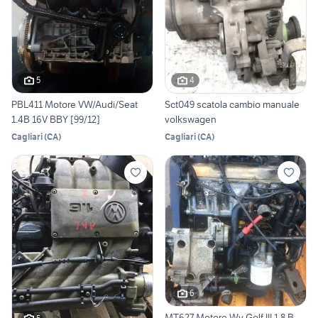
5
4
PBL411 Motore VW/Audi/Seat
Sct049 scatola cambio manuale
1.4B 16V BBY [99/12]
volkswagen
Cagliari
(
CA
)
Cagliari
(
CA
)
6
MT627 Motore Wv Golf III 1.8 B