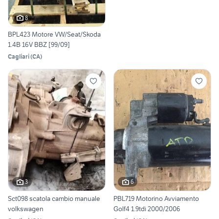
8
BPL423 Motore VW/Seat/Skoda
1.4B 16V BBZ [99/09]
Cagliari
(
CA
)
3
6
Sct098 scatola cambio manuale
PBL719 Motorino Avviamento
volkswagen
Golf4 1.9tdi 2000/2006