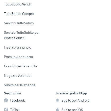
Case vacanza
TuttoSubito Vendi
Uffici e Locali
TuttoSubito Compra
commerciali
Servizio TuttoSubito
elettronica
per la casa e la
sports e hobby
Servizio TuttoSubito per
persona
Informatica
Animali
Professionisti
Arredamento e
Console e
Accessori per
Casalinghi
Inserisci annuncio
Videogiochi
animali
Elettrodomestici
Promuovi annuncio
Audio/Video
Musica e Film
Giardino e Fai da te
Consigli per la vendita
Fotografia
Libri e Riviste
Abbigliamento e
Negozi e Aziende
Telefonia
Strumenti Musicali
Accessori
Subito per le aziende
Sports
Tutto per i bambini
Seguici su
Scarica gratis l'App
Biciclette
Facebook
Subito per Android
Collezionismo
TikTok
Subito per iOS