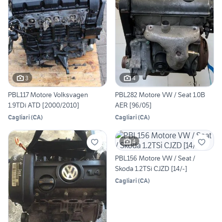
3
4
PBL117 Motore Volksvagen
PBL282 Motore VW / Seat 1.0B
1.9TDi ATD [2000/2010]
AER [96/05]
Cagliari
(
CA
)
Cagliari
(
CA
)
4
PBL156 Motore VW / Seat /
Skoda 1.2TSi CJZD [14/-]
Cagliari
(
CA
)