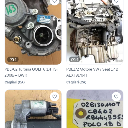
6
4
PBL702 Turbina GOLF 6 1.4 TSi
PBL272 Motore VW / Seat 1.4B
2008/-- BWK
AEX [91/04]
Cagliari
(
CA
)
Cagliari
(
CA
)