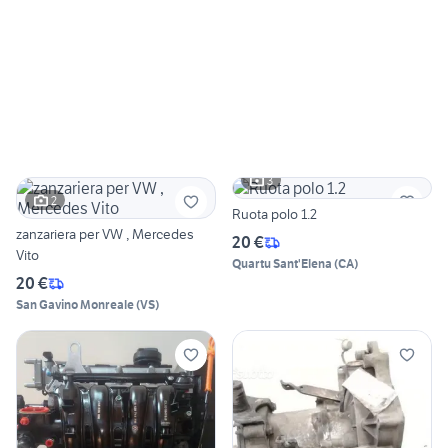
3
2
Ruota polo 1.2
zanzariera per VW , Mercedes
20 €
Vito
Quartu Sant'Elena
(
CA
)
20 €
San Gavino Monreale
(
VS
)