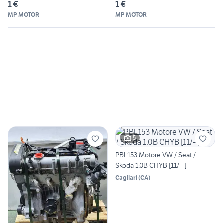
1 €
1 €
MP MOTOR
MP MOTOR
5
PBL153 Motore VW / Seat /
Skoda 1.0B CHYB [11/--]
Cagliari
(
CA
)