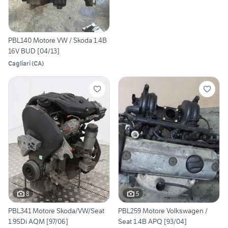
PBL140 Motore VW / Skoda 1.4B
16V BUD [04/13]
Cagliari
(
CA
)
8
5
PBL341 Motore Skoda/VW/Seat
PBL259 Motore Volkswagen /
1.9SDi AQM [97/06]
Seat 1.4B APQ [93/04]