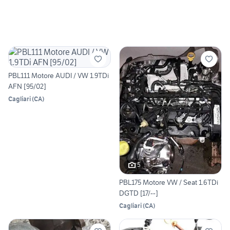
PBL111 Motore AUDI / VW 1.9TDi
AFN [95/02]
Cagliari
(
CA
)
5
PBL175 Motore VW / Seat 1.6TDi
DGTD [17/--]
Cagliari
(
CA
)