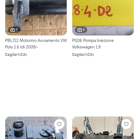
5
6
PBL722 Motorino Avviamento VW
PI106 Pompa Iniezione
Polo 1.6 tdi 2009/-
Volkswagen 1.9
Cagliari
(
CA
)
Cagliari
(
CA
)