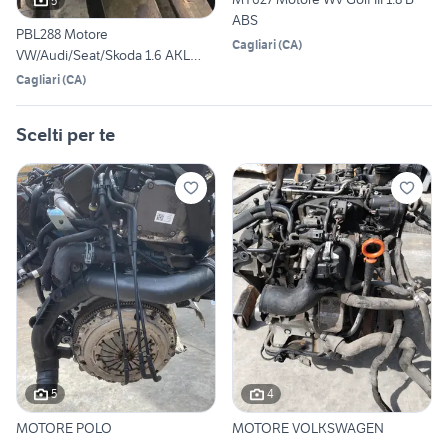
5
ABS
PBL288 Motore
Cagliari
(
CA
)
VW/Audi/Seat/Skoda 1.6 AKL
[95/07]
Cagliari
(
CA
)
Scelti per te
5
4
MOTORE POLO
MOTORE VOLKSWAGEN