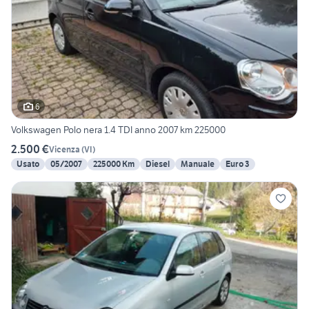
6
Volkswagen Polo nera 1.4 TDI anno 2007 km 225000
2.500 €
Vicenza
(
VI
)
Usato
05/2007
225000 Km
Diesel
Manuale
Euro 3