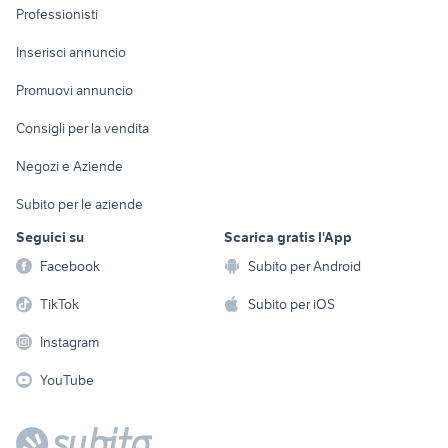
Informatica
Animali
Professionisti
Arredamento e
Console e
Accessori per
Casalinghi
Inserisci annuncio
Videogiochi
animali
Elettrodomestici
Promuovi annuncio
Audio/Video
Musica e Film
Giardino e Fai da te
Consigli per la vendita
Fotografia
Libri e Riviste
Abbigliamento e
Negozi e Aziende
Telefonia
Strumenti Musicali
Accessori
Subito per le aziende
Sports
Tutto per i bambini
Seguici su
Scarica gratis l'App
Biciclette
Facebook
Subito per Android
Collezionismo
TikTok
Subito per iOS
Instagram
YouTube