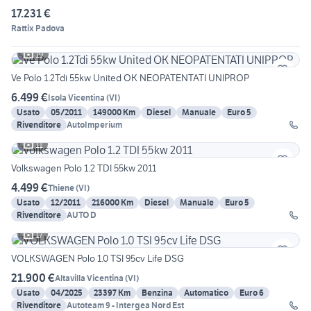
17.231 €
Rattix Padova
19
Ve Polo 1.2Tdi 55kw United OK NEOPATENTATI UNIPROP
6.499 €
Isola Vicentina
(
VI
)
Usato
05/2011
149000 Km
Diesel
Manuale
Euro 5
Rivenditore
AutoImperium
11
Volkswagen Polo 1.2 TDI 55kw 2011
4.499 €
Thiene
(
VI
)
Usato
12/2011
216000 Km
Diesel
Manuale
Euro 5
Rivenditore
AUTO D
17
VOLKSWAGEN Polo 1.0 TSI 95cv Life DSG
21.900 €
Altavilla Vicentina
(
VI
)
Usato
04/2025
23397 Km
Benzina
Automatico
Euro 6
Rivenditore
Autoteam 9 - Intergea Nord Est