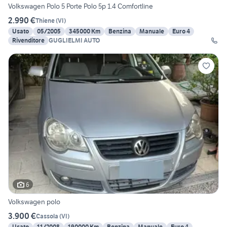
Volkswagen Polo 5 Porte Polo 5p 1.4 Comfortline
2.990 €
Thiene
(
VI
)
Usato
05/2005
345000 Km
Benzina
Manuale
Euro 4
Rivenditore
GUGLIELMI AUTO
6
Volkswagen polo
3.900 €
Cassola
(
VI
)
Usato
11/2008
190000 Km
Benzina
Manuale
Euro 4