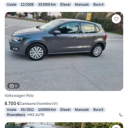
Usato
12/2008
352000 Km
Diesel
Manuale
Euro 4
11
Volkswagen Polo
8.700 €
Camisano Vicentino
(
VI
)
Usato
03/2012
130000 Km
Diesel
Manuale
Euro 5
Rivenditore
HRZ AUTO