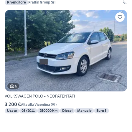
Rivenditore
Frattin Group Srl
6
VOLKSWAGEN POLO - NEOPATENTATI
3.200 €
Altavilla Vicentina
(
VI
)
Usato
03/2011
250000 Km
Diesel
Manuale
Euro 5