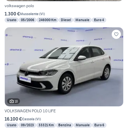
volkswagen polo
1.300 €
Mussolente
(
VI
)
Usato
05/2006
246000 Km
Diesel
Manuale
Euro 4
18
VOLKSWAGEN POLO 1.0 LIFE
16.100 €
Cassola
(
VI
)
Usato
09/2023
33321 Km
Benzina
Manuale
Euro 6