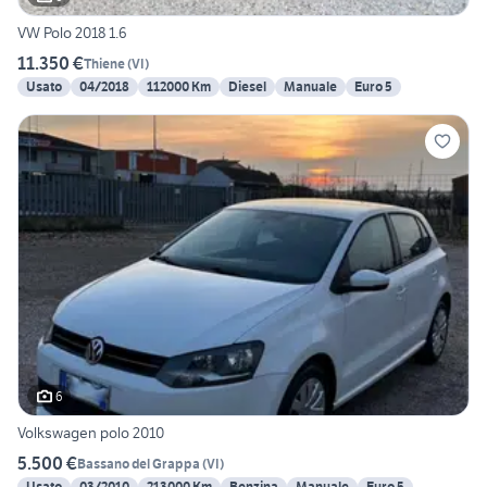
VW Polo 2018 1.6
11.350 €
Thiene
(
VI
)
Usato
04/2018
112000 Km
Diesel
Manuale
Euro 5
6
Volkswagen polo 2010
5.500 €
Bassano del Grappa
(
VI
)
Usato
03/2010
213000 Km
Benzina
Manuale
Euro 5