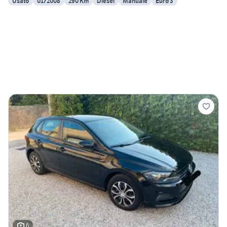
Usato
01/2008
290 Km
Diesel
Manuale
Euro 3
6