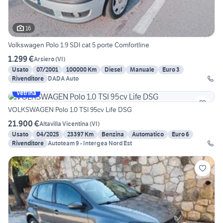
16
Volkswagen Polo 1.9 SDI cat 5 porte Comfortline
1.299 €
Arsiero
(
VI
)
Usato
07/2001
100000 Km
Diesel
Manuale
Euro 3
Rivenditore
DADA Auto
Vetrina
VOLKSWAGEN Polo 1.0 TSI 95cv Life DSG
21.900 €
Altavilla Vicentina
(
VI
)
Usato
04/2025
23397 Km
Benzina
Automatico
Euro 6
Rivenditore
Autoteam 9 - Intergea Nord Est