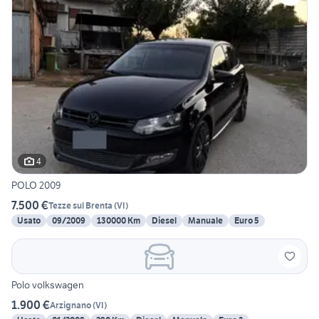
4
POLO 2009
7.500 €
Tezze sul Brenta
(
VI
)
Usato
09/2009
130000 Km
Diesel
Manuale
Euro 5
Polo volkswagen
1.900 €
Arzignano
(
VI
)