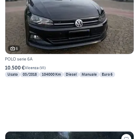
6
POLO serie 6A
10.500 €
Vicenza
(
VI
)
Usato
03/2018
104000 Km
Diesel
Manuale
Euro 6