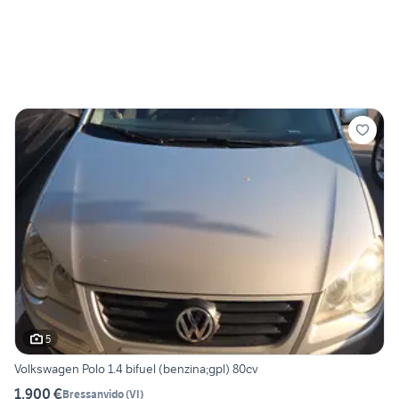
5
Volkswagen Polo 1.4 bifuel (benzina;gpl) 80cv
1.900 €
Bressanvido
(
VI
)