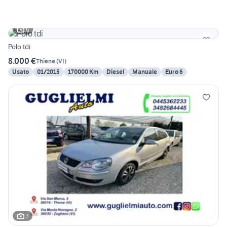
6
Polo tdi
8.000 €
Thiene
(
VI
)
Usato
01/2015
170000 Km
Diesel
Manuale
Euro 6
7