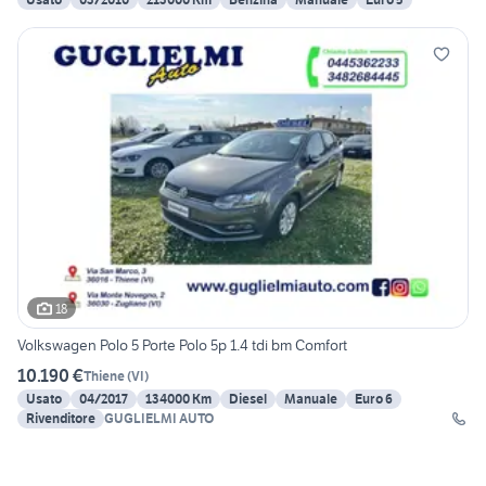
18
Volkswagen Polo 5 Porte Polo 5p 1.4 tdi bm Comfort
10.190 €
Thiene
(
VI
)
Usato
04/2017
134000 Km
Diesel
Manuale
Euro 6
Rivenditore
GUGLIELMI AUTO