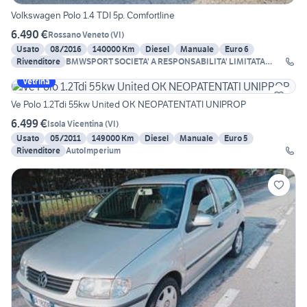
Volkswagen Polo 1.4 TDI 5p. Comfortline
6.490 €
Rossano Veneto
(
VI
)
Usato
08/2016
140000 Km
Diesel
Manuale
Euro 6
Rivenditore
BMWSPORT SOCIETA' A RESPONSABILITA' LIMITATA
SEMPL
Vetrina
Ve Polo 1.2Tdi 55kw United OK NEOPATENTATI UNIPROP
6.499 €
Isola Vicentina
(
VI
)
Usato
05/2011
149000 Km
Diesel
Manuale
Euro 5
Rivenditore
AutoImperium