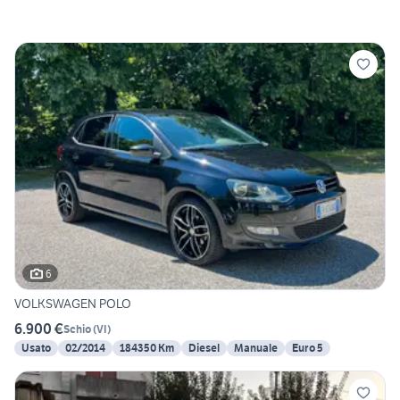
6
VOLKSWAGEN POLO
6.900 €
Schio
(
VI
)
Usato
02/2014
184350 Km
Diesel
Manuale
Euro 5