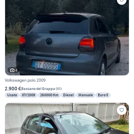
4
Volkswagen polo 2009
2.900 €
Bassano del Grappa
(
VI
)
Usato
07/2009
260000 Km
Diesel
Manuale
Euro 5