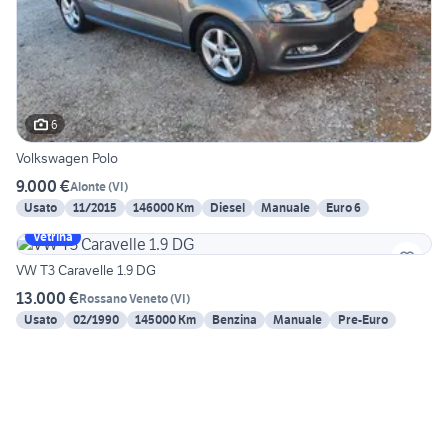
6
Volkswagen Polo
9.000 €
Alonte
(
VI
)
Usato
11/2015
146000 Km
Diesel
Manuale
Euro 6
Vetrina
VW T3 Caravelle 1.9 DG
13.000 €
Rossano Veneto
(
VI
)
Usato
02/1990
145000 Km
Benzina
Manuale
Pre-Euro