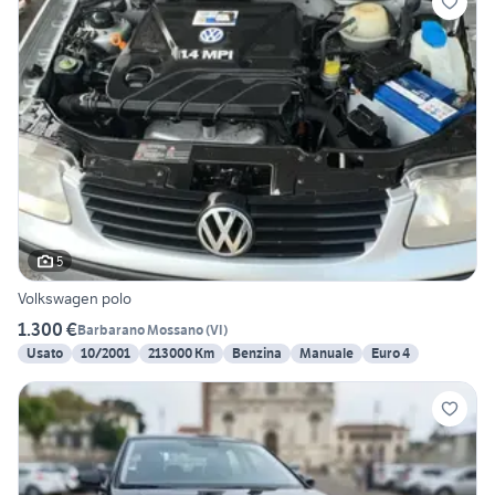
5
Volkswagen polo
1.300 €
Barbarano Mossano
(
VI
)
Usato
10/2001
213000 Km
Benzina
Manuale
Euro 4