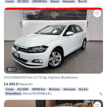
Usato
03/2014
208000 Km
Diesel
Manuale
Euro 5
20
VOLKSWAGEN Polo 1.0 TSI 5p. Highline BlueMotion
14.499 €
Thiene
(
VI
)
Usato
01/2020
39000 Km
Benzina
Manuale
Euro 6
Rivenditore
DM AUTO STORE S.R.L