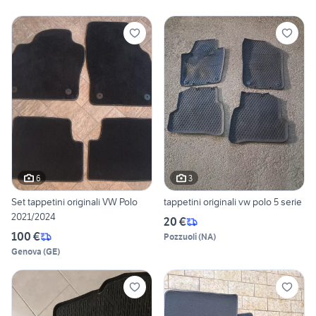
6
3
Set tappetini originali VW Polo
tappetini originali vw polo 5 serie
2021/2024
20 €
100 €
Pozzuoli
(
NA
)
Genova
(
GE
)