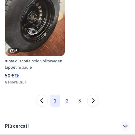
6
ruota di scorta polo volkswagen
tappetini baule
50 €
Genova
(
GE
)
1
2
3
Più cercati