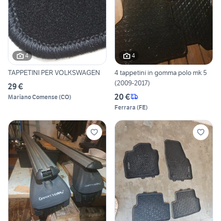
4
4
TAPPETINI PER VOLKSWAGEN
4 tappetini in gomma polo mk 5
(2009-2017)
29 €
20 €
Mariano Comense
(
CO
)
Ferrara
(
FE
)