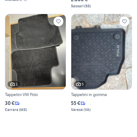
Sassari
(
SS
)
3
5
Tappetini VW Polo
Tappetini in gomma
30 €
55 €
Carrara
(
MS
)
Varese
(
VA
)