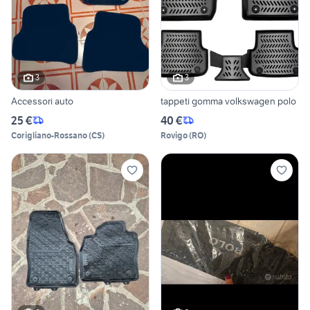
3
3
Accessori auto
tappeti gomma volkswagen polo
25 €
40 €
Corigliano-Rossano
(
CS
)
Rovigo
(
RO
)