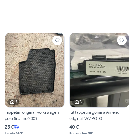
5
3
Tappetini originali volkswagen
Kit tappetini gomma Anteriori
polo 6r anno 2009
originali WV POLO
25 €
40 €
Licata
(
AG
)
Fucecchio
(
FI
)