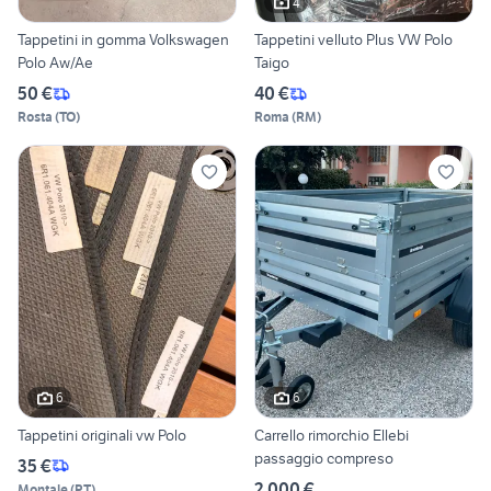
4
Tappetini in gomma Volkswagen
Tappetini velluto Plus VW Polo
Polo Aw/Ae
Taigo
50 €
40 €
Rosta
(
TO
)
Roma
(
RM
)
6
6
Tappetini originali vw Polo
Carrello rimorchio Ellebi
passaggio compreso
35 €
2.000 €
Montale
(
PT
)