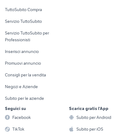
Uffici e Locali
TuttoSubito Compra
commerciali
Servizio TuttoSubito
elettronica
per la casa e la
sports e hobby
Servizio TuttoSubito per
persona
Informatica
Animali
Professionisti
Arredamento e
Console e
Accessori per
Casalinghi
Inserisci annuncio
Videogiochi
animali
Elettrodomestici
Promuovi annuncio
Audio/Video
Musica e Film
Giardino e Fai da te
Consigli per la vendita
Fotografia
Libri e Riviste
Abbigliamento e
Negozi e Aziende
Telefonia
Strumenti Musicali
Accessori
Subito per le aziende
Sports
Tutto per i bambini
Seguici su
Scarica gratis l'App
Biciclette
Facebook
Subito per Android
Collezionismo
TikTok
Subito per iOS