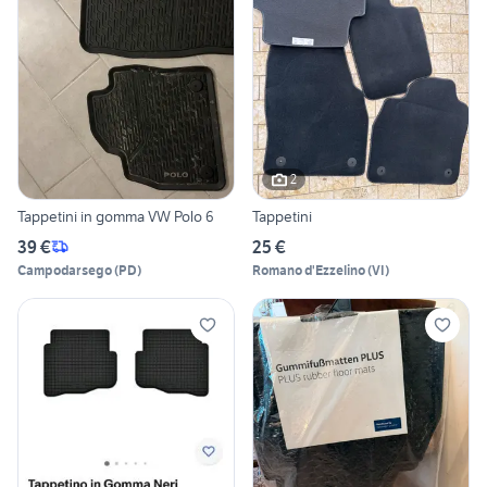
2
Tappetini in gomma VW Polo 6
Tappetini
39 €
25 €
Campodarsego
(
PD
)
Romano d'Ezzelino
(
VI
)