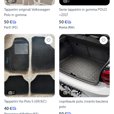
6
2
Tappetini originali Volkswagen
Serie tappetini in gomma POLO
Polo in gomma
>2017
50 €
50 €
Forli'
(
FC
)
Roma
(
RM
)
2
4
Tappetini Vw Polo 5 (6R/6C)
copribaule polo, inserto bauliera
polo
40 €
50 €
Terranova di Pollino
(
PZ
)