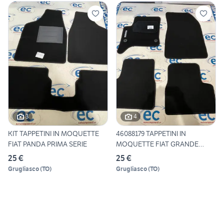
3
4
KIT TAPPETINI IN MOQUETTE
46088179 TAPPETINI IN
FIAT PANDA PRIMA SERIE
MOQUETTE FIAT GRANDE
PANDA H
25 €
25 €
Grugliasco
(
TO
)
Grugliasco
(
TO
)