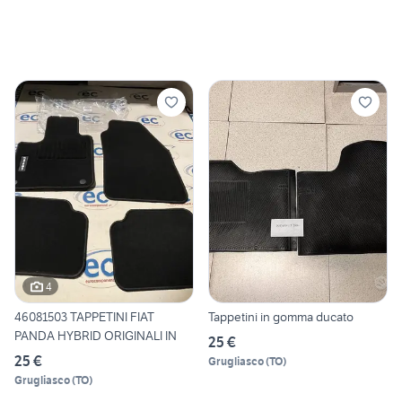
4
46081503 TAPPETINI FIAT
Tappetini in gomma ducato
PANDA HYBRID ORIGINALI IN
25 €
25 €
Grugliasco
(
TO
)
Grugliasco
(
TO
)