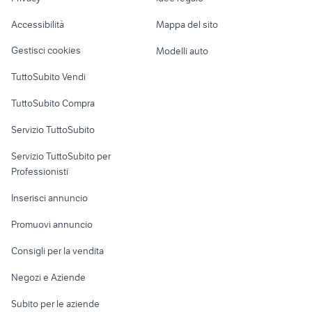
Garage e box
piaggio accessori moto Caserta
Caravan e Camper
500 four
Accessibilità
Mappa del sito
provincia
Loft, mansarde e
Veicoli commerciali
altro
Gestisci cookies
Modelli auto
Case vacanza
TuttoSubito Vendi
Uffici e Locali
TuttoSubito Compra
commerciali
Servizio TuttoSubito
elettronica
per la casa e la
sports e hobby
Servizio TuttoSubito per
persona
Informatica
Animali
Professionisti
Arredamento e
Console e
Accessori per
Casalinghi
Inserisci annuncio
Videogiochi
animali
Elettrodomestici
Promuovi annuncio
Audio/Video
Musica e Film
Giardino e Fai da te
Consigli per la vendita
Fotografia
Libri e Riviste
Abbigliamento e
Negozi e Aziende
Telefonia
Strumenti Musicali
Accessori
Subito per le aziende
Sports