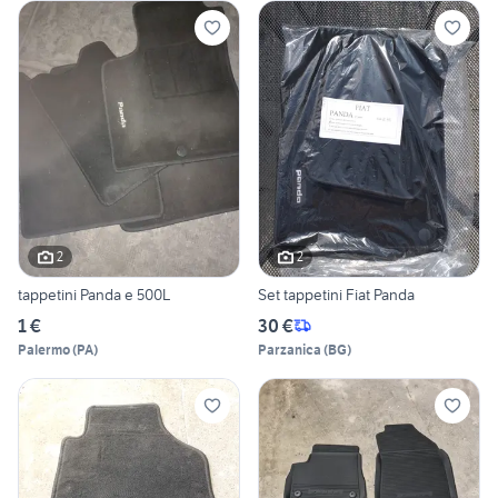
2
2
tappetini Panda e 500L
Set tappetini Fiat Panda
1 €
30 €
Palermo
(
PA
)
Parzanica
(
BG
)