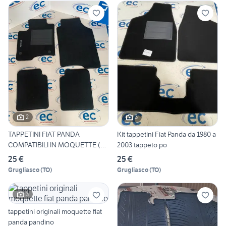
2
3
TAPPETINI FIAT PANDA
Kit tappetini Fiat Panda da 1980 a
COMPATIBILI IN MOQUETTE (
2003 tappeto po
DAL
25 €
25 €
Grugliasco
(
TO
)
Grugliasco
(
TO
)
3
tappetini originali moquette fiat
panda pandino