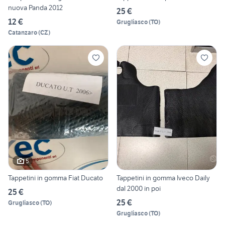
nuova Panda 2012
25 €
12 €
Grugliasco
(
TO
)
Catanzaro
(
CZ
)
5
Tappetini in gomma Fiat Ducato
Tappetini in gomma Iveco Daily
dal 2000 in poi
25 €
25 €
Grugliasco
(
TO
)
Grugliasco
(
TO
)