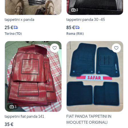
3
tappetini x panda
tappetini panda 30 -45
25 €
85 €
Torino
(
TO
)
Roma
(
RM
)
3
tappetini fiat panda 141
FIAT PANDA TAPPETINI IN
MOQUETTE ORIGINALI
35 €