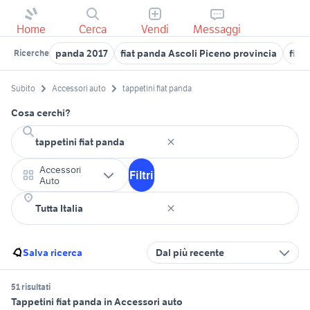
Home
Cerca
Vendi
Messaggi
panda 2017
fiat panda Ascoli Piceno provincia
fiat
Ricerche
Subito
Accessori auto
tappetini fiat panda
Cosa cerchi?
Accessori
Filtri
Auto
Salva ricerca
Dal più recente
51 risultati
Tappetini fiat panda in Accessori auto