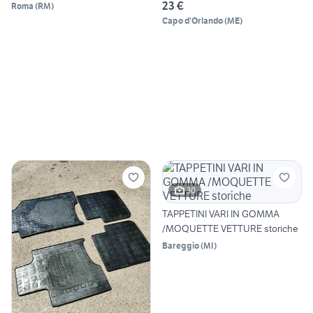
23 €
Roma
(
RM
)
Capo d'Orlando
(
ME
)
30
TAPPETINI VARI IN GOMMA
/MOQUETTE VETTURE storiche
Bareggio
(
MI
)