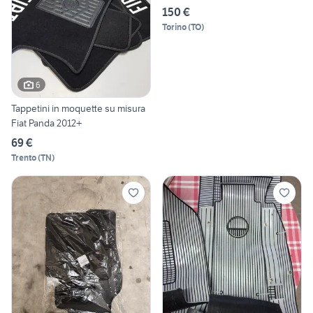
150 €
Torino
(
TO
)
6
Tappetini in moquette su misura
Fiat Panda 2012+
69 €
Trento
(
TN
)