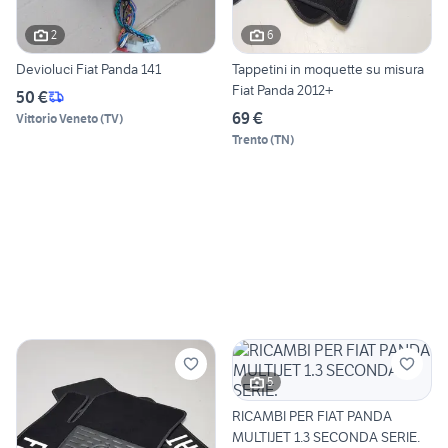
2
6
Devioluci Fiat Panda 141
Tappetini in moquette su misura
Fiat Panda 2012+
50 €
69 €
Vittorio Veneto
(
TV
)
Trento
(
TN
)
5
RICAMBI PER FIAT PANDA
MULTIJET 1.3 SECONDA SERIE.