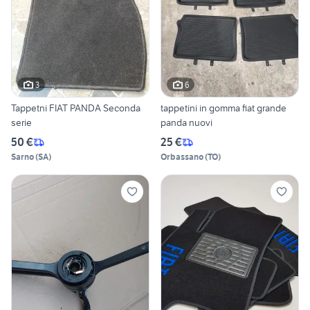
3
6
Tappetni FIAT PANDA Seconda
tappetini in gomma fiat grande
serie
panda nuovi
50 €
25 €
Sarno
(
SA
)
Orbassano
(
TO
)