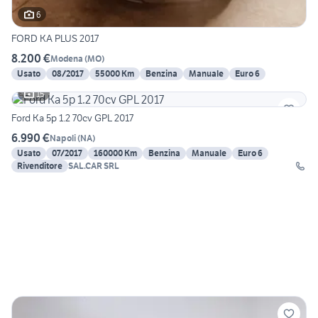
6
FORD KA PLUS 2017
8.200 €
Modena
(
MO
)
Usato
08/2017
55000 Km
Benzina
Manuale
Euro 6
15
Ford Ka 5p 1.2 70cv GPL 2017
6.990 €
Napoli
(
NA
)
Usato
07/2017
160000 Km
Benzina
Manuale
Euro 6
Rivenditore
SAL.CAR SRL