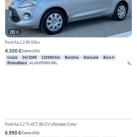
13
Ford Ka 1.2 8V 69cv
4.300 €
Como
(
CO
)
Usato
04/2009
123000 Km
Benzina
Manuale
Euro 4
Rivenditore
ALIMOTORS SRL
14
Ford Ka 1.2 Ti-VCT 85 CV Ultimate Color
6.990 €
Como
(
CO
)