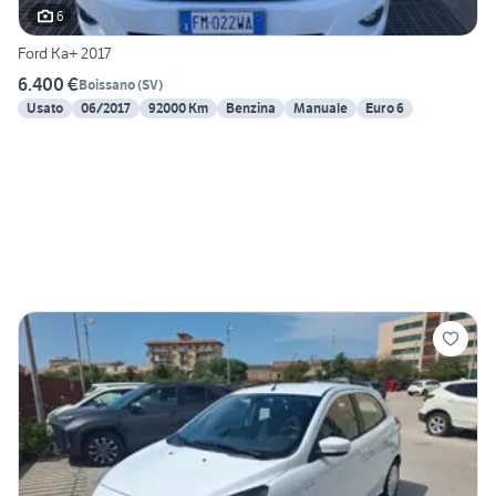
6
Ford Ka+ 2017
6.400 €
Boissano
(
SV
)
Usato
06/2017
92000 Km
Benzina
Manuale
Euro 6