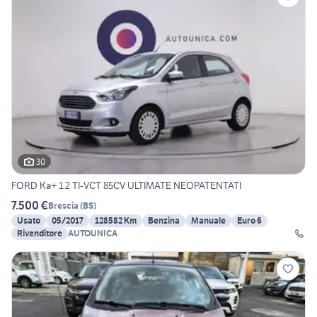
30
FORD Ka+ 1.2 TI-VCT 85CV ULTIMATE NEOPATENTATI
7.500 €
Brescia
(
BS
)
Usato
05/2017
128582 Km
Benzina
Manuale
Euro 6
Rivenditore
AUTOUNICA