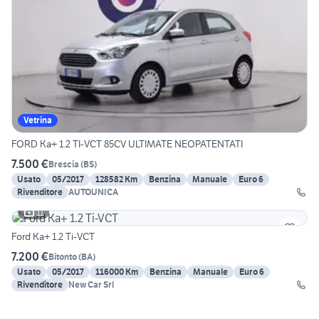
Vetrina
FORD Ka+ 1.2 TI-VCT 85CV ULTIMATE NEOPATENTATI
7.500 €
Brescia
(
BS
)
Usato
05/2017
128582 Km
Benzina
Manuale
Euro 6
Rivenditore
AUTOUNICA
11
Ford Ka+ 1.2 Ti-VCT
7.200 €
Bitonto
(
BA
)
Usato
05/2017
116000 Km
Benzina
Manuale
Euro 6
Rivenditore
New Car Srl