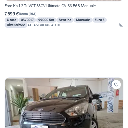
Ford Ka 1.2 Ti-VCT 85CV Ultimate CV-86 E6B Manuale
7.699 €
Roma
(
RM
)
Usato
05/2017
99000 Km
Benzina
Manuale
Euro 6
Rivenditore
ATLAS GROUP AUTO