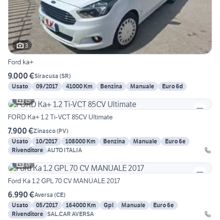
3
Ford ka+
9.000 €
Siracusa
(
SR
)
Usato
09/2017
41000 Km
Benzina
Manuale
Euro 6d
19
FORD Ka+ 1.2 Ti-VCT 85CV Ultimate
7.900 €
Zinasco
(
PV
)
Usato
10/2017
108000 Km
Benzina
Manuale
Euro 6e
Rivenditore
AUTO ITALIA
15
Ford Ka 1.2 GPL 70 CV MANUALE 2017
6.990 €
Aversa
(
CE
)
Usato
05/2017
164000 Km
Gpl
Manuale
Euro 6e
Rivenditore
SAL.CAR AVERSA