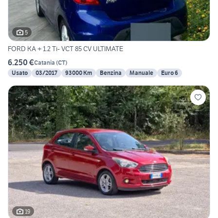
5
FORD KA + 1.2 Ti- VCT 85 CV ULTIMATE
6.250 €
Catania
(
CT
)
Usato
03/2017
93000 Km
Benzina
Manuale
Euro 6
19