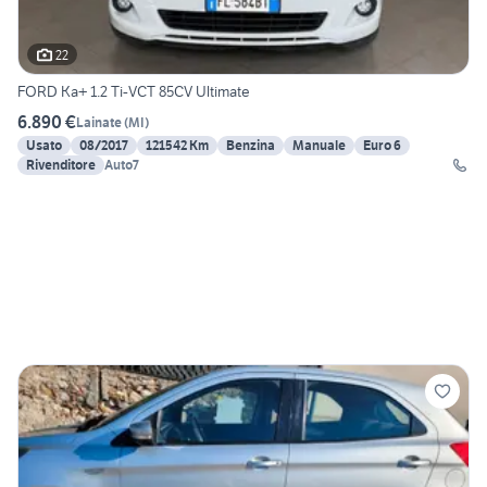
22
FORD Ka+ 1.2 Ti-VCT 85CV Ultimate
6.890 €
Lainate
(
MI
)
Usato
08/2017
121542 Km
Benzina
Manuale
Euro 6
Rivenditore
Auto7