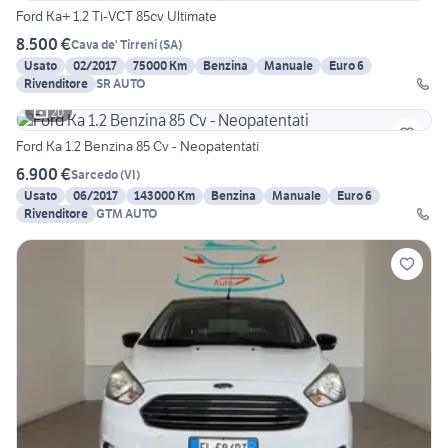
Ford Ka+ 1.2 Ti-VCT 85cv Ultimate
8.500 €
Cava de' Tirreni
(
SA
)
Usato
02/2017
75000 Km
Benzina
Manuale
Euro 6
Rivenditore
SR AUTO
20
Ford Ka 1.2 Benzina 85 Cv - Neopatentati
6.900 €
Sarcedo
(
VI
)
Usato
06/2017
143000 Km
Benzina
Manuale
Euro 6
Rivenditore
GTM AUTO