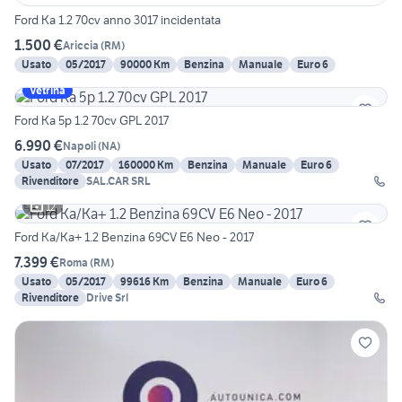
Ford Ka 1.2 70cv anno 3017 incidentata
1.500 €
Ariccia
(
RM
)
Usato
05/2017
90000 Km
Benzina
Manuale
Euro 6
Vetrina
Ford Ka 5p 1.2 70cv GPL 2017
6.990 €
Napoli
(
NA
)
Usato
07/2017
160000 Km
Benzina
Manuale
Euro 6
Rivenditore
SAL.CAR SRL
12
Ford Ka/Ka+ 1.2 Benzina 69CV E6 Neo - 2017
7.399 €
Roma
(
RM
)
Usato
05/2017
99616 Km
Benzina
Manuale
Euro 6
Rivenditore
Drive Srl