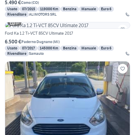
5.490 €
Como
(
CO
)
Usato
07/2015
119000 Km
Benzina
Manuale
Euro 6
Rivenditore
ALIMOTORS SRL
10
Ford Ka 1.2 Ti-VCT 85CV Ultimate 2017
6.500 €
Paderno Dugnano
(
MI
)
Usato
07/2017
145000 Km
Benzina
Manuale
Euro 6
Rivenditore
Samauto