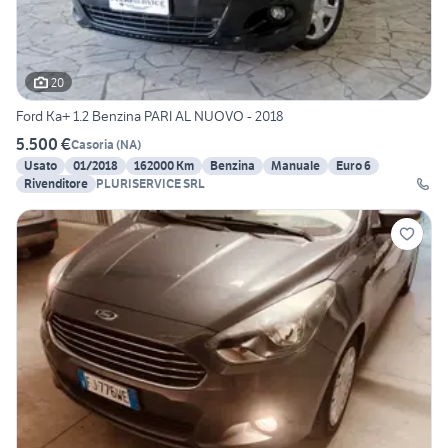
20
Ford Ka+ 1.2 Benzina PARI AL NUOVO - 2018
5.500 €
Casoria
(
NA
)
Usato
01/2018
162000 Km
Benzina
Manuale
Euro 6
Rivenditore
PLURISERVICE SRL