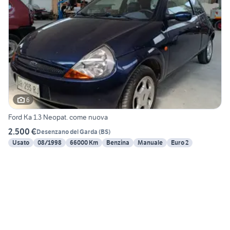
6
Ford Ka 1.3 Neopat. come nuova
2.500 €
Desenzano del Garda
(
BS
)
Usato
08/1998
66000 Km
Benzina
Manuale
Euro 2