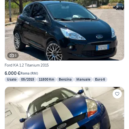
6
Ford KA 1.2 Titanium 2015
6.000 €
Roma
(
RM
)
Usato
05/2015
11800 Km
Benzina
Manuale
Euro 6