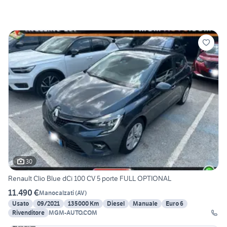
30
Renault Clio Blue dCi 100 CV 5 porte FULL OPTIONAL
11.490 €
Manocalzati
(
AV
)
Usato
09/2021
135000 Km
Diesel
Manuale
Euro 6
Rivenditore
MGM-AUTO.COM