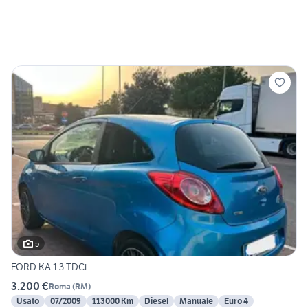
5
FORD KA 1.3 TDCi
3.200 €
Roma
(
RM
)
Usato
07/2009
113000 Km
Diesel
Manuale
Euro 4