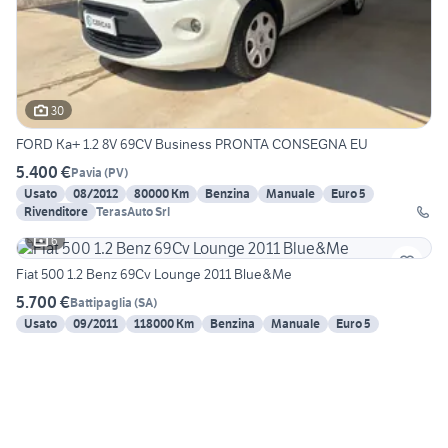
30
FORD Ka+ 1.2 8V 69CV Business PRONTA CONSEGNA EU
5.400 €
Pavia
(
PV
)
Usato
08/2012
80000 Km
Benzina
Manuale
Euro 5
Rivenditore
TerasAuto Srl
6
Fiat 500 1.2 Benz 69Cv Lounge 2011 Blue&Me
5.700 €
Battipaglia
(
SA
)
Usato
09/2011
118000 Km
Benzina
Manuale
Euro 5