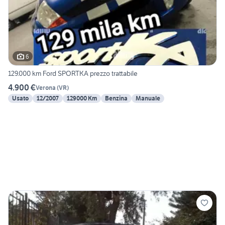
6
129.000 km Ford SPORTKA prezzo trattabile
4.900 €
Verona
(
VR
)
Usato
12/2007
129000 Km
Benzina
Manuale