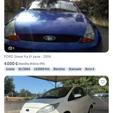
6
FORD Street Ka 1ª serie - 2004
4.000 €
Altavilla Milicia
(
PA
)
Usato
01/2004
130000 Km
Benzina
Manuale
Euro 4