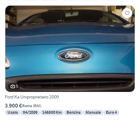
5
Ford Ka Uniproprietario 2009
3.900 €
Roma
(
RM
)
Usato
04/2009
146800 Km
Benzina
Manuale
Euro 4