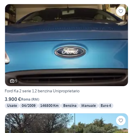
5
Ford Ka 2 serie 1.2 benzina Uniproprietario
3.900 €
Roma
(
RM
)
Usato
04/2009
146800 Km
Benzina
Manuale
Euro 4