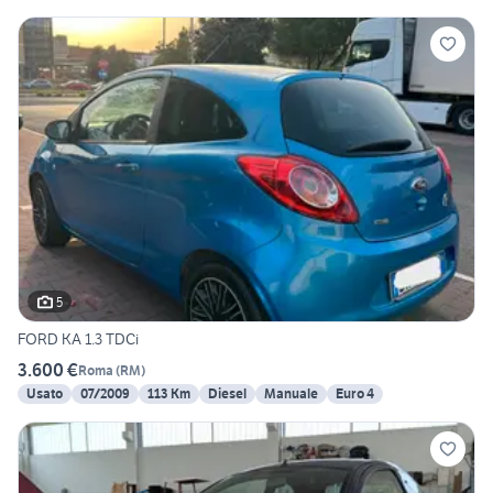
5
FORD KA 1.3 TDCi
3.600 €
Roma
(
RM
)
Usato
07/2009
113 Km
Diesel
Manuale
Euro 4