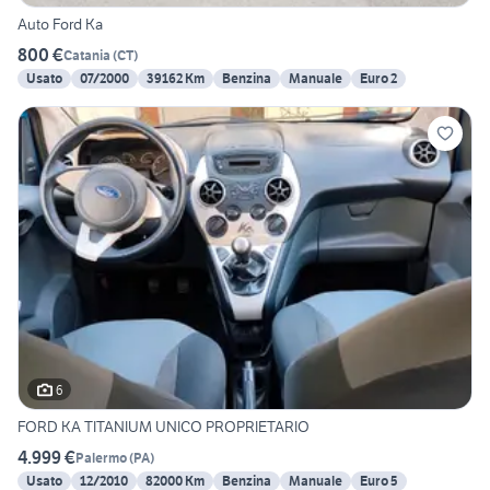
Auto Ford Ka
800 €
Catania
(
CT
)
Usato
07/2000
39162 Km
Benzina
Manuale
Euro 2
6
FORD KA TITANIUM UNICO PROPRIETARIO
4.999 €
Palermo
(
PA
)
Usato
12/2010
82000 Km
Benzina
Manuale
Euro 5