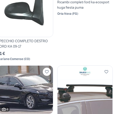
Ricambi completi ford ka ecosport
kuga fiesta puma
Orta Nova
(
FG
)
PECCHIO COMPLETO DESTRO
ORD KA 09-17
1 €
ariano Comense
(
CO
)
4