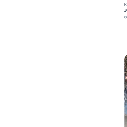
R
2
O