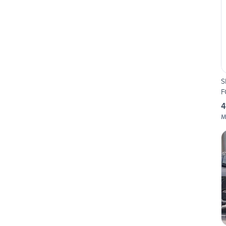
S
F
4
M