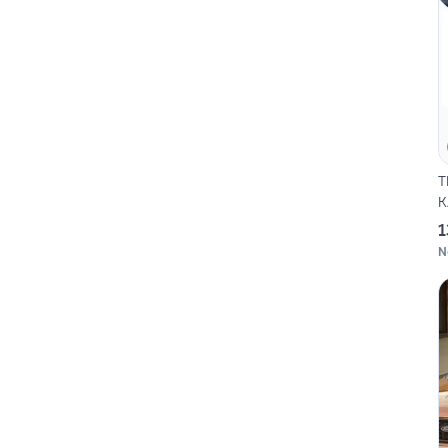
T
K
1
N