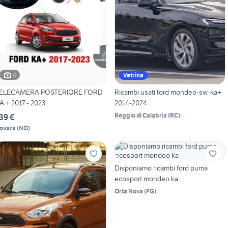
4
Vetrina
ELECAMERA POSTERIORE FORD
Ricambi usati ford mondeo-sw-ka+
A + 2017 - 2023
2014-2024
Reggio di Calabria
(
RC
)
39 €
ovara
(
NO
)
Disponiamo ricambi ford puma
ecosport mondeo ka
Orta Nova
(
FG
)