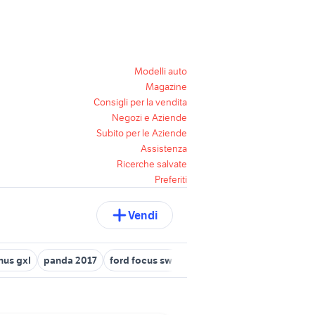
Modelli auto
Magazine
Consigli per la vendita
Negozi e Aziende
Subito per le Aziende
Assistenza
Ricerche salvate
Preferiti
Vendi
nus gxl
panda 2017
ford focus sw auto Roma provincia
ford c