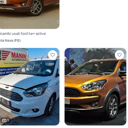
icambi usati ford ka+ active
rta Nova
(
FG
)
5