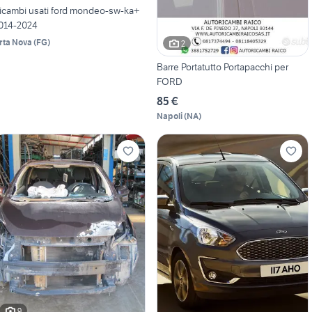
icambi usati ford mondeo-sw-ka+
014-2024
rta Nova
(
FG
)
2
Barre Portatutto Portapacchi per
FORD
85 €
Napoli
(
NA
)
9