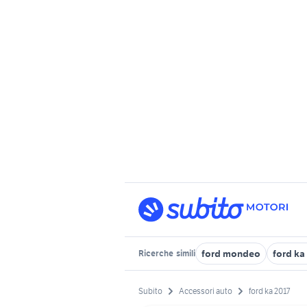
ford mondeo
ford ka
Ricerche
simili
Subito
Accessori auto
ford ka 2017