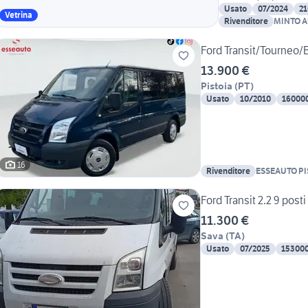
Usato
07/2024
2
Vetrina
Rivenditore
MINTO 
Ford Transit/Tourneo/B
13.900 €
Pistoia
(
PT
)
Usato
10/2010
16000
16
Rivenditore
ESSEAUTO PI
Ford Transit 2.2 9 posti
11.300 €
Sava
(
TA
)
Usato
07/2025
15300