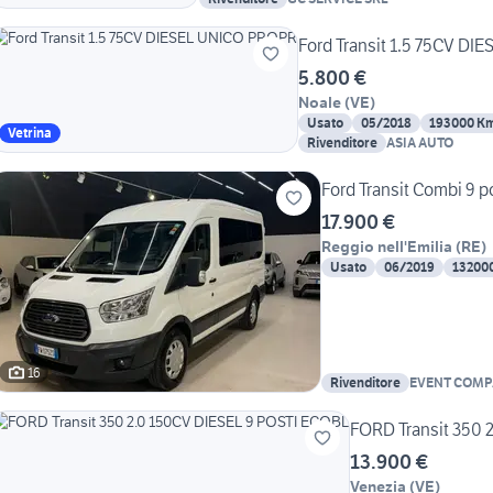
Ford Transit 1.5 75CV D
5.800 €
Noale
(
VE
)
Usato
05/2018
193000 K
Vetrina
Rivenditore
ASIA AUTO
Ford Transit Combi 9 p
17.900 €
Reggio nell'Emilia
(
RE
)
Usato
06/2019
13200
16
Rivenditore
EVENT COMP
FORD Transit 350 
13.900 €
Venezia
(
VE
)