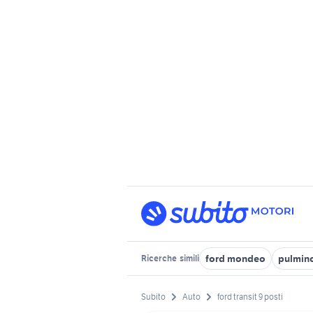
ford mondeo
pulmino
Ricerche
simili
Subito
Auto
ford transit 9 posti