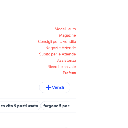
Modelli auto
Magazine
Consigli per la vendita
Negozi e Aziende
Subito per le Aziende
Assistenza
Ricerche salvate
Preferiti
Vendi
s vito 9 posti usato
furgone 5 posti
ford fiesta 2013
autocarro