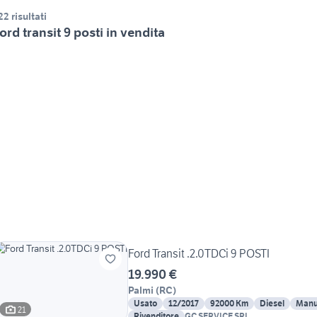
22 risultati
ord transit 9 posti in vendita
Ford Transit .2.0TDCi 9 POSTI
19.990 €
Palmi
(
RC
)
Usato
12/2017
92000 Km
Diesel
Manu
21
Rivenditore
GC SERVICE SRL