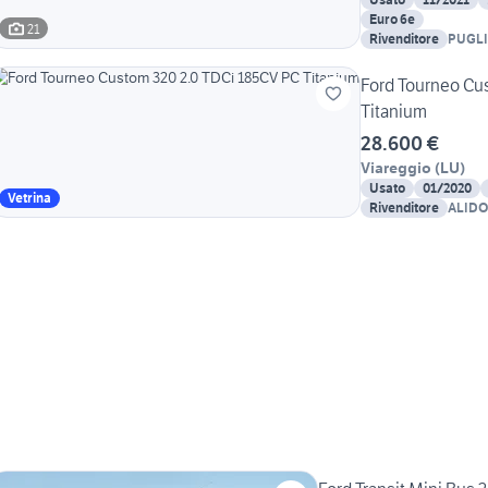
Euro 6e
21
Rivenditore
PUGLI
Ford Tourneo Cu
Titanium
28.600 €
Viareggio
(
LU
)
Usato
01/2020
Vetrina
Rivenditore
ALIDO