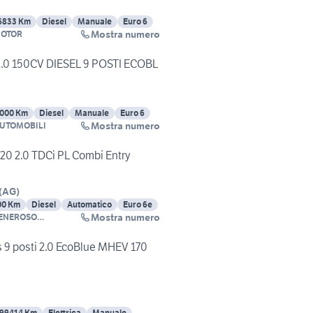
6833 Km
Diesel
Manuale
Euro 6
Mostra numero
MOTOR
2.0 150CV DIESEL 9 POSTI ECOBL
1000 Km
Diesel
Manuale
Euro 6
Mostra numero
AUTOMOBILI
320 2.0 TDCi PL Combi Entry
(
AG
)
00 Km
Diesel
Automatico
Euro 6e
Mostra numero
GENEROSO
I
 9 posti 2.0 EcoBlue MHEV 170
99414 Km
Elettrica
Manuale