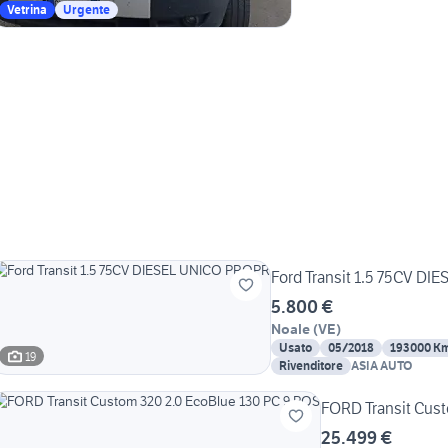
Vetrina
Urgente
Ford Transit 1.5 75CV D
5.800 €
Noale
(
VE
)
Usato
05/2018
193000 K
19
Rivenditore
ASIA AUTO
FORD Transit Cust
25.499 €