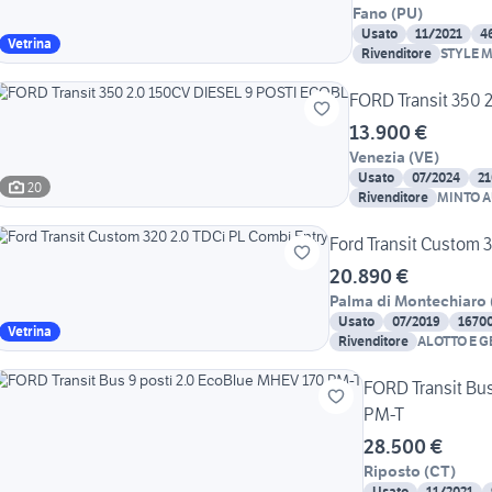
Fano
(
PU
)
Usato
11/2021
4
Vetrina
Rivenditore
STYLE 
FORD Transit 350 
13.900 €
Venezia
(
VE
)
Usato
07/2024
2
20
Rivenditore
MINTO 
Ford Transit Custom 
20.890 €
Palma di Montechiaro
Usato
07/2019
1670
Vetrina
Rivenditore
ALOTTO E 
AUTOMOBIL
FORD Transit Bus
PM-T
28.500 €
Riposto
(
CT
)
Usato
11/2021