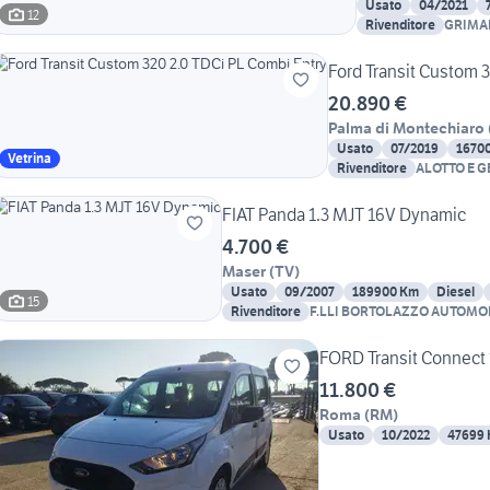
Usato
04/2021
12
Rivenditore
GRIMAL
Ford Transit Custom 
20.890 €
Palma di Montechiaro
Usato
07/2019
1670
Vetrina
Rivenditore
ALOTTO E 
AUTOMOBIL
FIAT Panda 1.3 MJT 16V Dynamic
4.700 €
Maser
(
TV
)
Usato
09/2007
189900 Km
Diesel
15
Rivenditore
F.LLI BORTOLAZZO AUTOMOB
FORD Transit Connec
11.800 €
Roma
(
RM
)
Usato
10/2022
47699