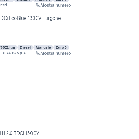
Mostra numero
 srl
TDCi EcoBlue 130CV Furgone
76621 Km
Diesel
Manuale
Euro 6
Mostra numero
DI AUTO S.p.A.
1H1 2.0 TDCi 150CV