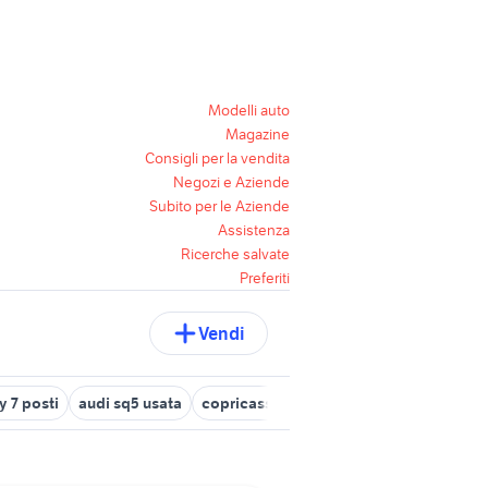
Modelli auto
Magazine
Consigli per la vendita
Negozi e Aziende
Subito per le Aziende
Assistenza
Ricerche salvate
Preferiti
Vendi
y 7 posti
audi sq5 usata
copricassone ford ranger
toyota mon