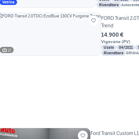
Vetrina
Rivenditore
Autocenter
FORD Transit 2.0
Trend
14.900 €
Vigevano
(
PV
)
Usato
04/2021
12
Rivenditore
GRIMAL
Ford Transit Custom L