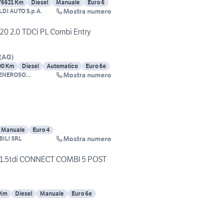
76621 Km
Diesel
Manuale
Euro 6
Mostra numero
DI AUTO S.p.A.
320 2.0 TDCi PL Combi Entry
(
AG
)
00 Km
Diesel
Automatico
Euro 6e
Mostra numero
GENEROSO
I
Manuale
Euro 4
Mostra numero
ILI SRL
t 1.5tdi CONNECT COMBI 5 POST
 Km
Diesel
Manuale
Euro 6e