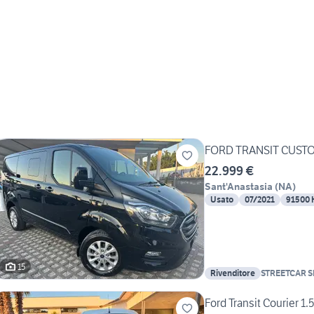
FORD TRANSIT CUSTO
22.999 €
Sant'Anastasia
(
NA
)
Usato
07/2021
91500
15
Rivenditore
STREETCAR S
Ford Transit Courier 1