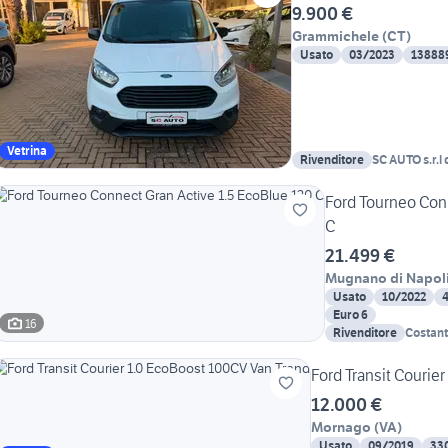
9.900 €
Grammichele
(
CT
)
Usato
03/2023
13888
Vetrina
Rivenditore
SC AUTO s.r.l 
Ford Tourneo Conn
C
21.499 €
Mugnano di Napol
Usato
10/2022
Euro 6
16
Rivenditore
Costant
e Ignazi
Ford Transit Courie
12.000 €
Mornago
(
VA
)
Usato
09/2019
33