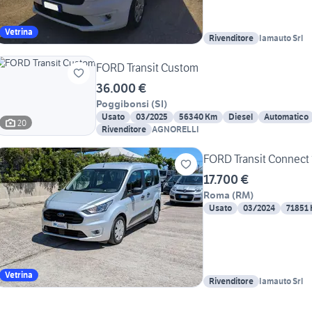
Vetrina
Rivenditore
Iamauto Srl
FORD Transit Custom
36.000 €
Poggibonsi
(
SI
)
Usato
03/2025
56340 Km
Diesel
Automatico
20
Rivenditore
AGNORELLI
FORD Transit Connect 
17.700 €
Roma
(
RM
)
Usato
03/2024
71851
Vetrina
Rivenditore
Iamauto Srl