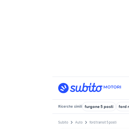
furgone 5 posti
ford
Ricerche
simili
Subito
Auto
ford transit 5 posti