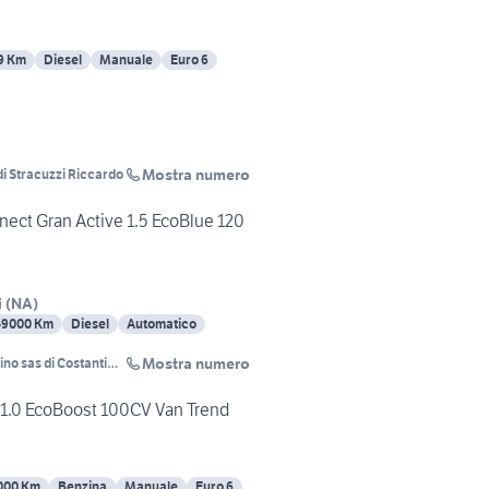
9 Km
Diesel
Manuale
Euro 6
Mostra numero
di Stracuzzi Riccardo
ect Gran Active 1.5 EcoBlue 120
i
(
NA
)
49000 Km
Diesel
Automatico
Mostra numero
ino sas di Costantino
o & C.
r 1.0 EcoBoost 100CV Van Trend
000 Km
Benzina
Manuale
Euro 6