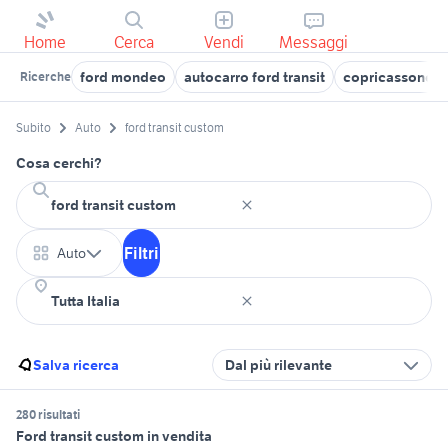
Home
Cerca
Vendi
Messaggi
ford mondeo
autocarro ford transit
copricassone fo
Ricerche
Subito
Auto
ford transit custom
Cosa cerchi?
Filtri
Auto
Salva ricerca
Dal più rilevante
280 risultati
Ford transit custom in vendita