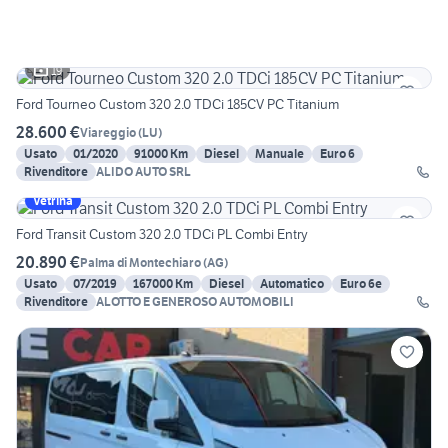
19
Ford Tourneo Custom 320 2.0 TDCi 185CV PC Titanium
28.600 €
Viareggio
(
LU
)
Usato
01/2020
91000 Km
Diesel
Manuale
Euro 6
Rivenditore
ALIDO AUTO SRL
Vetrina
Ford Transit Custom 320 2.0 TDCi PL Combi Entry
20.890 €
Palma di Montechiaro
(
AG
)
Usato
07/2019
167000 Km
Diesel
Automatico
Euro 6e
Rivenditore
ALOTTO E GENEROSO AUTOMOBILI