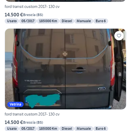
ford transit custom 2017- 130 cv
14.500 €
Brescia
(
BS
)
Usato
05/2017
185000 Km
Diesel
Manuale
Euro 6
Vetrina
ford transit custom 2017- 130 cv
14.500 €
Brescia
(
BS
)
Usato
05/2017
185000 Km
Diesel
Manuale
Euro 6