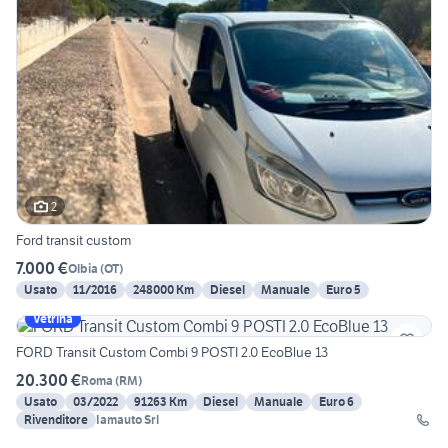
2
Ford transit custom
7.000 €
Olbia
(
OT
)
Usato
11/2016
248000 Km
Diesel
Manuale
Euro 5
Vetrina
FORD Transit Custom Combi 9 POSTI 2.0 EcoBlue 13
20.300 €
Roma
(
RM
)
Usato
03/2022
91263 Km
Diesel
Manuale
Euro 6
Rivenditore
Iamauto Srl