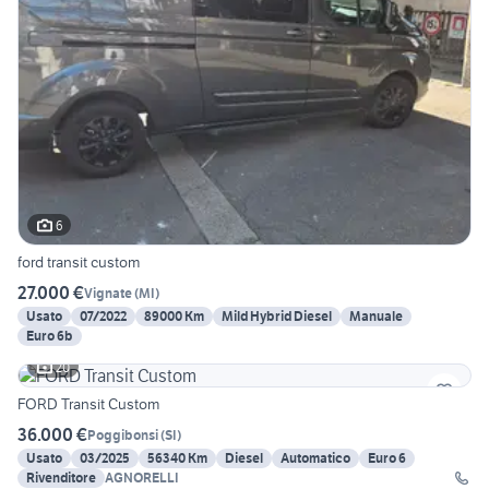
6
ford transit custom
27.000 €
Vignate
(
MI
)
Usato
07/2022
89000 Km
Mild Hybrid Diesel
Manuale
Euro 6b
20
FORD Transit Custom
36.000 €
Poggibonsi
(
SI
)
Usato
03/2025
56340 Km
Diesel
Automatico
Euro 6
Rivenditore
AGNORELLI