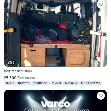
6
ford transit custom
25.500 €
Verona
(
VR
)
Usato
04/2019
132000 Km
Diesel
Manuale
Euro 6d-TEMP