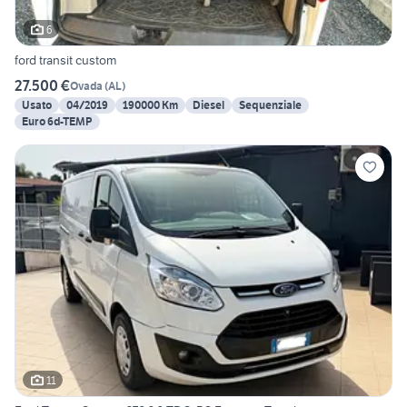
6
ford transit custom
27.500 €
Ovada
(
AL
)
Usato
04/2019
190000 Km
Diesel
Sequenziale
Euro 6d-TEMP
11