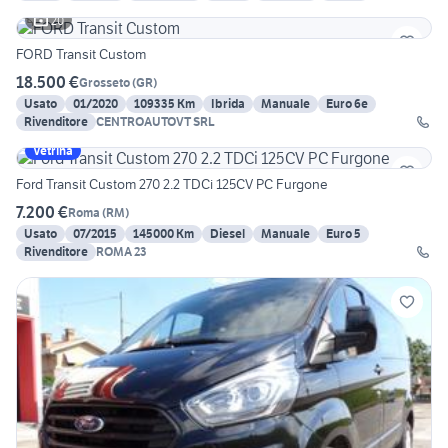
20
FORD Transit Custom
18.500 €
Grosseto
(
GR
)
Usato
01/2020
109335 Km
Ibrida
Manuale
Euro 6e
Rivenditore
CENTROAUTOVT SRL
Vetrina
Ford Transit Custom 270 2.2 TDCi 125CV PC Furgone
7.200 €
Roma
(
RM
)
Usato
07/2015
145000 Km
Diesel
Manuale
Euro 5
Rivenditore
ROMA 23