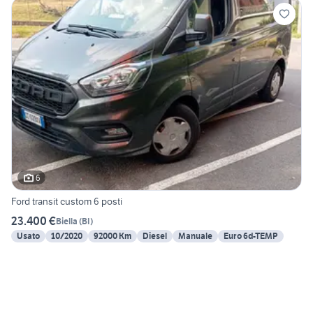
6
Ford transit custom 6 posti
23.400 €
Biella
(
BI
)
Usato
10/2020
92000 Km
Diesel
Manuale
Euro 6d-TEMP