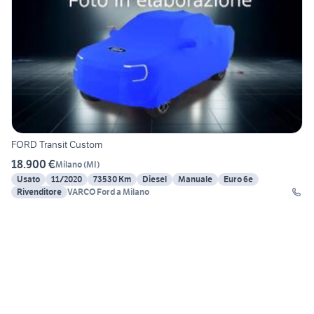
FORD Transit Custom
18.900 €
Milano
(
MI
)
Usato
11/2020
73530 Km
Diesel
Manuale
Euro 6e
Rivenditore
VARCO Ford a Milano