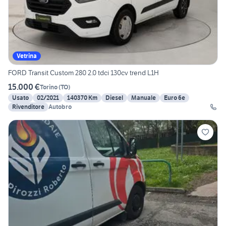
Vetrina
FORD Transit Custom 280 2.0 tdci 130cv trend L1H
15.000 €
Torino
(
TO
)
Usato
02/2021
140370 Km
Diesel
Manuale
Euro 6e
Rivenditore
Autobro