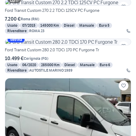
11
Ford Transit Custom 270 2.2 TDCi 125CV PC Furgone
7.200 €
Roma
(
RM
)
Usato
07/2015
145000 Km
Diesel
Manuale
Euro 5
Rivenditore
ROMA 23
Vetrina
Ford Transit Custom 280 2.0 TDCi 170 PC Furgone Tr
10.499 €
Cerignola
(
FG
)
Usato
06/2020
285000 Km
Diesel
Manuale
Euro 6
Rivenditore
AUTOSTILE MARINO 1989