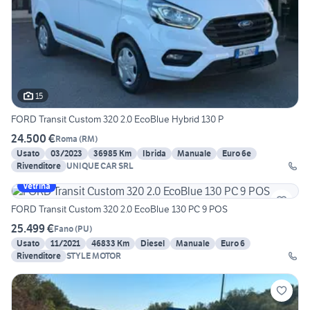
15
FORD Transit Custom 320 2.0 EcoBlue Hybrid 130 P
24.500 €
Roma
(
RM
)
Usato
03/2023
36985 Km
Ibrida
Manuale
Euro 6e
Rivenditore
UNIQUE CAR SRL
Vetrina
FORD Transit Custom 320 2.0 EcoBlue 130 PC 9 POS
25.499 €
Fano
(
PU
)
Usato
11/2021
46833 Km
Diesel
Manuale
Euro 6
Rivenditore
STYLE MOTOR