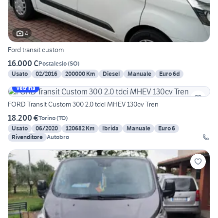
4
Ford transit custom
16.000 €
Postalesio
(
SO
)
Usato
02/2016
200000 Km
Diesel
Manuale
Euro 6d
Vetrina
FORD Transit Custom 300 2.0 tdci MHEV 130cv Tren
18.200 €
Torino
(
TO
)
Usato
06/2020
120682 Km
Ibrida
Manuale
Euro 6
Rivenditore
Autobro