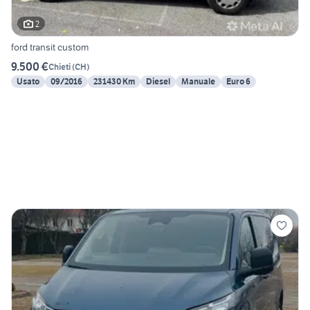
2
ford transit custom
9.500 €
Chieti
(
CH
)
Usato
09/2016
231430 Km
Diesel
Manuale
Euro 6