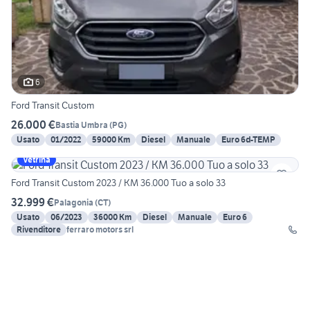
6
Ford Transit Custom
26.000 €
Bastia Umbra
(
PG
)
Usato
01/2022
59000 Km
Diesel
Manuale
Euro 6d-TEMP
Vetrina
Ford Transit Custom 2023 / KM 36.000 Tuo a solo 33
32.999 €
Palagonia
(
CT
)
Usato
06/2023
36000 Km
Diesel
Manuale
Euro 6
Rivenditore
ferraro motors srl