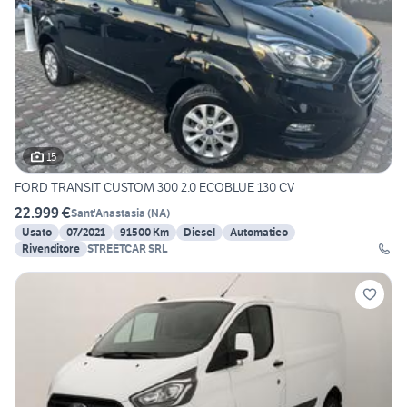
15
FORD TRANSIT CUSTOM 300 2.0 ECOBLUE 130 CV
22.999 €
Sant'Anastasia
(
NA
)
Usato
07/2021
91500 Km
Diesel
Automatico
Rivenditore
STREETCAR SRL