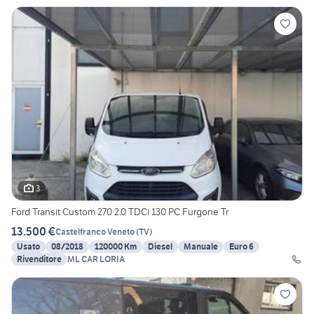
3
Ford Transit Custom 270 2.0 TDCi 130 PC Furgone Tr
13.500 €
Castelfranco Veneto
(
TV
)
Usato
08/2018
120000 Km
Diesel
Manuale
Euro 6
Rivenditore
ML CAR LORIA