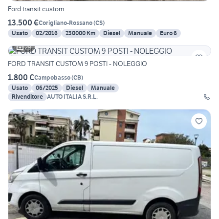
Ford transit custom
13.500 €
Corigliano-Rossano
(
CS
)
Usato
02/2016
230000 Km
Diesel
Manuale
Euro 6
29
FORD TRANSIT CUSTOM 9 POSTI - NOLEGGIO
1.800 €
Campobasso
(
CB
)
Usato
06/2025
Diesel
Manuale
Rivenditore
AUTO ITALIA S.R.L.