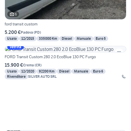
6
ford transit custom
5.200 €
Padova
(
PD
)
Usato
12/2015
335000 Km
Diesel
Manuale
Euro 5
Vetrina
FORD Transit Custom 280 2.0 EcoBlue 130 PC Furgo
15.900 €
Crema
(
CR
)
Usato
12/2020
92200 Km
Diesel
Manuale
Euro 6
Rivenditore
SILVER AUTO SRL