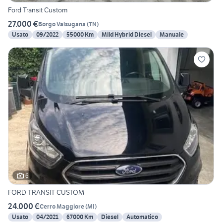
Ford Transit Custom
27.000 €
Borgo Valsugana
(
TN
)
Usato
09/2022
55000 Km
Mild Hybrid Diesel
Manuale
6
FORD TRANSIT CUSTOM
24.000 €
Cerro Maggiore
(
MI
)
Usato
04/2021
67000 Km
Diesel
Automatico