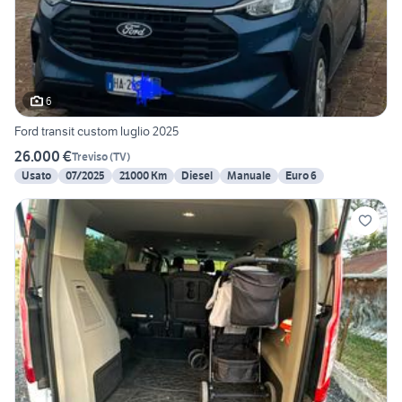
6
Ford transit custom luglio 2025
26.000 €
Treviso
(
TV
)
Usato
07/2025
21000 Km
Diesel
Manuale
Euro 6