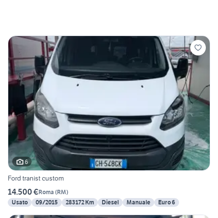
6
Ford tranist custom
14.500 €
Roma
(
RM
)
Usato
09/2015
283172 Km
Diesel
Manuale
Euro 6