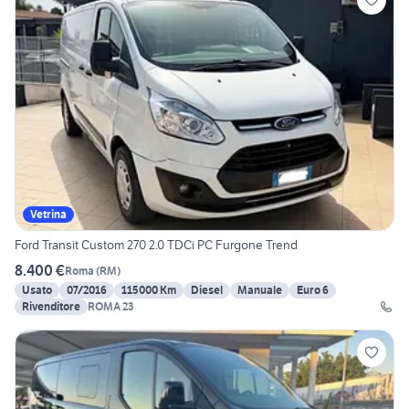
Vetrina
Ford Transit Custom 270 2.0 TDCi PC Furgone Trend
8.400 €
Roma
(
RM
)
Usato
07/2016
115000 Km
Diesel
Manuale
Euro 6
Rivenditore
ROMA 23