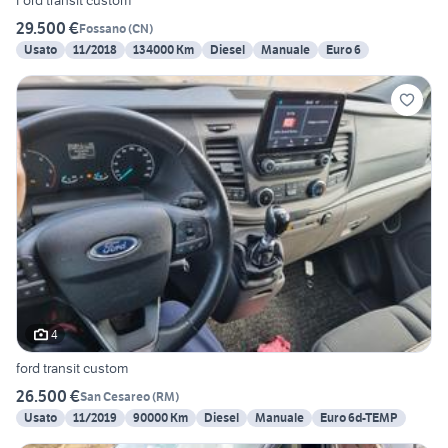
Ford transit custom
29.500 €
Fossano
(
CN
)
Usato
11/2018
134000 Km
Diesel
Manuale
Euro 6
4
ford transit custom
26.500 €
San Cesareo
(
RM
)
Usato
11/2019
90000 Km
Diesel
Manuale
Euro 6d-TEMP