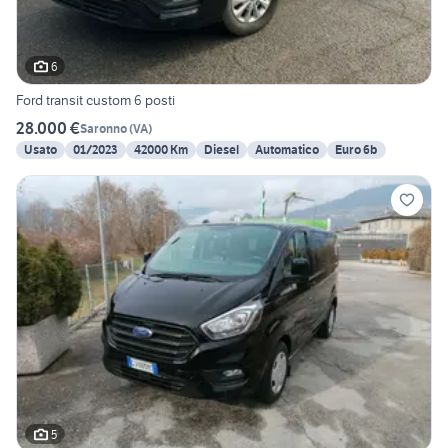
6
Ford transit custom 6 posti
28.000 €
Saronno
(
VA
)
Usato
01/2023
42000 Km
Diesel
Automatico
Euro 6b
5