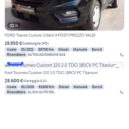
16
FORD Transit Custom 2.0dcti 9 POSTI PREZZO VALID
19.950 €
Cadoneghe
(
PD
)
Usato
01/2021
98700 Km
Diesel
Manuale
Euro 6
Rivenditore
AUTOCADONEGHE SAS
Vetrina
Ford Tourneo Custom 320 2.0 TDCi 185CV PC Titanium
28.600 €
Viareggio
(
LU
)
Usato
01/2020
91000 Km
Diesel
Manuale
Euro 6
Rivenditore
ALIDO AUTO SRL