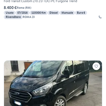
Ford Transit Custom 270 2.0 TDCi PC Furgone Trend
8.400 €
Roma
(
RM
)
Usato
07/2016
115000 Km
Diesel
Manuale
Euro 6
Rivenditore
ROMA 23