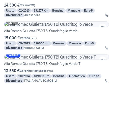
14.500 €
Torino
(
TO
)
Usato
02/2013
131277 Km
Benzina
Manuale
Euro 5
Rivenditore
Alessandro
26
Alfa Romeo Giulietta 1750 TBi Quadrifoglio Verde
15.000 €
Verona
(
VR
)
Usato
09/2013
116000 Km
Benzina
Manuale
Euro 5
Rivenditore
VERATA AUTO
Vetrina
Alfa Romeo Giulietta 1750 TBi Quadrifoglio Verde T
13.550 €
Caronno Pertusella
(
VA
)
Usato
10/2014
189000 Km
Benzina
Automatico
Euro 6e
Rivenditore
ITALIANA AUTOMOBILI