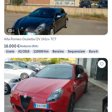
6
Alfa Romeo Giulietta QV 241cv TCT
16.000 €
Nettuno
(
RM
)
Usato
02/2015
120000 Km
Benzina
Sequenziale
Euro 6