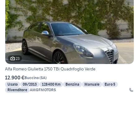
23
Alfa Romeo Giulietta 1750 TBi Quadrifoglio Verde
12.900 €
Buccino
(
SA
)
Usato
09/2013
128400 Km
Benzina
Manuale
Euro 5
Rivenditore
AMGFMOTORS