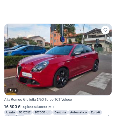
15
Alfa Romeo Giulietta 1750 Turbo TCT Veloce
16.500 €
Pogliano Milanese
(
MI
)
Usato
05/2017
107000 Km
Benzina
Automatico
Euro 6