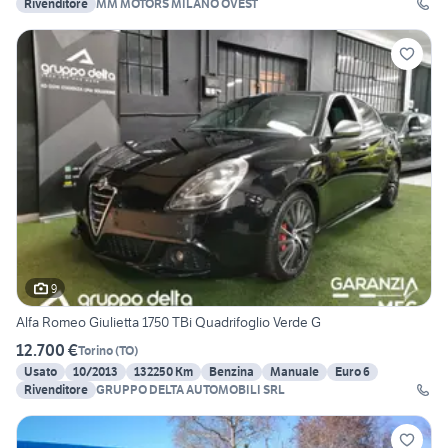
Rivenditore
MM MOTORS MILANO OVEST
9
Alfa Romeo Giulietta 1750 TBi Quadrifoglio Verde G
12.700 €
Torino
(
TO
)
Usato
10/2013
132250 Km
Benzina
Manuale
Euro 6
Rivenditore
GRUPPO DELTA AUTOMOBILI SRL