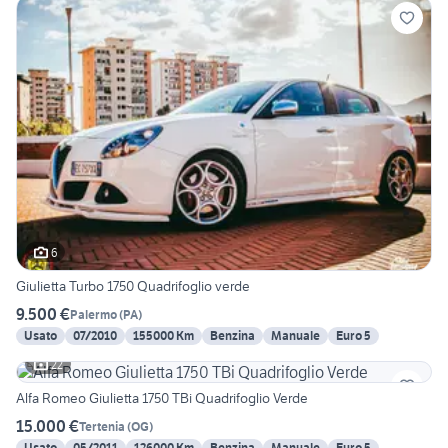
6
Giulietta Turbo 1750 Quadrifoglio verde
9.500 €
Palermo
(
PA
)
Usato
07/2010
155000 Km
Benzina
Manuale
Euro 5
22
Alfa Romeo Giulietta 1750 TBi Quadrifoglio Verde
15.000 €
Tertenia
(
OG
)
Usato
05/2011
126000 Km
Benzina
Manuale
Euro 5