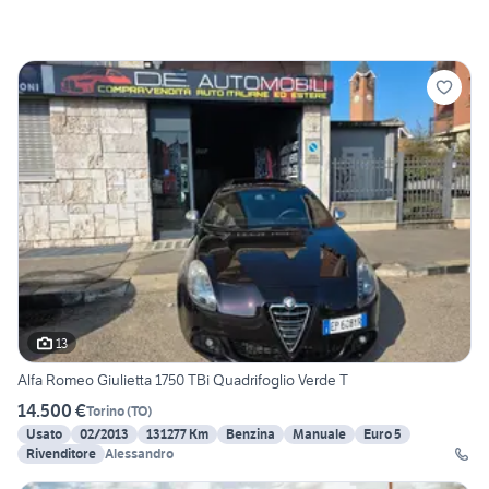
13
Alfa Romeo Giulietta 1750 TBi Quadrifoglio Verde T
14.500 €
Torino
(
TO
)
Usato
02/2013
131277 Km
Benzina
Manuale
Euro 5
Rivenditore
Alessandro