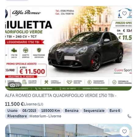
29
ALFA ROMEO GIULIETTA QUADRIFOGLIO VERDE 1750 TBi -
11.500 €
Livorno
(
LI
)
Usato
08/2015
185000 Km
Benzina
Sequenziale
Euro 6
Rivenditore
Motorium - Livorno