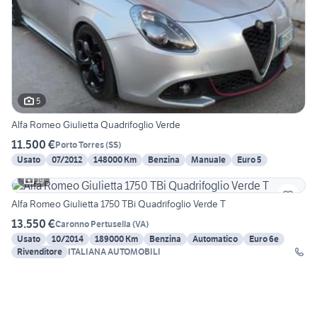
5
Alfa Romeo Giulietta Quadrifoglio Verde
11.500 €
Porto Torres
(
SS
)
Usato
07/2012
148000 Km
Benzina
Manuale
Euro 5
19
Alfa Romeo Giulietta 1750 TBi Quadrifoglio Verde T
13.550 €
Caronno Pertusella
(
VA
)
Usato
10/2014
189000 Km
Benzina
Automatico
Euro 6e
Rivenditore
ITALIANA AUTOMOBILI