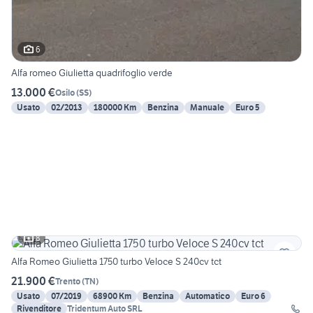
6
Alfa romeo Giulietta quadrifoglio verde
13.000 €
Osilo
(
SS
)
Usato
02/2013
180000 Km
Benzina
Manuale
Euro 5
8
Alfa Romeo Giulietta 1750 turbo Veloce S 240cv tct
21.900 €
Trento
(
TN
)
Usato
07/2019
68900 Km
Benzina
Automatico
Euro 6
Rivenditore
Tridentum Auto SRL