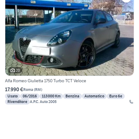
20
Alfa Romeo Giulietta 1750 Turbo TCT Veloce
17.990 €
Roma
(
RM
)
Usato
06/2016
113000 Km
Benzina
Automatico
Euro 6e
Rivenditore
A.P.C. Auto 2005