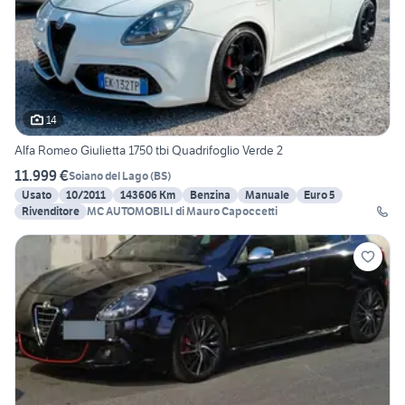
14
Alfa Romeo Giulietta 1750 tbi Quadrifoglio Verde 2
11.999 €
Soiano del Lago
(
BS
)
Usato
10/2011
143606 Km
Benzina
Manuale
Euro 5
Rivenditore
MC AUTOMOBILI di Mauro Capoccetti