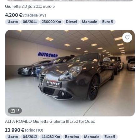
Giulietta 2.0 jtd 2011 euro 5
4.200 €
Stradella
(
PV
)
Usato
06/2011
250000 Km
Diesel
Manuale
Euro 5
15
ALFA ROMEO Giulietta Giulietta III 1750 tbi Quad
13.990 €
Torino
(
TO
)
Usato
04/2012
114282 Km
Benzina
Manuale
Euro 5