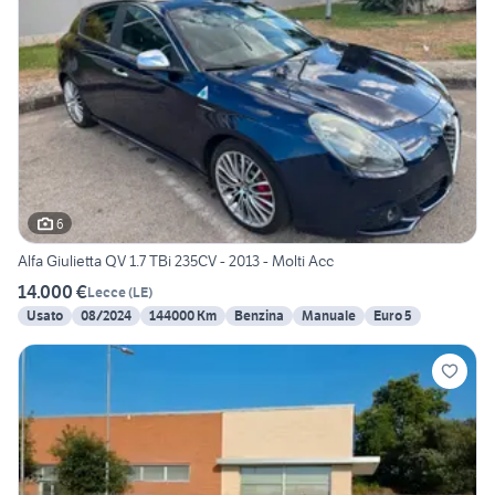
6
Alfa Giulietta QV 1.7 TBi 235CV - 2013 - Molti Acc
14.000 €
Lecce
(
LE
)
Usato
08/2024
144000 Km
Benzina
Manuale
Euro 5