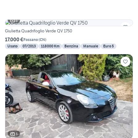
6
Giulietta Quadrifoglio Verde QV 1750
17.000 €
Fossano
(
CN
)
Usato
07/2013
118000 Km
Benzina
Manuale
Euro 5
6