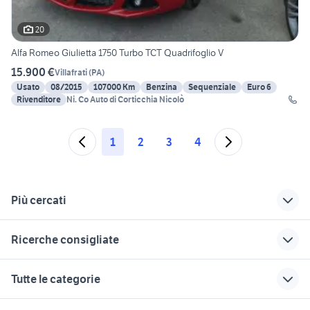
20
Alfa Romeo Giulietta 1750 Turbo TCT Quadrifoglio V
15.900 €
Villafrati
(
PA
)
Usato
08/2015
107000 Km
Benzina
Sequenziale
Euro 6
Rivenditore
Ni. Co Auto di Corticchia Nicolò
1
2
3
4
Più cercati
Correlati
Richerche simili
Suggerimenti
Ricerche consigliate
alfa romeo giulietta
duetto osso di
concessionari auto
in piemonte
seppia 1750
usate lanciano
video village monterotondo
fiat 1100 anni 50
Tutte le categorie
giulietta 1750 turbo
alfa romeo 1750
auto usate imola
alfa 90
copricassone ford ranger
accessori auto
berlina accessori
ford mondeo
renault captur usata sicilia
hummer h2
motori
immobili
lavoro e servizi