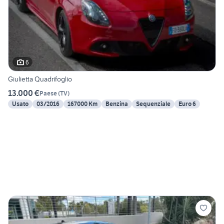
6
Giulietta Quadrifoglio
13.000 €
Paese
(
TV
)
Usato
03/2016
167000 Km
Benzina
Sequenziale
Euro 6