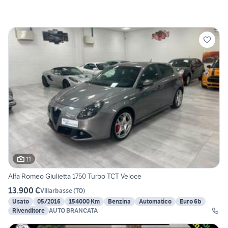
11
Alfa Romeo Giulietta 1750 Turbo TCT Veloce
13.900 €
Villarbasse
(
TO
)
Usato
05/2016
154000 Km
Benzina
Automatico
Euro 6b
Rivenditore
AUTO BRANCATA