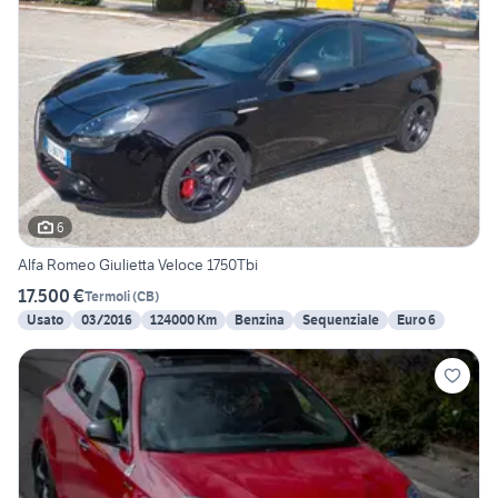
6
Alfa Romeo Giulietta Veloce 1750Tbi
17.500 €
Termoli
(
CB
)
Usato
03/2016
124000 Km
Benzina
Sequenziale
Euro 6