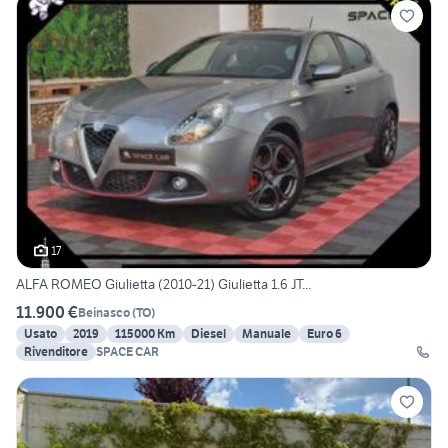
17
ALFA ROMEO Giulietta (2010-21) Giulietta 1.6 JT...
11.900 €
Beinasco
(
TO
)
Usato
2019
115000 Km
Diesel
Manuale
Euro 6
Rivenditore
SPACE CAR