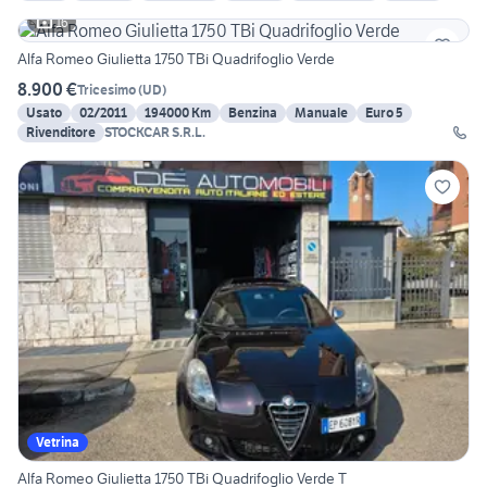
16
Alfa Romeo Giulietta 1750 TBi Quadrifoglio Verde
8.900 €
Tricesimo
(
UD
)
Usato
02/2011
194000 Km
Benzina
Manuale
Euro 5
Rivenditore
STOCKCAR S.R.L.
Vetrina
Alfa Romeo Giulietta 1750 TBi Quadrifoglio Verde T