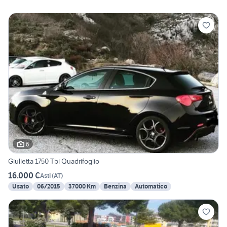
6
Giulietta 1750 Tbi Quadrifoglio
16.000 €
Asti
(
AT
)
Usato
06/2015
37000 Km
Benzina
Automatico