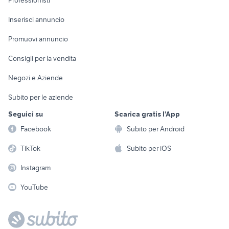
Professionisti
Arredamento e
Console e
Accessori per
Casalinghi
Inserisci annuncio
Videogiochi
animali
Elettrodomestici
Promuovi annuncio
Audio/Video
Musica e Film
Giardino e Fai da te
Consigli per la vendita
Fotografia
Libri e Riviste
Abbigliamento e
Negozi e Aziende
Telefonia
Strumenti Musicali
Accessori
Subito per le aziende
Sports
Tutto per i bambini
Seguici su
Scarica gratis l'App
Biciclette
Facebook
Subito per Android
Collezionismo
TikTok
Subito per iOS
Instagram
YouTube