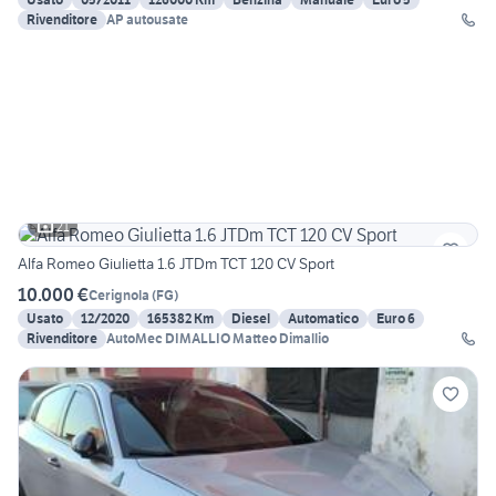
Rivenditore
AP autousate
21
Alfa Romeo Giulietta 1.6 JTDm TCT 120 CV Sport
10.000 €
Cerignola
(
FG
)
Usato
12/2020
165382 Km
Diesel
Automatico
Euro 6
Rivenditore
AutoMec DIMALLIO Matteo Dimallio