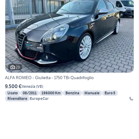
20
ALFA ROMEO - Giulietta - 1750 TBi Quadrifoglio
9.500 €
Venezia
(
VE
)
Usato
08/2011
196000 Km
Benzina
Manuale
Euro 5
Rivenditore
EuropeCar