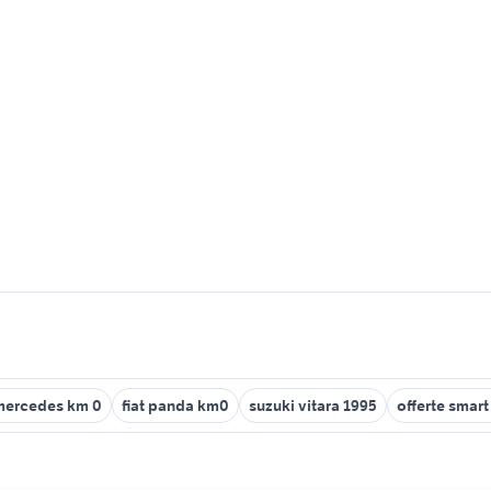
mercedes km 0
fiat panda km0
suzuki vitara 1995
offerte smar