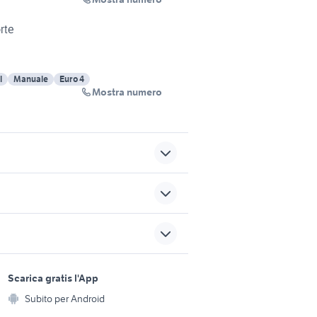
rte
l
Manuale
Euro 4
Mostra numero
golf 8 usata
uto
skoda kamiq metano usata
fiat accessori auto Brindisi
sports e hobby
ovincia
provincia
a
Scarica gratis l'App
Animali
muletto accessori auto
Subito per Android
ento e
Accessori per animali