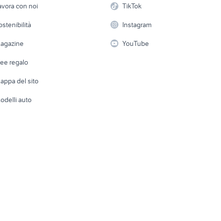
Casaling
avora con noi
TikTok
 a schiera
Candidati in cerca di
Audio/Video
Elettrod
ostenibilità
Instagram
lavoro
i
Fotografia
Giardino 
agazine
YouTube
Attrezzature di lavoro
Telefonia
Abbigli
dee regalo
Accesso
e altro
appa del sito
Tutto per
odelli auto