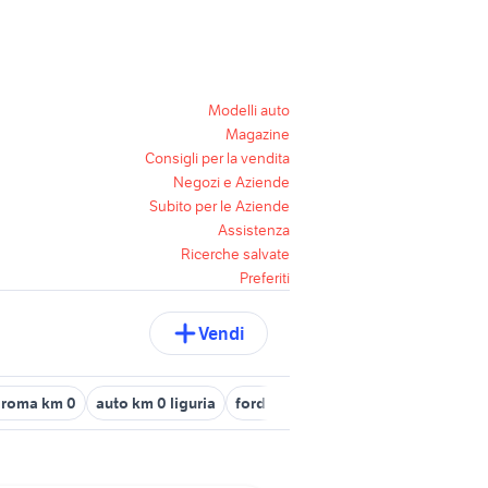
Modelli auto
Magazine
Consigli per la vendita
Negozi e Aziende
Subito per le Aziende
Assistenza
Ricerche salvate
Preferiti
Vendi
t roma km 0
auto km 0 liguria
ford km0
mazda cx 5 km0
para