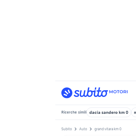
dacia sandero km 0
Ricerche
simili
Subito
Auto
grand vitara km 0