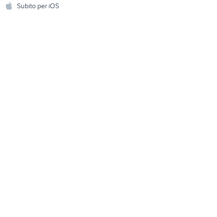
hi
Subito per iOS
Musica e Film
omestici
Libri e Riviste
e Fai da te
Strumenti Musicali
amento e
ri
Sports
 i bambini
Biciclette
Collezionismo