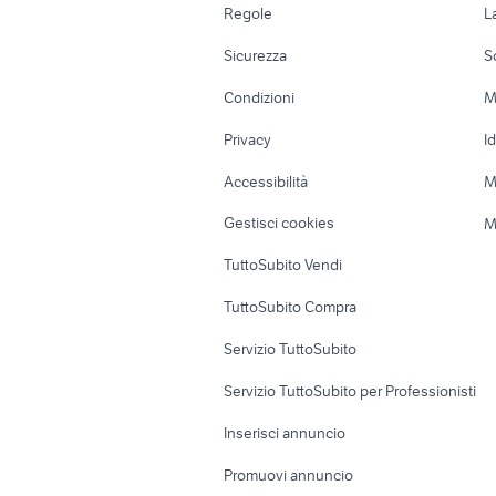
Regole
L
renegade km 0 piemonte
Moto e Scooter
Ville singole e
Sicurezza
S
Accessori Moto
Terreni e rustic
Condizioni
M
Nautica
Garage e box
Privacy
I
Caravan e Camper
Loft, mansarde 
Accessibilità
M
Veicoli commerciali
Case vacanza
Gestisci cookies
M
Uffici e Locali
TuttoSubito Vendi
commerciali
TuttoSubito Compra
Servizio TuttoSubito
Servizio TuttoSubito per Professionisti
Inserisci annuncio
Promuovi annuncio