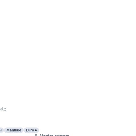
orte
l
Manuale
Euro 4
Mostra numero