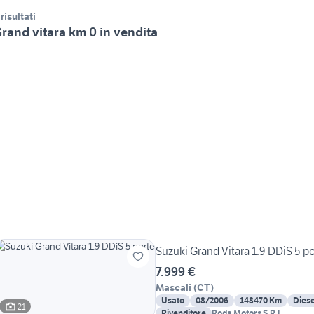
 risultati
rand vitara km 0 in vendita
Suzuki Grand Vitara 1.9 DDiS 5 p
7.999 €
Mascali
(
CT
)
Usato
08/2006
148470 Km
Diese
21
Rivenditore
Roda Motors S.R.L.