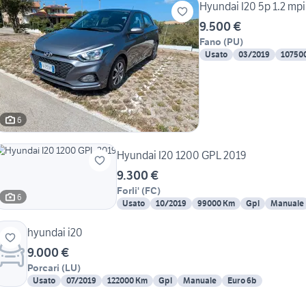
Hyundai I20 5p 1.2 mp
9.500 €
Fano
(
PU
)
Usato
03/2019
10750
6
Hyundai I20 1200 GPL 2019
9.300 €
Forli'
(
FC
)
6
Usato
10/2019
99000 Km
Gpl
Manuale
hyundai i20
9.000 €
Porcari
(
LU
)
Usato
07/2019
122000 Km
Gpl
Manuale
Euro 6b