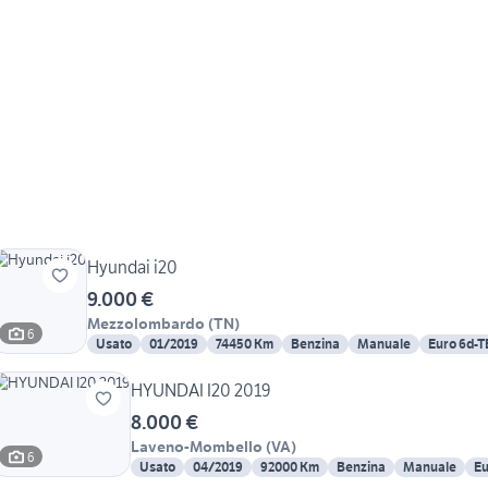
Hyundai i20
9.000 €
Mezzolombardo
(
TN
)
6
Usato
01/2019
74450 Km
Benzina
Manuale
Euro 6d-
HYUNDAI I20 2019
8.000 €
Laveno-Mombello
(
VA
)
6
Usato
04/2019
92000 Km
Benzina
Manuale
Eu