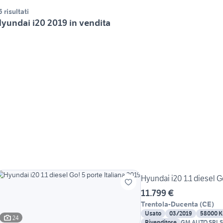
5 risultati
yundai i20 2019 in vendita
Hyundai i20 1.1 diesel G
11.799 €
Trentola-Ducenta
(
CE
)
Usato
03/2019
58000 
24
Rivenditore
GM AUTO SRLS