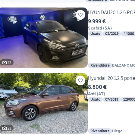
HYUNDAI i20 1.2 5 P
9.999 €
Scafati
(
SA
)
Usato
02/2019
44000
22
Rivenditore
BALZANO MO
Hyundai i20 1.2 5 por
8.800 €
Asti
(
AT
)
Usato
07/2019
12900
23
Rivenditore
Diego