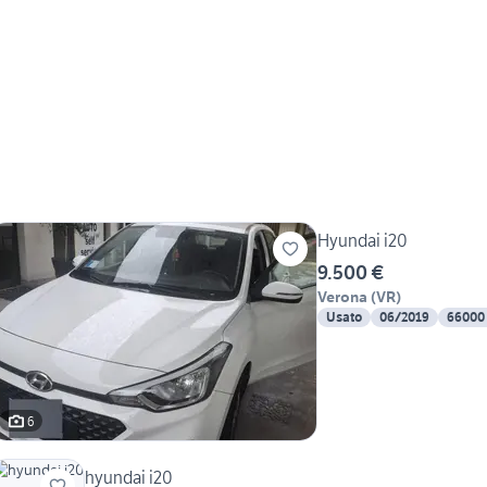
Hyundai i20
9.500 €
Verona
(
VR
)
Usato
06/2019
66000
6
hyundai i20