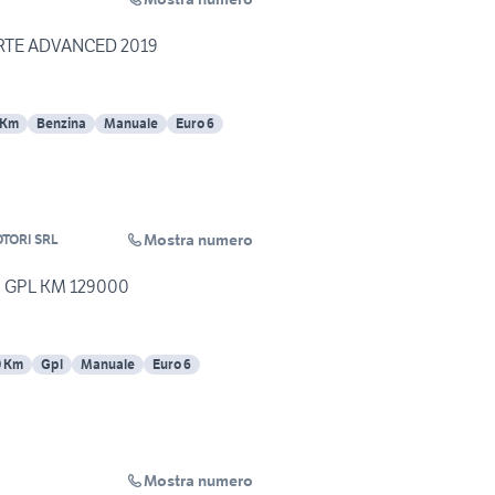
ORTE ADVANCED 2019
 Km
Benzina
Manuale
Euro 6
Mostra numero
TORI SRL
te GPL KM 129000
0 Km
Gpl
Manuale
Euro 6
Mostra numero