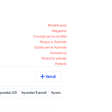
Modelli auto
Magazine
Consigli per la vendita
Negozi e Aziende
Subito per le Aziende
Assistenza
Ricerche salvate
Preferiti
Vendi
yundai i20
hyundai 9 posti
hyundai getz 2003 auto
hyundai 4