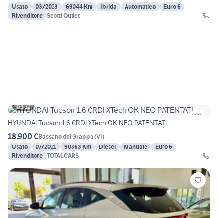
Usato
03/2023
69044 Km
Ibrida
Automatico
Euro 6
Rivenditore
Scotti Outlet
12
HYUNDAI Tucson 1.6 CRDI XTech OK NEO PATENTATI
18.900 €
Bassano del Grappa
(
VI
)
Usato
07/2021
90363 Km
Diesel
Manuale
Euro 6
Rivenditore
TOTALCARS