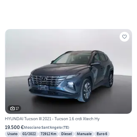
17
HYUNDAI Tucson III 2021 - Tucson 1.6 crdi Xtech Hy
19.500 €
Mosciano Sant'Angelo
(
TE
)
Usato
02/2022
72912 Km
Diesel
Manuale
Euro 6