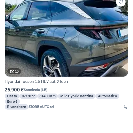
10
Hyundai Tucson 1.6 HEV aut. XTech
26.900 €
Sannicola
(
LE
)
Usato
02/2022
61400 Km
Mild Hybrid Benzina
Automatico
Euro 6
Rivenditore
STORE AUTO srl