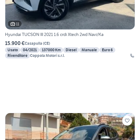
11
Hyundai TUCSON III 2021 1.6 crdi Xtech 2wd Navi/Ka
15.900 €
Casapulla
(
CE
)
Usato
04/2021
137000 Km
Diesel
Manuale
Euro 6
Rivenditore
Coppola Motori s.r.l.