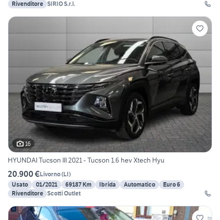
Rivenditore
SIRIO S.r.l.
16
HYUNDAI Tucson III 2021 - Tucson 1.6 hev Xtech Hyu
20.900 €
Livorno
(
LI
)
Usato
01/2021
69187 Km
Ibrida
Automatico
Euro 6
Rivenditore
Scotti Outlet