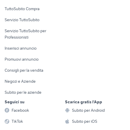
Uffici e Locali
TuttoSubito Compra
commerciali
Servizio TuttoSubito
elettronica
per la casa e la
sports e hobby
Servizio TuttoSubito per
persona
Informatica
Animali
Professionisti
Arredamento e
Console e
Accessori per
Casalinghi
Inserisci annuncio
Videogiochi
animali
Elettrodomestici
Promuovi annuncio
Audio/Video
Musica e Film
Giardino e Fai da te
Consigli per la vendita
Fotografia
Libri e Riviste
Abbigliamento e
Negozi e Aziende
Telefonia
Strumenti Musicali
Accessori
Subito per le aziende
Sports
Tutto per i bambini
Seguici su
Scarica gratis l'App
Biciclette
Facebook
Subito per Android
Collezionismo
TikTok
Subito per iOS