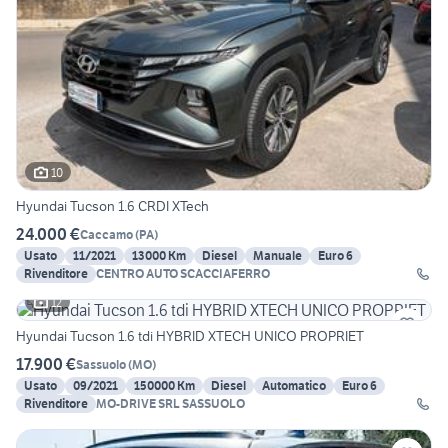
10
Hyundai Tucson 1.6 CRDI XTech
24.000 €
Caccamo
(
PA
)
Usato
11/2021
13000 Km
Diesel
Manuale
Euro 6
Rivenditore
CENTRO AUTO SCACCIAFERRO
12
Hyundai Tucson 1.6 tdi HYBRID XTECH UNICO PROPRIET
17.900 €
Sassuolo
(
MO
)
Usato
09/2021
150000 Km
Diesel
Automatico
Euro 6
Rivenditore
MO-DRIVE SRL SASSUOLO