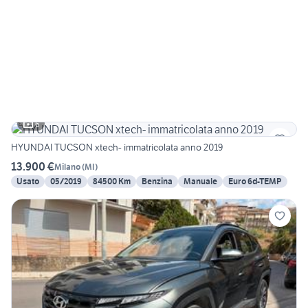
6
HYUNDAI TUCSON xtech- immatricolata anno 2019
13.900 €
Milano
(
MI
)
Usato
05/2019
84500 Km
Benzina
Manuale
Euro 6d-TEMP