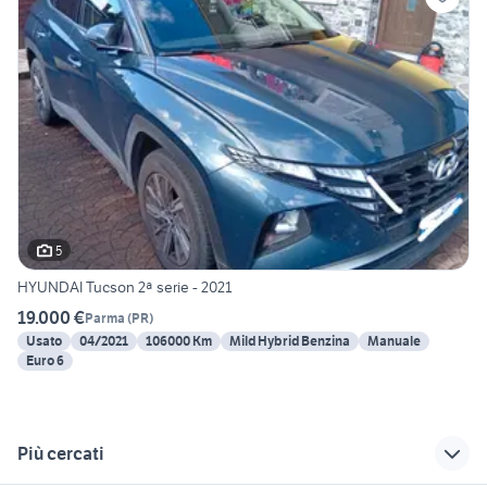
5
HYUNDAI Tucson 2ª serie - 2021
19.000 €
Parma
(
PR
)
Usato
04/2021
106000 Km
Mild Hybrid Benzina
Manuale
Euro 6
Più cercati