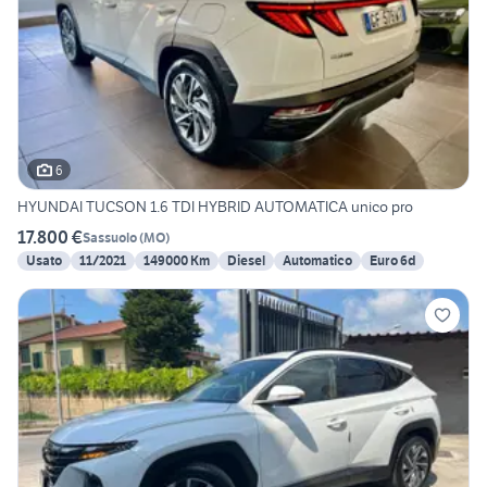
6
HYUNDAI TUCSON 1.6 TDI HYBRID AUTOMATICA unico pro
17.800 €
Sassuolo
(
MO
)
Usato
11/2021
149000 Km
Diesel
Automatico
Euro 6d