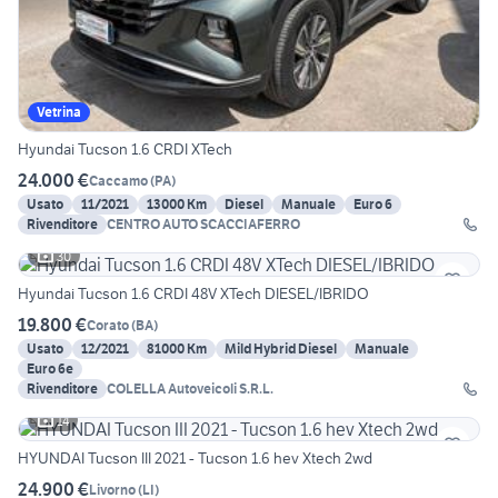
Vetrina
Hyundai Tucson 1.6 CRDI XTech
24.000 €
Caccamo
(
PA
)
Usato
11/2021
13000 Km
Diesel
Manuale
Euro 6
Rivenditore
CENTRO AUTO SCACCIAFERRO
30
Hyundai Tucson 1.6 CRDI 48V XTech DIESEL/IBRIDO
19.800 €
Corato
(
BA
)
Usato
12/2021
81000 Km
Mild Hybrid Diesel
Manuale
Euro 6e
Rivenditore
COLELLA Autoveicoli S.R.L.
14
HYUNDAI Tucson III 2021 - Tucson 1.6 hev Xtech 2wd
24.900 €
Livorno
(
LI
)