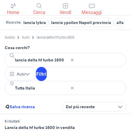
Home
Cerca
Vendi
Messaggi
lancia lybra
lancia ypsilon Napoli provincia
alfa 16
Ricerche
Subito
Auto
lancia delta hf turbo 1600
Cosa cerchi?
Filtri
Auto
Salva ricerca
Dal più recente
6 risultati
Lancia delta hf turbo 1600 in vendita