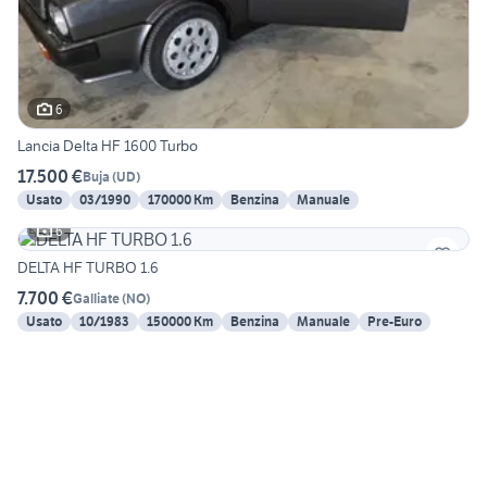
6
Lancia Delta HF 1600 Turbo
17.500 €
Buja
(
UD
)
Usato
03/1990
170000 Km
Benzina
Manuale
6
DELTA HF TURBO 1.6
7.700 €
Galliate
(
NO
)
Usato
10/1983
150000 Km
Benzina
Manuale
Pre-Euro