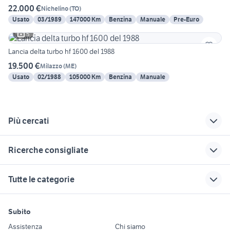
22.000 €
Nichelino
(
TO
)
Usato
03/1989
147000 Km
Benzina
Manuale
Pre-Euro
5
Lancia delta turbo hf 1600 del 1988
19.500 €
Milazzo
(
ME
)
Usato
02/1988
105000 Km
Benzina
Manuale
Più cercati
Correlati
Richerche simili
Suggerimenti
Ricerche consigliate
lancia thema in
lancia delta hf turbo
lancia delta 1.9 twin
lombardia
integrale
turbo accessori auto
alfa romeo tonale
auto Reggio nellEmilia
Tutte le categorie
auto lancia thema
lancia delta hf turbo
auto usate reggio
mercedes classe c Veneto
suv usati veneto
Sicilia
1600
emilia
patrol gr y61
mitsubishi asx usata
motori
immobili
lavoro e servizi
fiat regata turbo
lancia delta
golf 6
Subito
ferrari auto
nissan evalia
diesel motori
campania
Auto
Appartamenti
Offerte di lavoro
auto usate lecco
Assistenza
Chi siamo
bmw 220i
3008 usata