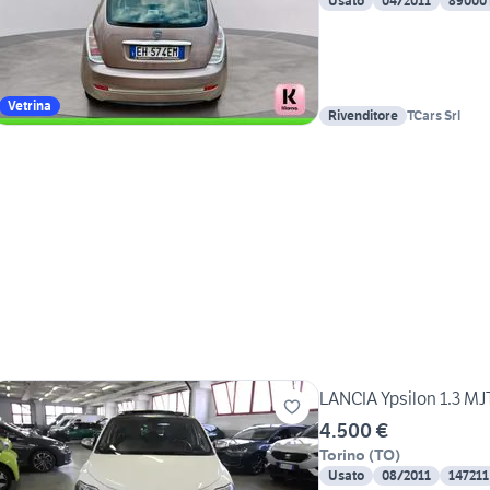
Usato
04/2011
89000
Vetrina
Rivenditore
TCars Srl
LANCIA Ypsilon 1.3 MJ
4.500 €
Torino
(
TO
)
Usato
08/2011
147211