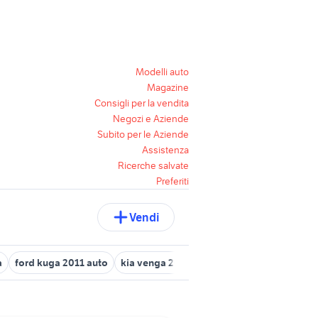
Modelli auto
Magazine
Consigli per la vendita
Negozi e Aziende
Subito per le Aziende
Assistenza
Ricerche salvate
Preferiti
Vendi
a
ford kuga 2011 auto
kia venga 2011 auto
audi a5 2011
lanc