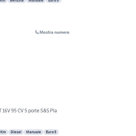
 Km
Benzina
Manuale
Euro 5
Mostra numero
T 16V 95 CV 5 porte S&S Pla
 Km
Diesel
Manuale
Euro 5