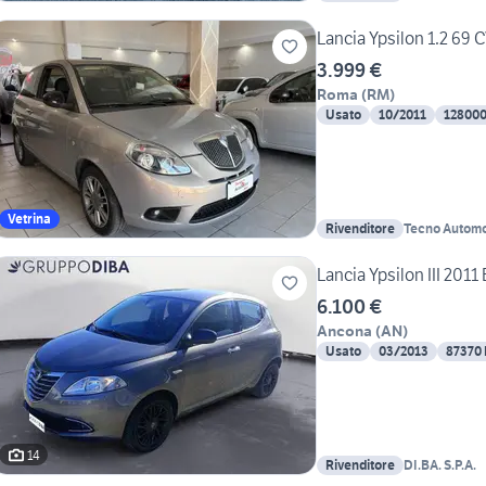
Lancia Ypsilon 1.2 69 
3.999 €
Roma
(
RM
)
Usato
10/2011
12800
Vetrina
Rivenditore
Tecno Automo
Lancia Ypsilon III 2011
6.100 €
Ancona
(
AN
)
Usato
03/2013
87370
14
Rivenditore
DI.BA. S.P.A.