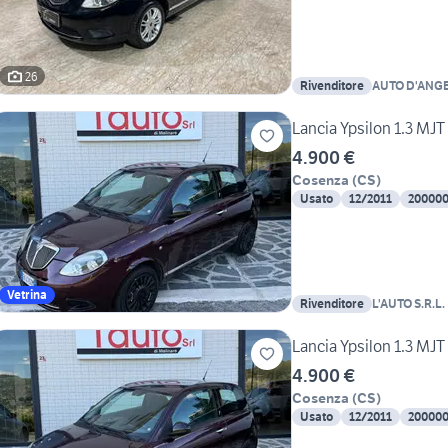
26
Rivenditore
AUTO D'ANG
Lancia Ypsilon 1.3 M
4.900 €
Cosenza
(
CS
)
Usato
12/2011
20000
Vetrina
Rivenditore
L'AUTO S.R.L.
Lancia Ypsilon 1.3 M
4.900 €
Cosenza
(
CS
)
Usato
12/2011
20000