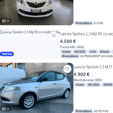
24
Rivenditore
X-CAR
Lancia Ypsilon 1.3 Mjt 95 cv mo
4.500 €
Canicatti'
(
AG
)
Usato
10/2011
1 Km
Diesel
Vetrina
Rivenditore
AUTOMARKET di CANG
Lancia Ypsilon 1.3 MJT
4.900 €
Monfalcone
(
GO
)
Usato
08/2011
99000
21
Rivenditore
AUTO FVG