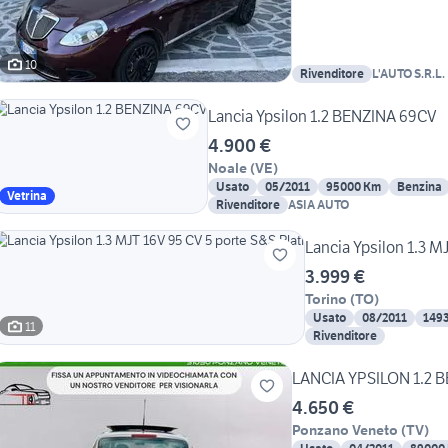
10
Rivenditore
L'AUTO S.R.L.
Lancia Ypsilon 1.2 BENZINA 69CV
4.900 €
Noale
(
VE
)
Usato
05/2011
95000 Km
Benzina
Vetrina
Rivenditore
ASIA AUTO
Lancia Ypsilon 1.3 M
3.999 €
Torino
(
TO
)
Usato
08/2011
149
11
Rivenditore
LANCIA YPSILON 1.2 B
4.650 €
Ponzano Veneto
(
TV
)