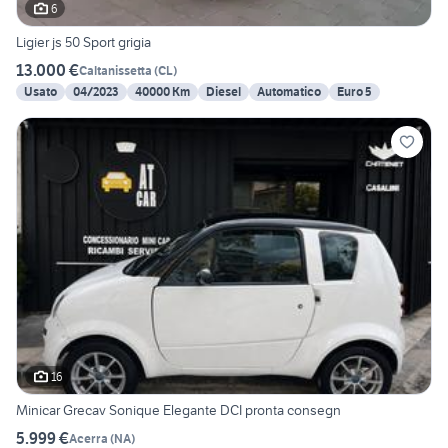
6
Ligier js 50 Sport grigia
13.000 €
Caltanissetta
(
CL
)
Usato
04/2023
40000 Km
Diesel
Automatico
Euro 5
16
Minicar Grecav Sonique Elegante DCI pronta consegn
5.999 €
Acerra
(
NA
)