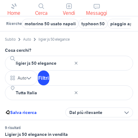
Home
Cerca
Vendi
Messaggi
motorino 50 usato napoli
typhoon 50
piaggio ape 
Ricerche
Subito
Auto
ligier js 50 elegance
Cosa cerchi?
Filtri
Auto
Salva ricerca
Dal più rilevante
9 risultati
Ligier js 50 elegance in vendita