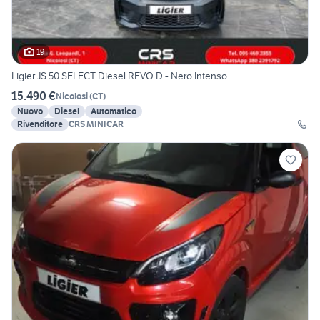
19
Ligier JS 50 SELECT Diesel REVO D - Nero Intenso
15.490 €
Nicolosi
(
CT
)
Nuovo
Diesel
Automatico
Rivenditore
CRS MINICAR