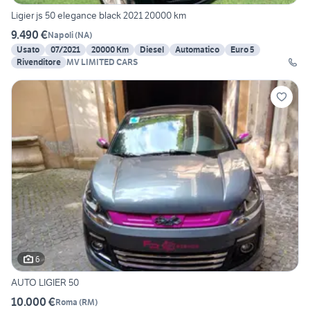
Ligier js 50 elegance black 2021 20000 km
9.490 €
Napoli
(
NA
)
Usato
07/2021
20000 Km
Diesel
Automatico
Euro 5
Rivenditore
MV LIMITED CARS
6
AUTO LIGIER 50
10.000 €
Roma
(
RM
)