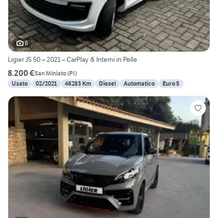
6
Ligier JS 50 – 2021 – CarPlay & Interni in Pelle
8.200 €
San Miniato
(
PI
)
Usato
02/2021
46283 Km
Diesel
Automatico
Euro 5