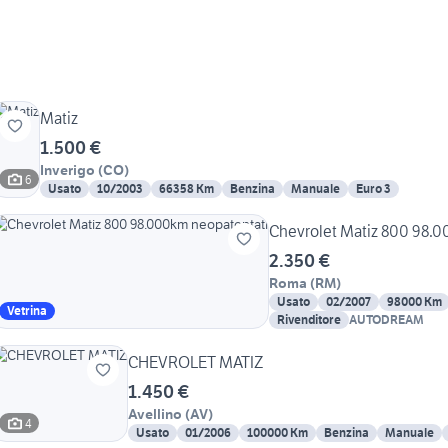
Matiz
1.500 €
Inverigo
(
CO
)
6
Usato
10/2003
66358 Km
Benzina
Manuale
Euro 3
Chevrolet Matiz 800 98.
2.350 €
Roma
(
RM
)
Usato
02/2007
98000 Km
Vetrina
Rivenditore
AUTODREAM
CHEVROLET MATIZ
1.450 €
Avellino
(
AV
)
4
Usato
01/2006
100000 Km
Benzina
Manuale