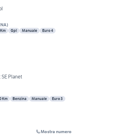
pl
(
NA
)
 Km
Gpl
Manuale
Euro 4
 SE Planet
0 Km
Benzina
Manuale
Euro 3
Mostra numero