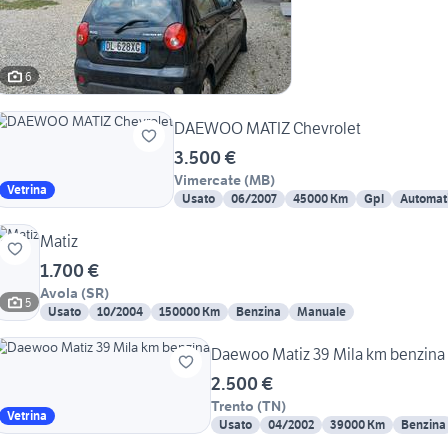
6
DAEWOO MATIZ Chevrolet
3.500 €
Vimercate
(
MB
)
Vetrina
Usato
06/2007
45000 Km
Gpl
Automat
Matiz
1.700 €
Avola
(
SR
)
5
Usato
10/2004
150000 Km
Benzina
Manuale
Daewoo Matiz 39 Mila km benzina
2.500 €
Trento
(
TN
)
Vetrina
Usato
04/2002
39000 Km
Benzina