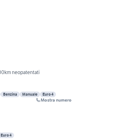
000km neopatentati
Benzina
Manuale
Euro 4
Mostra numero
Euro 4