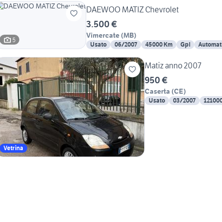
DAEWOO MATIZ Chevrolet
3.500 €
Vimercate
(
MB
)
5
Usato
06/2007
45000 Km
Gpl
Automat
Matiz anno 2007
950 €
Caserta
(
CE
)
Usato
03/2007
12100
Vetrina