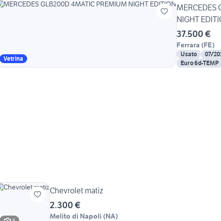
MERCEDES 
NIGHT EDIT
37.500 €
Ferrara
(
FE
)
Usato
07/20
Vetrina
Euro 6d-TEMP
Chevrolet matiz
2.300 €
Melito di Napoli
(
NA
)
6