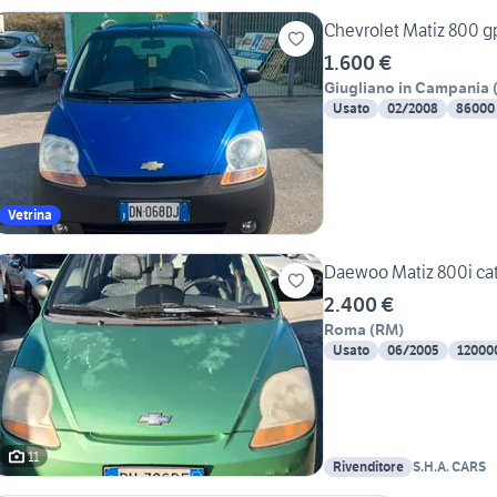
Chevrolet Matiz 800 g
1.600 €
Giugliano in Campania
Usato
02/2008
86000
Vetrina
Daewoo Matiz 800i cat
2.400 €
Roma
(
RM
)
Usato
06/2005
12000
11
Rivenditore
S.H.A. CARS