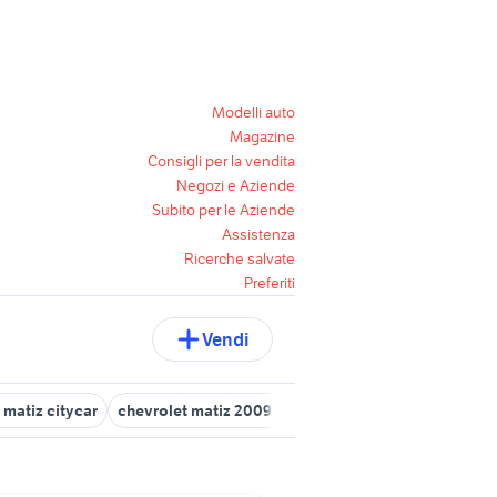
Modelli auto
Magazine
Consigli per la vendita
Negozi e Aziende
Subito per le Aziende
Assistenza
Ricerche salvate
Preferiti
Vendi
matiz citycar
chevrolet matiz 2009 accessori auto
chevrolet ma