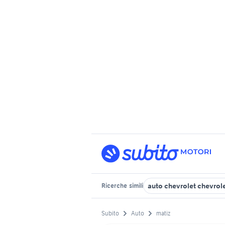
auto chevrolet chevrole
Ricerche
simili
Subito
Auto
matiz