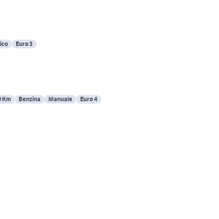
ico
Euro 3
0 Km
Benzina
Manuale
Euro 4