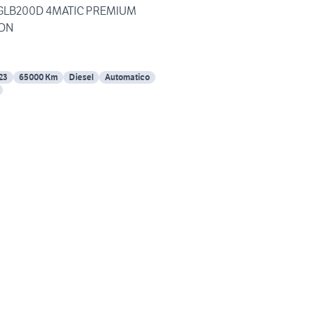
GLB200D 4MATIC PREMIUM
ION
23
65000 Km
Diesel
Automatico