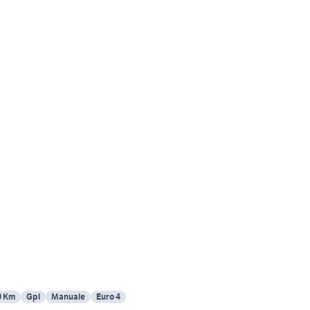
0 Km
Gpl
Manuale
Euro 4