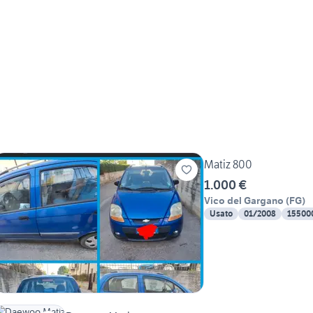
Matiz 800
1.000 €
Vico del Gargano
(
FG
)
Usato
01/2008
15500