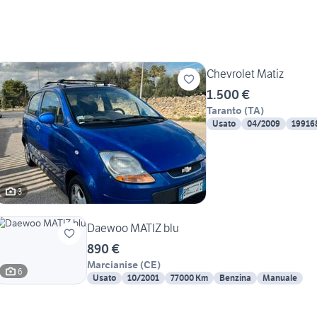
Chevrolet Matiz
1.500 €
Taranto
(
TA
)
Usato
04/2009
19916
3
Daewoo MATIZ blu
890 €
Marcianise
(
CE
)
6
Usato
10/2001
77000 Km
Benzina
Manuale