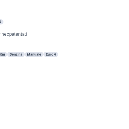
3
r neopatentati
 Km
Benzina
Manuale
Euro 4