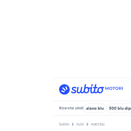
alano blu
500 blu dip
Ricerche
simili
Subito
Auto
matiz blu