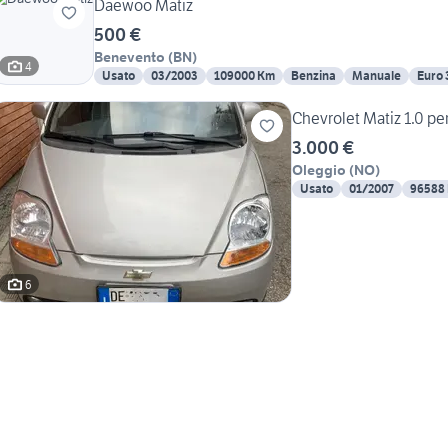
Daewoo Matiz
500 €
Benevento
(
BN
)
4
Usato
03/2003
109000 Km
Benzina
Manuale
Euro 
Chevrolet Matiz 1.0 pe
3.000 €
Oleggio
(
NO
)
Usato
01/2007
96588
6