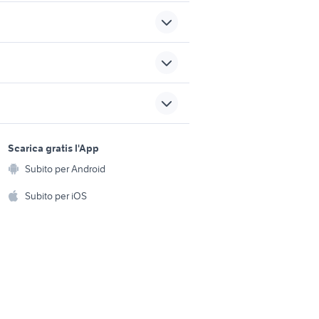
dacia auto Napoli provincia
na auto
meloni auto
sports e hobby
xr 600
a
Scarica gratis l'App
Animali
auto usate reggio emilia
Subito per Android
ento e
Accessori per animali
hi
Subito per iOS
Musica e Film
omestici
Libri e Riviste
e Fai da te
Strumenti Musicali
amento e
ri
Sports
 i bambini
Biciclette