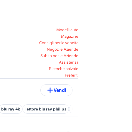
Modelli auto
Magazine
Consigli per la vendita
Negozi e Aziende
Subito per le Aziende
Assistenza
Ricerche salvate
Preferiti
Vendi
blu ray 4k
lettore blu ray philips
blu di russia
focus blu
audi