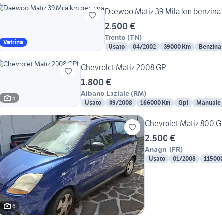
Daewoo Matiz 39 Mila km benzina
2.500 €
Trento
(
TN
)
Vetrina
Usato
04/2002
39000 Km
Benzina
Chevrolet Matiz 2008 GPL
1.800 €
Albano Laziale
(
RM
)
5
Usato
09/2008
166000 Km
Gpl
Manuale
Chevrolet Matiz 800 G
2.500 €
Anagni
(
FR
)
Usato
01/2008
11500
6