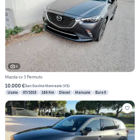
6
Mazda cx 3 Permuto
10.000 €
San Gavino Monreale
(
VS
)
Usato
07/2015
186 Km
Diesel
Manuale
Euro 5