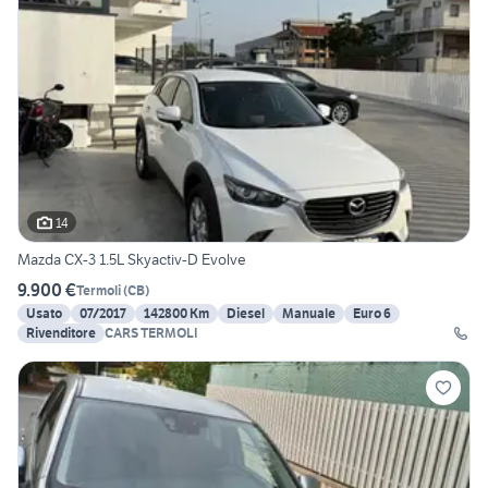
14
Mazda CX-3 1.5L Skyactiv-D Evolve
9.900 €
Termoli
(
CB
)
Usato
07/2017
142800 Km
Diesel
Manuale
Euro 6
Rivenditore
CARS TERMOLI