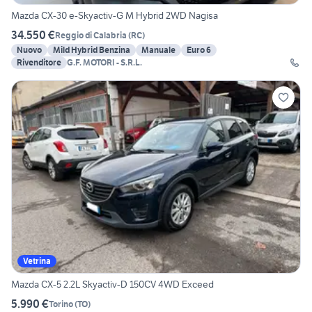
Mazda CX-30 e-Skyactiv-G M Hybrid 2WD Nagisa
34.550 €
Reggio di Calabria
(
RC
)
Nuovo
Mild Hybrid Benzina
Manuale
Euro 6
Rivenditore
G.F. MOTORI - S.R.L.
Vetrina
Mazda CX-5 2.2L Skyactiv-D 150CV 4WD Exceed
5.990 €
Torino
(
TO
)