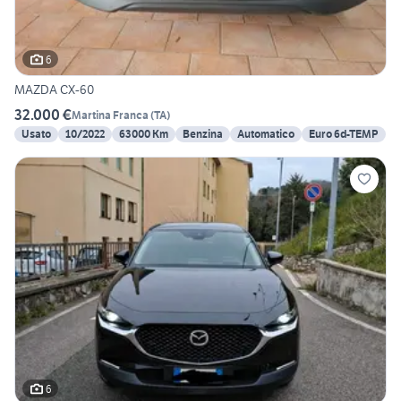
6
MAZDA CX-60
32.000 €
Martina Franca
(
TA
)
Usato
10/2022
63000 Km
Benzina
Automatico
Euro 6d-TEMP
6