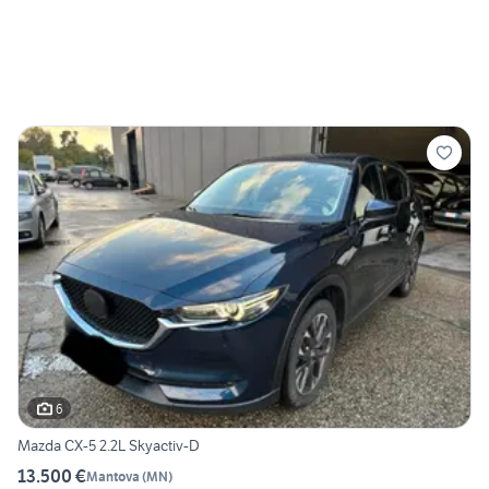
6
Mazda CX-5 2.2L Skyactiv-D
13.500 €
Mantova
(
MN
)