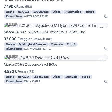
7.490 €
Roma
(
RM
)
Usato
01/2013
100000 Km
Diesel
Automatico
Euro 6
Rivenditore
AUTO ROMA EUR
14
Mazda CX-30 e-Skyactiv-G M Hybrid 2WD Centre Line
32.000 €
Reggio di Calabria
(
RC
)
Nuovo
Mild Hybrid Benzina
Manuale
Euro 6
Rivenditore
G.F. MOTORI - S.R.L.
23
Mazda CX-5 2.2 Essence 2wd 150cv
4.890 €
Ferrara
(
FE
)
Usato
03/2014
253159 Km
Diesel
Manuale
Euro 6
Rivenditore
ONLY CAR 1