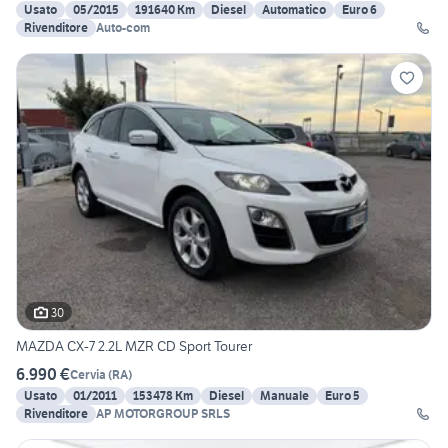
Usato
05/2015
191640 Km
Diesel
Automatico
Euro 6
Rivenditore
Auto-com
30
MAZDA CX-7 2.2L MZR CD Sport Tourer
6.990 €
Cervia
(
RA
)
Usato
01/2011
153478 Km
Diesel
Manuale
Euro 5
Rivenditore
AP MOTORGROUP SRLS