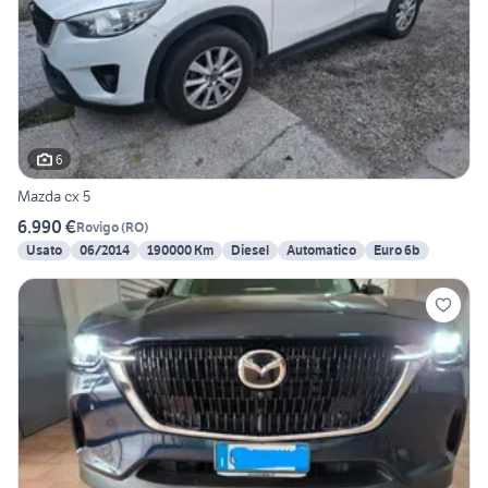
6
Mazda cx 5
6.990 €
Rovigo
(
RO
)
Usato
06/2014
190000 Km
Diesel
Automatico
Euro 6b