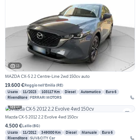
13
MAZDA CX-5 2.2 Centre-Line 2wd 150cv auto
19.600 €
Reggio nell'Emilia
(
RE
)
Usato
11/2023
103117 Km
Diesel
Automatico
Euro 6
Rivenditore
FERRARI MOTORS
13
Mazda CX-5 2012 2.2 Evolve 4wd 150cv
4.500 €
Lallio
(
BG
)
Usato
11/2012
349000 Km
Diesel
Manuale
Euro 6
Rivenditore
SUV&CITY Car