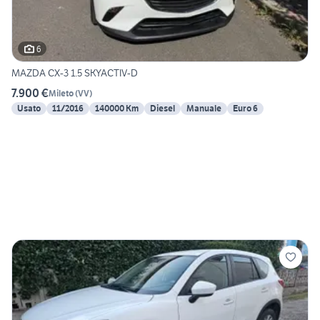
6
MAZDA CX-3 1.5 SKYACTIV-D
7.900 €
Mileto
(
VV
)
Usato
11/2016
140000 Km
Diesel
Manuale
Euro 6