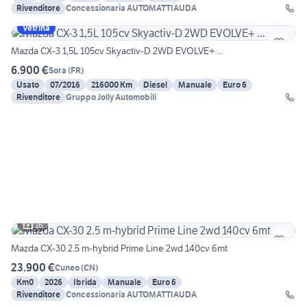
Rivenditore
Concessionaria AUTOMATTIAUDA
Vetrina
Mazda CX-3 1,5L 105cv Skyactiv-D 2WD EVOLVE+ ...
6.900 €
Sora
(
FR
)
Usato
07/2016
216000 Km
Diesel
Manuale
Euro 6
Rivenditore
Gruppo Jolly Automobili
16
Mazda CX-30 2.5 m-hybrid Prime Line 2wd 140cv 6mt
23.900 €
Cuneo
(
CN
)
Km0
2026
Ibrida
Manuale
Euro 6
Rivenditore
Concessionaria AUTOMATTIAUDA