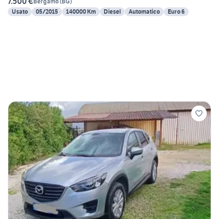
7.500 €
Bergamo
(
BG
)
Usato
05/2015
140000 Km
Diesel
Automatico
Euro 6