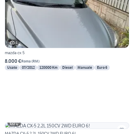
4
mazda cx 5
8.000 €
Roma
(
RM
)
Usato
07/2012
120000 Km
Diesel
Manuale
Euro 6
12
MAZDA CX-5 2.2L 150CV 2WD EURO 6!