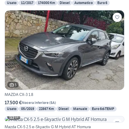
Usato
12/2017
174000 Km
Diesel
Automatico
Euro 6
5
MAZDA CX-3 1.8
17.500 €
Nocera Inferiore
(
SA
)
Usato
05/2019
22867 Km
Diesel
Manuale
Euro 6d-TEMP
13
Mazda CX-5 2.5 e-Skyactiv G M Hybrid AT Homura