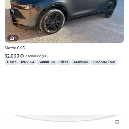
4
Mazda CX 5
32.000 €
Cesenatico
(
FC
)
Usato
09/2024
34000 Km
Diesel
Manuale
Euro 6d-TEMP