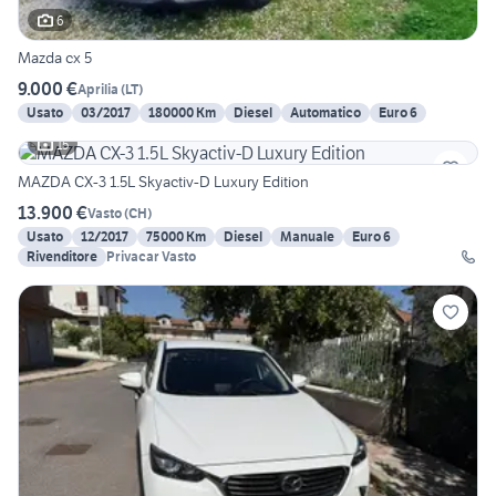
6
Mazda cx 5
9.000 €
Aprilia
(
LT
)
Usato
03/2017
180000 Km
Diesel
Automatico
Euro 6
15
MAZDA CX-3 1.5L Skyactiv-D Luxury Edition
13.900 €
Vasto
(
CH
)
Usato
12/2017
75000 Km
Diesel
Manuale
Euro 6
Rivenditore
Privacar Vasto