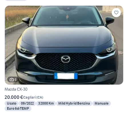
6
Mazda CX-30
20.000 €
Cagliari
(
CA
)
Usato
09/2022
32000 Km
Mild Hybrid Benzina
Manuale
Euro 6d-TEMP