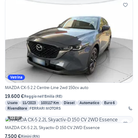
Vetrina
MAZDA CX-5 2.2 Centre-Line 2wd 150cv auto
19.600 €
Reggio nell'Emilia
(
RE
)
Usato
11/2023
103117 Km
Diesel
Automatico
Euro 6
Rivenditore
FERRARI MOTORS
26
MAZDA CX-5 2.2L Skyactiv-D 150 CV 2WD Essence
7.500 €
Rimini
(
RN
)