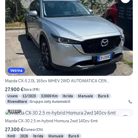
Vetrina
Mazda CX-5 2.0L 165cv MHEV 2WD AUTOMATICA CEN...
27.900 €
Sora
(
FR
)
Usato
12/2023
32000 Km
Ibrida
Manuale
Euro 6
Rivenditore
Gruppo Jolly Automobili
17
Mazda CX-30 2.5 m-hybrid Homura 2wd 140cv 6mt
27.300 €
Cuneo
(
CN
)
Km0
2026
Ibrida
Manuale
Euro 6