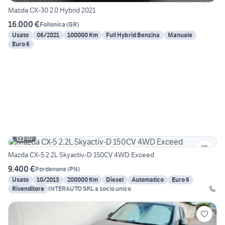
Mazda CX-30 2.0 Hybrid 2021
16.000 €
Follonica
(
GR
)
Usato
06/2021
100000 Km
Full Hybrid Benzina
Manuale
Euro 6
30
Mazda CX-5 2.2L Skyactiv-D 150CV 4WD Exceed
9.400 €
Pordenone
(
PN
)
Usato
10/2013
200000 Km
Diesel
Automatico
Euro 6
Rivenditore
INTERAUTO SRL a socio unico