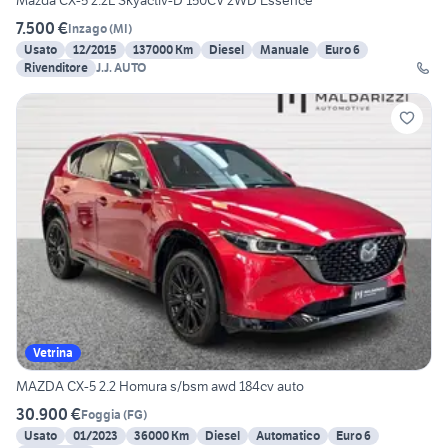
Mazda CX-5 2.2L Skyactiv-D 150CV 2WD Essence
7.500 €
Inzago
(
MI
)
Usato
12/2015
137000 Km
Diesel
Manuale
Euro 6
Rivenditore
J.J. AUTO
Vetrina
MAZDA CX-5 2.2 Homura s/bsm awd 184cv auto
30.900 €
Foggia
(
FG
)
Usato
01/2023
36000 Km
Diesel
Automatico
Euro 6