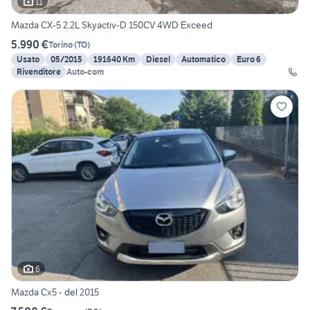
11
Mazda CX-5 2.2L Skyactiv-D 150CV 4WD Exceed
5.990 €
Torino
(
TO
)
Usato
05/2015
191640 Km
Diesel
Automatico
Euro 6
Rivenditore
Auto-com
6
Mazda Cx5 - del 2015