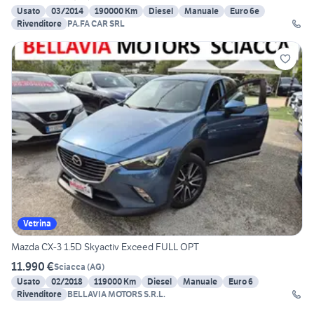
Usato
03/2014
190000 Km
Diesel
Manuale
Euro 6e
Rivenditore
PA.FA CAR SRL
Vetrina
Mazda CX-3 1.5D Skyactiv Exceed FULL OPT
11.990 €
Sciacca
(
AG
)
Usato
02/2018
119000 Km
Diesel
Manuale
Euro 6
Rivenditore
BELLAVIA MOTORS S.R.L.