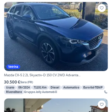
Vetrina
Mazda CX-5 2.2L Skyactiv-D 150 CV 2WD Advanta...
30.500 €
Sora
(
FR
)
Usato
09/2024
71151 Km
Diesel
Automatico
Euro 6d-TEMP
Rivenditore
Gruppo Jolly Automobili